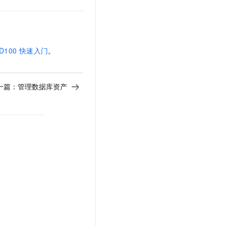
t.diy 一步搞定创意建站
构建大模型应用的安全防护体系
通过自然语言交互简化开发流程,全栈开发支持
通过阿里云安全产品对 AI 应用进行安全防护
D100
快速入门
。
一篇：
管理数据库资产