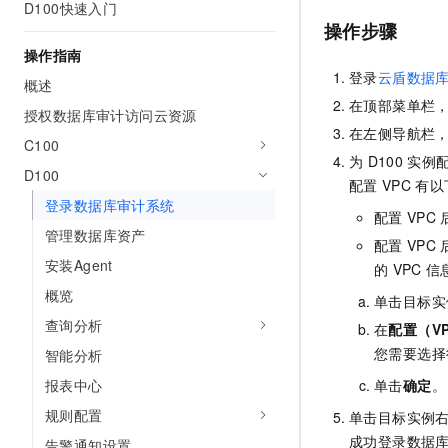
D100快速入门
AI 产品 免费试用
网络
安全
云开发大赛
操作步骤
Tableau 订阅
1亿+ 大模型 tokens 和 
操作指南
可观测
入门学习赛
中间件
AI空中课堂在线直播课
登录
云盾数据
140+云产品 免费试用
概述
大模型服务
上云与迁云
产品新客免费试用，最长1
数据库
在顶部菜单栏
授权数据库审计访问云资源
生态解决方案
千问AI平台-Token Plan
在左侧导航栏
企业出海
大模型ACA认证体验
C100
大数据计算
为
D100
实例
助力企业全员 AI 认知与能
行业生态解决方案
D100
政企业务
配置
VPC
有以
媒体服务
千问AI平台-模型体验
开发者生态解决方案
登录数据库审计系统
在线体验全尺寸、多种模态
配置
VPC
企业服务与云通信
管理数据库资产
AI 开发和 AI 应用解决
配置
VPC
Happy 系列大模型
安装Agent
域名与网站
的
VPC
信
概览
单击目标实
终端用户计算
查询分析
在
配置（V
Serverless
大模型解决方案
您需要选择
智能分析
报表中心
单击
确定
。
开发工具
快速部署 Dify，高效搭建 
规则配置
单击目标实例
迁移与运维管理
成功登录数据
告警通知设置