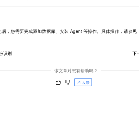
一个 AI 助手
即刻拥有 DeepSeek-R1 满血版
超强辅助，Bol
在企业官网、通讯软件中为客户提供 AI 客服
多种方案随心选，轻松解锁专属 DeepSeek
统后，您需要完成添加数据库、安装
Agent
等操作。具体操作，请参见
份识别
下
该文章对您有帮助吗？
反馈