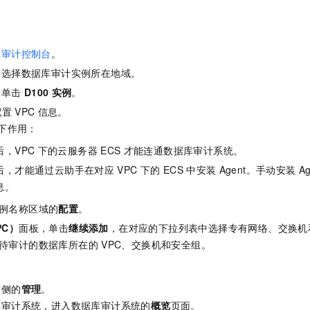
服务生态伙伴
视觉 Coding、空间感知、多模态思考等全面升级
1M上下文，专为长程任务能力而生
云工开物
企业应用
Night Plan 支持 Qwen 3.8-Max
AI 办公
NEW
Red Hat
30+ 款产品免费体验
夜间 5 折，Qwen/Meoo/TokenPlan 客户专享
AI智能应用
科研合作
ERP
堂（旗舰版）
SUSE
库审计控制台
。
智能客服
AI 应用构建
大模型原生
CRM
2个月
自动承接线索
，选择数据库审计实例所在地域。
建站小程序
Qoder
大模型服务平台百炼-应用模版
OA 办公系统
HOT
NEW
，单击
D100
实例
。
面向真实软件
个人版上线、团队版降价；千问3.8-Max首发发尝鲜
丰富多元化的应用模版和解决方案
配置
VPC
信息。
力提升
财税管理
模板建站
下作用：
万有无界
大模型服务平台百炼-智能体
400电话
定制建站
的模型效果
灵活可视化地构建企业级 Agent
后，VPC
下的云服务器
ECS
才能连通数据库审计系统。
方案
广告营销
模板小程序
后，才能通过云助手在对应
VPC
下的
ECS
中安装
Agent。手动安装
Ag
秒悟
人工智能平台 PAI
息。
定制小程序
云端极速 AI 
新一代 AI 视频生成模型，深度适配广告营销等场景
AI Native 的算法工程平台，一站式完成建模、训练、推理服务部署
例名称区域的
配置
。
APP 开发
PC）
面板，单击
继续添加
，在对应的下拉列表中选择专有网络、交换机
建站系统
待审计的数据库所在的
VPC、交换机和安全组。
AI 应用
10分钟微调：让0.6B模型媲美235B模型
多模态数据信
右侧的
管理
。
依托云原生高可用架构,实现Dify私有化部署
用1%尺寸在特定领域达到大模型90%以上效果
库审计系统，进入数据库审计系统的
概览
页面。