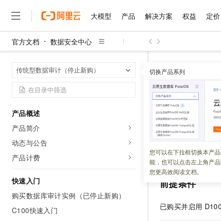
大模型
产品
解决方案
权益
定价
官方文档
数据安全中心
大模型
产品
解决方案
权益
定价
云市场
伙伴
服务
了解阿里云
精选产品
精选解决方案
普惠上云
产品定价
精选商城
成为销售伙伴
售前咨询
为什么选择阿里云
千问AI平台
数据安全中心
首页
传统型数据审计（停止新购）
了解云产品的定价详情
切换产品系列
大模型服务平台百炼
睿译宝，AI翻译排版一
普惠上云 官方力荐
分销伙伴
在线服务
网站建设
什么是云计算
大
大模型服务与应用平台
上传文档即自动完成翻译和
云服务器38元/年起，超
登录数据
咨询伙伴
多端小程序
技术领先
云上成本管理
售后服务
千问大模型
GLM-5.2：长任务时代
官方推荐返现计划
大模型
大模型
精选产品
精选解决方案
Salesforce 国际版订阅
稳定可靠
产品概述
管理和优化成本
多元化、高性能、安全可靠
推荐新用户得奖励，单订单
更新时间：
2025-08-28
销售伙伴合作计划
自助服务
产品简介
友盟天域
安全合规
人工智能与机器学习
AI
文本生成
无影云电脑
Hermes Agent，打造
云工开物
购买数据库审计
D1
无影生态合作计划
在线服务
动态与公告
观测云
分析师报告
随时随地安全接入的云上超
自主进化，持久记忆，越用
高校专属算力普惠，学生认
计算
互联网应用开发
您可以在下拉框切换本产品
Qwen3.8-Max
审计系统。
HOT
产品计费
Salesforce On Alibaba C
工单服务
能，也可以点击左上角产品
智能体时代全能旗舰模型
Tuya 物联网平台阿里云
研究报告与白皮书
云解析DNS
快速拥有专属 OpenClaw
Consulting Partner 合
大数据
容器
您更高效阅读文档。
免费试用
短信专区
快速入门
前提条件
蓝凌 OA
Qwen3.7-Plus
AI 大模型销售与服务生
现代化应用
存储
天池大赛
能看、能想、能动手的多模
购买数据库审计实例（已停止新购）
云原生大数据计算服务 Max
解决方案免费试用 新老
电子合同
已购买并启用
D10
面向分析的企业级SaaS模
最高领取价值200元试用
C100快速入门
安全
网络与CDN
AI 算法大赛
Qwen3-VL-Plus
畅捷通