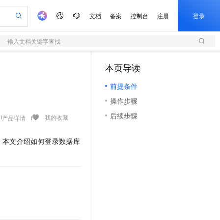
文档
备案
控制台
注册
登录
输入文档关键字查找
验
作计划
器
AI 活动
专业服务
服务伙伴合作计划
开发者社区
加入我们
服务平台百炼
阿里云 OPC 创新助力计划
本页导读
（1）
一站式生成采购清单，支持单品或批量购买
S
可编辑精美 PPT 文稿
S产品伙伴计划（繁花）
峰会
造的大模型服务与应用开发平台
轻量应用服务器
Agency Agents：拥有专属领域专家
AI 生产力先锋
Al MaaS 服务伙伴赋能合作
域名
博文
Careers
至高可申请百万元
前提条件
性可伸缩的云计算服务
 轻松生成专业的 PPT
开启高性价比 AI 编程新体验
先锋实践拓展 AI 生产力的边界
快速构建应用程序和网站，即刻迈出上云第一步
多领域专家智能体,一键组建 AI 虚拟交付团队
Token 补贴，五大权
计划
海大会
伙伴信用分合作计划
商标
问答
社会招聘
操作步骤
益加速 OPC 成功
S
帕鲁游戏服务器
数字证书管理服务（原SSL证书）
HappyHorse 打造一站式影视创作平台
飞天发布时刻
HOT
划
备案
电子书
校园招聘
后续步骤
联机服务器，轻松开启游戏
视频创作，一键激活电商全链路生产力
全托管，含MySQL、PostgreSQL、SQL Server、MariaDB多引擎
实现全站HTTPS，呈现可信的WEB访问
所见，即是所愿
可视化编排打通从文字构思到成片全链路闭环
我的收藏
产品详情
更多支持
划
公司注册
镜像站
视频生成
语音识别与合成
 智能体与工作流应用
短信服务
漫剧工坊：一站式动画创作平台
AI 实训营
。本文介绍如何登录数据库
合作伙伴培训与认证
划
上云迁移
的智能体编程平台
站生成，高效打造优质广告素材
通过阿里云百炼高效搭建AI应用,助力高效开发
快速生产连贯的高质量长漫剧
从基础到进阶，Agent 创客手把手教你
国内短信简单易用，安全可靠，秒级触达，全球覆盖200+国家和地区。
e-1.1-T2V
Qwen3-TTS-Flash
lScope
我要反馈
查询合作伙伴
畅细腻的高质量视频
离线语音合成大模型，多语言方言自适应，低延迟高稳定
n Alibaba Cloud ISV 合作
代维服务
olarDB
建企业门户网站
大数据开发治理平台 DataWorks
10 分钟搭建微信、支付宝小程序
创新加速
ope
登录合作伙伴管理后台
我要建议
站，无忧落地极速上线
以可视化方式快速构建移动和 PC 门户网站
100%兼容MySQL、PostgreSQL，兼容Oracle，支持集中和分布式
高效部署网站，快速应用到小程序
Data Agent 驱动的一站式 Data+AI 开发治理平台
e-1.1-I2V
Cosyvoice-V3-Flash
安全
畅自然，细节丰富
高表现力语音合成大模型，语音克隆听感自然
我要投诉
上云场景组合购
伴
边界网络安全防护产品
漫剧创作，剧本、分镜、视频高效生成
覆盖90%+业务场景，专享组合折扣价
2V
VPN
Fun-ASR