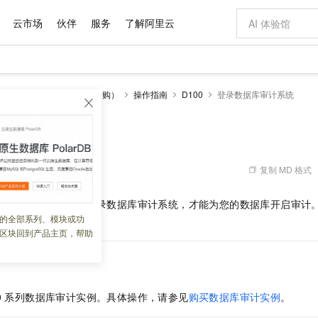
云市场
伙伴
服务
了解阿里云
AI 特惠
数据与 API
成为产品伙伴
企业增值服务
最佳实践
价格计算器
AI 场景体
基础软件
产品伙伴合
阿里云认证
市场活动
配置报价
大模型
传统型数据审计（停止新购）
操作指南
D100
登录数据库审计系统
自助选配和估算价格
步到位
域名与网站
智启 AI 普惠权益
产品生态集成认证中心
企业支持计划
云上春晚
Qwen Audio：打造专属 AI 语音助手
千问官方 MaaS 平台，为开发者和 Agent 而生，新用户赠送 1 亿 + tokens 额度
云服务器 EC
一句话生成原生
AI Coding
阿里云Maa
2026 阿里云
为企业打
数据集
Windows
大模型认证
模型
NEW
NEW
格式还原
值低价云产品抢先购
提供智能易用的域名与建站服务
至高享 1亿+免费 tokens，加速 Al 应用落地
Qwen-Audio-3.0-Realtime 端到端实时语音角色扮演
安全可靠、弹
输入一句话想法,
智能编程，一键
库审计系统
产品生态伙伴
专家技术服务
云上奥运之旅
弹性计算合作
阿里云中企出
手机三要素
宝塔 Linux
全部认证
价格优势
开源旗舰模型
对象存储 OSS
即刻拥有 DeepSeek-V4-Pro
阿里云 OPC 创新助力计划
云数据库 RD
一键部署幻兽
AI 电商营销
产品生态伙伴工作台
企业增值服务台
云栖战略参考
云存储合作计
云栖大会
身份实名认证
CentOS
训练营
推动算力普惠，释放技术红利
的大模型服务
最高返9万
真正可用的 1M 上下文,一次完成代码全链路开发
轻松解锁专属 DeepSeek-V4-Pro
至高百万元 Token 补贴，加速一人公司成长
稳定、安全、高性价比、高性能的云存储服务
一键购买专属
从图文生成到
复制 MD 格式
 08:52:29
云上的中国
数据库合作计
活动全景
短信
Docker
图片和
自进化智能体
人工智能平台 PAI
5 分钟轻松部署专属 QwenPaw
Token Plan 模型订阅计划
Qoder
高效搭建 AI
AI 广告创作
企业成长
大模型
NEW
HOT
信息公告
00
实例后，您需要登录数据库审计系统，才能为您的数据库开启审计
看见新力量
云网络合作计
OCR 文字识别
JAVA
级电脑
越聪明
证享300元代金券
一站式AI开发、训练和推理服务
Qwen3.8-Max 首发尝鲜，限时加量 10 倍，夜间低至2折
从聊天伙伴进化为能主动干活的本地数字员工
面向真实软件
图文、视频一
的全部系列、模块或功
Kimi-K3
HappyHors
NEW
魔搭 Mode
loud
服务实践
官网公告
区块回到产品主页，帮助
Kimi 最新旗舰模型，长程编程与推理利器
让文字生成流
金融模力时刻
Salesforce O
版
发票查验
全能环境
Qoder CN
Claude Code + GStack 打造工程团队
千问办公，限时限量积分加倍
云原生数据库 P
低代码高效构
AI 建站
NEW
作计划
计划
创新中心
魔搭 ModelSc
健康状态
让AI从“聊天伙伴”进化为能干活的“数字员工”
覆盖公网/内网、递归/权威、移动APP等全场景解析服务
安装技能 GStack，拥有专属 AI 工程团队
你的AI工作搭子，覆盖日常办公高频场景
基于千问大模型等，支持代码智能生成、研发智能问答
0 代码专业建
客户案例
天气预报查询
操作系统
Deepseek-v4-pro
HappyHors
态合作计划
态智能体模型
旗舰 MoE 大模型，百万上下文与顶尖推理能力
图生视频，流
Compute
同享
容器服务 Kubernetes 版 ACK
万小智 AI 建站低至 15元/月
云防火墙
AI 短剧/漫剧
快递物流查询
WordPress
成为服务伙
高校合作
0
系列数据库审计实例。具体操作，请参见
购买数据库审计实例
。
式云数据仓库
点，立即开启云上创新
提供一站式管理容器应用的 K8s 服务
送.CN域名，送备案服务码
云原生的云上
AI助力短剧
GLM-5.2
Wan2.7-T
Ubuntu