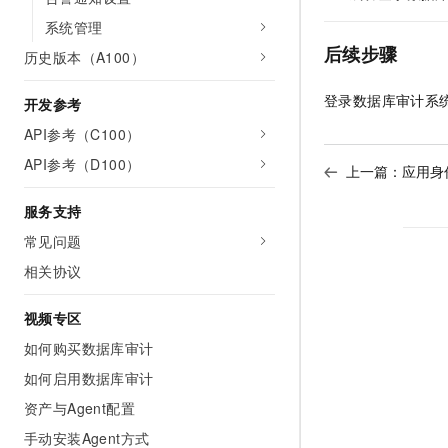
10 分钟在聊天系统中增加
专有云
系统管理
后续步骤
历史版本（A100）
登录数据库审计系
开发参考
API参考（C100）
API参考（D100）
上一篇：
应用身
服务支持
常见问题
相关协议
视频专区
如何购买数据库审计
如何启用数据库审计
资产与Agent配置
手动安装Agent方式