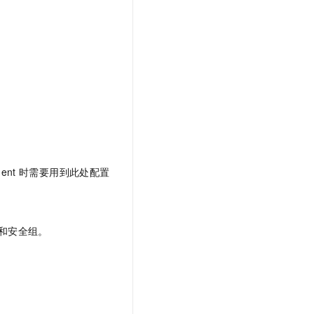
文戏情感细腻自然，动作戏激烈拳拳到肉，实现更强表演能力
支持中英文自由切换，具备更强的噪声鲁棒性
云聚AI 严选权益
SSL 证书
，一键激活高效办公新体验
精选AI产品，从模型到应用全链提效
堡垒机
AI 用量加速计划
应用
防火墙
、识别商机，让客服更高效、服务更出色。
新老同享，达量后返
千问办公
主机安全
NEW
的智能体编程平台
一站式AI生产力平台
AI 应用及服务市场
伶鹊
企业级人与Agent协作平台，接入和调度多个数字员工
智能客服平台，对话机器人、对话分析、智能外呼
AI 应用
ent
时需要用到此处配置
大模型服务平台百炼 - 全妙
大模型
应用创作平台
多模态内容创作工具，已接入 DeepSeek
自然语言处理
和安全组。
数据标注
机器学习
息提取
与 AI 智能体进行实时音视频通话
从文本、图片、视频中提取结构化的属性信息
构建支持视频理解的 AI 音视频实时通话应用