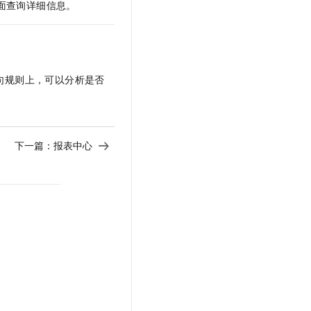
面查询详细信息。
文戏情感细腻自然，动作戏激烈拳拳到肉，实现更强表演能力
支持中英文自由切换，具备更强的噪声鲁棒性
云聚AI 严选权益
SSL 证书
，一键激活高效办公新体验
精选AI产品，从模型到应用全链提效
堡垒机
AI 用量加速计划
应用
防火墙
、识别商机，让客服更高效、服务更出色。
新老同享，达量后返
句规则上，可以分析是否
千问办公
主机安全
NEW
的智能体编程平台
一站式AI生产力平台
AI 应用及服务市场
伶鹊
下一篇：
报表中心
企业级人与Agent协作平台，接入和调度多个数字员工
智能客服平台，对话机器人、对话分析、智能外呼
AI 应用
大模型服务平台百炼 - 全妙
大模型
应用创作平台
多模态内容创作工具，已接入 DeepSeek
自然语言处理
数据标注
机器学习
息提取
与 AI 智能体进行实时音视频通话
从文本、图片、视频中提取结构化的属性信息
构建支持视频理解的 AI 音视频实时通话应用