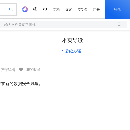
文档
备案
控制台
注册
登录
输入文档关键字查找
验
作计划
器
AI 活动
专业服务
服务伙伴合作计划
开发者社区
加入我们
服务平台百炼
阿里云 OPC 创新助力计划
本页导读
（1）
一站式生成采购清单，支持单品或批量购买
S
可编辑精美 PPT 文稿
S产品伙伴计划（繁花）
峰会
造的大模型服务与应用开发平台
轻量应用服务器
Agency Agents：拥有专属领域专家
AI 生产力先锋
Al MaaS 服务伙伴赋能合作
域名
博文
Careers
至高可申请百万元
后续步骤
性可伸缩的云计算服务
 轻松生成专业的 PPT
开启高性价比 AI 编程新体验
先锋实践拓展 AI 生产力的边界
快速构建应用程序和网站，即刻迈出上云第一步
多领域专家智能体,一键组建 AI 虚拟交付团队
Token 补贴，五大权
计划
海大会
伙伴信用分合作计划
商标
问答
社会招聘
益加速 OPC 成功
S
帕鲁游戏服务器
数字证书管理服务（原SSL证书）
HappyHorse 打造一站式影视创作平台
飞天发布时刻
HOT
划
备案
电子书
校园招聘
联机服务器，轻松开启游戏
视频创作，一键激活电商全链路生产力
全托管，含MySQL、PostgreSQL、SQL Server、MariaDB多引擎
实现全站HTTPS，呈现可信的WEB访问
所见，即是所愿
可视化编排打通从文字构思到成片全链路闭环
我的收藏
产品详情
更多支持
划
公司注册
镜像站
视频生成
语音识别与合成
 智能体与工作流应用
短信服务
漫剧工坊：一站式动画创作平台
AI 实训营
存在新的数据安全风险。
合作伙伴培训与认证
划
上云迁移
的智能体编程平台
站生成，高效打造优质广告素材
通过阿里云百炼高效搭建AI应用,助力高效开发
快速生产连贯的高质量长漫剧
从基础到进阶，Agent 创客手把手教你
国内短信简单易用，安全可靠，秒级触达，全球覆盖200+国家和地区。
e-1.1-T2V
Qwen3-TTS-Flash
lScope
我要反馈
查询合作伙伴
畅细腻的高质量视频
离线语音合成大模型，多语言方言自适应，低延迟高稳定
n Alibaba Cloud ISV 合作
代维服务
olarDB
建企业门户网站
大数据开发治理平台 DataWorks
10 分钟搭建微信、支付宝小程序
创新加速
ope
登录合作伙伴管理后台
我要建议
站，无忧落地极速上线
以可视化方式快速构建移动和 PC 门户网站
100%兼容MySQL、PostgreSQL，兼容Oracle，支持集中和分布式
高效部署网站，快速应用到小程序
Data Agent 驱动的一站式 Data+AI 开发治理平台
e-1.1-I2V
Cosyvoice-V3-Flash
安全
畅自然，细节丰富
高表现力语音合成大模型，语音克隆听感自然
我要投诉
上云场景组合购
伴
边界网络安全防护产品
漫剧创作，剧本、分镜、视频高效生成
覆盖90%+业务场景，专享组合折扣价
2V
VPN
Fun-ASR