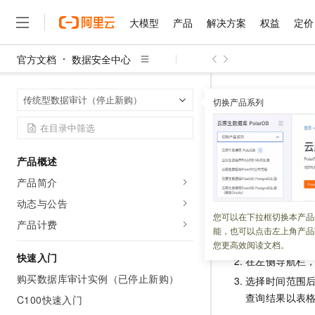
大模型
产品
解决方案
权益
定价
官方文档
数据安全中心
大模型
产品
解决方案
权益
定价
云市场
伙伴
服务
了解阿里云
精选产品
精选解决方案
普惠上云
产品定价
精选商城
成为销售伙伴
售前咨询
为什么选择阿里云
千问AI平台
数据安全中心
首页
传统型数据审计（停止新购）
了解云产品的定价详情
切换产品系列
大模型服务平台百炼
睿译宝，AI翻译排版一
普惠上云 官方力荐
分销伙伴
在线服务
网站建设
什么是云计算
大
大模型服务与应用平台
上传文档即自动完成翻译和
云服务器38元/年起，超
智能分析
咨询伙伴
多端小程序
技术领先
云上成本管理
售后服务
千问大模型
GLM-5.2：长任务时代
官方推荐返现计划
大模型
大模型
精选产品
精选解决方案
Salesforce 国际版订阅
稳定可靠
产品概述
管理和优化成本
多元化、高性能、安全可靠
推荐新用户得奖励，单订单
更新时间：
2026-05-20
销售伙伴合作计划
自助服务
产品简介
友盟天域
安全合规
人工智能与机器学习
AI
文本生成
无影云电脑
Hermes Agent，打造
云工开物
本文介绍如何通过
无影生态合作计划
在线服务
动态与公告
观测云
分析师报告
随时随地安全接入的云上超
自主进化，持久记忆，越用
高校专属算力普惠，学生认
计算
互联网应用开发
您可以在下拉框切换本产品
Qwen3.8-Max
HOT
产品计费
登录云盾数据库
Salesforce On Alibaba C
工单服务
能，也可以点击左上角产品
智能体时代全能旗舰模型
Tuya 物联网平台阿里云
研究报告与白皮书
云解析DNS
快速拥有专属 OpenClaw
具体操作，请参
Consulting Partner 合
大数据
容器
您更高效阅读文档。
免费试用
短信专区
快速入门
蓝凌 OA
在左侧导航栏
Qwen3.7-Plus
AI 大模型销售与服务生
现代化应用
存储
天池大赛
能看、能想、能动手的多模
购买数据库审计实例（已停止新购）
选择时间范围
云原生大数据计算服务 Max
解决方案免费试用 新老
电子合同
查询结果以表
面向分析的企业级SaaS模
最高领取价值200元试用
C100快速入门
安全
网络与CDN
AI 算法大赛
Qwen3-VL-Plus
畅捷通