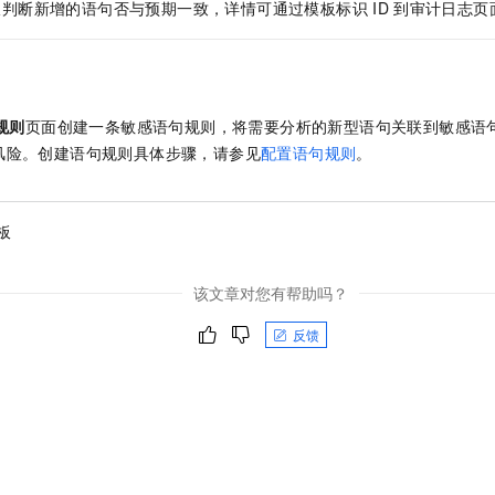
服务生态伙伴
板判断新增的语句否与预期一致，详情可通过模板标识
ID
到审计日志页
视觉 Coding、空间感知、多模态思考等全面升级
1M上下文，专为长程任务能力而生
云工开物
企业应用
Night Plan 支持 Qwen 3.8-Max
AI 办公
NEW
Red Hat
30+ 款产品免费体验
夜间 5 折，Qwen/Meoo/TokenPlan 客户专享
AI智能应用
科研合作
ERP
堂（旗舰版）
SUSE
智能客服
AI 应用构建
大模型原生
CRM
2个月
自动承接线索
规则
页面创建一条敏感语句规则，将需要分析的新型语句关联到敏感语
建站小程序
Qoder
大模型服务平台百炼-应用模版
OA 办公系统
HOT
NEW
风险。创建语句规则具体步骤，请参见
配置语句规则
。
面向真实软件
个人版上线、团队版降价；千问3.8-Max首发发尝鲜
丰富多元化的应用模版和解决方案
力提升
财税管理
模板建站
万有无界
大模型服务平台百炼-智能体
400电话
定制建站
板
的模型效果
灵活可视化地构建企业级 Agent
方案
广告营销
模板小程序
秒悟
人工智能平台 PAI
该文章对您有帮助吗？
定制小程序
云端极速 AI 
新一代 AI 视频生成模型，深度适配广告营销等场景
AI Native 的算法工程平台，一站式完成建模、训练、推理服务部署
反馈
APP 开发
建站系统
AI 应用
10分钟微调：让0.6B模型媲美235B模型
多模态数据信
依托云原生高可用架构,实现Dify私有化部署
用1%尺寸在特定领域达到大模型90%以上效果