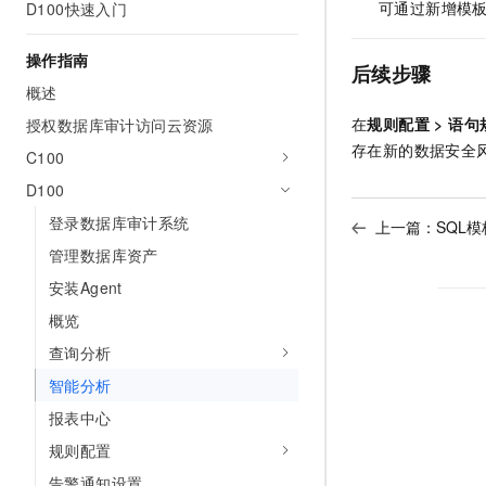
可通过新增模
D100快速入门
AI 产品 免费试用
网络
安全
云开发大赛
Tableau 订阅
1亿+ 大模型 tokens 和 
操作指南
可观测
入门学习赛
中间件
后续步骤
AI空中课堂在线直播课
140+云产品 免费试用
概述
大模型服务
上云与迁云
产品新客免费试用，最长1
数据库
在
规则配置
>
语句
授权数据库审计访问云资源
生态解决方案
千问AI平台-Token Plan
企业出海
存在新的数据安全
大模型ACA认证体验
C100
大数据计算
助力企业全员 AI 认知与能
行业生态解决方案
D100
政企业务
媒体服务
千问AI平台-模型体验
开发者生态解决方案
登录数据库审计系统
上一篇：
SQL模
在线体验全尺寸、多种模态
企业服务与云通信
管理数据库资产
AI 开发和 AI 应用解决
Happy 系列大模型
安装Agent
域名与网站
概览
终端用户计算
查询分析
Serverless
大模型解决方案
智能分析
报表中心
开发工具
快速部署 Dify，高效搭建 
规则配置
迁移与运维管理
告警通知设置