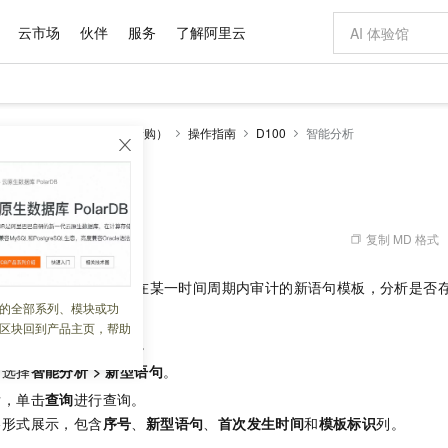
云市场
伙伴
服务
了解阿里云
AI 特惠
数据与 API
成为产品伙伴
企业增值服务
最佳实践
价格计算器
AI 场景体
基础软件
产品伙伴合
阿里云认证
市场活动
配置报价
大模型
传统型数据审计（停止新购）
操作指南
D100
智能分析
自助选配和估算价格
步到位
域名与网站
智启 AI 普惠权益
产品生态集成认证中心
企业支持计划
云上春晚
Qwen Audio：打造专属 AI 语音助手
千问官方 MaaS 平台，为开发者和 Agent 而生，新用户赠送 1 亿 + tokens 额度
云服务器 EC
一句话生成原生
AI Coding
阿里云Maa
2026 阿里云
为企业打
数据集
Windows
大模型认证
模型
NEW
NEW
格式还原
值低价云产品抢先购
提供智能易用的域名与建站服务
至高享 1亿+免费 tokens，加速 Al 应用落地
Qwen-Audio-3.0-Realtime 端到端实时语音角色扮演
安全可靠、弹
输入一句话想法,
智能编程，一键
产品生态伙伴
专家技术服务
云上奥运之旅
弹性计算合作
阿里云中企出
手机三要素
宝塔 Linux
全部认证
价格优势
开源旗舰模型
对象存储 OSS
即刻拥有 DeepSeek-V4-Pro
阿里云 OPC 创新助力计划
云数据库 RD
一键部署幻兽
AI 电商营销
产品生态伙伴工作台
企业增值服务台
云栖战略参考
云存储合作计
云栖大会
身份实名认证
CentOS
训练营
推动算力普惠，释放技术红利
的大模型服务
最高返9万
真正可用的 1M 上下文,一次完成代码全链路开发
轻松解锁专属 DeepSeek-V4-Pro
至高百万元 Token 补贴，加速一人公司成长
稳定、安全、高性价比、高性能的云存储服务
一键购买专属
从图文生成到
复制 MD 格式
 12:47:12
云上的中国
数据库合作计
活动全景
短信
Docker
图片和
自进化智能体
人工智能平台 PAI
5 分钟轻松部署专属 QwenPaw
Token Plan 模型订阅计划
Qoder
高效搭建 AI
AI 广告创作
企业成长
大模型
NEW
HOT
信息公告
查看统计的指定数据库在某一时间周期内审计的新语句模板，分析是否
看见新力量
云网络合作计
OCR 文字识别
JAVA
级电脑
越聪明
证享300元代金券
一站式AI开发、训练和推理服务
Qwen3.8-Max 首发尝鲜，限时加量 10 倍，夜间低至2折
从聊天伙伴进化为能主动干活的本地数字员工
面向真实软件
图文、视频一
的全部系列、模块或功
Kimi-K3
HappyHors
NEW
魔搭 Mode
审计系统。
loud
服务实践
官网公告
区块回到产品主页，帮助
Kimi 最新旗舰模型，长程编程与推理利器
让文字生成流
金融模力时刻
Salesforce O
版
发票查验
全能环境
Qoder CN
Claude Code + GStack 打造工程团队
千问办公，限时限量积分加倍
云原生数据库 P
低代码高效构
AI 建站
NEW
见
登录数据库审计系统
。
作计划
计划
创新中心
魔搭 ModelSc
健康状态
让AI从“聊天伙伴”进化为能干活的“数字员工”
覆盖公网/内网、递归/权威、移动APP等全场景解析服务
安装技能 GStack，拥有专属 AI 工程团队
你的AI工作搭子，覆盖日常办公高频场景
基于千问大模型等，支持代码智能生成、研发智能问答
0 代码专业建
客户案例
，选择
智能分析
>
新型语句
天气预报查询
。
操作系统
Deepseek-v4-pro
HappyHors
态合作计划
态智能体模型
旗舰 MoE 大模型，百万上下文与顶尖推理能力
图生视频，流
后，单击
查询
进行查询。
Compute
同享
容器服务 Kubernetes 版 ACK
万小智 AI 建站低至 15元/月
云防火墙
AI 短剧/漫剧
快递物流查询
WordPress
成为服务伙
高校合作
格形式展示，包含
序号
、
新型语句
、
首次发生时间
和
模板标识
列。
式云数据仓库
点，立即开启云上创新
提供一站式管理容器应用的 K8s 服务
送.CN域名，送备案服务码
云原生的云上
AI助力短剧
GLM-5.2
Wan2.7-T
Ubuntu