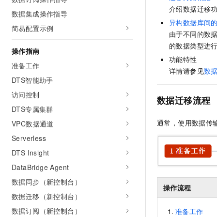
AI 产品 免费试用
网络
介绍数据迁移
安全
云开发大赛
数据集成操作指导
Tableau 订阅
1亿+ 大模型 tokens 和 
异构数据库间
简易配置示例
可观测
入门学习赛
中间件
AI空中课堂在线直播课
由于不同的数据
140+云产品 免费试用
大模型服务
的数据类型进
上云与迁云
产品新客免费试用，最长1
数据库
操作指南
生态解决方案
功能特性
千问AI平台-Token Plan
准备工作
企业出海
大模型ACA认证体验
大数据计算
详情请参见
数
助力企业全员 AI 认知与能
DTS智能助手
行业生态解决方案
政企业务
媒体服务
千问AI平台-模型体验
访问控制
开发者生态解决方案
数据迁移流程
在线体验全尺寸、多种模态
DTS专属集群
企业服务与云通信
AI 开发和 AI 应用解决
通常，使用数据传
Happy 系列大模型
VPC数据通道
域名与网站
Serverless
终端用户计算
DTS Insight
DataBridge Agent
Serverless
大模型解决方案
数据同步（新控制台）
开发工具
操作流程
快速部署 Dify，高效搭建 
数据迁移（新控制台）
迁移与运维管理
数据订阅（新控制台）
准备工作