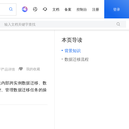
文档
备案
控制台
注册
登录
输入文档关键字查找
验
作计划
器
AI 活动
专业服务
服务伙伴合作计划
开发者社区
加入我们
服务平台百炼
阿里云 OPC 创新助力计划
本页导读
（1）
一站式生成采购清单，支持单品或批量购买
S
io：打造专属 AI 语音助手
S产品伙伴计划（繁花）
峰会
造的大模型服务与应用开发平台
轻量应用服务器
一句话生成原生可编辑精美 PPT 文稿
AI 生产力先锋
Al MaaS 服务伙伴赋能合作
域名
博文
Careers
至高可申请百万元
背景知识
性可伸缩的云计算服务
开启高性价比 AI 编程新体验
Qwen-Audio-3.0-Realtime 端到端实时语音角色扮演
输入一句话想法, 轻松生成专业的 PPT
先锋实践拓展 AI 生产力的边界
快速构建应用程序和网站，即刻迈出上云第一步
Token 补贴，五大权
计划
海大会
伙伴信用分合作计划
商标
问答
社会招聘
数据迁移流程
益加速 OPC 成功
S
eek-V4-Pro
数字证书管理服务（原SSL证书）
一键部署幻兽帕鲁游戏服务器
飞天发布时刻
HOT
划
备案
电子书
校园招聘
pSeek-V4-Pro
视频创作，一键激活电商全链路生产力
全托管，含MySQL、PostgreSQL、SQL Server、MariaDB多引擎
实现全站HTTPS，呈现可信的WEB访问
一键购买专属联机服务器，轻松开启游戏
所见，即是所愿
我的收藏
产品详情
更多支持
划
公司注册
镜像站
视频生成
语音识别与合成
专属 QwenPaw
短信服务
漫剧工坊：一站式动画创作平台
AI 实训营
HOT
云内部跨实例数据迁移、数
合作伙伴培训与认证
划
上云迁移
的智能体编程平台
站生成，高效打造优质广告素材
从聊天伙伴进化为能主动干活的本地数字员工
快速生产连贯的高质量长漫剧
从基础到进阶，Agent 创客手把手教你
国内短信简单易用，安全可靠，秒级触达，全球覆盖200+国家和地区。
e-1.1-T2V
Qwen3-TTS-Flash
控、管理数据迁移任务的操
lScope
我要反馈
查询合作伙伴
畅细腻的高质量视频
离线语音合成大模型，多语言方言自适应，低延迟高稳定
n Alibaba Cloud ISV 合作
代维服务
olarDB
建企业门户网站
大数据开发治理平台 DataWorks
10 分钟搭建微信、支付宝小程序
创新加速
ope
登录合作伙伴管理后台
我要建议
站，无忧落地极速上线
以可视化方式快速构建移动和 PC 门户网站
100%兼容MySQL、PostgreSQL，兼容Oracle，支持集中和分布式
高效部署网站，快速应用到小程序
Data Agent 驱动的一站式 Data+AI 开发治理平台
e-1.1-I2V
Cosyvoice-V3-Flash
安全
畅自然，细节丰富
高表现力语音合成大模型，语音克隆听感自然
我要投诉
上云场景组合购
伴
边界网络安全防护产品
漫剧创作，剧本、分镜、视频高效生成
覆盖90%+业务场景，专享组合折扣价
2V
VPN
Fun-ASR