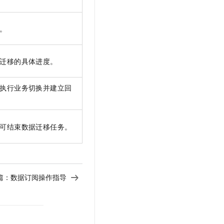
t.diy 一步搞定创意建站
构建大模型应用的安全防护体系
通过自然语言交互简化开发流程,全栈开发支持
通过阿里云安全产品对 AI 应用进行安全防护
。
迁移的具体进度。
执行业务切换并建立回
可结束数据迁移任务。
篇：
数据订阅操作指导