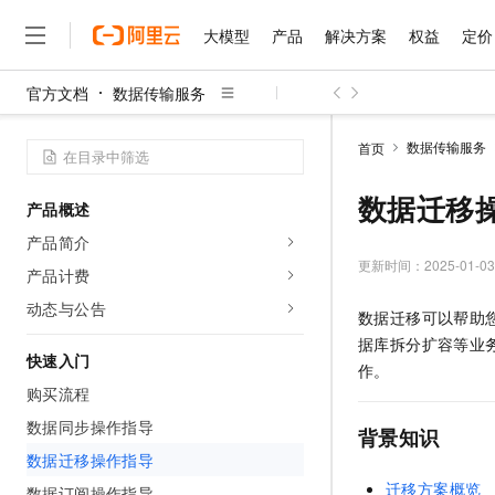
大模型
产品
解决方案
权益
定价
官方文档
数据传输服务
大模型
产品
解决方案
权益
定价
云市场
伙伴
服务
了解阿里云
精选产品
精选解决方案
普惠上云
产品定价
精选商城
成为销售伙伴
售前咨询
为什么选择阿里云
千问AI平台
数据传输服务
首页
了解云产品的定价详情
大模型服务平台百炼
千问办公，解锁你的工作
普惠上云 官方力荐
分销伙伴
在线服务
网站建设
什么是云计算
大
大模型服务与应用平台
企业级Agent产品，直接
云服务器38元/年起，超
数据迁移
产品概述
咨询伙伴
多端小程序
技术领先
云上成本管理
售后服务
千问大模型
Agency Agents：拥
官方推荐返现计划
大模型
产品简介
大模型
精选产品
精选解决方案
Salesforce 国际版订阅
稳定可靠
管理和优化成本
多元化、高性能、安全可靠
推荐新用户得奖励，单订单
更新时间：
2025-01-03
销售伙伴合作计划
产品计费
自助服务
友盟天域
安全合规
人工智能与机器学习
AI
文本生成
无影云电脑
HappyHorse 打造一
云工开物
动态与公告
数据迁移可以帮助
无影生态合作计划
在线服务
观测云
分析师报告
随时随地安全接入的云上超
高校专属算力普惠，学生认
计算
互联网应用开发
Qwen3.8-Max
据库拆分扩容等业
HOT
Salesforce On Alibaba C
工单服务
快速入门
智能体时代全能旗舰模型
Tuya 物联网平台阿里云
研究报告与白皮书
作。
云解析DNS
快速拥有专属 OpenClaw
Consulting Partner 合
大数据
容器
购买流程
免费试用
短信专区
蓝凌 OA
Qwen3.7-Plus
AI 大模型销售与服务生
数据同步操作指导
现代化应用
存储
天池大赛
背景知识
能看、能想、能动手的多模
云原生大数据计算服务 Max
解决方案免费试用 新老
电子合同
数据迁移操作指导
面向分析的企业级SaaS模
最高领取价值200元试用
安全
网络与CDN
AI 算法大赛
Qwen3-VL-Plus
迁移方案概览
畅捷通
数据订阅操作指导