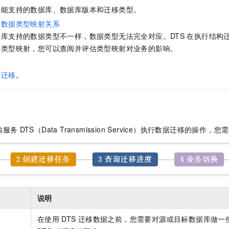
服务生态伙伴
视觉 Coding、空间感知、多模态思考等全面升级
1M上下文，专为长程任务能力而生
云工开物
企业应用
Night Plan 支持 Qwen 3.8-Max
AI 办公
NEW
功能支持的数据库、数据库版本和迁移类型。
Red Hat
30+ 款产品免费体验
夜间 5 折，Qwen/Meoo/TokenPlan 客户专享
AI智能应用
科研合作
的数据类型映射关系
ERP
堂（旗舰版）
SUSE
库支持的数据类型不一样，数据类型无法完全对应。DTS
在执行结构
智能客服
AI 应用构建
大模型原生
CRM
行类型映射，您可以查阅并评估类型映射对业务的影响。
2个月
自动承接线索
建站小程序
Qoder
大模型服务平台百炼-应用模版
OA 办公系统
HOT
NEW
据迁移
。
面向真实软件
个人版上线、团队版降价；千问3.8-Max首发发尝鲜
丰富多元化的应用模版和解决方案
力提升
财税管理
模板建站
万有无界
大模型服务平台百炼-智能体
400电话
定制建站
的模型效果
灵活可视化地构建企业级 Agent
方案
广告营销
模板小程序
秒悟
输服务
DTS（Data Transmission Service）执行数据迁移的操作
人工智能平台 PAI
定制小程序
云端极速 AI 
新一代 AI 视频生成模型，深度适配广告营销等场景
AI Native 的算法工程平台，一站式完成建模、训练、推理服务部署
APP 开发
建站系统
说明
AI 应用
10分钟微调：让0.6B模型媲美235B模型
多模态数据信
依托云原生高可用架构,实现Dify私有化部署
用1%尺寸在特定领域达到大模型90%以上效果
在使用
DTS
迁移数据之前，您需要对源或目标数据库做一