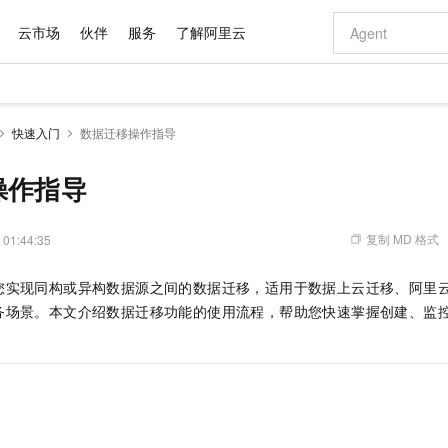
云市场
伙伴
服务
了解阿里云
AI 特惠
数据与 API
成为产品伙伴
企业增值服务
最佳实践
价格计算器
AI 场景体
基础软件
产品伙伴合
阿里云认证
市场活动
配置报价
大模型
快速入门
数据迁移操作指导
自助选配和估算价格
新方式
域名与网站
睿译宝，AI翻译排版一步到位
智启 AI 普惠权益
产品生态集成认证中心
企业支持计划
云上春晚
千问官方 MaaS 平台，为开发者和 Agent 而生，新用户赠送 1 亿 + tokens 额度
云服务器 EC
Qwen Aud
AI Coding
阿里云Maa
2026 阿里云
为企业打
数据集
Windows
大模型认证
模型
NEW
NEW
交付可用成果
值低价云产品抢先购
提供智能易用的域名与建站服务
上传文档即自动完成翻译和格式还原
至高享 1亿+免费 tokens，加速 Al 应用落地
安全可靠、弹
智能编程，一键
操作指导
产品生态伙伴
专家技术服务
云上奥运之旅
弹性计算合作
阿里云中企出
手机三要素
宝塔 Linux
全部认证
价格优势
有专属领域专家
对象存储 OSS
GLM-5.2：长任务时代开源旗舰模型
阿里云 OPC 创新助力计划
云数据库 RD
即刻拥有 DeepS
AI 电商营销
产品生态伙伴工作台
企业增值服务台
云栖战略参考
云存储合作计
云栖大会
身份实名认证
CentOS
训练营
推动算力普惠，释放技术红利
的大模型服务
最高返9万
多领域专家智能体,一键组建 AI 虚拟交付团队
至高百万元 Token 补贴，加速一人公司成长
稳定、安全、高性价比、高性能的云存储服务
真正可用的 1M 上下文,一次完成代码全链路开发
轻松解锁专属 Dee
从图文生成到
复制 MD 格式
 01:44:35
云上的中国
数据库合作计
活动全景
短信
Docker
图片和
站式影视创作平台
人工智能平台 PAI
Hermes Agent，打造自进化智能体
Token Plan 模型订阅计划
Qoder
5 分钟轻松部署
AI 广告创作
企业成长
大模型
NEW
信息公告
您实现同构或异构数据源之间的数据迁移，适用于数据上云迁移、阿里
看见新力量
云网络合作计
OCR 文字识别
JAVA
级电脑
证享300元代金券
可视化编排打通从文字构思到成片全链路闭环
一站式AI开发、训练和推理服务
自主进化，持久记忆，越用越聪明
Qwen3.8-Max 首发尝鲜，限时加量 10 倍，夜间低至2折
面向真实软件
图文、视频一
Kimi-K3
HappyHors
务场景。本文介绍数据迁移功能的使用流程，帮助您快速掌握创建、监
NEW
魔搭 Mode
loud
服务实践
官网公告
Kimi 最新旗舰模型，长程编程与推理利器
让文字生成流
金融模力时刻
Salesforce O
版
发票查验
全能环境
Qoder CN
Claude Code + GStack 打造工程团队
千问办公，限时限量积分加倍
云原生数据库 P
低代码高效构
AI 建站
NEW
作计划
计划
创新中心
魔搭 ModelSc
健康状态
让AI从“聊天伙伴”进化为能干活的“数字员工”
覆盖公网/内网、递归/权威、移动APP等全场景解析服务
安装技能 GStack，拥有专属 AI 工程团队
你的AI工作搭子，覆盖日常办公高频场景
基于千问大模型等，支持代码智能生成、研发智能问答
0 代码专业建
客户案例
天气预报查询
操作系统
Deepseek-v4-pro
HappyHors
态合作计划
态智能体模型
旗舰 MoE 大模型，百万上下文与顶尖推理能力
图生视频，流
Compute
同享
容器服务 Kubernetes 版 ACK
万小智 AI 建站低至 15元/月
云防火墙
AI 短剧/漫剧
快递物流查询
WordPress
成为服务伙
高校合作
式云数据仓库
点，立即开启云上创新
提供一站式管理容器应用的 K8s 服务
送.CN域名，送备案服务码
云原生的云上
AI助力短剧
GLM-5.2
Wan2.7-T
Ubuntu