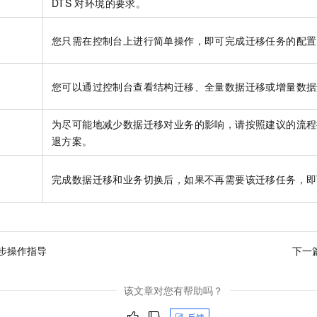
DTS
对环境的要求。
一个 AI 助手
即刻拥有 DeepSeek-R1 满血版
超强辅助，Bol
在企业官网、通讯软件中为客户提供 AI 客服
多种方案随心选，轻松解锁专属 DeepSeek
务
您只需在控制台上进行简单操作，即可完成迁移任务的配置
度
您可以通过控制台查看结构迁移、全量数据迁移或增量数据
为尽可能地减少数据迁移对业务的影响，请按照建议的流程
程
退方案。
务
完成数据迁移和业务切换后，如果不再需要该迁移任务，即
步操作指导
下一
该文章对您有帮助吗？
反馈