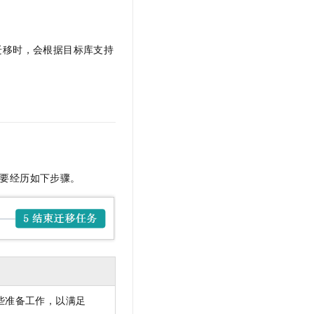
文戏情感细腻自然，动作戏激烈拳拳到肉，实现更强表演能力
支持中英文自由切换，具备更强的噪声鲁棒性
云聚AI 严选权益
SSL 证书
，一键激活高效办公新体验
精选AI产品，从模型到应用全链提效
堡垒机
迁移时，会根据目标库支持
AI 用量加速计划
应用
防火墙
、识别商机，让客服更高效、服务更出色。
新老同享，达量后返
千问办公
主机安全
NEW
的智能体编程平台
一站式AI生产力平台
AI 应用及服务市场
伶鹊
企业级人与Agent协作平台，接入和调度多个数字员工
智能客服平台，对话机器人、对话分析、智能外呼
AI 应用
大模型服务平台百炼 - 全妙
，您需要经历如下步骤。
大模型
应用创作平台
多模态内容创作工具，已接入 DeepSeek
自然语言处理
数据标注
机器学习
息提取
与 AI 智能体进行实时音视频通话
从文本、图片、视频中提取结构化的属性信息
构建支持视频理解的 AI 音视频实时通话应用
些准备工作，以满足