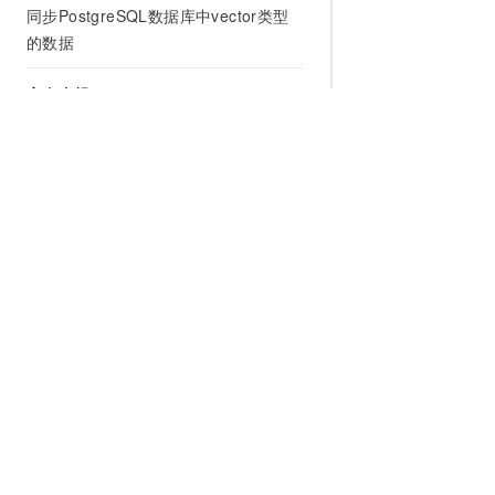
同步PostgreSQL数据库中vector类型
的数据
安全合规
使用RAM进行访问控制
安全合规资质
开发参考
集成概览
为什么选择阿里云
大模型
产品和定
API参考
什么是云计算
千问大模型
全部产品
API参考（AI服务）
全球基础设施
大模型服务
免费试用
SDK参考
技术领先
AI应用构建
产品动态
通过Terraform创建DTS同步实例
稳定可靠
产品定价
服务支持
安全合规
配置报价
性能白皮书
分析师报告
云上成本