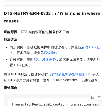
DTS-RETRY-ERR-0302：(.*)? is none in where
causes
可能原因
：DTS
实例设置的
过滤条件
不正确。
解决方法
：
同步实例：修改
过滤条件
中的过滤语句，并重新
启动
DTS
任
务
。更多信息，请参见
后续操作
。
迁移实例：重新
启动
DTS
任务
，若实例无法恢复，请重新配
置
DTS
任务。
若异常无法解决，请
通过钉钉（
钉钉通讯客户端下载地址
）进入
到
DTS
客户交流钉钉群（群号：116655009709），进行咨询。
报错示例
：
TransactionReplicateException: transaction-replica