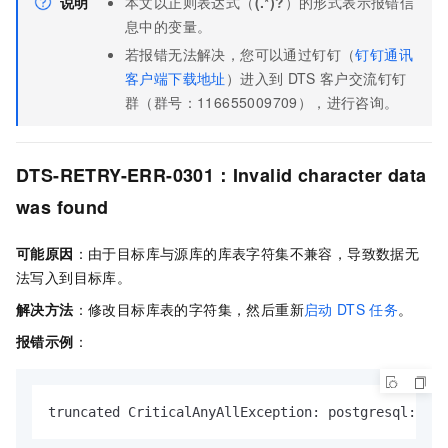
说明
本文以正则表达式（
(.*)?
）的形式表示报错信
息中的变量。
若报错无法解决，您可以
通过钉钉（
钉钉通讯
客户端下载地址
）进入到
DTS
客户交流钉钉
群（群号：116655009709），进行咨询。
DTS-RETRY-ERR-0301：Invalid character data
was found
可能原因
：由于目标库与源库的库表字符集不兼容，导致数据无
法写入到目标库。
解决方法
：修改目标库表的字符集，然后重新
启动
DTS
任务
。
报错示例
：
truncated CriticalAnyAllException: postgresql: DTS