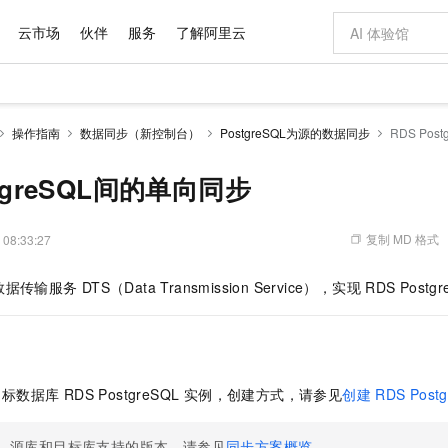
云市场
伙伴
服务
了解阿里云
AI 特惠
数据与 API
成为产品伙伴
企业增值服务
最佳实践
价格计算器
AI 场景体
基础软件
产品伙伴合
阿里云认证
市场活动
配置报价
大模型
操作指南
数据同步（新控制台）
PostgreSQL为源的数据同步
RDS Po
自助选配和估算价格
新方式
域名与网站
睿译宝，AI翻译排版一步到位
智启 AI 普惠权益
产品生态集成认证中心
企业支持计划
云上春晚
千问官方 MaaS 平台，为开发者和 Agent 而生，新用户赠送 1 亿 + tokens 额度
云服务器 EC
Qwen Aud
AI Coding
阿里云Maa
2026 阿里云
为企业打
数据集
Windows
大模型认证
模型
NEW
NEW
交付可用成果
值低价云产品抢先购
提供智能易用的域名与建站服务
上传文档即自动完成翻译和格式还原
至高享 1亿+免费 tokens，加速 Al 应用落地
安全可靠、弹
智能编程，一键
stgreSQL间的单向同步
产品生态伙伴
专家技术服务
云上奥运之旅
弹性计算合作
阿里云中企出
手机三要素
宝塔 Linux
全部认证
价格优势
有专属领域专家
对象存储 OSS
GLM-5.2：长任务时代开源旗舰模型
阿里云 OPC 创新助力计划
云数据库 RD
即刻拥有 DeepS
AI 电商营销
产品生态伙伴工作台
企业增值服务台
云栖战略参考
云存储合作计
云栖大会
身份实名认证
CentOS
训练营
推动算力普惠，释放技术红利
的大模型服务
最高返9万
多领域专家智能体,一键组建 AI 虚拟交付团队
至高百万元 Token 补贴，加速一人公司成长
稳定、安全、高性价比、高性能的云存储服务
真正可用的 1M 上下文,一次完成代码全链路开发
轻松解锁专属 Dee
从图文生成到
复制 MD 格式
 08:33:27
云上的中国
数据库合作计
活动全景
短信
Docker
图片和
站式影视创作平台
人工智能平台 PAI
Hermes Agent，打造自进化智能体
Token Plan 模型订阅计划
Qoder
5 分钟轻松部署
AI 广告创作
企业成长
大模型
NEW
信息公告
数据传输服务
DTS（Data Transmission Service），实现
RDS Postgr
看见新力量
云网络合作计
OCR 文字识别
JAVA
级电脑
证享300元代金券
可视化编排打通从文字构思到成片全链路闭环
一站式AI开发、训练和推理服务
自主进化，持久记忆，越用越聪明
Qwen3.8-Max 首发尝鲜，限时加量 10 倍，夜间低至2折
面向真实软件
图文、视频一
Kimi-K3
HappyHors
NEW
魔搭 Mode
loud
服务实践
官网公告
Kimi 最新旗舰模型，长程编程与推理利器
让文字生成流
金融模力时刻
Salesforce O
版
发票查验
全能环境
Qoder CN
Claude Code + GStack 打造工程团队
千问办公，限时限量积分加倍
云原生数据库 P
低代码高效构
AI 建站
NEW
作计划
计划
创新中心
魔搭 ModelSc
健康状态
让AI从“聊天伙伴”进化为能干活的“数字员工”
覆盖公网/内网、递归/权威、移动APP等全场景解析服务
安装技能 GStack，拥有专属 AI 工程团队
你的AI工作搭子，覆盖日常办公高频场景
基于千问大模型等，支持代码智能生成、研发智能问答
0 代码专业建
客户案例
天气预报查询
操作系统
Deepseek-v4-pro
HappyHors
态合作计划
数据库 RDS PostgreSQL 实例，创建方式，请参见
创建
RDS Post
态智能体模型
旗舰 MoE 大模型，百万上下文与顶尖推理能力
图生视频，流
Compute
同享
容器服务 Kubernetes 版 ACK
万小智 AI 建站低至 15元/月
云防火墙
AI 短剧/漫剧
快递物流查询
WordPress
成为服务伙
高校合作
式云数据仓库
点，立即开启云上创新
提供一站式管理容器应用的 K8s 服务
送.CN域名，送备案服务码
云原生的云上
AI助力短剧
GLM-5.2
Wan2.7-T
Ubuntu
源库和目标库支持的版本，请参见
同步方案概览
。