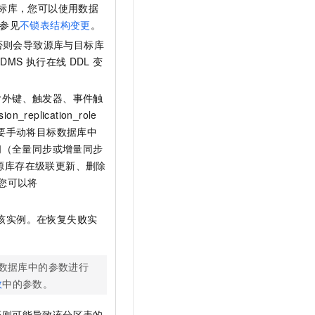
标库，您可以使用数据
参见
不锁表结构变更
。
否则会导致源库与目标库
DMS
执行在线
DDL
变
含外键、触发器、事件触
sion_replication_role
需要手动将目标数据库中
此期间（全量同步或增量同步
，若源库存在级联更新、删除
您可以将
该实例。在恢复失败实
数据库中的参数进行
数
中的参数。
否则可能导致该分区表的