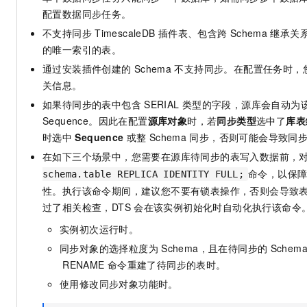
配置数据同步任务。
不支持同步
TimescaleDB
插件表、包含跨
Schema
继承关
的唯一索引的表。
通过安装插件创建的
Schema
不支持同步。在配置任务时，
关信息。
如果待同步的表中包含
SERIAL
类型的字段，源库会自动为
Sequence。因此在配置
源库对象
时，若
同步类型
选中了
库表
时选中
Sequence
或整
Schema
同步，否则可能会导致同
在如下三个场景中，您需要在源库待同步的表写入数据前，
命令，以保
schema.table REPLICA IDENTITY FULL;
性。执行该命令期间，建议您不要有锁表操作，否则会导致
过了相关检查，DTS
会在该实例初始化时自动化执行该命令
实例初次运行时。
同步对象的选择粒度为
Schema，且在待同步的
Schem
RENAME
命令重建了待同步的表时。
使用修改同步对象功能时。