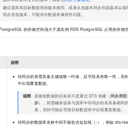
服务生态伙伴
视觉 Coding、空间感知、多模态思考等全面升级
1M上下文，专为长程任务能力而生
云工开物
企业应用
Night Plan 支持 Qwen 3.8-Max
AI 办公
NEW
建议源库和目标数据库的版本相同，或者从低版本同步到高版本以保
Red Hat
30+ 款产品免费体验
夜间 5 折，Qwen/Meoo/TokenPlan 客户专享
AI智能应用
科研合作
同步至低版本，可能存在数据库兼容性问题。
ERP
堂（旗舰版）
SUSE
智能客服
AI 应用构建
大模型原生
CRM
2个月
自动承接线索
PostgreSQL
的存储空间须大于源实例
RDS PostgreSQL
占用的存储
建站小程序
Qoder
大模型服务平台百炼-应用模版
OA 办公系统
HOT
NEW
面向真实软件
个人版上线、团队版降价；千问3.8-Max首发发尝鲜
丰富多元化的应用模版和解决方案
力提升
财税管理
模板建站
万有无界
大模型服务平台百炼-智能体
400电话
定制建站
的模型效果
灵活可视化地构建企业级 Agent
说明
方案
广告营销
模板小程序
秒悟
人工智能平台 PAI
待同步的表需具备主键或唯一约束，且字段具有唯一性，否
定制小程序
云端极速 AI 
新一代 AI 视频生成模型，深度适配广告营销等场景
AI Native 的算法工程平台，一站式完成建模、训练、推理服务部署
中出现重复数据。
APP 开发
说明
若接收数据的目标表不是通过
DTS
创建（
同步类型
建站系统
步
），则需确保该表与源库中待同步的表具备相同
束，否则可能会导致目标数据库中出现重复数据。
AI 应用
10分钟微调：让0.6B模型媲美235B模型
多模态数据信
依托云原生高可用架构,实现Dify私有化部署
用1%尺寸在特定领域达到大模型90%以上效果
待同步的数据库名称中间不能包含短划线（-），例如
dts-te