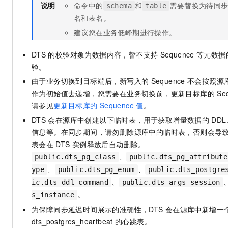
说明
命令中的
和
需要替换为待同
schema
table
名和表名。
建议您在业务低峰期进行操作。
DTS
的校验对象为数据内容，暂不支持
Sequence
等元数据
验。
由于业务切换到目标端后，新写入的
Sequence
不会按照源
作为初始值去递增，您需要在业务切换前，更新目标库的
Se
请参见
更新目标库的
Sequence
值
。
DTS
会在源库中创建以下临时表，用于获取增量数据的
DD
信息等。在同步期间，请勿删除源库中的临时表，否则会导
表会在
DTS
实例释放后自动删除。
、
public.dts_pg_class
public.dts_pg_attribute
、
、
ype
public.dts_pg_enum
public.dts_postgre
、
ic.dts_ddl_command
public.dts_args_session
。
s_instance
为保障同步延迟时间展示的准确性，DTS
会在源库中新增一
dts_postgres_heartbeat
的心跳表。