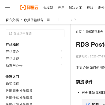
大模型
产品
解决方案
权益
定价
官方文档
数据传输服务
大模型
产品
解决方案
权益
定价
云市场
伙伴
服务
了解阿里云
精选产品
精选解决方案
普惠上云
产品定价
精选商城
成为销售伙伴
售前咨询
为什么选择阿里云
千问AI平台
数据传输服务
首页
了解云产品的定价详情
大模型服务平台百炼
千问办公，解锁你的工作
普惠上云 官方力荐
分销伙伴
在线服务
网站建设
什么是云计算
大
大模型服务与应用平台
企业级Agent产品，直接
云服务器38元/年起，超
RDS Po
产品概述
咨询伙伴
多端小程序
技术领先
云上成本管理
售后服务
千问大模型
Agency Agents：拥
官方推荐返现计划
大模型
产品简介
大模型
精选产品
精选解决方案
Salesforce 国际版订阅
稳定可靠
管理和优化成本
多元化、高性能、安全可靠
推荐新用户得奖励，单订单
更新时间：
2026-07-23
销售伙伴合作计划
产品计费
自助服务
友盟天域
安全合规
人工智能与机器学习
AI
文本生成
无影云电脑
HappyHorse 打造一
云工开物
动态与公告
本文介绍如何使用
无影生态合作计划
在线服务
观测云
分析师报告
随时随地安全接入的云上超
高校专属算力普惠，学生认
计算
互联网应用开发
Qwen3.8-Max
HOT
Salesforce On Alibaba C
工单服务
快速入门
智能体时代全能旗舰模型
Tuya 物联网平台阿里云
研究报告与白皮书
云解析DNS
快速拥有专属 OpenClaw
Consulting Partner 合
前提条件
大数据
容器
购买流程
免费试用
短信专区
蓝凌 OA
Qwen3.7-Plus
AI 大模型销售与服务生
数据同步操作指导
现代化应用
存储
天池大赛
已创建源库和目标
能看、能想、能动手的多模
云原生大数据计算服务 Max
解决方案免费试用 新老
电子合同
数据迁移操作指导
面向分析的企业级SaaS模
最高领取价值200元试用
安全
网络与CDN
AI 算法大赛
Qwen3-VL-Plus
畅捷通
数据订阅操作指导
说明