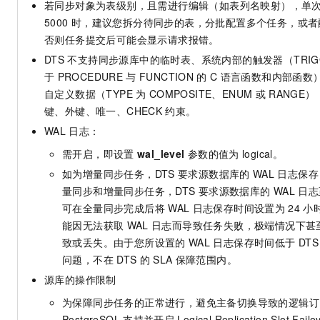
若同步对象为表级别，且需进行编辑（如表列名映射），单
一个 AI 助手
即刻拥有 DeepSeek-R1 满血版
超强辅助，Bol
5000
时，建议您拆分待同步的表，分批配置多个任务，或者
在企业官网、通讯软件中为客户提供 AI 客服
多种方案随心选，轻松解锁专属 DeepSeek
否则任务提交后可能会显示请求报错。
DTS
不支持同步源库中的临时表、系统内部的触发器（TRIG
于
PROCEDURE
与
FUNCTION
的
C
语言函数和内部函数）
自定义数据（TYPE
为
COMPOSITE、ENUM
或
RANGE
键、外键、唯一、CHECK
约束。
WAL
日志：
需开启，即设置
wal_level
参数的值为
logical
。
如为增量同步任务，DTS
要求源数据库的
WAL
日志保存
量同步和增量同步任务，DTS
要求源数据库的
WAL
日志
可在全量同步完成后将
WAL
日志保存时间设置为
24
小
能因无法获取
WAL
日志而导致任务失败，极端情况下甚
致或丢失。由于您所设置的
WAL
日志保存时间低于
DTS
问题，不在
DTS
的
SLA
保障范围内。
源库的操作限制
为保障同步任务的正常进行，避免主备切换导致的逻辑订
PostgreSQL
支持并开启
Logical Replication Slot