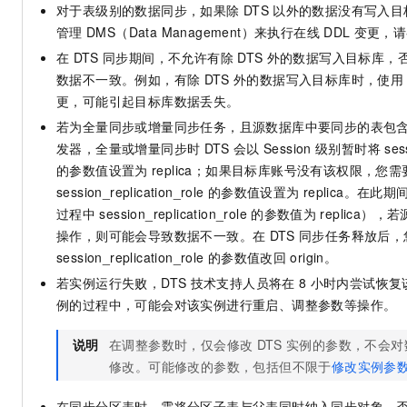
对于表级别的数据同步，如果除
DTS
以外的数据没有写入目
管理
DMS（Data Management）来执行在线
DDL
变更，请
在
DTS
同步期间，不允许有除
DTS
外的数据写入目标库，
数据不一致。例如，有除
DTS
外的数据写入目标库时，使用
更，可能引起目标库数据丢失。
若为全量同步或增量同步任务，且源数据库中要同步的表包
发器，全量或增量同步时
DTS
会以
Session
级别暂时将
ses
的参数值设置为
replica；如果目标库账号没有该权限，您
session_replication_role
的参数值设置为
replica。在
过程中
session_replication_role
的参数值为
replica）
操作，则可能会导致数据不一致。在
DTS
同步任务释放后，
session_replication_role
的参数值改回
origin。
若实例运行失败，DTS
技术支持人员将在
8
小时内尝试恢复
例的过程中，可能会对该实例进行重启、调整参数等操作。
说明
在调整参数时，仅会修改
DTS
实例的参数，不会对
修改。
可能修改的参数，包括但不限于
修改实例参
在同步分区表时，需将分区子表与父表同时纳入同步对象，