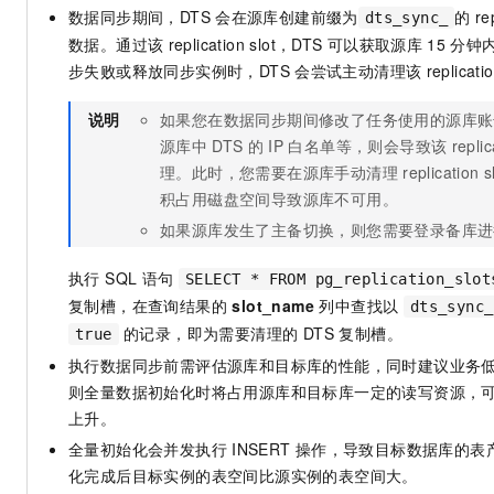
数据同步期间，DTS
会在源库创建前缀为
的
re
dts_sync_
数据。通过该
replication slot，DTS
可以获取源库
15
分钟
步失败或释放同步实例时，DTS
会尝试主动清理该
replicati
说明
如果您在数据同步期间修改了任务使用的源库账
源库中
DTS
的
IP
白名单等，则会导致该
replic
理。此时，您需要在源库手动清理
replicati
积占用磁盘空间导致源库不可用。
如果源库发生了主备切换，则您需要登录备库进
执行 SQL 语句
SELECT * FROM pg_replication_slot
复制槽，在查询结果的
slot_name
列中查找以
dts_sync_
的记录，即为需要清理的 DTS 复制槽。
true
执行数据同步前需评估源库和目标库的性能，同时建议业务
则全量数据初始化时将占用源库和目标库一定的读写资源，
上升。
全量初始化会并发执行
INSERT
操作，导致目标数据库的表
化完成后目标实例的表空间比源实例的表空间大。