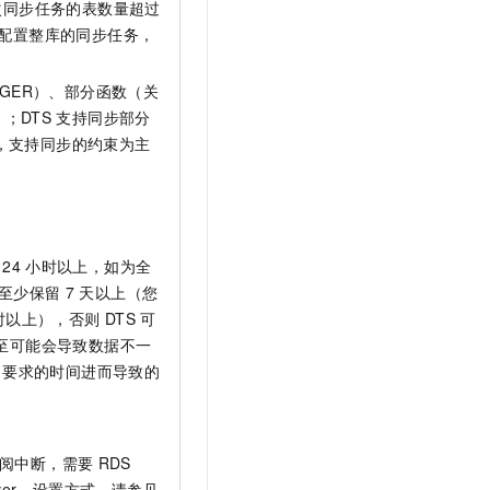
次同步任务的表数量超过
t.diy 一步搞定创意建站
构建大模型应用的安全防护体系
配置整库的同步任务，
通过自然语言交互简化开发流程,全栈开发支持
通过阿里云安全产品对 AI 应用进行安全防护
GER）、部分函数（关
；DTS
支持同步部分
），支持同步的约束为主
24
小时以上，如为全
至少保留
7
天以上（您
时以上），否则
DTS
可
至可能会导致数据不一
要求的时间进而导致的
阅中断，需要
RDS
 Failover，设置方式，请参见