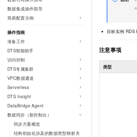
AI 产品 免费试用
网络
安全
云开发大赛
数据集成操作指导
Tableau 订阅
1亿+ 大模型 tokens 和 
简易配置示例
可观测
入门学习赛
中间件
AI空中课堂在线直播课
140+云产品 免费试用
大模型服务
上云与迁云
产品新客免费试用，最长1
目标实例
RDS 
数据库
操作指南
生态解决方案
千问AI平台-Token Plan
准备工作
企业出海
大模型ACA认证体验
大数据计算
注意事项
助力企业全员 AI 认知与能
DTS智能助手
行业生态解决方案
政企业务
媒体服务
千问AI平台-模型体验
访问控制
开发者生态解决方案
在线体验全尺寸、多种模态
类型
DTS专属集群
企业服务与云通信
AI 开发和 AI 应用解决
Happy 系列大模型
VPC数据通道
域名与网站
Serverless
终端用户计算
DTS Insight
DataBridge Agent
Serverless
大模型解决方案
数据同步（新控制台）
开发工具
快速部署 Dify，高效搭建 
同步方案概览
迁移与运维管理
结构初始化涉及的数据类型映射关