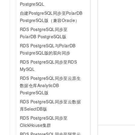
PostgreSQL
自建PostgreSQL同步至PolarDB
PostgreSQL版（兼容Oracle）
RDS PostgreSQL同步至
PolarDB PostgreSQL版
RDS PostgreSQL与PolarDB
PostgreSQL版的双向同步
RDS PostgreSQL同步至RDS
MySQL
RDS PostgreSQL同步至云原生
数据仓库AnalyticDB
PostgreSQL版
RDS PostgreSQL同步至云数据
库SelectDB版
RDS PostgreSQL同步至
ClickHouse集群
RDS PostgreSQL同步至阿里云