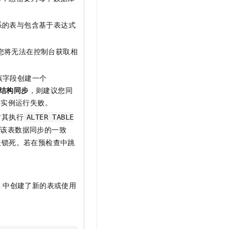
系的表与包含基于表达式
您将无法在控制台获取相
该字段创建一个
结构同步
，则建议您同
步实例运行失败。
对其执行
ALTER TABLE
障该表数据同步的一致
表锁死。若在预检查中跳
。
a
中创建了新的表或使用