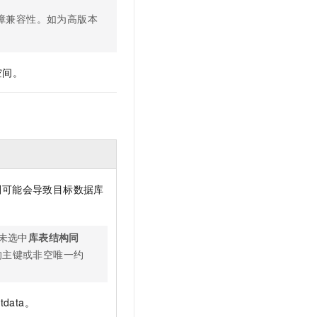
文戏情感细腻自然，动作戏激烈拳拳到肉，实现更强表演能力
支持中英文自由切换，具备更强的噪声鲁棒性
云聚AI 严选权益
SSL 证书
障兼容性。如为高版本
，一键激活高效办公新体验
精选AI产品，从模型到应用全链提效
堡垒机
AI 用量加速计划
应用
防火墙
、识别商机，让客服更高效、服务更出色。
新老同享，达量后返
空间。
千问办公
主机安全
NEW
的智能体编程平台
一站式AI生产力平台
AI 应用及服务市场
伶鹊
企业级人与Agent协作平台，接入和调度多个数字员工
智能客服平台，对话机器人、对话分析、智能外呼
AI 应用
大模型服务平台百炼 - 全妙
大模型
则可能会导致目标数据库
应用创作平台
多模态内容创作工具，已接入 DeepSeek
自然语言处理
未选中
库表结构同
数据标注
的主键或非空唯一约
机器学习
息提取
与 AI 智能体进行实时音视频通话
从文本、图片、视频中提取结构化的属性信息
构建支持视频理解的 AI 音视频实时通话应用
stdata。