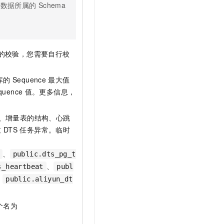
步数据所属的
Schema
的校验，您需要自行校
库的
Sequence
最大值
quence
值。更多信息，
L、增量表的结构、心跳
致
DTS
任务异常。临时
、
public.dts_pg_t
、
s_heartbeat
publ
、
public.aliyun_dt
个名为