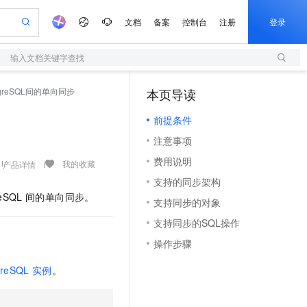
文档
备案
控制台
注册
登录
输入文档关键字查找
验
作计划
器
AI 活动
专业服务
服务伙伴合作计划
开发者社区
加入我们
服务平台百炼
阿里云 OPC 创新助力计划
stgreSQL间的单向同步
本页导读
（1）
一站式生成采购清单，支持单品或批量购买
S
io：打造专属 AI 语音助手
S产品伙伴计划（繁花）
峰会
造的大模型服务与应用开发平台
轻量应用服务器
一句话生成原生可编辑精美 PPT 文稿
AI 生产力先锋
Al MaaS 服务伙伴赋能合作
域名
博文
Careers
至高可申请百万元
前提条件
性可伸缩的云计算服务
开启高性价比 AI 编程新体验
Qwen-Audio-3.0-Realtime 端到端实时语音角色扮演
输入一句话想法, 轻松生成专业的 PPT
先锋实践拓展 AI 生产力的边界
快速构建应用程序和网站，即刻迈出上云第一步
Token 补贴，五大权
计划
海大会
伙伴信用分合作计划
商标
问答
社会招聘
注意事项
益加速 OPC 成功
S
eek-V4-Pro
数字证书管理服务（原SSL证书）
一键部署幻兽帕鲁游戏服务器
飞天发布时刻
HOT
划
备案
电子书
校园招聘
费用说明
pSeek-V4-Pro
视频创作，一键激活电商全链路生产力
全托管，含MySQL、PostgreSQL、SQL Server、MariaDB多引擎
实现全站HTTPS，呈现可信的WEB访问
一键购买专属联机服务器，轻松开启游戏
所见，即是所愿
我的收藏
产品详情
更多支持
划
公司注册
镜像站
支持的同步架构
视频生成
语音识别与合成
专属 QwenPaw
短信服务
漫剧工坊：一站式动画创作平台
AI 实训营
HOT
eSQL
间的单向同步。
合作伙伴培训与认证
支持同步的对象
划
上云迁移
的智能体编程平台
站生成，高效打造优质广告素材
从聊天伙伴进化为能主动干活的本地数字员工
快速生产连贯的高质量长漫剧
从基础到进阶，Agent 创客手把手教你
国内短信简单易用，安全可靠，秒级触达，全球覆盖200+国家和地区。
e-1.1-T2V
Qwen3-TTS-Flash
lScope
我要反馈
查询合作伙伴
支持同步的SQL操作
畅细腻的高质量视频
离线语音合成大模型，多语言方言自适应，低延迟高稳定
n Alibaba Cloud ISV 合作
代维服务
olarDB
建企业门户网站
大数据开发治理平台 DataWorks
10 分钟搭建微信、支付宝小程序
操作步骤
创新加速
ope
登录合作伙伴管理后台
我要建议
站，无忧落地极速上线
以可视化方式快速构建移动和 PC 门户网站
100%兼容MySQL、PostgreSQL，兼容Oracle，支持集中和分布式
高效部署网站，快速应用到小程序
Data Agent 驱动的一站式 Data+AI 开发治理平台
e-1.1-I2V
Cosyvoice-V3-Flash
安全
greSQL
实例
。
畅自然，细节丰富
高表现力语音合成大模型，语音克隆听感自然
我要投诉
上云场景组合购
伴
边界网络安全防护产品
漫剧创作，剧本、分镜、视频高效生成
覆盖90%+业务场景，专享组合折扣价
2V
VPN
Fun-ASR