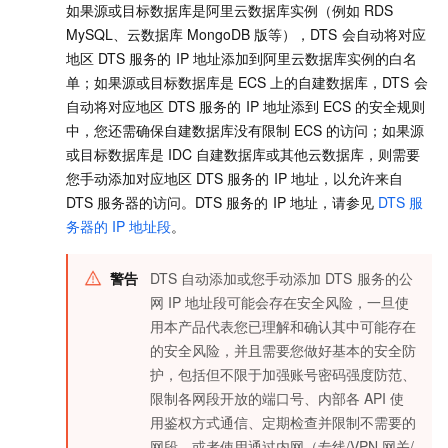
如果源或目标数据库是阿里云数据库实例（例如
RDS
MySQL
、
云数据库
MongoDB
版
等），DTS
会自动将对应
地区
DTS
服务的
IP
地址添加到阿里云数据库实例的白名
单；如果源或目标数据库是
ECS
上的自建数据库，DTS
会
自动将对应地区
DTS
服务的
IP
地址添到
ECS
的安全规则
中，您还需确保自建数据库没有限制
ECS
的访问；如果源
或目标数据库是
IDC
自建数据库或其他云数据库，则需要
您手动添加对应地区
DTS
服务的
IP
地址，以允许来自
DTS
服务器的访问。DTS
服务的
IP
地址，请参见
DTS
服
务器的
IP
地址段
。
警告
DTS
自动添加或您手动添加
DTS
服务的公
网
IP
地址段可能会存在安全风险，一旦使
用本产品代表您已理解和确认其中可能存在
的安全风险，并且需要您做好基本的安全防
护，包括但不限于加强账号密码强度防范、
限制各网段开放的端口号、内部各
API
使
用鉴权方式通信、定期检查并限制不需要的
网段，或者使用通过内网（专线/VPN
网关/