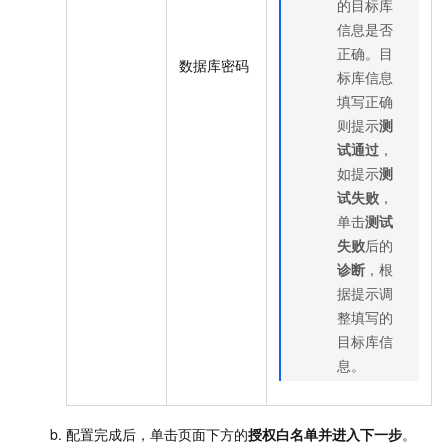
的目标库
信息是否
正确。目
数据库密码
标库信息
填写正确
则提示
测
试通过
，
如提示
测
试失败
，
单击
测试
失败
后的
诊断
，根
据提示调
整填写的
目标库信
息。
配置完成后，单击页面下方的
授权白名单并进入下一步
。