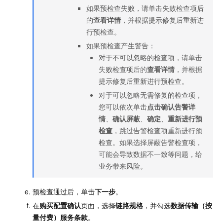
如果预检查失败，请单击失败检查项后
的
查看详情
，并根据提示修复后重新进
行预检查。
如果预检查产生警告：
对于不可以忽略的检查项，请单击
失败检查项后的
查看详情
，并根据
提示修复后重新进行预检查。
对于可以忽略无需修复的检查项，
您可以依次单击
点击确认告警详
情
、
确认屏蔽
、
确定
、
重新进行预
检查
，跳过告警检查项重新进行预
检查。如果选择屏蔽告警检查项，
可能会导致数据不一致等问题，给
业务带来风险。
预检查通过后，单击
下一步
。
在
购买配置确认
页面，选择
链路规格
，并勾选
数据传输（按
量付费）服务条款
。