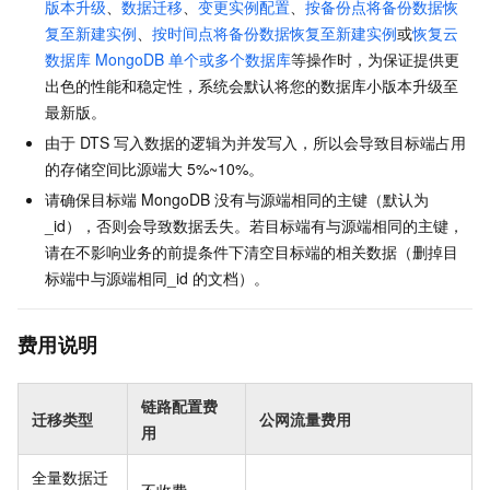
版本升级
、
数据迁移
、
变更实例配置
、
按备份点将备份数据恢
复至新建实例
、
按时间点将备份数据恢复至新建实例
或
恢复云
数据库
MongoDB
单个或多个数据库
等操作时，为保证提供更
出色的性能和稳定性，系统会默认将您的数据库小版本升级至
最新版。
由于
DTS
写入数据的逻辑为并发写入，所以会导致目标端占用
的存储空间比源端大
5%~10%。
请确保目标端
MongoDB
没有与源端相同的主键（默认为
_id），否则会导致数据丢失。若目标端有与源端相同的主键，
请在不影响业务的前提条件下清空目标端的相关数据（删掉目
标端中与源端相同_id
的文档）。
费用说明
链路配置费
迁移类型
公网流量费用
用
全量数据迁
不收费。