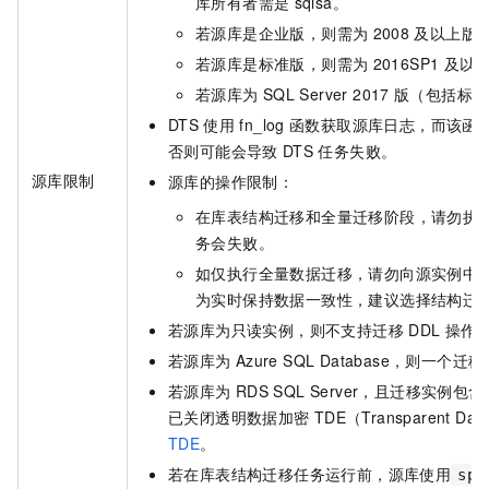
库所有者需是
sqlsa。
若源库是企业版，则需为
2008
及以上版
若源库是标准版，则需为
2016SP1
及以
若源库为
SQL Server 2017
版（包括标准
DTS
使用
fn_log
函数获取源库日志，而该函
否则可能会导致
DTS
任务失败。
源库限制
源库的操作限制：
在库表结构迁移和全量迁移阶段，请勿执
务会失败。
如仅执行全量数据迁移，请勿向源实例中
为实时保持数据一致性，建议选择结构迁
若源库为只读实例，则不支持迁移
DDL
操作
若源库为
Azure SQL Database，则
若源库为
RDS SQL Server，且迁移
已关闭透明数据加密
TDE（Transparent 
TDE
。
若在库表结构迁移任务运行前，源库使用
sp_