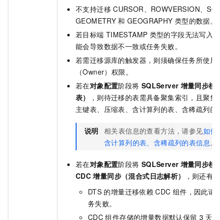
不支持迁移
CURSOR、ROWVERSION、SQL
GEOMETRY
和
GEOGRAPHY
类型的数据。
若目标端
TIMESTAMP
类型的字段无法写入
能会导致数据不一致或任务失败。
若需迁移源库的触发器，则须确保任务所使用
（Owner）权限。
若在
对象配置
阶段将
SQLServer
增量同步模
表）
，则待迁移的表需具备聚集索引，且聚集
主键表、压缩表、含计算列的表、含稀疏列的
说明
相关表信息的查看方法，请参见
如何
含计算列的表、含稀疏列的表信息
。
若在
对象配置
阶段将
SQLServer
增量同步模
CDC
增量同步（混合式日志解析）
，则还有
DTS
的增量迁移依赖
CDC
组件，因此请
务失败。
CDC
组件存储的增量数据默认保留
3
天，