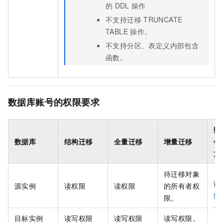
的
DDL
操作
不支持迁移
TRUNCATE
TABLE
操作。
不支持分区、表定义内部包含
函数。
数据库账号的权限要求
数
数据库
结构迁移
全量迁移
增量迁移
创
方
待迁移对象
请
源实例
读权限
读权限
的所有者权
数
限。
号
目标实例
读写权限
读写权限
读写权限。