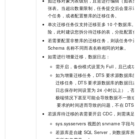
如迁移对象为表级别，且需进行编辑（如表列
张表。当超出数量限制，任务提交后会显示请
个任务，或者配置整库的迁移任务。
单次迁移任务仅支持迁移至多
10
个数据库。
险，此时建议您拆分待迁移的表，分批配置任
若需要配置非整库的迁移任务，则该任务中迁
Schema
名称不同而表名称相同的对象。
如需进行增量迁移，数据日志：
需开启，备份模式设置为
Full，且已成
如为增量迁移任务，DTS
要求源数据库的
迁移任务，DTS
要求源数据库的数据日志
日志保存时间设置为
24
小时以上），否
极端情况下甚至可能会导致数据不一致或
要求的时间进而导致的问题，不在
DTS
若源库待迁移的表需要开启
CDC，则需满足
sys.sysservers
视图的
srvname
字段与
若源库是自建
SQL Server，则数据库所