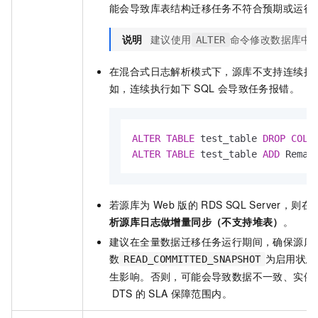
能会导致库表结构迁移任务不符合预期或运行
说明
建议使用
命令修改数据库中
ALTER
在混合式日志解析模式下，源库不支持连续执
如，连续执行如下
SQL
会导致任务报错。
ALTER
TABLE
 test_table 
DROP
COLU
ALTER
TABLE
 test_table 
ADD
 Remar
若源库为
Web
版的
RDS SQL Server，
析源库日志做增量同步（不支持堆表）
。
建议在全量数据迁移任务运行期间，确保源库
数
为启用状态，
READ_COMMITTED_SNAPSHOT
生影响。否则，可能会导致数据不一致、实例
DTS
的
SLA
保障范围内。