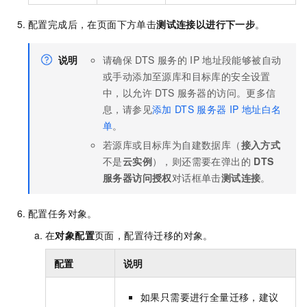
配置完成后，在页面下方单击
测试连接以进行下一步
。
说明
请确保
DTS
服务的
IP
地址段能够被自动
或手动添加至源库和目标库的安全设置
中，以允许
DTS
服务器的访问。更多信
息，请参见
添加
DTS
服务器
IP
地址白名
单
。
若源库或目标库为自建数据库（
接入方式
不是
云实例
），则还需要在弹出的
DTS
服务器访问授权
对话框单击
测试连接
。
配置任务对象。
在
对象配置
页面，配置待迁移的对象。
配置
说明
如果只需要进行全量迁移，建议