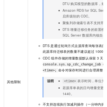
DTU
购买模型的数据库，规
Amazon RDS for SQL Serv
启库级别的
CDC。
聚集列存储索引表不支持开
DTS
增量迁移任务的前置模
SQL Server
数据库内核自身
DTS
是通过轮询方式去源库查询每张表的
此源库待迁移表的数量不建议超过
100
CDC
组件存储的增量数据默认保留
3
天，
console.sys.sp_cdc_change_job @j
命令对保存时间进行合理调整。
<time>;
说明
表示时间，单位为
<time>
其他限制
若源库单表的日均增量变更
1440。
不支持连续执行加减列操作（一分钟内执