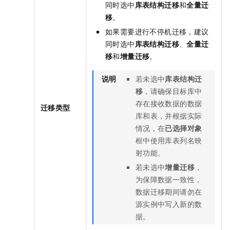
同时选中
库表结构迁移
和
全量迁
移
。
如果需要进行不停机迁移，建议
同时选中
库表结构迁移
、
全量迁
移
和
增量迁移
。
说明
若未选中
库表结构迁
移
，请确保目标库中
存在接收数据的数据
迁移类型
库和表，并根据实际
情况，在
已选择对象
框中使用库表列名映
射功能。
若未选中
增量迁移
，
为保障数据一致性，
数据迁移期间请勿在
源实例中写入新的数
据。