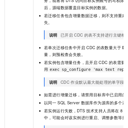
务，或者将
DTS
访问目标实例账号的写权限
后，源端数据覆盖目标实例的数据。
若迁移任务包含增量数据迁移，则不支持重建
失。
说明
已开启
CDC
的表不支持进行主键相
若单次迁移任务中开启
CDC
的表数量大于
DT
量，则预检查会失败。
若实例包含增量任务，且开启
CDC
的表需要
用
exec sp_configure 'max text repl
说明
CDC
作业默认最大能处理的单字段
如需进行增量迁移，请禁用目标库中已启用的
以同一
SQL Server
数据库作为源库的多个迁
若实例运行失败，DTS
技术支持人员将在
8
小
中，可能会对该实例进行重启、调整参数等操