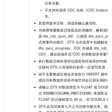
任务失败。
不支持对源库
CDC
实例（CDC Inst
失。
若需跨版本迁移，请提前确认兼容性。
为保障增量数据迁移延迟的准确性，解析源端日
器
dts_cdc_sync_ddl、心跳表
dts_sync_pr
式增量同步模式，DTS
会在源库中创建触发器
dts_sync_progress、DDL
存储表
dts_cdc_dd
CDC，建议源端开启
CDC
的表数据变更量不
执行数据迁移前需评估源库和目标库的性能，
迁移时
DTS
占用源和目标库一定读写资源，
由于全量数据迁移会并发执行
INSERT
操作，
成后目标数据库的表存储空间会比源实例的表
请确认
DTS
对数据类型为
FLOAT
或
DOUBL
过
来读取这两
ROUND(COLUMN,PRECISION)
FLOAT
的迁移精度为
38
位，对
DOUBLE
的
DTS
会尝试恢复七天之内迁移失败任务。因此