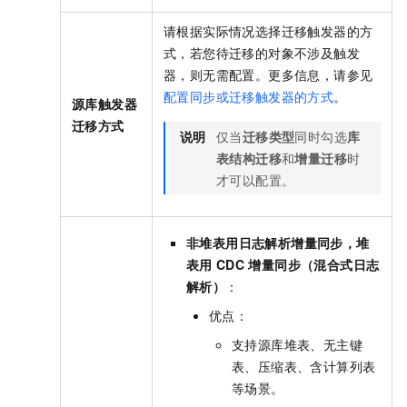
请根据实际情况选择迁移触发器的方
式，若您待迁移的对象不涉及触发
器，则无需配置。更多信息，请参见
配置同步或迁移触发器的方式
。
源库触发器
迁移方式
说明
仅当
迁移类型
同时勾选
库
表结构迁移
和
增量迁移
时
才可以配置。
非堆表用日志解析增量同步，堆
表用
CDC
增量同步（混合式日志
解析）
：
优点：
支持源库堆表、无主键
表、压缩表、含计算列表
等场景。