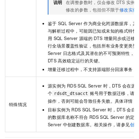
说明
在调整参数时，仅会修改
DTS
实例
修改的参数，包括但不限于
修改实例
鉴于
SQL Server
作为商业化闭源数据库，其
与解析过程中，可能因已知或未知的格式特性
用
SQL Server
源端的
DTS
增量同步或迁移
行全场景覆盖性验证，包括所有业务变更类型
Server
日志格式及其潜在的不可预测特性，确
DTS
高效稳定运行的关键。
增量迁移过程中，不支持源端部分回滚事务，
源实例为
RDS SQL Server
时，DTS
会在源
个
账号用于数据迁移，请
rdsdt_dtsacct
操作，否则可能会导致任务失败。具体详情，
特殊情况
目标实例为
RDS SQL Server
时，DTS
会自
的数据库名称不符合
RDS SQL Server
的定义
Server
中创建数据库。相关操作，请参见
创建