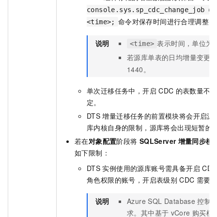
console.sys.sp_cdc_change_job @j
命令对保存时间进行合理调整。
<time>;
说明
表示时间，单位为
<time>
若源库单表的日均增量变更
1440。
单次迁移任务中，开启
CDC
的表数量不
定。
DTS
增量迁移任务的前置模块将会开启源
库内核自身的限制，源库将会出现短暂的
若在
对象配置
阶段将
SQLServer
增量同步模
如下限制：
DTS
实例使用的源库账号需具备开启
CD
角色权限的账号，开启表级别
CDC
需要
说明
Azure SQL Database
控制
求。其中基于
vCore
购买模