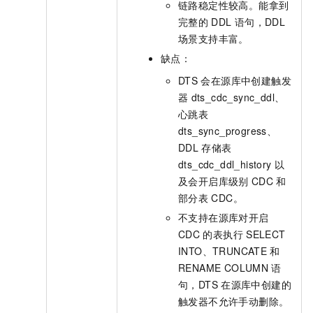
链路稳定性较高。能拿到
完整的
DDL
语句，DDL
场景支持丰富。
缺点：
DTS
会在源库中创建触发
器
dts_cdc_sync_ddl、
心跳表
dts_sync_progress、
DDL
存储表
dts_cdc_ddl_history
以
及会开启库级别
CDC
和
部分表
CDC。
不支持在源库对开启
CDC
的表执行
SELECT
INTO、TRUNCATE
和
RENAME COLUMN
语
句，DTS
在源库中创建的
触发器不允许手动删除。