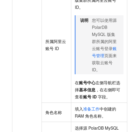
版
集群所属阿里云账号
ID。
说明
您可以使用源
PolarDB
MySQL
版
集
所属阿里云
群所属的阿里
账号
ID
云账号登录
账
号管理
页面来
获取云账号
ID。
在
账号中心
左侧导航栏选
择
基本信息
，在右侧即可
查看
账号
ID
字段。
填入
准备工作
中创建的
角色名称
RAM
角色名称。
选择源
PolarDB MySQL