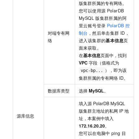
版
集群所属的专有网络。
您可以使用源
PolarDB
MySQL
版
集群所属的阿
里云账号登录
PolarDB
控
对端专有网
制台
，然后单击集群
ID，
络
进入该集群的
基本信息
页
面来获取。
在
基本信息
页面中，找到
VPC
字段（值格式为
），即为该
vpc-bp...
集群所属的专有网络 ID。
数据库类型
选择
MySQL
。
填入源
PolarDB MySQL
版
集群主地址的私网
IP
地
源库信息
址，本案例中填入
172.16.20.20
。
您可以在电脑中
ping
目