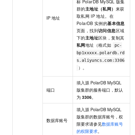
标
PolarDB MySQL
版
集
群的
主地址（私网）
来获
取私网
IP
地址。在
IP
地址
PolarDB
实例的
基本信息
页面，找到
访问信息
区域
下的
主地址
区块，复制其
私网
地址（格式如
pc-
bp1xxxxx.polardb.rd
s.aliyuncs.com:3306
）。
填入源
PolarDB MySQL
端口
版
集群的服务端口，默认
为
3306
。
填入源
PolarDB MySQL
版
集群的数据库账号，权
数据库账号
限要求请参见
数据库账号
的权限要求
。