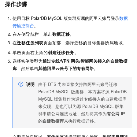
操作步骤
使用目标
PolarDB MySQL
版
集群所属的阿里云账号登录
数据
传输控制台
。
在左侧导航栏，单击
数据迁移
。
在
迁移任务列表
页面顶部，选择迁移的目标集群所属地域。
单击页面右上角的
创建迁移任务
。
选择实例类型为
通过专线/VPN
网关/智能网关接入的自建数据
库
，然后单击
其他阿里云账号下的专有网络
。
说明
由于
DTS
尚未直接支持跨阿里云账号迁移
PolarDB MySQL
版
集群，本方案将源
PolarDB
MySQL
版
集群作为通过专线接入的自建数据库
来实现。您也可以为源
PolarDB MySQL
版
集
群申请公网连接地址，然后将其作为
有公网
IP
的自建数据库
来执行数据迁移。
在源库信息区域，
实例地区
选择源库所在地区，
数据库类型
选