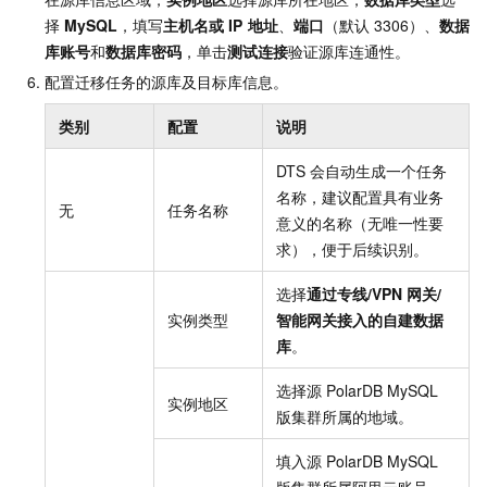
择
MySQL
，填写
主机名或
IP
地址
、
端口
（默认
3306）、
数据
库账号
和
数据库密码
，单击
测试连接
验证源库连通性。
配置迁移任务的源库及目标库信息。
类别
配置
说明
DTS
会自动生成一个任务
名称，建议配置具有业务
无
任务名称
意义的名称（无唯一性要
求），便于后续识别。
选择
通过专线/VPN
网关/
实例类型
智能网关接入的自建数据
库
。
选择源
PolarDB MySQL
实例地区
版
集群所属的地域。
填入源
PolarDB MySQL