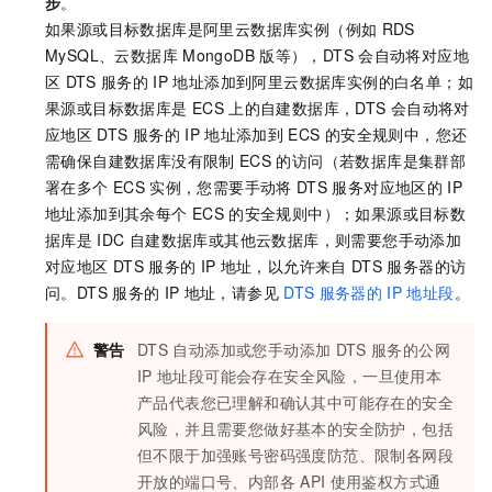
步
。
如果源或目标数据库是阿里云数据库实例（例如
RDS
MySQL
、
云数据库
MongoDB
版
等），DTS
会自动将对应地
区
DTS
服务的
IP
地址添加到阿里云数据库实例的白名单；如
果源或目标数据库是
ECS
上的自建数据库，DTS
会自动将对
应地区
DTS
服务的
IP
地址添加到
ECS
的安全规则中，您还
需确保自建数据库没有限制
ECS
的访问（若数据库是集群部
署在多个
ECS
实例，您需要手动将
DTS
服务对应地区的
IP
地址添加到其余每个
ECS
的安全规则中）；如果源或目标数
据库是
IDC
自建数据库或其他云数据库，则需要您手动添加
对应地区
DTS
服务的
IP
地址，以允许来自
DTS
服务器的访
问。DTS
服务的
IP
地址，请参见
DTS
服务器的
IP
地址段
。
警告
DTS
自动添加或您手动添加
DTS
服务的公网
IP
地址段可能会存在安全风险，一旦使用本
产品代表您已理解和确认其中可能存在的安全
风险，并且需要您做好基本的安全防护，包括
但不限于加强账号密码强度防范、限制各网段
开放的端口号、内部各
API
使用鉴权方式通