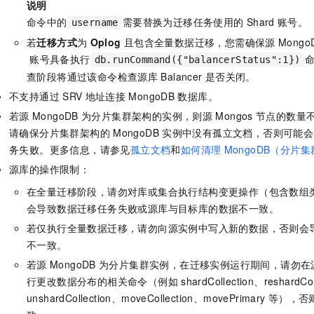
说明
命令中的
需要替换为迁移任务使用的
Shard
账号。
username
若
迁移方式
为
Oplog
且包含全量数据迁移，您需确保源
Mongo
账号具备执行
命
db.runCommand({"balancerStatus":1})
查阶段将通过该命令检查源库
Balancer
是否关闭。
不支持通过
SRV
地址连接
MongoDB
数据库。
若源
MongoDB
为分片集群架构的实例，则源
Mongos
节点的数量
请确保分片集群架构的
MongoDB
实例中没有孤立文档，否则可能会
务失败。更多信息，请参见
孤立文档
和
如何清理
MongoDB（分片
源库的操作限制：
在全量迁移阶段，请勿对库或集合执行结构变更操作（包含数组
会导致数据迁移任务失败或源库与目标库的数据不一致。
若仅执行全量数据迁移，请勿向源实例中写入新的数据，否则会
不一致。
若源
MongoDB
为分片集群实例，在迁移实例运行期间，请勿在
行更改数据分布的相关命令（例如
shardCollection、reshardCo
unshardCollection、moveCollection、movePrimary
等），否