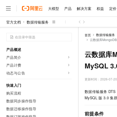
大模型
产品
解决方案
权益
定价
官方文档
数据传输服务
大模型
产品
解决方案
权益
定价
云市场
伙伴
服务
了解阿里云
精选产品
精选解决方案
普惠上云
产品定价
精选商城
成为销售伙伴
售前咨询
为什么选择阿里云
千问AI平台
数据传输服务
首页
了解云产品的定价详情
云数据库MongoDB版
大模型服务平台百炼
千问办公，解锁你的工作
普惠上云 官方力荐
分销伙伴
在线服务
网站建设
什么是云计算
大
大模型服务与应用平台
企业级Agent产品，直接
云服务器38元/年起，超
产品概述
咨询伙伴
多端小程序
技术领先
云数据库M
云上成本管理
售后服务
千问大模型
Agency Agents：拥
官方推荐返现计划
大模型
产品简介
大模型
精选产品
精选解决方案
Salesforce 国际版订阅
稳定可靠
管理和优化成本
多元化、高性能、安全可靠
推荐新用户得奖励，单订单
MySQL 3.
销售伙伴合作计划
产品计费
自助服务
友盟天域
安全合规
人工智能与机器学习
AI
文本生成
无影云电脑
HappyHorse 打造一
云工开物
动态与公告
无影生态合作计划
在线服务
观测云
分析师报告
随时随地安全接入的云上超
高校专属算力普惠，学生认
更新时间：
2026-07-20
计算
互联网应用开发
Qwen3.8-Max
HOT
Salesforce On Alibaba C
工单服务
快速入门
智能体时代全能旗舰模型
Tuya 物联网平台阿里云
研究报告与白皮书
云解析DNS
快速拥有专属 OpenClaw
Consulting Partner 合
大数据
容器
数据传输服务
DTS
购买流程
免费试用
短信专区
蓝凌 OA
Qwen3.7-Plus
MySQL
版
3.0
集
AI 大模型销售与服务生
数据同步操作指导
现代化应用
存储
天池大赛
能看、能想、能动手的多模
云原生大数据计算服务 Max
解决方案免费试用 新老
电子合同
数据迁移操作指导
面向分析的企业级SaaS模
最高领取价值200元试用
安全
网络与CDN
前提条件
AI 算法大赛
Qwen3-VL-Plus
畅捷通
数据订阅操作指导