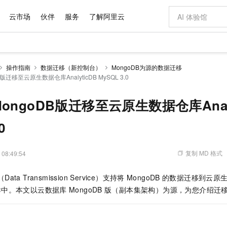
云市场
伙伴
服务
了解阿里云
AI 特惠
数据与 API
成为产品伙伴
企业增值服务
最佳实践
价格计算器
AI 场景体
基础软件
产品伙伴合
阿里云认证
市场活动
配置报价
大模型
操作指南
数据迁移（新控制台）
MongoDB为源的数据迁移
自助选配和估算价格
迁移至云原生数据仓库AnalyticDB MySQL 3.0
新方式
域名与网站
睿译宝，AI翻译排版一步到位
智启 AI 普惠权益
产品生态集成认证中心
企业支持计划
云上春晚
千问官方 MaaS 平台，为开发者和 Agent 而生，新用户赠送 1 亿 + tokens 额度
云服务器 EC
AI Coding
阿里云Maa
2026 阿里云
为企业打
数据集
Windows
大模型认证
模型
NEW
交付可用成果
值低价云产品抢先购
提供智能易用的域名与建站服务
上传文档即自动完成翻译和格式还原
至高享 1亿+免费 tokens，加速 Al 应用落地
安全可靠、弹
智能编程，一键
产品生态伙伴
专家技术服务
云上奥运之旅
弹性计算合作
阿里云中企出
手机三要素
宝塔 Linux
全部认证
ongoDB版迁移至云原生数据仓库Analy
价格优势
有专属领域专家
对象存储 OSS
GLM-5.2：长任务时代开源旗舰模型
阿里云 OPC 创新助力计划
云数据库 RD
即刻拥有 DeepS
AI 电商营销
产品生态伙伴工作台
企业增值服务台
云栖战略参考
云存储合作计
云栖大会
身份实名认证
CentOS
训练营
推动算力普惠，释放技术红利
的大模型服务
最高返9万
多领域专家智能体,一键组建 AI 虚拟交付团队
至高百万元 Token 补贴，加速一人公司成长
稳定、安全、高性价比、高性能的云存储服务
真正可用的 1M 上下文,一次完成代码全链路开发
轻松解锁专属 Dee
从图文生成到
0
云上的中国
数据库合作计
活动全景
短信
Docker
图片和
站式影视创作平台
人工智能平台 PAI
Hermes Agent，打造自进化智能体
Token Plan 模型订阅计划
Qoder
5 分钟轻松部署
AI 广告创作
企业成长
大模型
NEW
信息公告
看见新力量
云网络合作计
OCR 文字识别
JAVA
级电脑
证享300元代金券
可视化编排打通从文字构思到成片全链路闭环
一站式AI开发、训练和推理服务
自主进化，持久记忆，越用越聪明
Qwen3.8-Max 首发尝鲜，限时加量 10 倍，夜间低至2折
面向真实软件
图文、视频一
复制 MD 格式
 08:49:54
Kimi-K3
HappyHors
NEW
魔搭 Mode
loud
服务实践
官网公告
Kimi 最新旗舰模型，长程编程与推理利器
让文字生成流
金融模力时刻
Salesforce O
版
发票查验
全能环境
Qoder CN
Claude Code + GStack 打造工程团队
千问办公，限时限量积分加倍
云原生数据库 P
低代码高效构
AI 建站
NEW
作计划
（Data Transmission Service）支持将
MongoDB
的数据迁移到
云原
计划
创新中心
魔搭 ModelSc
健康状态
让AI从“聊天伙伴”进化为能干活的“数字员工”
覆盖公网/内网、递归/权威、移动APP等全场景解析服务
安装技能 GStack，拥有专属 AI 工程团队
你的AI工作搭子，覆盖日常办公高频场景
基于千问大模型等，支持代码智能生成、研发智能问答
0 代码专业建
客户案例
天气预报查询
操作系统
Deepseek-v4-pro
HappyHors
群中。本文以
云数据库
MongoDB
版
（副本集架构）为源，为您介绍迁
态合作计划
态智能体模型
旗舰 MoE 大模型，百万上下文与顶尖推理能力
图生视频，流
Compute
同享
容器服务 Kubernetes 版 ACK
万小智 AI 建站低至 15元/月
云防火墙
AI 短剧/漫剧
快递物流查询
WordPress
成为服务伙
高校合作
式云数据仓库
点，立即开启云上创新
提供一站式管理容器应用的 K8s 服务
送.CN域名，送备案服务码
云原生的云上
AI助力短剧
GLM-5.2
Wan2.7-T
Ubuntu