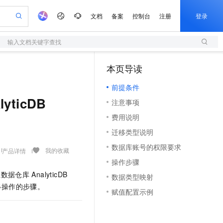
文档
备案
控制台
注册
登录
输入文档关键字查找
验
作计划
器
AI 活动
专业服务
服务伙伴合作计划
开发者社区
加入我们
服务平台百炼
阿里云 OPC 创新助力计划
本页导读
（1）
一站式生成采购清单，支持单品或批量购买
S
S产品伙伴计划（繁花）
峰会
造的大模型服务与应用开发平台
Qwen Audio：打造专属 AI 语音助手
轻量应用服务器
一句话生成原生可编辑精美 PPT 文稿
AI 生产力先锋
Al MaaS 服务伙伴赋能合作
域名
博文
Careers
NEW
至高可申请百万元
前提条件
性可伸缩的云计算服务
开启高性价比 AI 编程新体验
Qwen-Audio-3.0-Realtime 端到端实时语音角色扮演
输入一句话想法, 轻松生成专业的 PPT
先锋实践拓展 AI 生产力的边界
快速构建应用程序和网站，即刻迈出上云第一步
Token 补贴，五大权
计划
海大会
伙伴信用分合作计划
商标
问答
社会招聘
ticDB
注意事项
益加速 OPC 成功
S
eek-V4-Pro
数字证书管理服务（原SSL证书）
一键部署幻兽帕鲁游戏服务器
飞天发布时刻
HOT
划
备案
电子书
校园招聘
费用说明
pSeek-V4-Pro
视频创作，一键激活电商全链路生产力
全托管，含MySQL、PostgreSQL、SQL Server、MariaDB多引擎
实现全站HTTPS，呈现可信的WEB访问
一键购买专属联机服务器，轻松开启游戏
所见，即是所愿
更多支持
划
公司注册
镜像站
迁移类型说明
视频生成
语音识别与合成
专属 QwenPaw
短信服务
漫剧工坊：一站式动画创作平台
AI 实训营
HOT
合作伙伴培训与认证
数据库账号的权限要求
划
上云迁移
的智能体编程平台
站生成，高效打造优质广告素材
从聊天伙伴进化为能主动干活的本地数字员工
快速生产连贯的高质量长漫剧
从基础到进阶，Agent 创客手把手教你
国内短信简单易用，安全可靠，秒级触达，全球覆盖200+国家和地区。
我的收藏
产品详情
e-1.1-T2V
Qwen3-TTS-Flash
lScope
我要反馈
查询合作伙伴
操作步骤
畅细腻的高质量视频
离线语音合成大模型，多语言方言自适应，低延迟高稳定
n Alibaba Cloud ISV 合作
代维服务
olarDB
建企业门户网站
大数据开发治理平台 DataWorks
10 分钟搭建微信、支付宝小程序
生数据仓库
AnalyticDB
数据类型映射
创新加速
ope
登录合作伙伴管理后台
我要建议
站，无忧落地极速上线
以可视化方式快速构建移动和 PC 门户网站
100%兼容MySQL、PostgreSQL，兼容Oracle，支持集中和分布式
高效部署网站，快速应用到小程序
Data Agent 驱动的一站式 Data+AI 开发治理平台
e-1.1-I2V
Cosyvoice-V3-Flash
移操作的步骤。
赋值配置示例
安全
畅自然，细节丰富
高表现力语音合成大模型，语音克隆听感自然
我要投诉
上云场景组合购
伴
边界网络安全防护产品
漫剧创作，剧本、分镜、视频高效生成
覆盖90%+业务场景，专享组合折扣价
2V
VPN
Fun-ASR