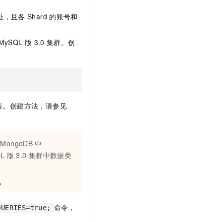
文戏情感细腻自然，动作戏激烈拳拳到肉，实现更强表演能力
支持中英文自由切换，具备更强的噪声鲁棒性
云聚AI 严选权益
SSL 证书
址，且各
Shard
的账号和
，一键激活高效办公新体验
精选AI产品，从模型到应用全链提效
堡垒机
AI 用量加速计划
应用
 MySQL
版
3.0
集群。创
防火墙
、识别商机，让客服更高效、服务更出色。
新老同享，达量后返
千问办公
主机安全
NEW
的智能体编程平台
一站式AI生产力平台
AI 应用及服务市场
伶鹊
表。创建方法，请参见
企业级人与Agent协作平台，接入和调度多个数字员工
智能客服平台，对话机器人、对话分析、智能外呼
AI 应用
大模型服务平台百炼 - 全妙
大模型
应用创作平台
多模态内容创作工具，已接入 DeepSeek
MongoDB
中
自然语言处理
QL
版
3.0
集群中数据类
数据标注
e。
机器学习
息提取
与 AI 智能体进行实时音视频通话
命令，
从文本、图片、视频中提取结构化的属性信息
构建支持视频理解的 AI 音视频实时通话应用
QUERIES=true;