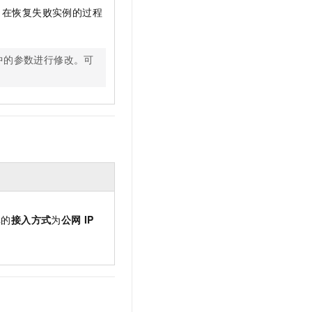
。在恢复失败实例的过程
中的参数进行修改。
可
库的
接入方式
为
公网
IP
。