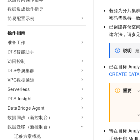
AI 产品 免费试用
网络
安全
云开发大赛
数据集成操作指导
Tableau 订阅
若源为分片集
1亿+ 大模型 tokens 和 
密码需保持一
简易配置示例
可观测
入门学习赛
中间件
AI空中课堂在线直播课
140+云产品 免费试用
大模型服务
已创建存储空
上云与迁云
产品新客免费试用，最长1
数据库
操作指南
建方法，请参
生态解决方案
千问AI平台-Token Plan
准备工作
企业出海
大模型ACA认证体验
大数据计算
说明
建
助力企业全员 AI 认知与能
DTS智能助手
行业生态解决方案
政企业务
媒体服务
千问AI平台-模型体验
访问控制
开发者生态解决方案
已在目标
Anal
在线体验全尺寸、多种模态
DTS专属集群
企业服务与云通信
CREATE DATA
AI 开发和 AI 应用解决
Happy 系列大模型
VPC数据通道
域名与网站
Serverless
重要
终端用户计算
DTS Insight
DataBridge Agent
Serverless
大模型解决方案
数据同步（新控制台）
开发工具
快速部署 Dify，高效搭建 
数据迁移（新控制台）
请在目标
Anal
迁移与运维管理
迁移方案概览
手动开启
Multi