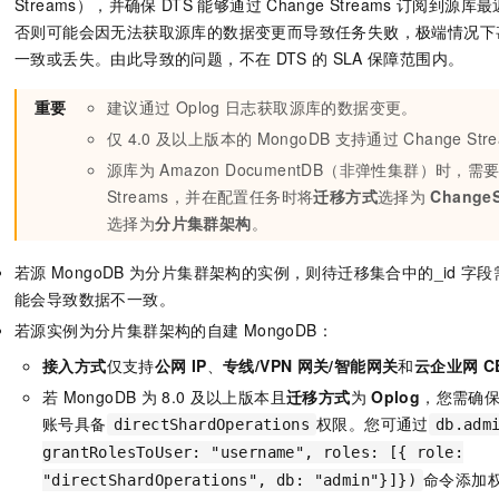
Streams），并确保
DTS
能够通过
Change Streams
订阅到源库最
否则可能会因无法获取源库的数据变更而导致任务失败，极端情况下
一致或丢失。由此导致的问题，不在
DTS
的
SLA
保障范围内。
重要
建议通过
Oplog
日志获取源库的数据变更。
仅
4.0
及以上版本的
MongoDB
支持通过
Change Str
源库为
Amazon DocumentDB（非弹性集群）时，
Streams，并在配置任务时将
迁移方式
选择为
ChangeS
选择为
分片集群架构
。
若源
MongoDB
为分片集群架构的实例，则待迁移集合中的_id
字段
能会导致数据不一致。
若源实例为分片集群架构的自建
MongoDB：
接入方式
仅支持
公网
IP
、
专线/VPN
网关/智能网关
和
云企业网
C
若
MongoDB
为
8.0
及以上版本且
迁移方式
为
Oplog
，您需确
账号具备
权限。您可通过
directShardOperations
db.adm
grantRolesToUser: "username", roles: [{ role:
命令添加
"directShardOperations", db: "admin"}]})