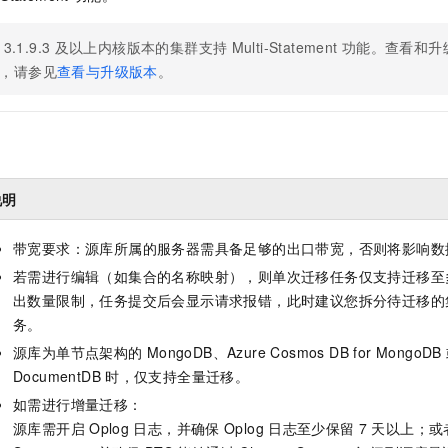
一个 AI 助手
即刻拥有 DeepSeek-R1 满血版
超强辅助，Bol
在企业官网、通讯软件中为客户提供 AI 客服
多种方案随心选，轻松解锁专属 DeepSeek
3.1.9.3
及以上内核版本的集群支持
Multi-Statement
功能。查看和升
，请参见
查看与升级版本
。
说明
带宽要求：源库所属的服务器需具备足够的出口带宽，否则将影响数
若需进行编辑（如集合的名称映射），则单次迁移任务仅支持迁移至
出数量限制，任务提交后会显示请求报错，此时建议您拆分待迁移的
务。
源库为单节点架构的
MongoDB、Azure Cosmos DB for MongoDB
DocumentDB
时，仅支持全量迁移。
如需进行增量迁移：
源库需开启
Oplog
日志，并确保
Oplog
日志至少保留
7
天以上；或者