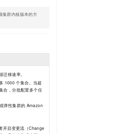
t.diy 一步搞定创意建站
构建大模型应用的安全防护体系
通过自然语言交互简化开发流程,全栈开发支持
通过阿里云安全产品对 AI 应用进行安全防护
级集群内核版本的方
据迁移速率。
多
1000
个集合。当超
集合，分批配置多个任
或弹性集群的
Amazon
开启变更流（Change