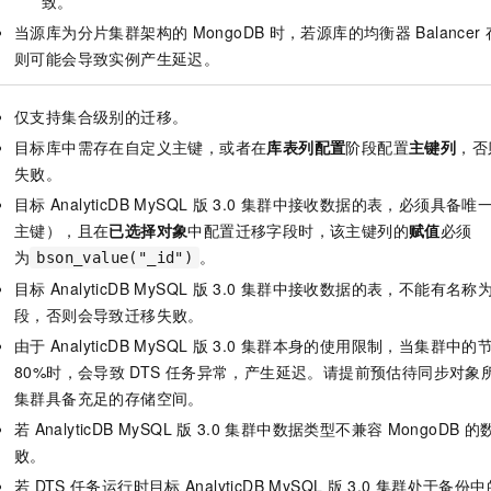
致。
当源库为分片集群架构的
MongoDB
时，若源库的均衡器
Balancer
则可能会导致实例产生延迟。
仅支持集合级别的迁移。
目标库中需存在自定义主键，或者在
库表列配置
阶段配置
主键列
，否
失败。
目标
AnalyticDB MySQL
版
3.0
集群中接收数据的表，必须具备唯
主键），且在
已选择对象
中配置迁移字段时，该主键列的
赋值
必须
为
。
bson_value("_id")
目标
AnalyticDB MySQL
版
3.0
集群中接收数据的表，不能有名称
段，否则会导致迁移失败。
由于
AnalyticDB MySQL
版
3.0
集群本身的使用限制，当集群中的
80%时，会导致
DTS
任务异常，产生延迟。请提前预估待同步对象
集群具备充足的存储空间。
若
AnalyticDB MySQL
版
3.0
集群中数据类型不兼容
MongoDB
的
败。
若
DTS
任务运行时目标
AnalyticDB MySQL
版
3.0
集群处于备份中