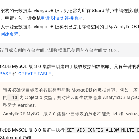
服务生态伙伴
视觉 Coding、空间感知、多模态思考等全面升级
1M上下文，专为长程任务能力而生
云工开物
企业应用
Night Plan 支持 Qwen 3.8-Max
AI 办公
NEW
Red Hat
群架构的
云数据库
MongoDB
版
，则还需为所有
Shard
节点申请连接地
30+ 款产品免费体验
夜间 5 折，Qwen/Meoo/TokenPlan 客户专享
AI智能应用
科研合作
致。申请方法，请参见
申请
Shard
连接地址
。
ERP
堂（旗舰版）
SUSE
智能客服
AI 应用构建
大模型原生
间大于源
云数据库
MongoDB
版
实例已占用存储空间的目标
AnalyticDB
CRM
2个月
自动承接线索
见
创建集群
。
建站小程序
Qoder
大模型服务平台百炼-应用模版
OA 办公系统
HOT
NEW
面向真实软件
个人版上线、团队版降价；千问3.8-Max首发发尝鲜
丰富多元化的应用模版和解决方案
议目标实例的存储空间比源数据库已使用的存储空间大
10%。
力提升
财税管理
模板建站
万有无界
大模型服务平台百炼-智能体
400电话
定制建站
yticDB MySQL
版
3.0
集群中创建用于接收数据的数据库、具有主键的
的模型效果
灵活可视化地构建企业级 Agent
BASE
和
CREATE TABLE
。
方案
广告营销
模板小程序
秒悟
人工智能平台 PAI
定制小程序
云端极速 AI 
新一代 AI 视频生成模型，深度适配广告营销等场景
AI Native 的算法工程平台，一站式完成建模、训练、推理服务部署
请务必确保目标表的数据类型与源
MongoDB
的数据兼容。例如，若
APP 开发
的
为
ObjectId
类型，则对应
云原生数据仓库
AnalyticDB MyS
_id
型需为
varchar
。
建站系统
AnalyticDB MySQL
版
3.0
集群中目标表的列名不能为
_id
和
_valu
AI 应用
10分钟微调：让0.6B模型媲美235B模型
多模态数据信
yticDB MySQL
版
3.0
集群中执行
依托云原生高可用架构,实现Dify私有化部署
用1%尺寸在特定领域达到大模型90%以上效果
SET ADB_CONFIG ALLOW_MULTI_
-Statement
功能。