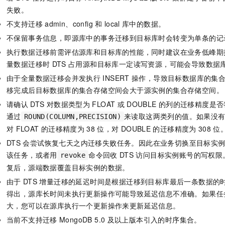
失败。
不支持迁移
admin、config
和
local
库中的数据。
不保留事务信息，即源库中的事务迁移到目标库时会转变为单条的记
执行数据迁移前需评估源库和目标库的性能，同时建议在业务低峰期
量数据迁移时
DTS
占用源和目标库一定读写资源，可能会导致数据
由于全量数据迁移会并发执行
INSERT
操作，导致目标数据库的集
移完成后目标数据库的集合存储空间会大于源实例的集合存储空间。
请确认
DTS
对数据类型为
FLOAT
或
DOUBLE
的列的迁移精度是否
通过
来读取这两类列的值。如果没有
ROUND(COLUMN,PRECISION)
对
FLOAT
的迁移精度为
38
位，对
DOUBLE
的迁移精度为
308
位
DTS
会尝试恢复七天之内迁移失败任务。因此在业务切换至目标实
该任务，或者用
命令回收
DTS
访问目标实例账号的写权限
revoke
复后，源端数据覆盖目标实例的数据。
由于
DTS
增量迁移的延迟时间是根据迁移到目标库最后一条数据的
得出，源库长时间未执行更新操作可能导致延迟信息不准确。如果任
大，您可以在源库执行一个更新操作来更新延迟信息。
当前不支持迁移
MongoDB 5.0
及以上版本引入的时序集合。