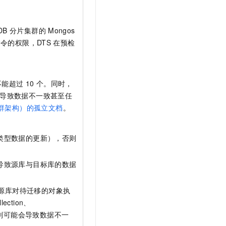
DB
分片集群的
Mongos
令的权限，DTS
在预检
不能超过
10
个。同时，
导致数据不一致甚至任
集群架构）的孤立文档
。
类型数据的更新），否则
导致源库与目标库的数据
源库对待迁移的对象执
llection、
则可能会导致数据不一