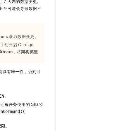
近
7
天内的数据变更。
甚至可能会导致数据不
eams
获取数据变更。
需要手动开启
Change
tream
，将
架构类型
需具有唯一性，否则可
EN
。
保迁移任务使用的
Shard
inCommand({
权限。