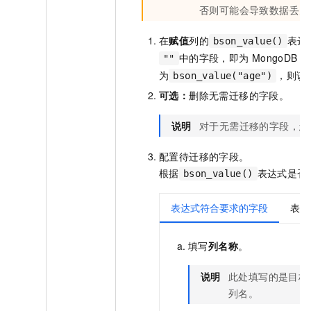
否则可能会导致数据丢失
在
赋值
列的
表达
bson_value()
中的字段，即为
MongoDB
中
""
为
，则该
bson_value("age")
可选：
删除无需迁移的字段。
说明
对于无需迁移的字段，您
配置待迁移的字段。
根据
表达式是否
bson_value()
表达式符合要求的字段
表达
填写
列名称
。
说明
此处填写的是目标
列名。