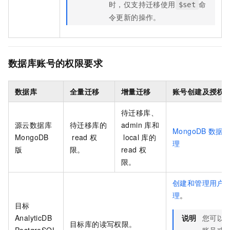
时，仅支持迁移使用
命
$set
令更新的操作。
数据库账号的权限要求
数据库
全量迁移
增量迁移
账号创建及授权
待迁移库、
源
云数据库
待迁移库的
admin
库和
MongoDB
数据
MongoDB
read
权
local
库的
理
版
限。
read
权
限。
创建和管理用户
理
。
目标
AnalyticDB
说明
您可以
目标库的读写权限。
PostgreSQL
账号或