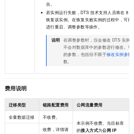
合。
若实例运行失败，DTS
技术支持人员将在
8
小
恢复该实例。在恢复失败实例的过程中，可能
进行重启、调整参数等操作。
说明
在调整参数时，仅会修改
DTS
实例
不会对数据库中的参数进行修改。
可
的参数，包括但不限于
修改实例参数
数。
费用说明
迁移类型
链路配置费用
公网流量费用
全量数据迁移
不收费。
本示例不收费。当目标库
收费，详情请
的
接入方式
为
公网
IP