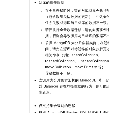
源库的操作限制：
在全量迁移阶段，请勿对库或集合执行结
（包含数组类型数据的更新），否则会导
任务失败或源库与目标库的数据不一致。
若仅执行全量数据迁移，请勿向源实例中
据，否则会导致源库与目标库的数据不一
若源
MongoDB
为分片集群实例，在迁移
间，请勿在源库对待迁移的对象执行更改
相关命令（例如
shardCollection、
reshardCollection、unshardCollection、
moveCollection、movePrimary
等），否
导致数据不一致。
当源库为分片集群架构的
MongoDB
时，若源
器
Balancer
存在均衡数据的行为，则可能会
生延迟。
仅支持集合级别的迁移。
目标
AnalyticDB PostgreSQL
版
实例中接收