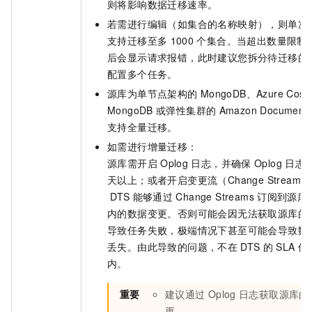
则将影响数据迁移速率。
若需进行编辑（如集合的名称映射），则单次
支持迁移至多
1000
个集合。当超出数量限制
后会显示请求报错，此时建议您拆分待迁移的
配置多个任务。
源库为单节点架构的
MongoDB、Azure Cosmo
MongoDB
或弹性集群的
Amazon Document
支持全量迁移。
如需进行增量迁移：
源库需开启
Oplog
日志，并确保
Oplog
日志
天以上；或者开启变更流（Change Stream
DTS
能够通过
Change Streams
订阅到源库
内的数据变更。否则可能会因无法获取源库的
导致任务失败，极端情况下甚至可能会导致数
丢失。由此导致的问题，不在
DTS
的
SLA
保
内。
重要
建议通过
Oplog
日志获取源库的
更。