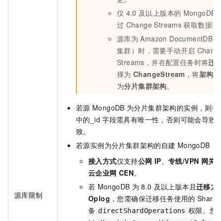
仅
4.0
及以上版本的
MongoDB
过
Change Streams
获取数据变
源库为
Amazon DocumentD
集群）时，需要手动开启
Chang
Streams，并在配置任务时将
迁
择为
ChangeStream
，将
架构类
为
分片集群架构
。
若源
MongoDB
为分片集群架构的实例，则待
中的_id
字段需具有唯一性，否则可能会导致
致。
若源实例为分片集群架构的自建
MongoDB：
接入方式
仅支持
公网
IP
、
专线/VPN
网关/
云企业网
CEN
。
若
MongoDB
为
8.0
及以上版本且
迁移方
源库限制
Oplog
，您需确保迁移任务使用的
Shard
备
权限。您
directShardOperations