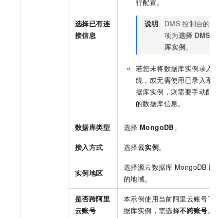
行配置。
选择已有连
说明
DMS
控制台的配
接信息
项为
选择
DMS
库实例
。
若您未将数据库实例录入
统，或无需使用已录入系
据库实例，则需要手动配
的数据库信息。
数据库类型
选择
MongoDB
。
接入方式
选择
云实例
。
选择源
云数据库
MongoDB
版
实例地区
的地域。
是否跨阿里
本示例使用当前阿里云账号下
云账号
据库实例，需选择
不跨账号
。