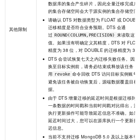
数据库的集合产生碎片，因此全量迁移完成后
的集合存储空间会大于源实例的集合存储空间
请确认
DTS
对数据类型为
FLOAT
或
DOUBL
迁移精度是否符合业务预期。DTS
会通
其他限制
过
来读取这两
ROUND(COLUMN,PRECISION)
值。如果没有明确定义其精度，DTS
对
FLOA
精度为
38
位，对
DOUBLE
的迁移精度为
30
DTS
会尝试恢复七天之内迁移失败任务。因此
换至目标实例前，请务必结束或释放该任务，
用
命令回收
DTS
访问目标实例账号
revoke
避免该任务被自动恢复后，源端数据覆盖目标
据。
由于
DTS
增量迁移的延迟时间是根据迁移到
一条数据的时间戳和当前时间戳对比得出，源
执行更新操作可能导致延迟信息不准确。如果
延迟时间过大，您可以在源库执行一个更新操
迟信息。
当前不支持迁移
MongoDB 5.0
及以上版本引