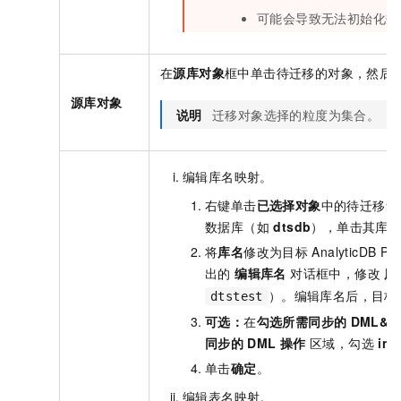
可能会导致无法初始化数
在
源库对象
框中单击待迁移的对象，然后
源库对象
说明
迁移对象选择的粒度为集合。
编辑库名映射。
右键单击
已选择对象
中的待迁移集
数据库（如
dtsdb
），单击其库
将
库名
修改为目标
AnalyticDB Po
出的
编辑库名
对话框中，修改
库
）。编辑库名后，目标
dtstest
可选：
在
勾选所需同步的
DML&D
同步的
DML
操作
区域，勾选
ins
单击
确定
。
编辑表名映射。