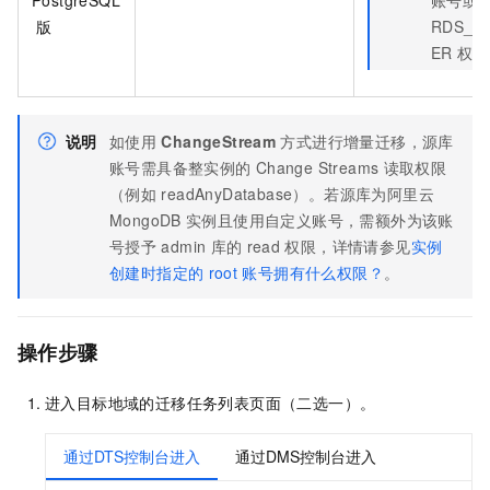
版
RDS_S
ER
权限
说明
如使用
ChangeStream
方式进行增量迁移，源库
账号需具备整实例的
Change Streams
读取权限
（例如
readAnyDatabase）。若源库为阿里云
MongoDB
实例且使用自定义账号，需额外为该账
号授予
admin
库的
read
权限，详情请参见
实例
创建时指定的
root
账号拥有什么权限？
。
操作步骤
进入目标地域的迁移任务列表页面（二选一）。
通过DTS控制台进入
通过DMS控制台进入