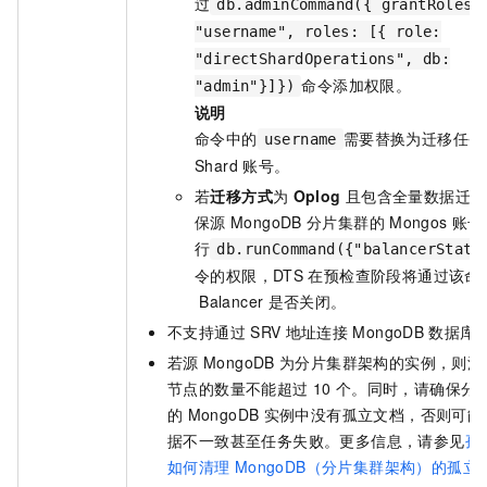
过
db.adminCommand({ grantRolesT
"username", roles: [{ role:
"directShardOperations", db:
命令添加权限。
"admin"}]})
说明
命令中的
需要替换为迁移任务
username
Shard
账号。
若
迁移方式
为
Oplog
且包含全量数据迁移
保源
MongoDB
分片集群的
Mongos
账号
行
db.runCommand({"balancerStatu
令的权限，DTS
在预检查阶段将通过该命
Balancer
是否关闭。
不支持通过
SRV
地址连接
MongoDB
数据库
若源
MongoDB
为分片集群架构的实例，则源
节点的数量不能超过
10
个。同时，请确保分
的
MongoDB
实例中没有孤立文档，否则可能
据不一致甚至任务失败。更多信息，请参见
孤
如何清理
MongoDB（分片集群架构）的孤立