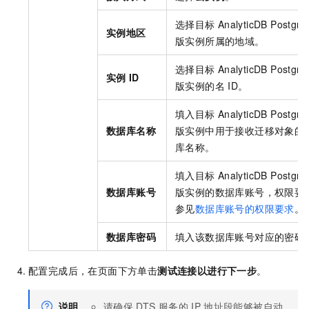
选择目标
AnalyticDB Postgr
实例地区
版
实例所属的地域。
选择目标
AnalyticDB Postgr
实例
ID
版
实例的名
ID。
填入目标
AnalyticDB Postgr
数据库名称
版
实例中用于接收迁移对象的
库名称。
填入目标
AnalyticDB Postgr
数据库账号
版
实例的数据库账号，权限要
参见
数据库账号的权限要求
。
数据库密码
填入该数据库账号对应的密码
配置完成后，在页面下方单击
测试连接以进行下一步
。
说明
请确保
DTS
服务的
IP
地址段能够被自动