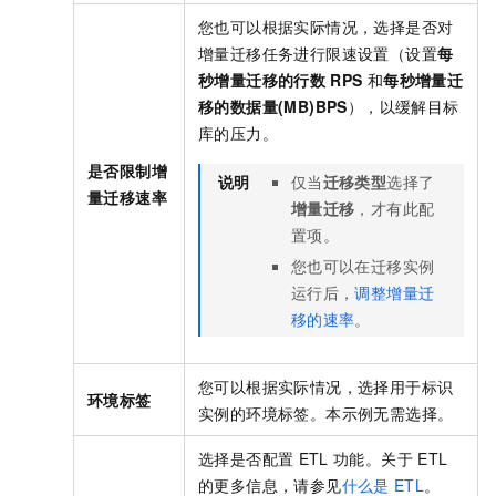
您也可以根据实际情况，选择是否对
增量迁移任务进行限速设置（设置
每
秒增量迁移的行数
RPS
和
每秒增量迁
移的数据量(MB)BPS
），以缓解目标
库的压力。
是否限制增
说明
仅当
迁移类型
选择了
量迁移速率
增量迁移
，才有此配
置项。
您也可以在迁移实例
运行后，
调整增量迁
移的速率
。
您可以根据实际情况，选择用于标识
环境标签
实例的环境标签。本示例无需选择。
选择是否配置
ETL
功能。关于
ETL
的更多信息，请参见
什么是
ETL
。