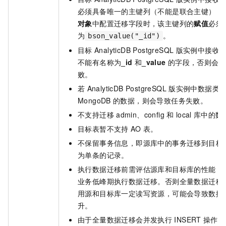
必须具备唯一的主键列（不能是联合主键），
对象
中配置迁移字段时，该主键列的
赋值
必须
为
。
bson_value("_id")
目标
AnalyticDB PostgreSQL
版
实例中接收
不能有名称为
_id
和
_value
的字段，否则会
败。
若
AnalyticDB PostgreSQL
版
实例中数据类
MongoDB
的数据，则会导致任务失败。
不支持迁移
admin、config
和
local
库中的数
目标表暂不支持
AO
表。
不保留事务信息，即源库中的事务迁移到目标
为单条的记录。
执行数据迁移前需评估源库和目标库的性能，
业务低峰期执行数据迁移。否则全量数据迁移
用源和目标库一定读写资源，可能会导致数据
升。
由于全量数据迁移会并发执行
INSERT
操作，