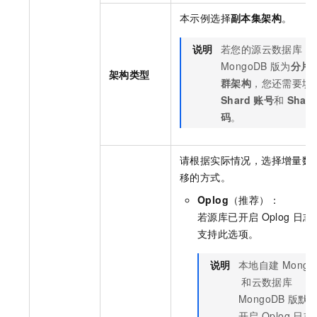
本示例选择
副本集架构
。
说明
若您的源
云数据库
MongoDB
版
为
分片
架构类型
群架构
，您还需要填
Shard
账号
和
Shard
码
。
请根据实际情况，选择增量数
移的方式。
Oplog
（推荐）：
若源库已开启
Oplog
日志
支持此选项。
说明
本地自建
Mongo
和
云数据库
MongoDB
版
默
开启
Oplog
日志