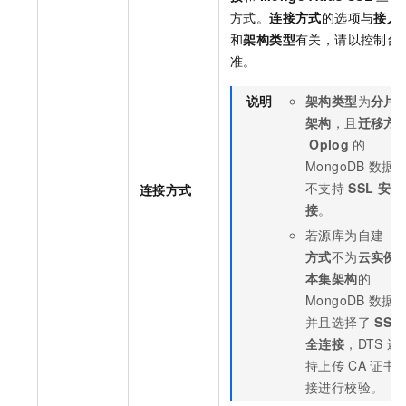
方式。
连接方式
的选项与
接入
和
架构类型
有关，请以控制台
准。
说明
架构类型
为
分片
架构
，且
迁移方
Oplog
的
MongoDB
数据
不支持
SSL
安全
连接方式
接
。
若源库为自建（
方式
不为
云实例
本集架构
的
MongoDB
数据
并且选择了
SSL
全连接
，DTS
还
持上传
CA
证书
接进行校验。