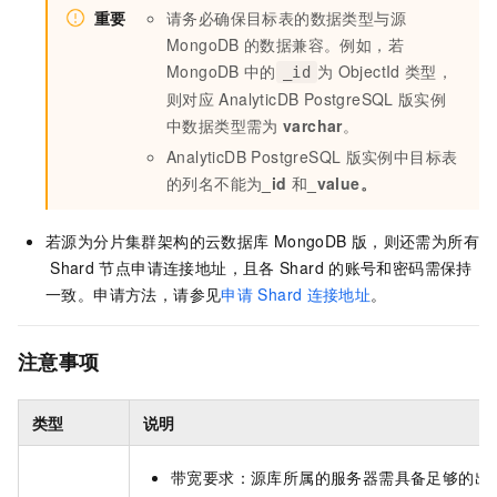
重要
请务必确保目标表的数据类型与源
MongoDB
的数据兼容。例如，若
MongoDB
中的
为
ObjectId
类型，
_id
则对应
AnalyticDB PostgreSQL
版
实例
中数据类型需为
varchar
。
AnalyticDB PostgreSQL
版
实例中目标表
的列名不能为
_id
和
_value。
若源为分片集群架构的
云数据库
MongoDB
版
，则还需为所有
Shard
节点申请连接地址，且各
Shard
的账号和密码需保持
一致。申请方法，请参见
申请
Shard
连接地址
。
注意事项
类型
说明
带宽要求：源库所属的服务器需具备足够的出