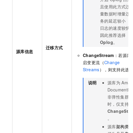
且使用此方式迁
量数据时增量迁
务的延迟较小（
日志的速度较快
因此推荐选择
Oplog
。
迁移方式
源库信息
ChangeStream
：若源库
启变更流（
Change
Streams
），则支持此选
说明
源库为
Amaz
DocumentD
非弹性集群
时，仅支持
ChangeStr
。
源库
架构类