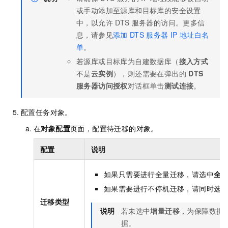
或手动添加至源库和目标库的安全设置
中，以允许
DTS
服务器的访问。更多信
息，请参见
添加
DTS
服务器
IP
地址白名
单
。
若源库或目标库为自建数据库（
接入方式
不是
云实例
），则还需要在弹出的
DTS
服务器访问授权
对话框单击
测试连接
。
配置任务对象。
在
对象配置
页面，配置待迁移的对象。
配置
说明
如果只需要进行全量迁移，请选中
全
如果需要进行不停机迁移，请同时选
迁移类型
说明
若未选中
增量迁移
，为保障数据
据。