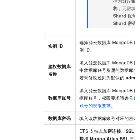
择为
分片集
构
，无需填
Shard
账号
Shard
密码
选择源
云数据库
MongoDB
版
实例
ID
例
ID。
填入源
云数据库
MongoDB
版
鉴权数据库
中数据库账号所属的数据库名
名称
若未修改过则为默认的
admin
填入源
云数据库
MongoDB
版
数据库账号
据库账号，权限要求请参见
数
账号的权限要求
。
数据库密码
填入该数据库账号对应的密码
DTS
支持
非加密连接
、
SSL
接
和
Mongo Atlas SSL
三种