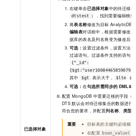
右键单击
已选择对象
中的待迁移的
），找到需要编辑映射
dtstest
将
表名称
修改为目标
AnalyticDB 
编辑表
对话框中，根据需要修改
表
据库的表名及列名将变为修改后的
可选：
设置过滤条件，设置方法请
过滤语句。过滤条件支持的语句与
{"_id":
{$gt:"user100844658590795*
其中
表示大于，
表
$gt
$lte
可选：
在
勾选所需同步的
DML&D
配置
MongoDB
中需要迁移的字段（Fi
DTS
默认会对待迁移集合的数据进行
符合您的要求，并配置
列名称
、
类型
重要
目标表的主键列必须赋值
已选择对象
在配置
bson_value()