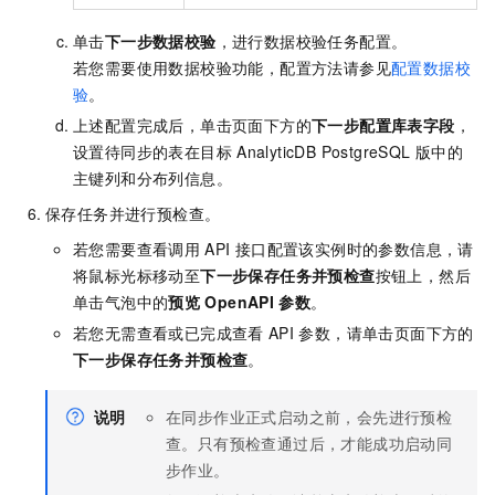
单击
下一步数据校验
，进行数据校验任务配置。
若您需要使用数据校验功能，配置方法请参见
配置数据校
验
。
上述配置完成后，单击页面下方的
下一步配置库表字段
，
设置待同步的表在目标
AnalyticDB PostgreSQL
版
中的
主键列和分布列信息。
保存任务并进行预检查。
若您需要查看调用
API
接口配置该实例时的参数信息，请
将鼠标光标移动至
下一步保存任务并预检查
按钮上，然后
单击气泡中的
预览
OpenAPI
参数
。
若您无需查看或已完成查看
API
参数，请单击页面下方的
下一步保存任务并预检查
。
说明
在同步作业正式启动之前，会先进行预检
查。只有预检查通过后，才能成功启动同
步作业。