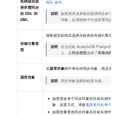
实例级别选
SQL
操作
。
择所需同步
的
DDL
和
说明
如需按库或表级别选择同步的
SQ
DML
对象，在弹跳框中勾选所需同步
请根据实际情况选择目标表的存储引擎类
存储引擎类
说明
仅当目标
AnalyticDB PostgreS
型
上，且
同步类型
选择了
库表结构
在
源库对象
框中单击待同步对象，然后单
源库对象
说明
同步对象选择的粒度为表。
如需更改单个同步对象在目标实例中
象，设置方式，请参见
库表列名单个
如需批量更改同步对象在目标实例中