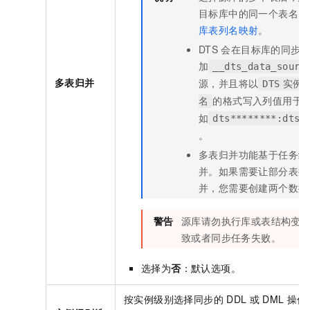
目标库中的同一个表名。
库表列名映射
。
DTS
会在目标库的同步
加
__dts_data_sourc
多表归并
源，并且将以
DTS
实例
的格式写入列值用于
名
如
dts********:dtst
。
多表归并功能基于任务级
并。如果需要让部分表执
并，您需要创建两个数据
警告
源库请勿执行库或表结构变
致或者同步任务失败。
选择为
否
：默认选项。
按实例级别选择同步的
DDL
或
DML
操作