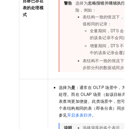
目标已存在
警告
选择为
忽略报错并继续执行
表的处理模
险，例如：
式
表结构一致的情况下，如
值相同的记录：
全量期间，DTS
会保
的该条记录不会同步
增量期间，DTS
不会
中的该条记录会覆盖
表结构不一致的情况下，
步部分列的数据或同步失
选择为
是
：通常在
OLTP
场景中，为
处理。而在
OLAP
场景（如该目标库
表查询更加便捷。此类场景中，您可
个表结构相同的表（即各分表）同步至
参见
开启多表归并
。
说明
选择源库的多个表后，您