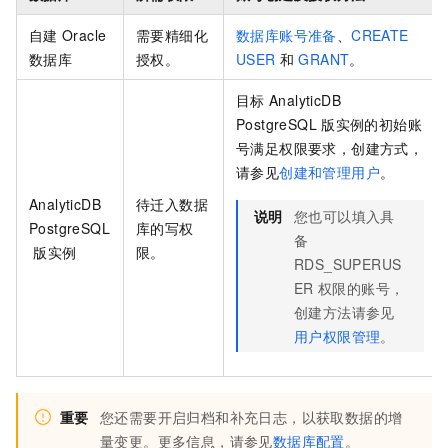
自建
Oracle
需要精细化
数据库账号准备
、
CREATE
数据库
授权。
USER
和
GRANT
。
目标
AnalyticDB
PostgreSQL
版
实例的初始账
号满足权限要求，创建方式，
请参见
创建和管理用户
。
AnalyticDB
待迁入数据
说明
您也可以填入具
PostgreSQL
库的写权
备
版
实例
限。
RDS_SUPERUS
ER
权限的账号，
创建方法请参见
用户权限管理
。
重要
您还需要开启归档和补充日志，以获取数据的增
量变更。更多信息，请参见
数据库配置
。