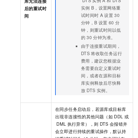
DTS
实例
A
和
DTS
库无法连接
实例
B，设置网络重
后的重试时
试时间时
A
设置
30
间
分钟，B
设置
60
分
钟，则重试时间以低
的
30
分钟为准。
由于连接重试期间，
DTS
将收取任务运行
费用，建议您根据业
务需要自定义重试时
间，或者在源和目标
库实例释放后尽快释
放
DTS
实例。
在同步任务启动后，若源库或目标库
出现非连接性的其他问题（如
DDL
或
DML
执行异常），则
DTS
会报错并
会立即进行持续的重试操作，默认持