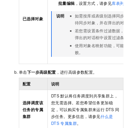
批量编辑
，设置方式，请参见
库表列
说明
如需按库或表级别选择同步
已选择对象
待同步对象，并在弹出的对
若您需设置条件过滤数据，
弹出的对话框中设置过滤条
使用对象名映射功能，可能
败。
单击
下一步高级配置
，进行高级参数配置。
配置
说明
DTS
默认将任务调度到共享集群上，
选择调度该
您无需选择。若您希望任务更加稳
任务的专属
定，可以购买专属集群来运行
DTS
同
集群
步任务。更多信息，请参见
什么是
DTS
专属集群
。