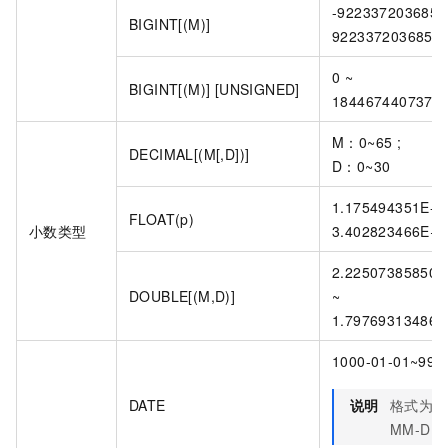
-9223372036854
BIGINT[(M)]
9223372036854
0 ~
BIGINT[(M)] [UNSIGNED]
1844674407370
M：0~65 ;
DECIMAL[(M[,D])]
D：0~30
1.175494351E-3
FLOAT(p)
小数类型
3.402823466E+3
2.225073858507
DOUBLE[(M,D)]
~
1.797693134862
1000-01-01~999
DATE
说明
格式为
Y
MM-DD