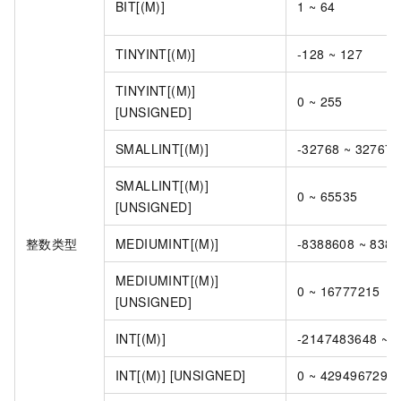
BIT[(M)]
1 ~ 64
TINYINT[(M)]
-128 ~ 127
TINYINT[(M)]
0 ~ 255
[UNSIGNED]
SMALLINT[(M)]
-32768 ~ 32767
SMALLINT[(M)]
0 ~ 65535
[UNSIGNED]
整数类型
MEDIUMINT[(M)]
-8388608 ~ 838
MEDIUMINT[(M)]
0 ~ 16777215
[UNSIGNED]
INT[(M)]
-2147483648 ~ 
INT[(M)] [UNSIGNED]
0 ~ 4294967295