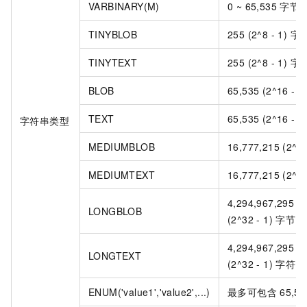
VARBINARY(M)
0 ~ 65,535 字节
TINYBLOB
255 (2^8 - 1) 字
TINYTEXT
255 (2^8 - 1) 字
BLOB
65,535 (2^16 - 
TEXT
65,535 (2^16 - 
字符串类型
MEDIUMBLOB
16,777,215 (2^2
MEDIUMTEXT
16,777,215 (2^2
4,294,967,295 o
LONGBLOB
(2^32 - 1) 字节
4,294,967,295 o
LONGTEXT
(2^32 - 1) 字符
ENUM('value1','value2',...)
最多可包含
65,53