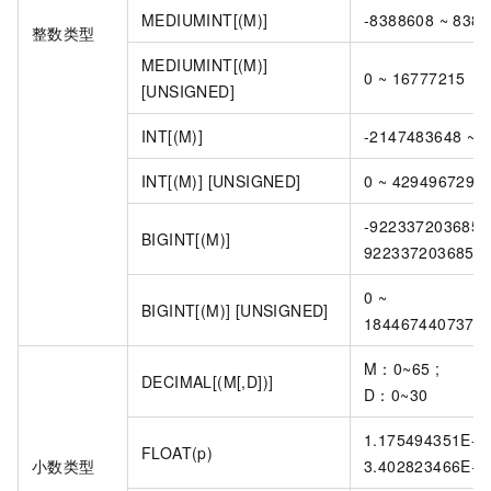
MEDIUMINT[(M)]
-8388608 ~ 838
整数类型
MEDIUMINT[(M)]
0 ~ 16777215
[UNSIGNED]
INT[(M)]
-2147483648 ~ 
INT[(M)] [UNSIGNED]
0 ~ 4294967295
-9223372036854
BIGINT[(M)]
9223372036854
0 ~
BIGINT[(M)] [UNSIGNED]
1844674407370
M：0~65 ;
DECIMAL[(M[,D])]
D：0~30
1.175494351E-3
FLOAT(p)
小数类型
3.402823466E+3