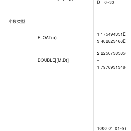
D：0~30
小数类型
1.175494351E-3
FLOAT(p)
3.402823466E+3
2.225073858507
DOUBLE[(M,D)]
~
1.797693134862
1000-01-01~999