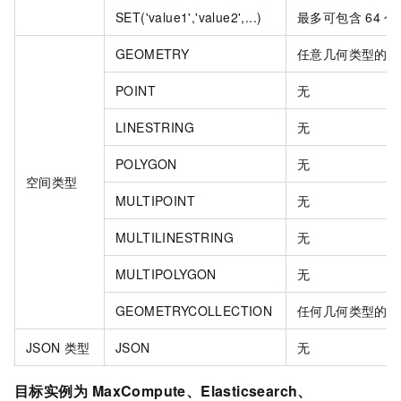
SET('value1','value2',...)
最多可包含
64
个
GEOMETRY
任意几何类型的值
POINT
无
LINESTRING
无
POLYGON
无
空间类型
MULTIPOINT
无
MULTILINESTRING
无
MULTIPOLYGON
无
GEOMETRYCOLLECTION
任何几何类型的值
JSON
类型
JSON
无
目标实例为
MaxCompute、Elasticsearch、