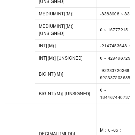
[UNSIGNED]
MEDIUMINT[(M)]
-8388608 ~ 838
MEDIUMINT[(M)]
0 ~ 16777215
[UNSIGNED]
INT[(M)]
-2147483648 ~ 
INT[(M)] [UNSIGNED]
0 ~ 4294967295
-9223372036854
BIGINT[(M)]
9223372036854
0 ~
BIGINT[(M)] [UNSIGNED]
1844674407370
M：0~65 ;
DECIMAL[(M[,D])]