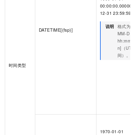
00:00:00.000000
12-31 23:59:59.
说明
格式为
Y
DATETIME[(fsp)]
MM-DD
hh:mm:ss
n]（UTC
间）。
时间类型
1970-01-01