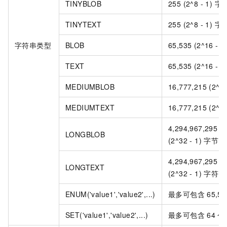
TINYBLOB
255 (2^8 - 1) 字
TINYTEXT
255 (2^8 - 1) 字
字符串类型
BLOB
65,535 (2^16 - 
TEXT
65,535 (2^16 - 
MEDIUMBLOB
16,777,215 (2^2
MEDIUMTEXT
16,777,215 (2^2
4,294,967,295 o
LONGBLOB
(2^32 - 1) 字节
4,294,967,295 o
LONGTEXT
(2^32 - 1) 字符
ENUM('value1','value2',...)
最多可包含
65,53
SET('value1','value2',...)
最多可包含
64
个