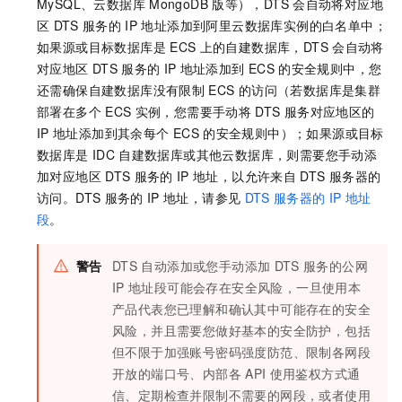
MySQL
、
云数据库
MongoDB
版
等），DTS
会自动将对应地
区
DTS
服务的
IP
地址添加到阿里云数据库实例的白名单中；
如果源或目标数据库是
ECS
上的自建数据库，DTS
会自动将
对应地区
DTS
服务的
IP
地址添加到
ECS
的安全规则中，您
还需确保自建数据库没有限制
ECS
的访问（若数据库是集群
部署在多个
ECS
实例，您需要手动将
DTS
服务对应地区的
IP
地址添加到其余每个
ECS
的安全规则中）；如果源或目标
数据库是
IDC
自建数据库或其他云数据库，则需要您手动添
加对应地区
DTS
服务的
IP
地址，以允许来自
DTS
服务器的
访问。DTS
服务的
IP
地址，请参见
DTS
服务器的
IP
地址
段
。
警告
DTS
自动添加或您手动添加
DTS
服务的公网
IP
地址段可能会存在安全风险，一旦使用本
产品代表您已理解和确认其中可能存在的安全
风险，并且需要您做好基本的安全防护，包括
但不限于加强账号密码强度防范、限制各网段
开放的端口号、内部各
API
使用鉴权方式通
信、定期检查并限制不需要的网段，或者使用