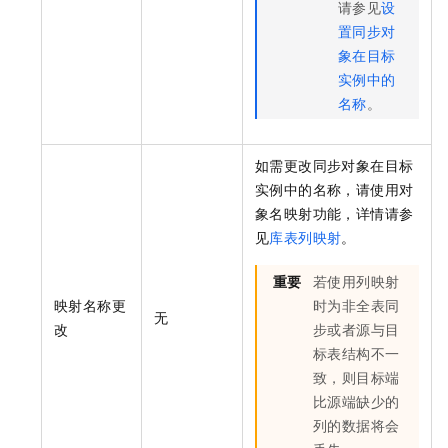
请参见
设
置同步对
象在目标
实例中的
名称
。
如需更改同步对象在目标
实例中的名称，请使用对
象名映射功能，详情请参
见
库表列映射
。
重要
若使用列映射
映射名称更
时为非全表同
无
改
步或者源与目
标表结构不一
致，则目标端
比源端缺少的
列的数据将会