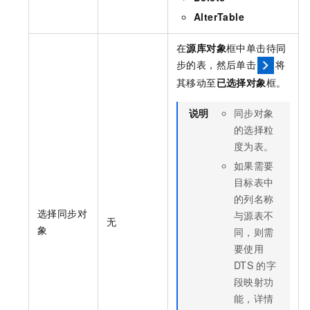
AlterTable
在
源库对象
框中单击待同
步的表，然后单击
将
其移动至
已选择对象
框。
说明
同步对象
的选择粒
度为表。
如果需要
目标表中
的列名称
选择同步对
与源表不
无
象
同，则需
要使用
DTS
的字
段映射功
能，详情