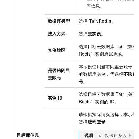
库信息。
数据库类型
选择
Tair/Redis
。
接入方式
选择
云实例
。
选择目标
云数据库
Tair（兼容
实例地区
Redis）
实例所属地域。
本示例使用当前阿里云账号下
是否跨阿里
的数据库实例，需选择
不跨账
云账号
号
。
选择目标
云数据库
Tair（兼容
实例
ID
Redis）
实例的
ID。
请根据实际情况选择，本示例
选择
密码登录
。
目标库信息
说明
仅
6.0
及以上