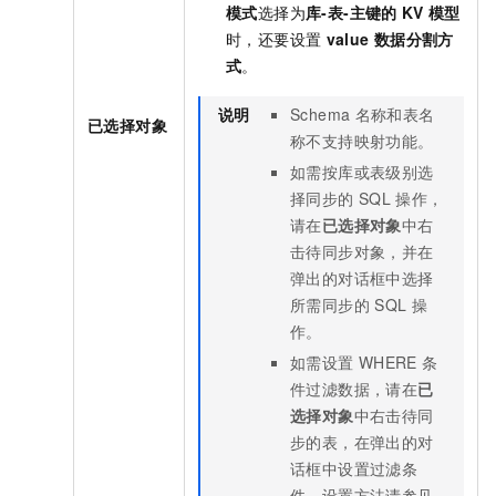
模式
选择为
库-表-主键的
KV
模型
时，还要设置
value
数据分割方
式
。
说明
Schema
名称和表名
已选择对象
称不支持映射功能。
如需按库或表级别选
择同步的
SQL
操作，
请在
已选择对象
中右
击待同步对象，并在
弹出的对话框中选择
所需同步的
SQL
操
作。
如需设置
WHERE
条
件过滤数据，请在
已
选择对象
中右击待同
步的表，在弹出的对
话框中设置过滤条
件。设置方法请参见