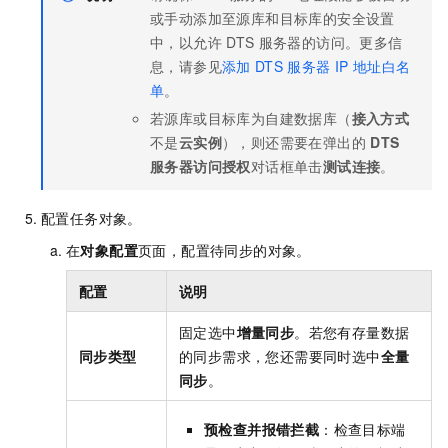
或手动添加至源库和目标库的安全设置
中，以允许
DTS
服务器的访问。更多信
息，请参见
添加
DTS
服务器
IP
地址白名
单
。
若源库或目标库为自建数据库（
接入方式
不是
云实例
），则还需要在弹出的
DTS
服务器访问授权
对话框单击
测试连接
。
配置任务对象。
在
对象配置
页面，配置待同步的对象。
配置
说明
固定选中
增量同步
。若您有存量数据
同步类型
的同步需求，您还需要同时选中
全量
同步
。
预检查并报错拦截
：检查目标端