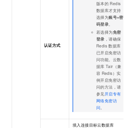
版本的
Redis
数据库才支持
选择为
账号+密
码登录
。
若选择为
免密
登录
，请确保
认证方式
Redis
数据库
已开启免密访
问功能。
云数
据库
Tair（兼
容
Redis）
实
例开启免密访
问的方法，请
参见
开启专有
网络免密访
问
。
填入连接目标
云数据库