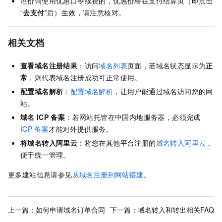
溢价词使用优惠口令续费的，优惠价格在支付结算页（即点击
“
去支付
”后）生效，请注意核对。
相关文档
查看域名注册结果
：访问
域名列表
页面，若域名状态显示为
正
常
，则代表域名注册成功可正常使用。
配置域名解析
：
配置域名解析
，让用户能通过域名访问您的网
站。
域名
ICP
备案
：若网站托管在中国内地服务器，必须完成
ICP
备案
才能对外提供服务。
将域名转入阿里云
：将您在其他平台注册的
域名转入阿里云
，
便于统一管理。
更多建站信息请参见
从域名注册到网站搭建
。
上一篇：
如何申请域名订单合同
下一篇：
域名转入和转出相关FAQ