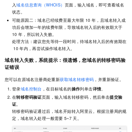
入
域名信息查询（WHOIS）
页面，输入域名，即可查看域名
状态。
可能原因二：域名已经续费至最大年限
10
年，且域名转入成
功后会增加一年的续费年限，导致域名转入后的有效期大于
10
年，所以转入失败。
处理方法：建议您先等待一段时间，待域名转入后的有效期在
10
年内，再尝试操作域名转入。
域名转入失败，系统提示：很遗憾，您域名的转移密码验
证错误
您可以在原域名注册商处重新
获取域名转移密码
，并重新验证。
登录
域名控制台
，在目标域名的
操作
列单击
详情
。
在
转移密码验证
页面，输入域名转移密码，然后单击
提交验
证
。
转移密码验证通过后，域名开始转入阿里云。根据注册局的规
定，域名转入处理一般需要
5~7
天。