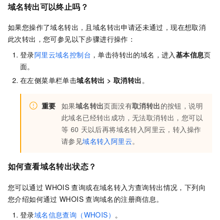
域名转出可以终止吗？
如果您操作了域名转出，且域名转出申请还未通过，现在想取消
此次转出，您可参见以下步骤进行操作：
登录
阿里云域名控制台
，单击待转出的域名，进入
基本信息
页
面。
在左侧菜单栏单击
域名转出
>
取消转出
。
重要
如果
域名转出
页面没有
取消转出
的按钮，说明
此域名已经转出成功，无法取消转出，您可以
等
60
天以后再将域名转入阿里云，转入操作
请参见
域名转入阿里云
。
如何查看域名转出状态？
您可以通过
WHOIS
查询或在域名转入方查询转出情况，下列向
您介绍如何通过
WHOIS
查询域名的注册商信息。
登录
域名信息查询（WHOIS）
。