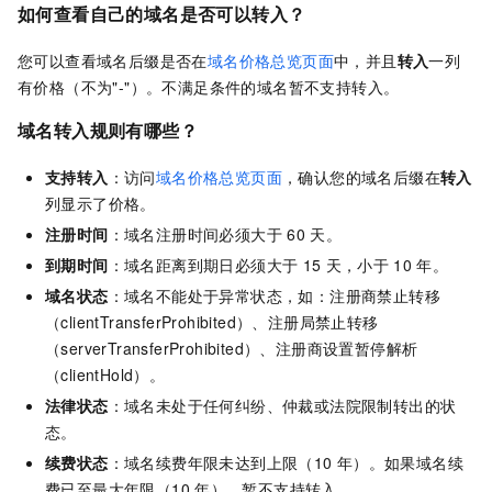
如何查看自己的域名是否可以转入？
您可以查看域名后缀是否在
域名价格总览页面
中，并且
转入
一列
有价格（不为"-"）。不满足条件的域名暂不支持转入。
域名转入规则有哪些？
支持转入
：访问
域名价格总览页面
，确认您的域名后缀在
转入
列显示了价格。
注册时间
：域名注册时间必须大于
60
天。
到期时间
：域名距离到期日必须大于
15
天，小于
10
年。
域名状态
：域名不能处于异常状态，如：注册商禁止转移
（clientTransferProhibited）、注册局禁止转移
（serverTransferProhibited）、注册商设置暂停解析
（clientHold）。
法律状态
：域名未处于任何纠纷、仲裁或法院限制转出的状
态。
续费状态
：域名续费年限未达到上限（10
年）。如果域名续
费已至最大年限（10
年），暂不支持转入。