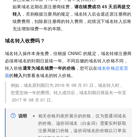
如果域名近期在原注册商续费，
请在续费成功
45
天后再提交
转入
，否则根据注册局的规定，域名转入后会退还原注册商的
续费费用，扣除新注册商的转入费用，此情况下域名转入后将
无法增加续费一年的年限。
域名转入收费吗？
域名转入操作本身免费，但根据
CNNIC
的规定，域名转移注册商
必须将域名的到期日延续一年。不同后缀的域名转入价格不同，
转入价格
通常为域名续费一年的价格
，您可以在
域名价格总览页
面
的
转入
列查看各域名的转入价格。
例如，域名原到期日为
2016
年
08
月
01
日，域名转入时，
您需交纳一年的费用。转入成功后，域名到期日将延长一年至
2017
年
08
月
01
日。
说明
相关价格列表所展示的价格，仅为普通词域名
的价格。溢价词域名（白金词）需要实时获取
注册局接口价格，溢价词域名的价格以订单实