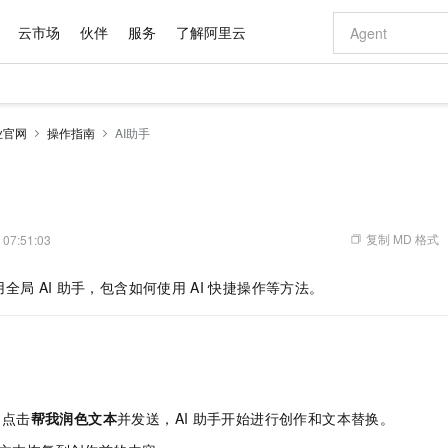
云市场
伙伴
服务
了解阿里云
AI 特惠
数据与 API
成为产品伙伴
企业增值服务
最佳实践
价格计算器
AI 场景体
基础软件
产品伙伴合
阿里云认证
市场活动
配置报价
大模型
业官网
操作指南
AI助手
自助选配和估算价格
新方式
域名与网站
睿译宝，AI翻译排版一步到位
智启 AI 普惠权益
产品生态集成认证中心
企业支持计划
云上春晚
千问官方 MaaS 平台，为开发者和 Agent 而生，新用户赠送 1 亿 + tokens 额度
云服务器 EC
Qwen Aud
AI Coding
阿里云Maa
2026 阿里云
为企业打
数据集
Windows
大模型认证
模型
NEW
NEW
交付可用成果
值低价云产品抢先购
提供智能易用的域名与建站服务
上传文档即自动完成翻译和格式还原
至高享 1亿+免费 tokens，加速 Al 应用落地
安全可靠、弹
智能编程，一键
产品生态伙伴
专家技术服务
云上奥运之旅
弹性计算合作
阿里云中企出
手机三要素
宝塔 Linux
全部认证
价格优势
有专属领域专家
对象存储 OSS
GLM-5.2：长任务时代开源旗舰模型
阿里云 OPC 创新助力计划
云数据库 RD
即刻拥有 DeepS
AI 电商营销
产品生态伙伴工作台
企业增值服务台
云栖战略参考
云存储合作计
云栖大会
身份实名认证
CentOS
训练营
推动算力普惠，释放技术红利
的大模型服务
最高返9万
多领域专家智能体,一键组建 AI 虚拟交付团队
至高百万元 Token 补贴，加速一人公司成长
稳定、安全、高性价比、高性能的云存储服务
真正可用的 1M 上下文,一次完成代码全链路开发
轻松解锁专属 Dee
从图文生成到
复制 MD 格式
 07:51:03
云上的中国
数据库合作计
活动全景
短信
Docker
图片和
站式影视创作平台
人工智能平台 PAI
Hermes Agent，打造自进化智能体
Token Plan 模型订阅计划
Qoder
5 分钟轻松部署
AI 广告创作
企业成长
大模型
NEW
信息公告
用全局
AI
助手，包含如何使用
AI
快捷操作等方法。
看见新力量
云网络合作计
OCR 文字识别
JAVA
级电脑
证享300元代金券
可视化编排打通从文字构思到成片全链路闭环
一站式AI开发、训练和推理服务
自主进化，持久记忆，越用越聪明
Qwen3.8-Max 首发尝鲜，限时加量 10 倍，夜间低至2折
面向真实软件
图文、视频一
Kimi-K3
HappyHors
NEW
魔搭 Mode
loud
服务实践
官网公告
Kimi 最新旗舰模型，长程编程与推理利器
让文字生成流
金融模力时刻
Salesforce O
版
发票查验
全能环境
Qoder CN
Claude Code + GStack 打造工程团队
千问办公，限时限量积分加倍
云原生数据库 P
低代码高效构
AI 建站
NEW
作计划
计划
创新中心
魔搭 ModelSc
健康状态
让AI从“聊天伙伴”进化为能干活的“数字员工”
覆盖公网/内网、递归/权威、移动APP等全场景解析服务
安装技能 GStack，拥有专属 AI 工程团队
你的AI工作搭子，覆盖日常办公高频场景
基于千问大模型等，支持代码智能生成、研发智能问答
0 代码专业建
客户案例
天气预报查询
操作系统
Deepseek-v4-pro
HappyHors
态合作计划
态智能体模型
旗舰 MoE 大模型，百万上下文与顶尖推理能力
图生视频，流
Compute
同享
容器服务 Kubernetes 版 ACK
万小智 AI 建站低至 15元/月
云防火墙
AI 短剧/漫剧
快递物流查询
WordPress
成为服务伙
高校合作
，点击
帮我润色文本
并发送，AI
助手开始进行创作和文本替换。
式云数据仓库
点，立即开启云上创新
提供一站式管理容器应用的 K8s 服务
送.CN域名，送备案服务码
云原生的云上
AI助力短剧
GLM-5.2
Wan2.7-T
Ubuntu