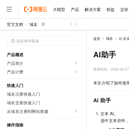
大模型
产品
解决方案
权益
定价
官方文档
域名
大模型
产品
解决方案
权益
定价
云市场
伙伴
服务
了解阿里云
精选产品
精选解决方案
普惠上云
产品定价
精选商城
成为销售伙伴
售前咨询
为什么选择阿里云
千问AI平台
域名
云·企
首页
了解云产品的定价详情
大模型服务平台百炼
千问办公，解锁你的工作
普惠上云 官方力荐
分销伙伴
在线服务
网站建设
什么是云计算
大
大模型服务与应用平台
企业级Agent产品，直接
云服务器38元/年起，超
AI助手
产品概述
咨询伙伴
多端小程序
技术领先
云上成本管理
售后服务
千问大模型
Agency Agents：拥
官方推荐返现计划
大模型
产品简介
大模型
精选产品
精选解决方案
Salesforce 国际版订阅
稳定可靠
管理和优化成本
多元化、高性能、安全可靠
推荐新用户得奖励，单订单
更新时间：
2026-06-07
销售伙伴合作计划
产品计费
自助服务
友盟天域
安全合规
人工智能与机器学习
AI
文本生成
无影云电脑
HappyHorse 打造一
云工开物
本文介绍了如何使
无影生态合作计划
在线服务
快速入门
观测云
分析师报告
随时随地安全接入的云上超
高校专属算力普惠，学生认
计算
互联网应用开发
Qwen3.8-Max
HOT
Salesforce On Alibaba C
工单服务
域名注册快速入门
智能体时代全能旗舰模型
Tuya 物联网平台阿里云
研究报告与白皮书
云解析DNS
快速拥有专属 OpenClaw
Consulting Partner 合
AI
助手
大数据
容器
域名交易快速入门
免费试用
短信专区
蓝凌 OA
Qwen3.7-Plus
AI 大模型销售与服务生
从域名注册到网站搭建
现代化应用
存储
天池大赛
文本
AI。
能看、能想、能动手的多模
云原生大数据计算服务 Max
解决方案免费试用 新老
电子合同
选中文本控件
面向分析的企业级SaaS模
最高领取价值200元试用
安全
网络与CDN
操作指南
AI 算法大赛
Qwen3-VL-Plus
畅捷通