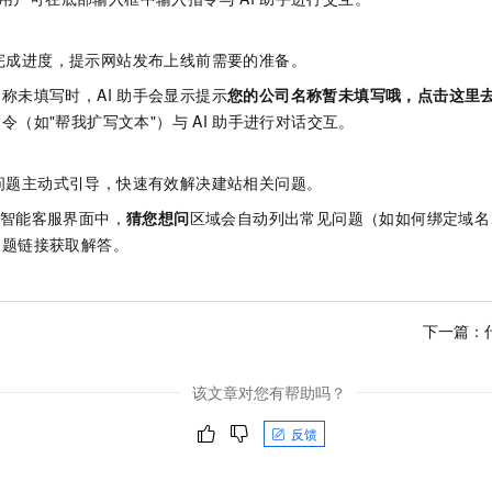
一个 AI 助手
即刻拥有 DeepSeek-R1 满血版
超强辅助，Bol
在企业官网、通讯软件中为客户提供 AI 客服
多种方案随心选，轻松解锁专属 DeepSeek
完成进度，提示网站发布上线前需要的准备。
称未填写时，AI
助手会显示提示
您的公司名称暂未填写哦，点击这里
令（如"帮我扩写文本"）与
AI
助手进行对话交互。
问题主动式引导，快速有效解决建站相关问题。
智能客服界面中，
猜您想问
区域会自动列出常见问题（如如何绑定域名
问题链接获取解答。
下一篇：
该文章对您有帮助吗？
反馈