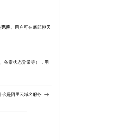
t.diy 一步搞定创意建站
构建大模型应用的安全防护体系
通过自然语言交互简化开发流程,全栈开发支持
通过阿里云安全产品对 AI 应用进行安全防护
去完善
。用户可在底部聊天
、备案状态异常等），用
什么是阿里云域名服务