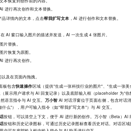
文本恢复到创作前的内容。
服务生态伙伴
视觉 Coding、空间感知、多模态思考等全面升级
1M上下文，专为长程任务能力而生
云工开物
企业应用
Night Plan 支持 Qwen 3.8-Max
AI 办公
NEW
AI
进行再次创作和文本替换。
Red Hat
30+ 款产品免费体验
夜间 5 折，Qwen/Meoo/TokenPlan 客户专享
AI智能应用
科研合作
ERP
产品详情内的文本，点击
帮我扩写文本
，AI
进行创作和文本替换。
堂（旗舰版）
SUSE
智能客服
AI 应用构建
大模型原生
CRM
2个月
自动承接线索
，在
AI
窗口输入图片的描述并发送，AI
一次生成
4
张图片。
建站小程序
Qoder
大模型服务平台百炼-应用模版
OA 办公系统
HOT
NEW
图片替换。
面向真实软件
个人版上线、团队版降价；千问3.8-Max首发发尝鲜
丰富多元化的应用模版和解决方案
力提升
财税管理
模板建站
图片恢复为原图。
万有无界
大模型服务平台百炼-智能体
400电话
定制建站
AI
进行再次创作。
的模型效果
灵活可视化地构建企业级 Agent
方案
广告营销
模板小程序
秒悟
人工智能平台 PAI
起以及在页面内拖拽。
定制小程序
云端极速 AI 
新一代 AI 视频生成模型，深度适配广告营销等场景
AI Native 的算法工程平台，一站式完成建模、训练、推理服务部署
面板包含
快速操作
区域（提供"生成一张科技行业的图片"、"生成一张美
APP 开发
域（展示用户请求与
AI
回复记录）以及底部输入框（placeholder 为
自然语言指令与
AI
交互。
万小智
AI
对话浮窗位于页面右侧，包含对话
建站系统
做什么"），用户可输入指令（如"帮我扩写文本"）与
AI
交互。
AI 应用
10分钟微调：让0.6B模型媲美235B模型
多模态数据信
话
按钮，可以清空上下文，便于
AI
进行新的创作。万小智（Beta）AI
依托云原生高可用架构,实现Dify私有化部署
用1%尺寸在特定领域达到大模型90%以上效果
话
按钮和历史记录图标，可通过历史记录图标查看历史对话。对话区域
用户可在底部输入框中输入指令与
AI
助手进行交互。