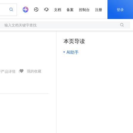
文档
备案
控制台
注册
登录
输入文档关键字查找
验
作计划
器
AI 活动
专业服务
服务伙伴合作计划
开发者社区
加入我们
服务平台百炼
阿里云 OPC 创新助力计划
本页导读
（1）
一站式生成采购清单，支持单品或批量购买
S
io：打造专属 AI 语音助手
S产品伙伴计划（繁花）
峰会
造的大模型服务与应用开发平台
轻量应用服务器
一句话生成原生可编辑精美 PPT 文稿
AI 生产力先锋
Al MaaS 服务伙伴赋能合作
域名
博文
Careers
至高可申请百万元
AI助手
性可伸缩的云计算服务
开启高性价比 AI 编程新体验
Qwen-Audio-3.0-Realtime 端到端实时语音角色扮演
输入一句话想法, 轻松生成专业的 PPT
先锋实践拓展 AI 生产力的边界
快速构建应用程序和网站，即刻迈出上云第一步
Token 补贴，五大权
计划
海大会
伙伴信用分合作计划
商标
问答
社会招聘
益加速 OPC 成功
S
eek-V4-Pro
数字证书管理服务（原SSL证书）
一键部署幻兽帕鲁游戏服务器
飞天发布时刻
HOT
划
备案
电子书
校园招聘
pSeek-V4-Pro
视频创作，一键激活电商全链路生产力
全托管，含MySQL、PostgreSQL、SQL Server、MariaDB多引擎
实现全站HTTPS，呈现可信的WEB访问
一键购买专属联机服务器，轻松开启游戏
所见，即是所愿
我的收藏
产品详情
更多支持
划
公司注册
镜像站
视频生成
语音识别与合成
专属 QwenPaw
短信服务
漫剧工坊：一站式动画创作平台
AI 实训营
HOT
合作伙伴培训与认证
划
上云迁移
的智能体编程平台
站生成，高效打造优质广告素材
从聊天伙伴进化为能主动干活的本地数字员工
快速生产连贯的高质量长漫剧
从基础到进阶，Agent 创客手把手教你
国内短信简单易用，安全可靠，秒级触达，全球覆盖200+国家和地区。
e-1.1-T2V
Qwen3-TTS-Flash
lScope
我要反馈
查询合作伙伴
畅细腻的高质量视频
离线语音合成大模型，多语言方言自适应，低延迟高稳定
n Alibaba Cloud ISV 合作
代维服务
olarDB
建企业门户网站
大数据开发治理平台 DataWorks
10 分钟搭建微信、支付宝小程序
创新加速
ope
登录合作伙伴管理后台
我要建议
站，无忧落地极速上线
以可视化方式快速构建移动和 PC 门户网站
100%兼容MySQL、PostgreSQL，兼容Oracle，支持集中和分布式
高效部署网站，快速应用到小程序
Data Agent 驱动的一站式 Data+AI 开发治理平台
e-1.1-I2V
Cosyvoice-V3-Flash
安全
畅自然，细节丰富
高表现力语音合成大模型，语音克隆听感自然
我要投诉
上云场景组合购
伴
边界网络安全防护产品
漫剧创作，剧本、分镜、视频高效生成
覆盖90%+业务场景，专享组合折扣价
2V
VPN
Fun-ASR