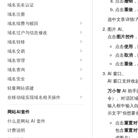
点击
撤销
，
域名实名认证
AI 产品 免费试用
网络
安全
云开发大赛
点击
重做
，
Tableau 订阅
1亿+ 大模型 tokens 和 
域名注册
可观测
入门学习赛
选中文章详情/
中间件
AI空中课堂在线直播课
域名续费与赎回
140+云产品 免费试用
大模型服务
图片
AI。
上云与迁云
产品新客免费试用，最长1
数据库
域名过户与信息修改
点击
图片控件
生态解决方案
千问AI平台-Token Plan
域名转移
企业出海
大模型ACA认证体验
大数据计算
点击
使用
，
助力企业全员 AI 认知与能
域名交易
行业生态解决方案
点击
取消
，
政企业务
媒体服务
千问AI平台-模型体验
域名管理
开发者生态解决方案
点击
重做
，
在线体验全尺寸、多种模态
域名查询
企业服务与云通信
AI 开发和 AI 应用解决
AI
窗口。
Happy 系列大模型
域名安全
AI
窗口支持收
域名与网站
轻量网站搭建
万小智
AI
助手
终端用户计算
在移动端实现域名相关操作
令）、对话区
输入框中输入
Serverless
大模型解决方案
网站AI套件
示文字"你想要
开发工具
什么是网站 AI 套件
快速部署 Dify，高效搭建 
点击
重置对
计费说明
包含
重置对
迁移与运维管理
成图片），