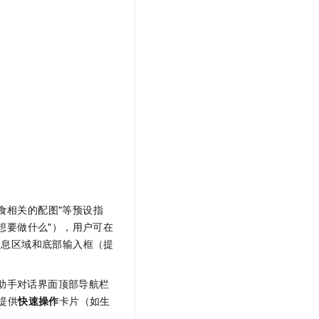
文戏情感细腻自然，动作戏激烈拳拳到肉，实现更强表演能力
支持中英文自由切换，具备更强的噪声鲁棒性
云聚AI 严选权益
SSL 证书
，一键激活高效办公新体验
精选AI产品，从模型到应用全链提效
堡垒机
AI 用量加速计划
应用
防火墙
、识别商机，让客服更高效、服务更出色。
新老同享，达量后返
千问办公
主机安全
NEW
的智能体编程平台
一站式AI生产力平台
AI 应用及服务市场
伶鹊
企业级人与Agent协作平台，接入和调度多个数字员工
智能客服平台，对话机器人、对话分析、智能外呼
AI 应用
大模型服务平台百炼 - 全妙
大模型
应用创作平台
多模态内容创作工具，已接入 DeepSeek
食相关的配图"等预设指
自然语言处理
"你想要做什么"），用户可在
数据标注
消息区域和底部输入框（提
机器学习
息提取
与 AI 智能体进行实时音视频通话
助手对话界面顶部导航栏
从文本、图片、视频中提取结构化的属性信息
构建支持视频理解的 AI 音视频实时通话应用
提供
快速操作
卡片（如生