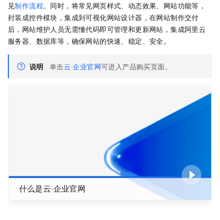
见
制作流程
。同时，将常见网页样式、动态效果、网站功能等，
封装成控件模块，集成到可视化网站设计器，在网站制作交付
后，网站维护人员无需懂代码即可管理和更新网站，集成阿里云
服务器、数据库等，确保网站的快速、稳定、安全。
说明
单击
云·企业官网
可进入产品购买页面。
什么是云·企业官网