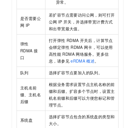
异常。
若扩容节点需要访问公网，则可打开
是否需要公
公网
IP
开关，并选择带宽计费方式
网
IP
和出带宽最大值。
打开弹性
RDMA
开关后，计算节点
弹性
会绑定弹性
RDMA
网卡，可以使用
RDMA
接
高性能
RDMA
网络服务。更多信
口
息，请参见
eRDMA
概述
。
队列
选择扩容节点要加入的队列。
根据业务需求设置节点主机名称的前
主机名前
缀和后缀。扩容多个节点时，设置主
缀、主机名
机名前缀和后缀可以方便您标记和管
后缀
理节点。
选择扩容节点包含的系统盘的类型和
系统盘
大小。