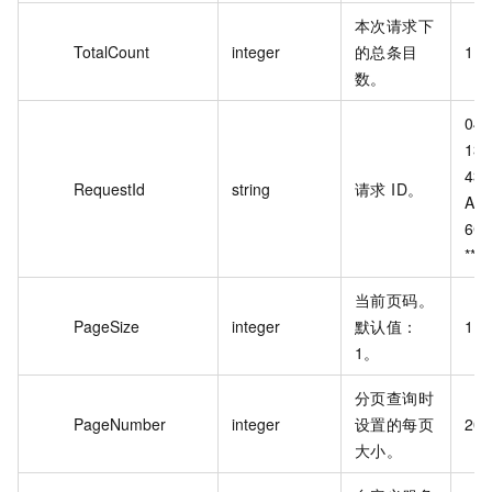
本次请求下
TotalCount
integer
的总条目
1
数。
04F
133
436
RequestId
string
请求 ID。
A1D
6C0
***
当前页码。
PageSize
integer
默认值：
1
1。
分页查询时
PageNumber
integer
设置的每页
20
大小。