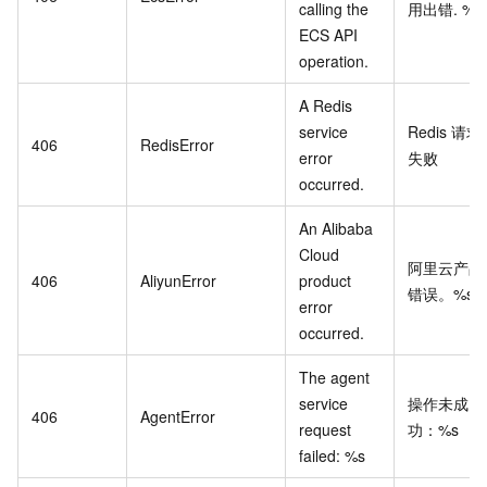
calling the
用出错. %s
ECS API
operation.
A Redis
service
Redis
请求
406
RedisError
error
失败
occurred.
An Alibaba
Cloud
阿里云产品
406
AliyunError
product
错误。%s
error
occurred.
The agent
service
操作未成
406
AgentError
request
功：%s
failed: %s