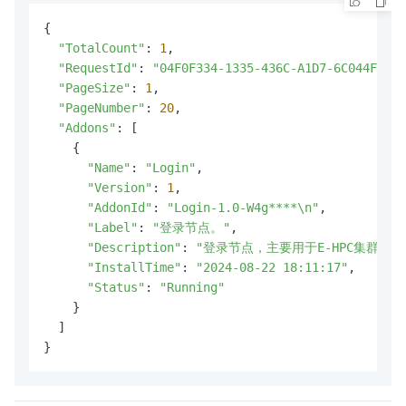
{

"TotalCount"
: 
1
,

"RequestId"
: 
"04F0F334-1335-436C-A1D7-6C044FE7**
"PageSize"
: 
1
,

"PageNumber"
: 
20
,

"Addons"
: [

    {

"Name"
: 
"Login"
,

"Version"
: 
1
,

"AddonId"
: 
"Login-1.0-W4g****\n"
,

"Label"
: 
"登录节点。"
,

"Description"
: 
"登录节点，主要用于E-HPC集群环
"InstallTime"
: 
"2024-08-22 18:11:17"
,

"Status"
: 
"Running"
    }

  ]

}