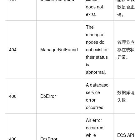
does not
数是否正
exist.
确。
The
manager
nodes do
管理节点不
404
ManagerNotFound
not exist or
存在或状态
their status
异常。
is
abnormal.
A database
service
数据库请求
406
DbError
error
失败
occurred.
An error
occurred
while
ECS API
调
406
EcsError