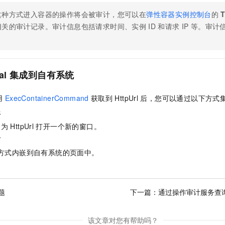
一个 AI 助手
即刻拥有 DeepSeek-R1 满血版
超强辅助，Bol
这种方式进入容器的操作将会被审计，您可以在
弹性容器实例控制台
的
在企业官网、通讯软件中为客户提供 AI 客服
多种方案随心选，轻松解锁专属 DeepSeek
相关的审计记录。审计信息包括请求时间、实例
ID
和请求
IP
等。审计
al
集成到自有系统
用
ExecContainerCommand
获取到
HttpUrl
后，您可以通过以下方式
开
用为
HttpUrl
打开一个新的窗口。
面
方式内嵌到自有系统的页面中。
题
下一篇：
通过操作审计服务查
该文章对您有帮助吗？