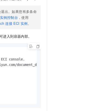
文戏情感细腻自然，动作戏激烈拳拳到肉，实现更强表演能力
支持中英文自由切换，具备更强的噪声鲁棒性
云聚AI 严选权益
SSL 证书
，一键激活高效办公新体验
精选AI产品，从模型到应用全链提效
会退出。如果您有多条命
堡垒机
器实例控制台
，使用
AI 用量加速计划
应用
防火墙
nch
连接
ECI
实例
。
、识别商机，让客服更高效、服务更出色。
新老同享，达量后返
千问办公
主机安全
NEW
l，即可进入到容器内部。
的智能体编程平台
一站式AI生产力平台
AI 应用及服务市场
伶鹊
企业级人与Agent协作平台，接入和调度多个数字员工
智能客服平台，对话机器人、对话分析、智能外呼
AI 应用
ECI console.

大模型服务平台百炼 - 全妙
yun.com/document_detail/202846.html

大模型
应用创作平台
多模态内容创作工具，已接入 DeepSeek
自然语言处理
数据标注
机器学习
息提取
与 AI 智能体进行实时音视频通话
从文本、图片、视频中提取结构化的属性信息
构建支持视频理解的 AI 音视频实时通话应用