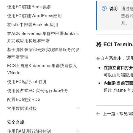
10 分钟在聊天系统中增加
专有云
使用ECI搭建Redis集群
说明
通过
使用ECI搭建WordPress应用
查看
月。
在Istio中部署Bookinfo应用
在ACK Serverless集群中部署Jenkins
并完成应用构建和部署
将
ECI Termin
基于弹性伸缩和云效实现容器服务的发
布部署管理
在自有系统中，调
ECS上自建Kubernetes集群快速接入
在独立窗口打
VNode
可以由前端应
使用ECI运行Job任务
内嵌到当前页
通过
iframe
的
使用抢占式ECI实例运行Job任务
配置ECI连接RDS
常用数据源对接
上一篇：
常见问
安全合规
使用RAM进行访问控制