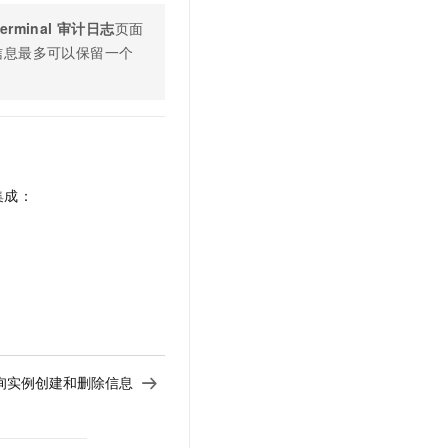
t.diy 一步搞定创意建站
构建大模型应用的安全防护体系
Terminal 审计日志
页面
通过自然语言交互简化开发流程,全栈开发支持
通过阿里云安全产品对 AI 应用进行安全防护
信息最多可以保留一个
集成：
询实例创建和删除信息