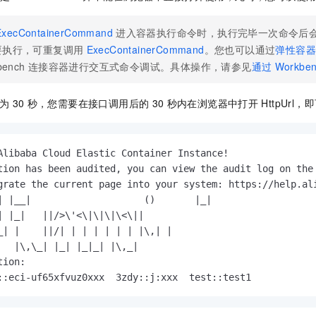
服务生态伙伴
视觉 Coding、空间感知、多模态思考等全面升级
1M上下文，专为长程任务能力而生
云工开物
企业应用
Night Plan 支持 Qwen 3.8-Max
AI 办公
NEW
Red Hat
30+ 款产品免费体验
夜间 5 折，Qwen/Meoo/TokenPlan 客户专享
AI智能应用
科研合作
ExecContainerCommand
进入容器执行命令时，执行完毕一次命令后
ERP
堂（旗舰版）
SUSE
要执行，可重复调用
ExecContainerCommand
。您也可以通过
弹性容
智能客服
AI 应用构建
大模型原生
CRM
bench
连接容器进行交互式命令调试。具体操作，请参见
通过
Workbe
2个月
自动承接线索
建站小程序
Qoder
大模型服务平台百炼-应用模版
OA 办公系统
HOT
NEW
为
30
秒，您需要在接口调用后的
30
秒内在浏览器中打开
HttpUr
面向真实软件
个人版上线、团队版降价；千问3.8-Max首发发尝鲜
丰富多元化的应用模版和解决方案
力提升
财税管理
模板建站
万有无界
大模型服务平台百炼-智能体
400电话
定制建站
的模型效果
灵活可视化地构建企业级 Agent
Alibaba Cloud Elastic Container Instance!

方案
广告营销
模板小程序
tion has been audited, you can view the audit log on the 
秒悟
人工智能平台 PAI
grate the current page into your system: https://help.ali
定制小程序
云端极速 AI 
新一代 AI 视频生成模型，深度适配广告营销等场景
AI Native 的算法工程平台，一站式完成建模、训练、推理服务部署
| |__|                    ()       |_|

| |_|   ||/>\'<\|\|\|\<\||

APP 开发
_| |    ||/| | | | | | | |\,| |

建站系统
   |\,\_| |_| |_|_| |\,_|

ion:

::eci-uf65xfvuz0xxx  3zdy::j:xxx  test::test1
AI 应用
10分钟微调：让0.6B模型媲美235B模型
多模态数据信
依托云原生高可用架构,实现Dify私有化部署
用1%尺寸在特定领域达到大模型90%以上效果