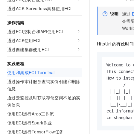
AI 产品 免费试用
网络
安全
云开发大赛
通过ACK Serverless集群使用ECI
Tableau 订阅
1亿+ 大模型 tokens 和 
说明
通过
可观测
入门学习赛
中间件
AI空中课堂在线直播课
令需
操作指南
140+云产品 免费试用
大模型服务
Work
上云与迁云
产品新客免费试用，最长1
数据库
通过ECI控制台和API使用ECI
生态解决方案
千问AI平台-Token Plan
通过ACK使用ECI
企业出海
大模型ACA认证体验
大数据计算
HttpUrl
的有效时间
助力企业全员 AI 认知与能
通过自建集群使用ECI
行业生态解决方案
政企业务
媒体服务
千问AI平台-模型体验
开发者生态解决方案
实践教程
在线体验全尺寸、多种模态
Welcome to 
企业服务与云通信
AI 开发和 AI 应用解决
This connec
使用和集成ECI Terminal
Happy 系列大模型
How to inte
域名与网站
通过操作审计服务查询实例创建和删除
  ___  /_  
信息
终端用户计算
 | |_| |_| 
通过云监控及时获取存储空间不足的实
 | _|| |__|
Serverless
例信息
 |__|\__|_|
大模型解决方案
eci informat
使用ECI运行Argo工作流
开发工具
cn-shanghai
快速部署 Dify，高效搭建 
使用ECI运行Spark作业
迁移与运维管理
使用ECI运行TensorFlow任务