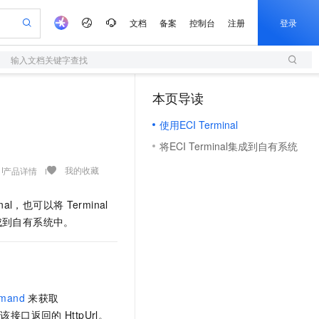
文档
备案
控制台
注册
登录
输入文档关键字查找
验
作计划
器
AI 活动
专业服务
服务伙伴合作计划
开发者社区
加入我们
服务平台百炼
阿里云 OPC 创新助力计划
本页导读
（1）
一站式生成采购清单，支持单品或批量购买
S
io：打造专属 AI 语音助手
S产品伙伴计划（繁花）
峰会
造的大模型服务与应用开发平台
轻量应用服务器
一句话生成原生可编辑精美 PPT 文稿
AI 生产力先锋
Al MaaS 服务伙伴赋能合作
域名
博文
Careers
至高可申请百万元
使用ECI Terminal
性可伸缩的云计算服务
开启高性价比 AI 编程新体验
Qwen-Audio-3.0-Realtime 端到端实时语音角色扮演
输入一句话想法, 轻松生成专业的 PPT
先锋实践拓展 AI 生产力的边界
快速构建应用程序和网站，即刻迈出上云第一步
Token 补贴，五大权
计划
海大会
伙伴信用分合作计划
商标
问答
社会招聘
将ECI Terminal集成到自有系统
益加速 OPC 成功
S
eek-V4-Pro
数字证书管理服务（原SSL证书）
一键部署幻兽帕鲁游戏服务器
飞天发布时刻
HOT
划
备案
电子书
校园招聘
pSeek-V4-Pro
视频创作，一键激活电商全链路生产力
全托管，含MySQL、PostgreSQL、SQL Server、MariaDB多引擎
实现全站HTTPS，呈现可信的WEB访问
一键购买专属联机服务器，轻松开启游戏
所见，即是所愿
我的收藏
产品详情
更多支持
划
公司注册
镜像站
视频生成
语音识别与合成
专属 QwenPaw
短信服务
漫剧工坊：一站式动画创作平台
AI 实训营
HOT
inal，也可以将
Terminal
合作伙伴培训与认证
划
上云迁移
的智能体编程平台
站生成，高效打造优质广告素材
从聊天伙伴进化为能主动干活的本地数字员工
快速生产连贯的高质量长漫剧
从基础到进阶，Agent 创客手把手教你
国内短信简单易用，安全可靠，秒级触达，全球覆盖200+国家和地区。
e-1.1-T2V
Qwen3-TTS-Flash
成到自有系统中。
lScope
我要反馈
查询合作伙伴
畅细腻的高质量视频
离线语音合成大模型，多语言方言自适应，低延迟高稳定
n Alibaba Cloud ISV 合作
代维服务
olarDB
建企业门户网站
大数据开发治理平台 DataWorks
10 分钟搭建微信、支付宝小程序
创新加速
ope
登录合作伙伴管理后台
我要建议
站，无忧落地极速上线
以可视化方式快速构建移动和 PC 门户网站
100%兼容MySQL、PostgreSQL，兼容Oracle，支持集中和分布式
高效部署网站，快速应用到小程序
Data Agent 驱动的一站式 Data+AI 开发治理平台
e-1.1-I2V
Cosyvoice-V3-Flash
安全
畅自然，细节丰富
高表现力语音合成大模型，语音克隆听感自然
我要投诉
上云场景组合购
伴
mmand
来获取
边界网络安全防护产品
漫剧创作，剧本、分镜、视频高效生成
覆盖90%+业务场景，专享组合折扣价
2V
VPN
Fun-ASR
用该接口返回的
HttpUrl。