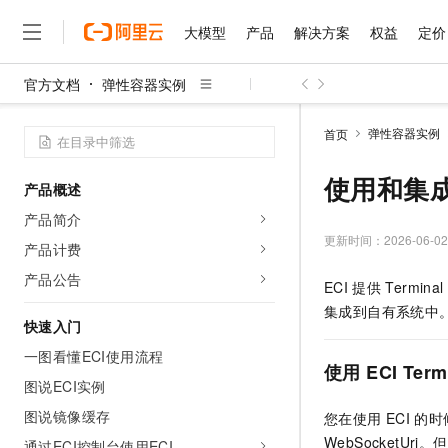
大模型
产品
解决方案
权益
定价
官方文档
弹性容器实例
大模型
产品
解决方案
权益
定价
云市场
伙伴
服务
了解阿里云
精选产品
精选解决方案
普惠上云
产品定价
精选商城
成为销售伙伴
售前咨询
为什么选择阿里云
千问AI平台
弹性容器实例
首页
了解云产品的定价详情
大模型服务平台百炼
千问办公，解锁你的工作
普惠上云 官方力荐
分销伙伴
在线服务
网站建设
什么是云计算
大
大模型服务与应用平台
企业级Agent产品，直接
云服务器38元/年起，超
使用和集成EC
产品概述
咨询伙伴
多端小程序
技术领先
云上成本管理
售后服务
千问大模型
Agency Agents：拥
官方推荐返现计划
大模型
产品简介
大模型
精选产品
精选解决方案
Salesforce 国际版订阅
稳定可靠
管理和优化成本
多元化、高性能、安全可靠
推荐新用户得奖励，单订单
更新时间：
2026-06-02
销售伙伴合作计划
产品计费
自助服务
友盟天域
安全合规
人工智能与机器学习
AI
文本生成
无影云电脑
HappyHorse 打造一
云工开物
产品公告
ECI
提供
Terminal
无影生态合作计划
在线服务
观测云
分析师报告
随时随地安全接入的云上超
高校专属算力普惠，学生认
计算
互联网应用开发
Qwen3.8-Max
集成到自有系统中
HOT
Salesforce On Alibaba C
工单服务
快速入门
智能体时代全能旗舰模型
Tuya 物联网平台阿里云
研究报告与白皮书
云解析DNS
快速拥有专属 OpenClaw
Consulting Partner 合
大数据
容器
一图看懂ECI使用流程
免费试用
短信专区
使用
ECI Term
蓝凌 OA
Qwen3.7-Plus
AI 大模型销售与服务生
图说ECI实例
现代化应用
存储
天池大赛
能看、能想、能动手的多模
云原生大数据计算服务 Max
解决方案免费试用 新老
电子合同
图说镜像缓存
您在使用
ECI
的时
面向分析的企业级SaaS模
最高领取价值200元试用
安全
网络与CDN
AI 算法大赛
Qwen3-VL-Plus
WebSocketUri。
畅捷通
通过ECI控制台使用ECI