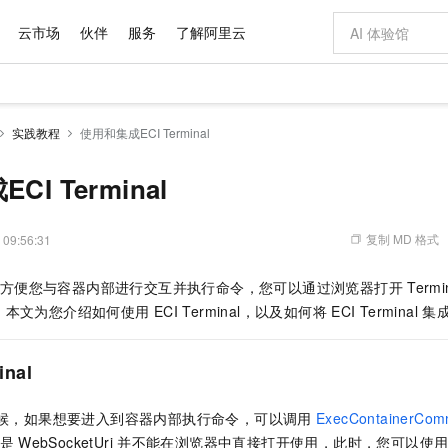
云市场
伙伴
服务
了解阿里云
AI 特惠
数据与 API
成为产品伙伴
企业增值服务
最佳实践
价格计算器
AI 场景体
基础软件
产品伙伴合
阿里云认证
市场活动
配置报价
大模型
实践教程
使用和集成ECI Terminal
自助选配和估算价格
新方式
域名与网站
睿译宝，AI翻译排版一步到位
智启 AI 普惠权益
产品生态集成认证中心
企业支持计划
云上春晚
千问官方 MaaS 平台，为开发者和 Agent 而生，新用户赠送 1 亿 + tokens 额度
云服务器 EC
Qwen Aud
AI Coding
阿里云Maa
2026 阿里云
为企业打
数据集
Windows
大模型认证
模型
NEW
NEW
交付可用成果
值低价云产品抢先购
提供智能易用的域名与建站服务
上传文档即自动完成翻译和格式还原
至高享 1亿+免费 tokens，加速 Al 应用落地
安全可靠、弹
智能编程，一键
I Terminal
产品生态伙伴
专家技术服务
云上奥运之旅
弹性计算合作
阿里云中企出
手机三要素
宝塔 Linux
全部认证
价格优势
有专属领域专家
对象存储 OSS
GLM-5.2：长任务时代开源旗舰模型
阿里云 OPC 创新助力计划
云数据库 RD
即刻拥有 DeepS
AI 电商营销
产品生态伙伴工作台
企业增值服务台
云栖战略参考
云存储合作计
云栖大会
身份实名认证
CentOS
训练营
推动算力普惠，释放技术红利
的大模型服务
最高返9万
多领域专家智能体,一键组建 AI 虚拟交付团队
至高百万元 Token 补贴，加速一人公司成长
稳定、安全、高性价比、高性能的云存储服务
真正可用的 1M 上下文,一次完成代码全链路开发
轻松解锁专属 Dee
从图文生成到
复制 MD 格式
 09:56:31
云上的中国
数据库合作计
活动全景
短信
Docker
图片和
站式影视创作平台
人工智能平台 PAI
Hermes Agent，打造自进化智能体
Token Plan 模型订阅计划
Qoder
5 分钟轻松部署
AI 广告创作
企业成长
大模型
NEW
信息公告
方便您与容器内部进行交互并执行命令，您可以通过浏览器打开
Term
看见新力量
云网络合作计
OCR 文字识别
JAVA
级电脑
证享300元代金券
可视化编排打通从文字构思到成片全链路闭环
一站式AI开发、训练和推理服务
自主进化，持久记忆，越用越聪明
Qwen3.8-Max 首发尝鲜，限时加量 10 倍，夜间低至2折
面向真实软件
图文、视频一
Kimi-K3
HappyHors
。本文为您介绍如何使用
ECI Terminal，以及如何将
ECI Terminal
集
NEW
魔搭 Mode
loud
服务实践
官网公告
Kimi 最新旗舰模型，长程编程与推理利器
让文字生成流
金融模力时刻
Salesforce O
版
发票查验
全能环境
Qoder CN
Claude Code + GStack 打造工程团队
千问办公，限时限量积分加倍
云原生数据库 P
低代码高效构
AI 建站
NEW
作计划
计划
创新中心
魔搭 ModelSc
健康状态
让AI从“聊天伙伴”进化为能干活的“数字员工”
覆盖公网/内网、递归/权威、移动APP等全场景解析服务
安装技能 GStack，拥有专属 AI 工程团队
你的AI工作搭子，覆盖日常办公高频场景
基于千问大模型等，支持代码智能生成、研发智能问答
0 代码专业建
inal
客户案例
天气预报查询
操作系统
Deepseek-v4-pro
HappyHors
态合作计划
态智能体模型
旗舰 MoE 大模型，百万上下文与顶尖推理能力
图生视频，流
Compute
同享
容器服务 Kubernetes 版 ACK
万小智 AI 建站低至 15元/月
云防火墙
AI 短剧/漫剧
快递物流查询
WordPress
成为服务伙
高校合作
候，如果想要进入到容器内部执行命令，可以调用
ExecContainerCo
式云数据仓库
点，立即开启云上创新
提供一站式管理容器应用的 K8s 服务
送.CN域名，送备案服务码
云原生的云上
AI助力短剧
GLM-5.2
Wan2.7-T
但是
WebSocketUri
并不能在浏览器中直接打开使用，此时，您可以使
Ubuntu