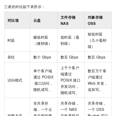
三者的对比如下表所示：
文件存储
对象存储
对比项
云盘
NAS
OSS
较低时延
极低时延
低时延（毫
时延
（几十毫秒
（微秒级）
秒级）
级）
吞吐
数十
Gbps
数百
Gbps
数百
Gbps
上千个客户
单个客户端
数百万个客
端通过
通过
POSIX
户端通过
访问模式
POSIX
接口
接口访问，
Web
并发，
并发访问，
随机读写。
追加写。
随机读写。
非共享存
共享存储，
共享存储，
储，一个云
一个
NAS
一个
OSS
挂载方式
盘只能挂载
文件系统可
Bucket
可以