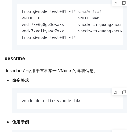
[root@vnode test001 ~]
# vnode list
VNODE ID                VNODE NAME             
vnd-7xv6g0gp3okxxx      vnode-cn-guangzhou-a-7x
vnd-7xvetkyase7xxx      vnode-cn-guangzhou-a-7x
[root@vnode test001 ~]
#
describe
describe
命令用于查看某一
VNode
的详细信息。
命令格式
vnode describe <vnode id>
使用示例