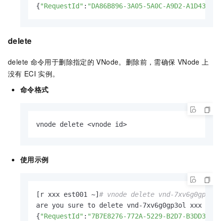
{
"RequestId"
:
"DA86B896-3A05-5A0C-A9D2-A1D433C8
delete
delete
命令用于删除指定的
VNode。删除前，需确保
VNode
上
没有
ECI
实例。
命令格式
vnode delete <vnode id>
使用示例
[r xxx est001 ~]
# vnode delete vnd-7xv6g0gp3o
are you sure to delete vnd-7xv6g0gp3ol xxx d ?(
{
"RequestId"
:
"7B7E8276-772A-5229-B2D7-B3DD36A6