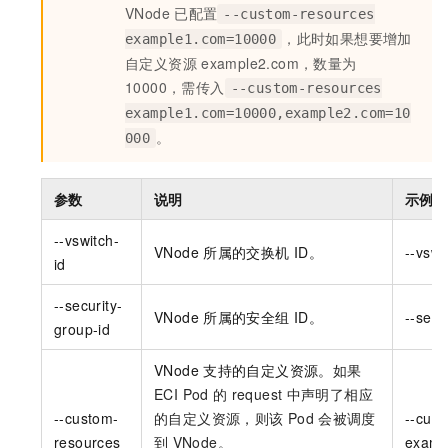
VNode
已配置
--custom-resources
，此时如果想要增加
example1.com=10000
自定义资源
example2.com，数量为
10000，需传入
--custom-resources
example1.com=10000,example2.com=10
。
000
参数
说明
示例
--vswitch-
VNode
所属的交换机
ID。
--vswi
id
--security-
VNode
所属的安全组
ID。
--secu
group-id
VNode
支持的自定义资源。
如果
ECI Pod
的
request
中声明了相应
--custom-
的自定义资源，则该
Pod
会被调度
--cus
resources
到
VNode。
examp