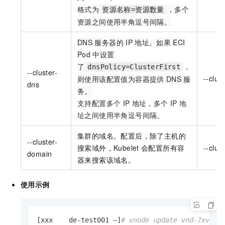
格式为
，多个
资源名称=资源数量
资源之间使用半角逗号间隔。
DNS
服务器的
IP
地址。如果
ECI
Pod
中设置
了
，
dnsPolicy=ClusterFirst
--cluster-
--clus
则使用该配置值为容器提供
DNS
服
dns
务。
支持配置多个
IP
地址，多个
IP
地
址之间使用半角逗号间隔。
集群的域名。配置后，除了主机的
--cluster-
搜索域外，Kubelet
会配置所有容
--clu
domain
器来搜索该域名。
使用示例
[xxx    de-test001 ~]
# vnode update vnd-7xv1ze