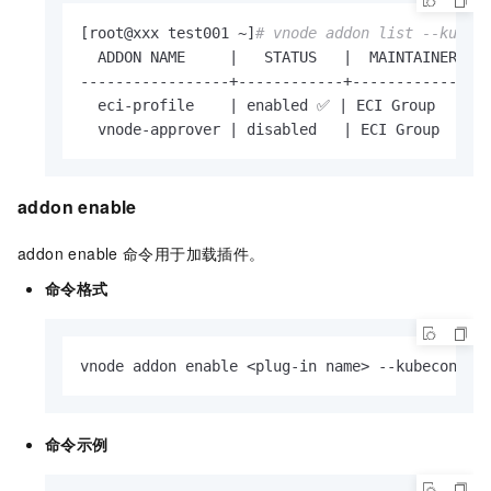
[root@xxx test001 ~]
# vnode addon list --kubec
  ADDON NAME     |   STATUS   |  MAINTAINER  | 
-----------------+------------+--------------+-
  eci-profile    | enabled ✅ | ECI Group    | h
  vnode-approver | disabled   | ECI Group    |
addon enable
addon enable
命令用于加载插件。
命令格式
vnode addon enable <plug-in name> --kubeconfig
命令示例