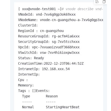
[ xxx@vnode-test001 ~]
# vnode describe vnd-7xv
VNodeId: vnd-7xv6g0gp3ok69xxx

VNodeName: vnode-cn-guangzhou-a-7xv6g0gp3xxx

ClusterId:

RegionId : cn-guangzhou

ResourceGroupId: rg-acfm4ia6xxx

SecurityGroupId: sg-7xv5tcchxxx

VpcId: vpc-7xvuaoizvudf366bhxxx

VSwitchId: vsw-7xv4hi6ioxpw3xxx

Status: Ready

CreationTime:2022-12-23T06:44:52Z

IntranetIp: 192.168.xxx.54

InternetIp:

Cpu :

Memeory:

Tags : []Events:

  Type        Reason                          A
  -----       -----                           -
  Normal      StartingHeartBeat               2