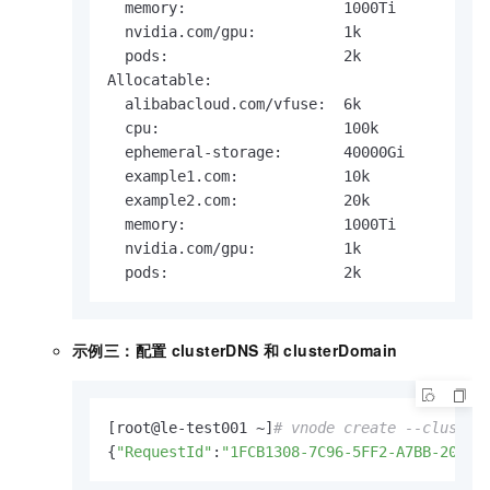
  memory:                  1000Ti

  nvidia.com/gpu:          1k

  pods:                    2k

Allocatable:

  alibabacloud.com/vfuse:  6k

  cpu:                     100k

  ephemeral-storage:       40000Gi

  example1.com:            10k

  example2.com:            20k

  memory:                  1000Ti

  nvidia.com/gpu:          1k

  pods:                    2k
示例三：配置
clusterDNS
和
clusterDomain
[root@le-test001 ~]
# vnode create --cluster
{
"RequestId"
:
"1FCB1308-7C96-5FF2-A7BB-202F6