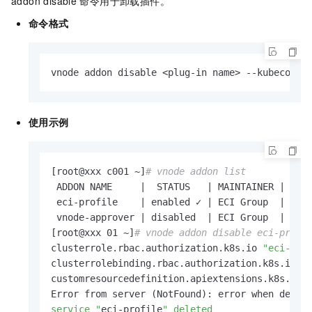
addon disable
命令用于卸载插件。
命令格式
vnode addon disable <plug-in name> --kubeconfi
使用示例
[root@xxx c001 ~]
# vnode addon list
 ADDON NAME     |  STATUS   | MAINTAINER |     
 eci-profile    | enabled ✓ | ECI Group  | http
 vnode-approver | disabled  | ECI Group  | http
[root@xxx 01 ~]
# vnode addon disable eci-profi
clusterrole.rbac.authorization.k8s.io 
"eci-pro
clusterrolebinding.rbac.authorization.k8s.io 
"
customresourcedefinition.apiextensions.k8s.io 
Error from server (NotFound): error when delet
service "
eci-profile
" deleted
