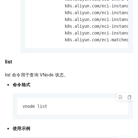
              k8s.aliyun.com/eci-instance-cp
              k8s.aliyun.com/eci-instance-id
              k8s.aliyun.com/eci-instance-me
              k8s.aliyun.com/eci-instance-sp
              k8s.aliyun.com/eci-instance-zo
              k8s.aliyun.com/eci-matched-im
list
list
命令用于查询
VNode
状态。
命令格式
vnode list
使用示例