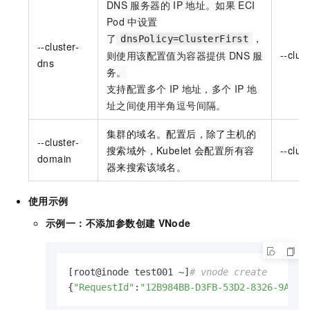
DNS
服务器的
IP
地址。如果
ECI
Pod
中设置
了
，
dnsPolicy=ClusterFirst
--cluster-
--clus
则使用该配置值为容器提供
DNS
服
dns
务。
支持配置多个
IP
地址，多个
IP
地
址之间使用半角逗号间隔。
集群的域名。配置后，除了主机的
--cluster-
搜索域外，Kubelet
会配置所有容
--clu
domain
器来搜索该域名。
使用示例
示例一：不添加参数创建
VNode
[root@inode test001 ~]
# vnode create
{
"RequestId"
:
"12B984BB-D3FB-53D2-8326-9A2E9