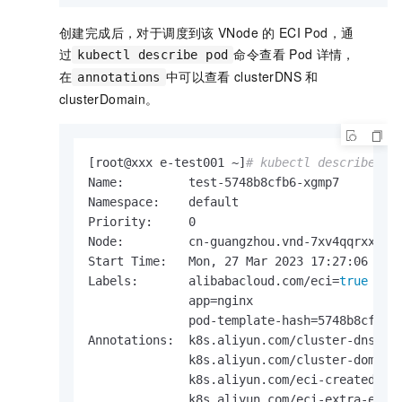
创建完成后，对于调度到该
VNode
的
ECI Pod，通
过
命令查看
Pod
详情，
kubectl describe pod
在
中可以查看
clusterDNS
和
annotations
clusterDomain。
[root@xxx e-test001 ~]
# kubectl describe po
Name:         test-5748b8cfb6-xgmp7

Namespace:    default

Priority:     0

Node:         cn-guangzhou.vnd-7xv4qqrxxx4/1
Start Time:   Mon, 27 Mar 2023 17:27:06 +080
Labels:       alibabacloud.com/eci=
true
              app=nginx

              pod-template-hash=5748b8cfb6

Annotations:  k8s.aliyun.com/cluster-dns: 19
              k8s.aliyun.com/cluster-domain:
              k8s.aliyun.com/eci-created-by
              k8s.aliyun.com/eci-extra-ephem