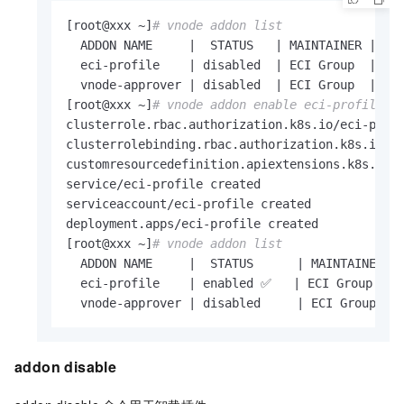
[root@xxx ~]
# vnode addon list
  ADDON NAME     |  STATUS   | MAINTAINER |    
  eci-profile    | disabled  | ECI Group  | htt
  vnode-approver | disabled  | ECI Group  | htt
[root@xxx ~]
# vnode addon enable eci-profile -
clusterrole.rbac.authorization.k8s.io/eci-profi
clusterrolebinding.rbac.authorization.k8s.io/ec
customresourcedefinition.apiextensions.k8s.io/s
service/eci-profile created

serviceaccount/eci-profile created

deployment.apps/eci-profile created

[root@xxx ~]
# vnode addon list
  ADDON NAME     |  STATUS      | MAINTAINER | 
  eci-profile    | enabled ✅   | ECI Group  | h
  vnode-approver | disabled     | ECI Group  |
addon disable