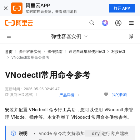
打开 APP
弹性容器实例
弹性容器实例
操作指南
通过自建集群使用ECI
对接ECI
首页
VNodectl常用命令参考
VNodectl常用命令参考
更新时间：
2026-05-26 02:49:47
复制 MD 格式
我的收藏
产品详情
安装并配置
VNodectl
命令行工具后，您可以使用
VNodectl
来管
理
VNode、插件等。本文列举了
VNodectl
常用命令供您参考。
说明
vnode
命令均支持添加
进行客户端校
--dry