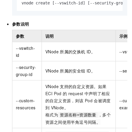
vnode create [--vswitch-id] [--security-group-
参数说明
参数
说明
示例
--vswitch-
VNode
所属的交换机
ID。
--vswi
id
--security-
VNode
所属的安全组
ID。
--secu
group-id
VNode
支持的自定义资源。
如果
ECI Pod
的
request
中声明了相应
--custom-
的自定义资源，则该
Pod
会被调度
--cus
resources
到
VNode。
examp
格式为
，多个
资源名称=资源数量
资源之间使用半角逗号间隔。