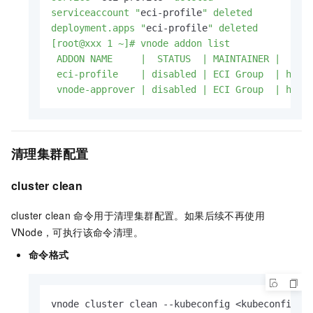
serviceaccount "
eci-profile
" deleted

deployment.apps "
eci-profile
" deleted

[root@xxx 1 ~]# vnode addon list

 ADDON NAME     |  STATUS  | MAINTAINER |      
 eci-profile    | disabled | ECI Group  | https
 vnode-approver | disabled | ECI Group  | http
清理集群配置
cluster clean
cluster clean
命令用于清理集群配置。如果后续不再使用
VNode，可执行该命令清理。
命令格式
vnode cluster clean --kubeconfig <kubeconfig路