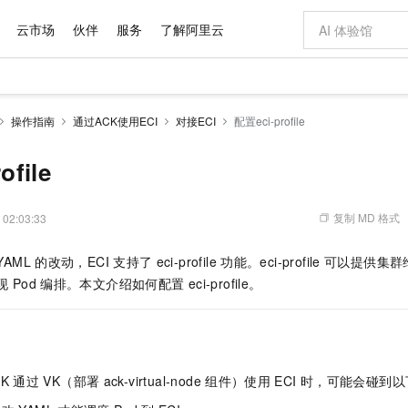
云市场
伙伴
服务
了解阿里云
AI 特惠
数据与 API
成为产品伙伴
企业增值服务
最佳实践
价格计算器
AI 场景体
基础软件
产品伙伴合
阿里云认证
市场活动
配置报价
大模型
操作指南
通过ACK使用ECI
对接ECI
配置eci-profile
自助选配和估算价格
步到位
域名与网站
智启 AI 普惠权益
产品生态集成认证中心
企业支持计划
云上春晚
Qwen Audio：打造专属 AI 语音助手
千问官方 MaaS 平台，为开发者和 Agent 而生，新用户赠送 1 亿 + tokens 额度
云服务器 EC
一句话生成原生
AI Coding
阿里云Maa
2026 阿里云
为企业打
数据集
Windows
大模型认证
模型
NEW
NEW
格式还原
值低价云产品抢先购
提供智能易用的域名与建站服务
至高享 1亿+免费 tokens，加速 Al 应用落地
Qwen-Audio-3.0-Realtime 端到端实时语音角色扮演
安全可靠、弹
输入一句话想法,
智能编程，一键
ofile
产品生态伙伴
专家技术服务
云上奥运之旅
弹性计算合作
阿里云中企出
手机三要素
宝塔 Linux
全部认证
价格优势
开源旗舰模型
对象存储 OSS
即刻拥有 DeepSeek-V4-Pro
阿里云 OPC 创新助力计划
云数据库 RD
一键部署幻兽
AI 电商营销
产品生态伙伴工作台
企业增值服务台
云栖战略参考
云存储合作计
云栖大会
身份实名认证
CentOS
训练营
推动算力普惠，释放技术红利
的大模型服务
最高返9万
真正可用的 1M 上下文,一次完成代码全链路开发
轻松解锁专属 DeepSeek-V4-Pro
至高百万元 Token 补贴，加速一人公司成长
稳定、安全、高性价比、高性能的云存储服务
一键购买专属
从图文生成到
复制 MD 格式
 02:03:33
云上的中国
数据库合作计
活动全景
短信
Docker
图片和
自进化智能体
人工智能平台 PAI
5 分钟轻松部署专属 QwenPaw
Token Plan 模型订阅计划
Qoder
高效搭建 AI
AI 广告创作
企业成长
大模型
NEW
HOT
信息公告
YAML
的改动，ECI
支持了
eci-profile
功能。eci-profile
可以提供集群
看见新力量
云网络合作计
OCR 文字识别
JAVA
级电脑
越聪明
证享300元代金券
一站式AI开发、训练和推理服务
Qwen3.8-Max 首发尝鲜，限时加量 10 倍，夜间低至2折
从聊天伙伴进化为能主动干活的本地数字员工
面向真实软件
图文、视频一
Kimi-K3
HappyHors
现
Pod
编排。本文介绍如何配置
eci-profile。
NEW
魔搭 Mode
loud
服务实践
官网公告
Kimi 最新旗舰模型，长程编程与推理利器
让文字生成流
金融模力时刻
Salesforce O
版
发票查验
全能环境
Qoder CN
Claude Code + GStack 打造工程团队
千问办公，限时限量积分加倍
云原生数据库 P
低代码高效构
AI 建站
NEW
作计划
计划
创新中心
魔搭 ModelSc
健康状态
让AI从“聊天伙伴”进化为能干活的“数字员工”
覆盖公网/内网、递归/权威、移动APP等全场景解析服务
安装技能 GStack，拥有专属 AI 工程团队
你的AI工作搭子，覆盖日常办公高频场景
基于千问大模型等，支持代码智能生成、研发智能问答
0 代码专业建
客户案例
天气预报查询
操作系统
Deepseek-v4-pro
HappyHors
态合作计划
态智能体模型
旗舰 MoE 大模型，百万上下文与顶尖推理能力
图生视频，流
Compute
同享
容器服务 Kubernetes 版 ACK
万小智 AI 建站低至 15元/月
云防火墙
AI 短剧/漫剧
快递物流查询
WordPress
成为服务伙
高校合作
CK
通过
VK（部署
ack-virtual-node
组件）使用
ECI
时，可能会碰到以
式云数据仓库
点，立即开启云上创新
提供一站式管理容器应用的 K8s 服务
送.CN域名，送备案服务码
云原生的云上
AI助力短剧
GLM-5.2
Wan2.7-T
Ubuntu