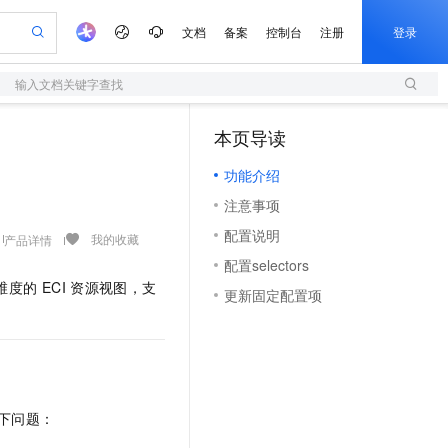
文档
备案
控制台
注册
登录
输入文档关键字查找
验
作计划
器
AI 活动
专业服务
服务伙伴合作计划
开发者社区
加入我们
服务平台百炼
阿里云 OPC 创新助力计划
本页导读
（1）
一站式生成采购清单，支持单品或批量购买
S
可编辑精美 PPT 文稿
S产品伙伴计划（繁花）
峰会
造的大模型服务与应用开发平台
轻量应用服务器
Agency Agents：拥有专属领域专家
AI 生产力先锋
Al MaaS 服务伙伴赋能合作
域名
博文
Careers
至高可申请百万元
功能介绍
性可伸缩的云计算服务
 轻松生成专业的 PPT
开启高性价比 AI 编程新体验
先锋实践拓展 AI 生产力的边界
快速构建应用程序和网站，即刻迈出上云第一步
多领域专家智能体,一键组建 AI 虚拟交付团队
Token 补贴，五大权
计划
海大会
伙伴信用分合作计划
商标
问答
社会招聘
注意事项
益加速 OPC 成功
S
帕鲁游戏服务器
数字证书管理服务（原SSL证书）
HappyHorse 打造一站式影视创作平台
飞天发布时刻
HOT
划
备案
电子书
校园招聘
配置说明
联机服务器，轻松开启游戏
视频创作，一键激活电商全链路生产力
全托管，含MySQL、PostgreSQL、SQL Server、MariaDB多引擎
实现全站 HTTPS，呈现可信的 Web 访问
所见，即是所愿
可视化编排打通从文字构思到成片全链路闭环
我的收藏
产品详情
更多支持
划
公司注册
镜像站
配置selectors
视频生成
语音识别与合成
 智能体与工作流应用
短信服务
漫剧工坊：一站式动画创作平台
AI 实训营
维度的
ECI
资源视图，支
合作伙伴培训与认证
更新固定配置项
划
上云迁移
的智能体编程平台
站生成，高效打造优质广告素材
通过阿里云百炼高效搭建AI应用,助力高效开发
快速生产连贯的高质量长漫剧
从基础到进阶，Agent 创客手把手教你
国内短信简单易用，安全可靠，秒级触达，全球覆盖200+国家和地区。
e-1.1-T2V
Qwen3-TTS-Flash
lScope
我要反馈
查询合作伙伴
畅细腻的高质量视频
离线语音合成大模型，多语言方言自适应，低延迟高稳定
n Alibaba Cloud ISV 合作
代维服务
olarDB
建企业门户网站
大数据开发治理平台 DataWorks
10 分钟搭建微信、支付宝小程序
创新加速
ope
登录合作伙伴管理后台
我要建议
站，无忧落地极速上线
以可视化方式快速构建移动和 PC 门户网站
100%兼容MySQL、PostgreSQL，兼容Oracle，支持集中和分布式
高效部署网站，快速应用到小程序
Data Agent 驱动的一站式 Data+AI 开发治理平台
e-1.1-I2V
Cosyvoice-V3-Flash
安全
畅自然，细节丰富
高表现力语音合成大模型，语音克隆听感自然
我要投诉
上云场景组合购
伴
下问题：
边界网络安全防护产品
漫剧创作，剧本、分镜、视频高效生成
覆盖90%+业务场景，专享组合折扣价
2V
VPN
Fun-ASR