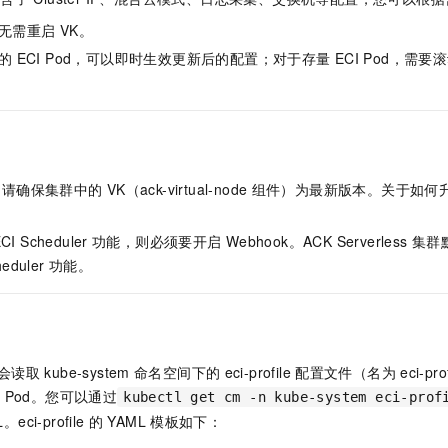
一个 AI 助手
即刻拥有 DeepSeek-R1 满血版
超强辅助，Bol
无需重启
VK。
在企业官网、通讯软件中为客户提供 AI 客服
多种方案随心选，轻松解锁专属 DeepSeek
的
ECI Pod，可以即时生效更新后的配置；对于存量
ECI Pod，需
，请确保集群中的
VK（ack-virtual-node
组件）为最新版本。关于如何
CI Scheduler
功能，则必须要开启
Webhook。
ACK Serverless
集群
heduler
功能。
会读取
kube-system
命名空间下的
eci-profile
配置文件（名为
eci-pro
建
Pod。您可以通过
kubectl get cm -n kube-system eci-prof
。eci-profile
的
YAML
模板如下：