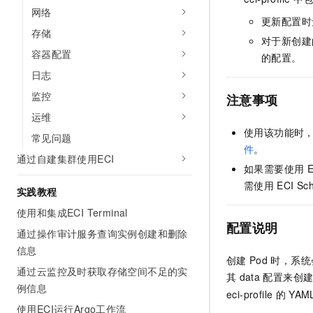
10 分钟在聊天系统中增加
网络
专有云
更新配置时
存储
对于新创建
容器配置
的配置。
日志
监控
注意事项
运维
使用该功能时
常见问题
件
。
通过自建集群使用ECI
如果需要使用
E
需使用
ECI Sc
实践教程
使用和集成ECI Terminal
配置说明
通过操作审计服务查询实例创建和删除
信息
创建
Pod
时，系统
通过云监控及时获取存储空间不足的实
其
data
配置来创
例信息
eci-profile
的
YAML
使用ECI运行Argo工作流