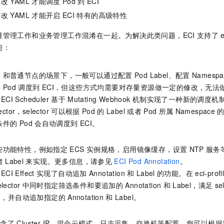
修改
YAML
才能调度
Pod
到
ECI
服务生态伙伴
视觉 Coding、空间感知、多模态思考等全面升级
1M上下文，专为长程任务能力而生
云工开物
企业应用
Night Plan 支持 Qwen 3.8-Max
AI 办公
NEW
修改
YAML
才能开启
ECI
特有的高级特性
Red Hat
30+ 款产品免费体验
夜间 5 折，Qwen/Meoo/TokenPlan 客户专享
AI智能应用
科研合作
ERP
堂（旗舰版）
SUSE
维管理工作和业务管理工作混淆在一起。为解决此类问题，ECI
支持了
e
智能客服
AI 应用构建
大模型原生
CRM
能：
2个月
自动承接线索
建站小程序
Qoder
大模型服务平台百炼-应用模版
OA 办公系统
HOT
NEW
I
和普通节点的场景下，一般可以通过配置
Pod Label、配置
Namespa
面向真实软件
个人版上线、团队版降价；千问3.8-Max首发发尝鲜
丰富多元化的应用模版和解决方案
力提升
财税管理
模板建站
将
Pod
调度到
ECI，但这些方式均需要对存量资源做一定的修改，无法
万有无界
大模型服务平台百炼-智能体
 Scheduler
基于
Mutating Webhook
机制实现了一种新的调度机
400电话
定制建站
的模型效果
灵活可视化地构建企业级 Agent
ector，selector
可以根据
Pod
的
Label
或者
Pod
所属
Namespace
方案
广告营销
模板小程序
条件的
Pod
会自动调度到
ECI。
秒悟
人工智能平台 PAI
定制小程序
云端极速 AI 
新一代 AI 视频生成模型，深度适配广告营销等场景
AI Native 的算法工程平台，一站式完成建模、训练、推理服务部署
些功能特性，例如指定
ECS
实例规格，启用镜像缓存，设置
NTP
服务
APP 开发
者
Label
来实现。更多信息，请参见
ECI Pod Annotation
。
建站系统
 Effect
实现了自动追加
Annotation
和
Label
的功能。在
eci-profi
elector
中同时指定筛选条件和要追加的
Annotation
和
Label，满足
se
CI，并自动追加指定的
Annotation
和
Label。
AI 应用
10分钟微调：让0.6B模型媲美235B模型
多模态数据信
依托云原生高可用架构,实现Dify私有化部署
用1%尺寸在特定领域达到大模型90%以上效果
包含了
Cluster IP、混合云模式、日志采集、交换机等配置，您可以根