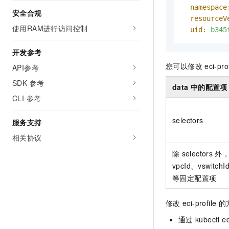
namespace
安全合规
resourceV
使用RAM进行访问控制
uid:
b345
开发参考
您可以修改
eci-pro
API参考
SDK 参考
data
中的配置项
CLI 参考
selectors
服务支持
相关协议
除
selectors
外
vpcId、vswitchI
等固定配置项
修改
eci-profile
的
通过
kubectl ed