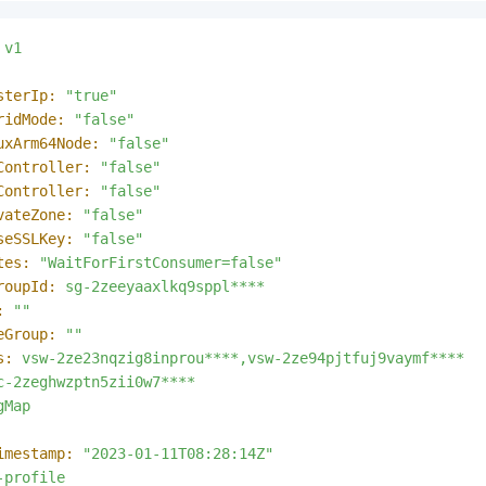
v1
sterIp:
"true"
ridMode:
"false"
uxArm64Node:
"false"
Controller:
"false"
Controller:
"false"
vateZone:
"false"
seSSLKey:
"false"
tes:
"WaitForFirstConsumer=false"
roupId:
sg-2zeeyaaxlkq9sppl****
:
""
eGroup:
""
s:
vsw-2ze23nqzig8inprou****,vsw-2ze94pjtfuj9vaymf****
c-2zeghwzptn5zii0w7****
gMap
imestamp:
"2023-01-11T08:28:14Z"
-profile