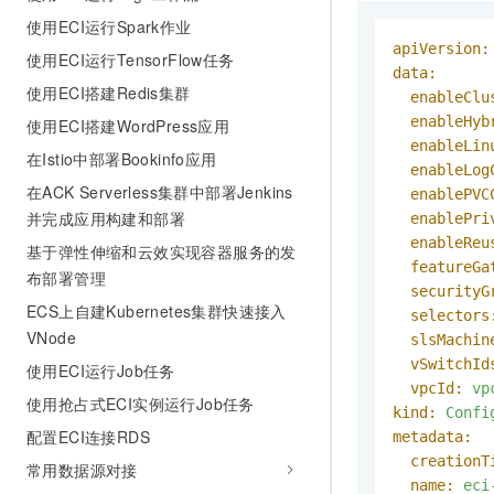
使用ECI运行Spark作业
apiVersion:
使用ECI运行TensorFlow任务
data:
使用ECI搭建Redis集群
enableClu
enableHyb
使用ECI搭建WordPress应用
enableLin
在Istio中部署Bookinfo应用
enableLog
在ACK Serverless集群中部署Jenkins
enablePVC
并完成应用构建和部署
enablePri
enableReu
基于弹性伸缩和云效实现容器服务的发
featureGa
布部署管理
securityG
ECS上自建Kubernetes集群快速接入
selectors
VNode
slsMachin
vSwitchId
使用ECI运行Job任务
vpcId:
vp
使用抢占式ECI实例运行Job任务
kind:
Confi
配置ECI连接RDS
metadata:
creationT
常用数据源对接
name:
eci