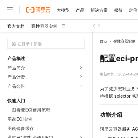
大模型
产品
解决方案
权益
定价
官方文档
弹性容器实例
大模型
产品
解决方案
权益
定价
云市场
伙伴
服务
了解阿里云
精选产品
精选解决方案
普惠上云
产品定价
精选商城
成为销售伙伴
售前咨询
为什么选择阿里云
千问AI平台
弹性容器实例
首页
了解云产品的定价详情
大模型服务平台百炼
睿译宝，AI翻译排版一
普惠上云 官方力荐
分销伙伴
在线服务
网站建设
什么是云计算
大
大模型服务与应用平台
上传文档即自动完成翻译和
云服务器38元/年起，超
配置eci-pr
产品概述
咨询伙伴
多端小程序
技术领先
云上成本管理
售后服务
千问大模型
GLM-5.2：长任务时代
官方推荐返现计划
大模型
产品简介
大模型
精选产品
精选解决方案
Salesforce 国际版订阅
稳定可靠
管理和优化成本
多元化、高性能、安全可靠
推荐新用户得奖励，单订单
更新时间：
2026-04-20
销售伙伴合作计划
产品计费
自助服务
友盟天域
安全合规
人工智能与机器学习
AI
文本生成
无影云电脑
Hermes Agent，打造
云工开物
产品公告
为了减少您对业务
无影生态合作计划
在线服务
观测云
分析师报告
随时随地安全接入的云上超
自主进化，持久记忆，越用
高校专属算力普惠，学生认
计算
互联网应用开发
Qwen3.8-Max
持根据
selector
实
HOT
Salesforce On Alibaba C
工单服务
快速入门
智能体时代全能旗舰模型
Tuya 物联网平台阿里云
研究报告与白皮书
云解析DNS
快速拥有专属 OpenClaw
Consulting Partner 合
大数据
容器
一图看懂ECI使用流程
免费试用
短信专区
功能介绍
蓝凌 OA
Qwen3.7-Plus
AI 大模型销售与服务生
图说ECI实例
现代化应用
存储
天池大赛
能看、能想、能动手的多模
云原生大数据计算服务 Max
解决方案免费试用 新老
电子合同
图说镜像缓存
阿里云容器服务
A
面向分析的企业级SaaS模
最高领取价值200元试用
安全
网络与CDN
AI 算法大赛
Qwen3-VL-Plus
畅捷通
通过ECI控制台使用ECI