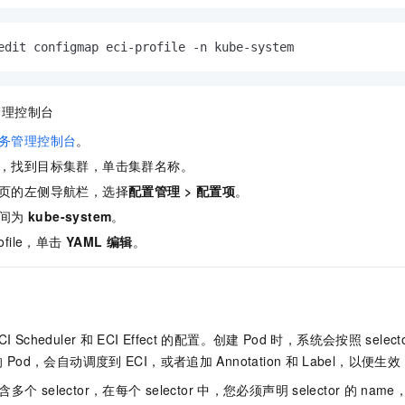
edit configmap eci-profile -n kube-system
管理控制台
务管理控制台
。
，找到目标集群，单击集群名称。
页的左侧导航栏，选择
配置管理
>
配置项
。
间为
kube-system
。
rofile，单击
YAML 编辑
。
s
CI Scheduler
和
ECI Effect
的配置。创建
Pod
时，系统会按照
select
的
Pod，会自动调度到
ECI，或者追加
Annotation
和
Label，以便生效
含多个
selector，在每个
selector
中，您必须声明
selector
的
nam