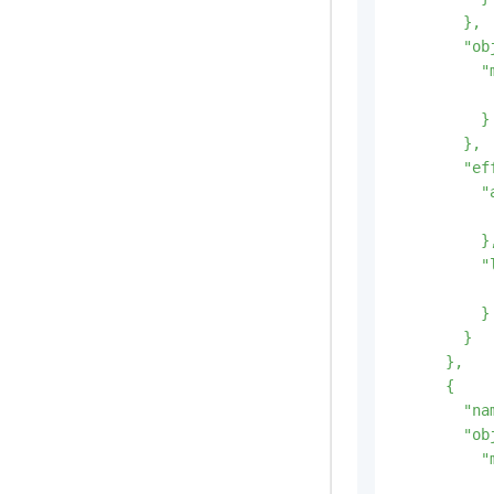
        },

        "o
         
           
          }

        },

        "e
          "
           
          },
          "l
           
          }

        }

      },

      {

        "na
        "ob
          "
           