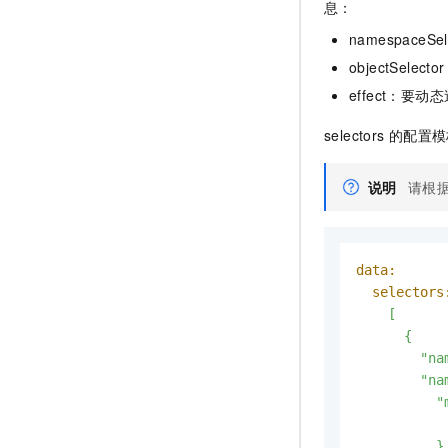
息：
namespaceS
objectSelec
effect：要动
selectors
的配置模
说明
请根
data:
selectors
    [

      {

        "n
        "n
         
           
          }
