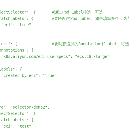
bjectSelector": {       #通过Pod Label筛选，可选

 "matchLabels": {        #要匹配的Pod Label。如果填写多个，为
 "eci": "true"

ffect": {               #要动态追加的Annotation和Label，可选

annotations": {

 "k8s.aliyun.com/eci-use-specs": "ecs.c6.xlarge"



abels": {

 "created-by-eci": "true"

me": "selector-demo2",   

jectSelector": {      

matchLabels": {     

 "eci": "test"
