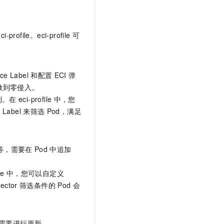
文戏情感细腻自然，动作戏激烈拳拳到肉，实现更强表演能力
支持中英文自由切换，具备更强的噪声鲁棒性
云聚AI 严选权益
SSL 证书
，一键激活高效办公新体验
精选AI产品，从模型到应用全链提效
堡垒机
ci-profile。eci-profile
可
AI 用量加速计划
应用
防火墙
、识别商机，让客服更高效、服务更出色。
新老同享，达量后返
千问办公
主机安全
NEW
ce Label
和配置
ECI
弹
的智能体编程平台
一站式AI生产力平台
做到零侵入。
AI 应用及服务市场
伶鹊
制。在
eci-profile
中，您
企业级人与Agent协作平台，接入和调度多个数字员工
智能客服平台，对话机器人、对话分析、智能外呼
的
Label
来筛选
Pod，满足
AI 应用
大模型服务平台百炼 - 全妙
大模型
应用创作平台
多模态内容创作工具，已接入 DeepSeek
等，需要在
Pod
中追加
自然语言处理
数据标注
le
中，您可以自定义
lector
筛选条件的
Pod
会
机器学习
息提取
与 AI 智能体进行实时音视频通话
从文本、图片、视频中提取结构化的属性信息
构建支持视频理解的 AI 音视频实时通话应用
据需要进行更新。