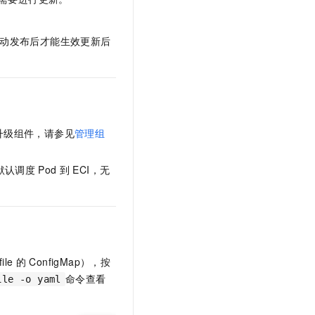
t.diy 一步搞定创意建站
构建大模型应用的安全防护体系
通过自然语言交互简化开发流程,全栈开发支持
通过阿里云安全产品对 AI 应用进行安全防护
要滚动发布后才能生效更新后
升级组件，请参见
管理组
默认调度
Pod
到
ECI，无
file
的
ConfigMap），按
命令查看
ile -o yaml