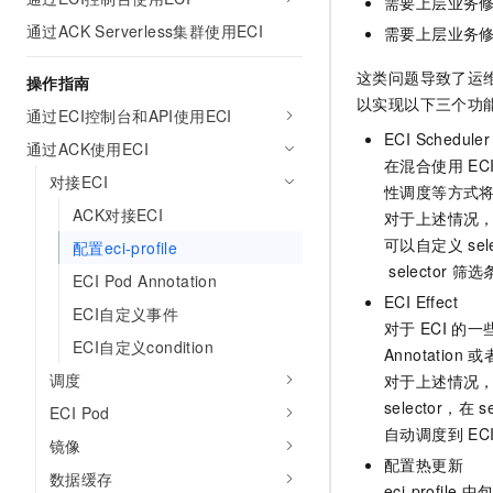
需要上层业务
AI 产品 免费试用
网络
安全
云开发大赛
通过ACK Serverless集群使用ECI
需要上层业务
Tableau 订阅
1亿+ 大模型 tokens 和 
可观测
入门学习赛
中间件
AI空中课堂在线直播课
这类问题导致了运
操作指南
140+云产品 免费试用
大模型服务
以实现以下三个功
上云与迁云
产品新客免费试用，最长1
数据库
通过ECI控制台和API使用ECI
生态解决方案
ECI Scheduler
千问AI平台-Token Plan
通过ACK使用ECI
企业出海
大模型ACA认证体验
大数据计算
在混合使用
EC
助力企业全员 AI 认知与能
对接ECI
行业生态解决方案
性调度等方式
政企业务
媒体服务
千问AI平台-模型体验
ACK对接ECI
对于上述情况，ECI
开发者生态解决方案
在线体验全尺寸、多种模态
可以自定义
sel
配置eci-profile
企业服务与云通信
AI 开发和 AI 应用解决
selector
筛选
Happy 系列大模型
ECI Pod Annotation
域名与网站
ECI Effect
ECI自定义事件
对于
ECI
的一
终端用户计算
ECI自定义condition
Annotation
或
调度
对于上述情况，ECI
Serverless
大模型解决方案
selector，在
s
ECI Pod
开发工具
自动调度到
E
快速部署 Dify，高效搭建 
镜像
配置热更新
迁移与运维管理
数据缓存
eci-profile
中