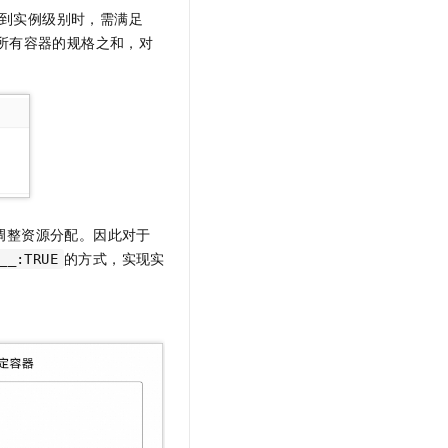
文戏情感细腻自然，动作戏激烈拳拳到肉，实现更强表演能力
支持中英文自由切换，具备更强的噪声鲁棒性
云聚AI 严选权益
到实例级别时，需满足
SSL 证书
，一键激活高效办公新体验
精选AI产品，从模型到应用全链提效
所有容器的规格之和，对
堡垒机
AI 用量加速计划
应用
防火墙
、识别商机，让客服更高效、服务更出色。
新老同享，达量后返
千问办公
主机安全
NEW
的智能体编程平台
一站式AI生产力平台
AI 应用及服务市场
伶鹊
企业级人与Agent协作平台，接入和调度多个数字员工
智能客服平台，对话机器人、对话分析、智能外呼
AI 应用
调整资源分配。因此对于
大模型服务平台百炼 - 全妙
的方式，实现实
__:TRUE
大模型
应用创作平台
多模态内容创作工具，已接入 DeepSeek
自然语言处理
数据标注
机器学习
息提取
与 AI 智能体进行实时音视频通话
从文本、图片、视频中提取结构化的属性信息
构建支持视频理解的 AI 音视频实时通话应用