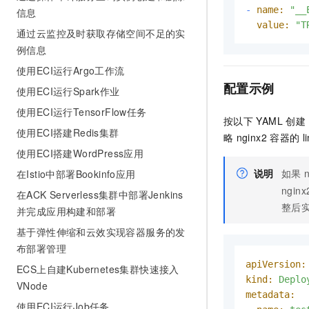
-
name:
"__
信息
value:
"T
通过云监控及时获取存储空间不足的实
例信息
使用ECI运行Argo工作流
配置示例
使用ECI运行Spark作业
使用ECI运行TensorFlow任务
按以下
YAML
创建
使用ECI搭建Redis集群
略
nginx2
容器的
l
使用ECI搭建WordPress应用
说明
如果
在Istio中部署Bookinfo应用
nginx
在ACK Serverless集群中部署Jenkins
整后
并完成应用构建和部署
基于弹性伸缩和云效实现容器服务的发
布部署管理
apiVersion:
ECS上自建Kubernetes集群快速接入
kind:
Deplo
VNode
metadata:
使用ECI运行Job任务