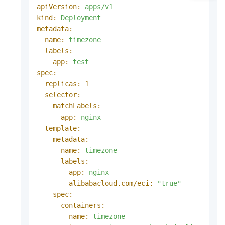
apiVersion:
apps/v1
kind:
Deployment
metadata:
name:
timezone
labels:
app:
test
spec:
replicas:
1
selector:
matchLabels:
app:
nginx
template:
metadata:
name:
timezone
labels:
app:
nginx
alibabacloud.com/eci:
"true"
spec:
containers:
-
name:
timezone