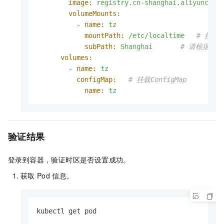
image:
registry.cn-shanghai.aliyuncs.c
volumeMounts:
-
name:
tz
mountPath:
/etc/localtime
# 挂载
subPath:
Shanghai
# 请根据您的C
volumes:
-
name:
tz
configMap:
# 挂载ConfigMap
name:
tz
验证结果
登录到容器，验证时区是否设置成功。
获取
Pod
信息。
kubectl get pod