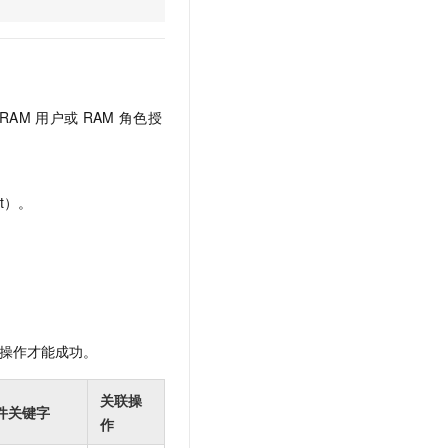
文戏情感细腻自然，动作戏激烈拳拳到肉，实现更强表演能力
支持中英文自由切换，具备更强的噪声鲁棒性
云聚AI 严选权益
SSL 证书
，一键激活高效办公新体验
精选AI产品，从模型到应用全链提效
堡垒机
AI 用量加速计划
应用
防火墙
、识别商机，让客服更高效、服务更出色。
新老同享，达量后返
RAM
用户或
RAM
角色授
千问办公
主机安全
NEW
的智能体编程平台
一站式AI生产力平台
AI 应用及服务市场
伶鹊
t）。
企业级人与Agent协作平台，接入和调度多个数字员工
智能客服平台，对话机器人、对话分析、智能外呼
AI 应用
大模型服务平台百炼 - 全妙
大模型
应用创作平台
多模态内容创作工具，已接入 DeepSeek
自然语言处理
数据标注
操作才能成功。
机器学习
息提取
与 AI 智能体进行实时音视频通话
关联操
件关键字
从文本、图片、视频中提取结构化的属性信息
构建支持视频理解的 AI 音视频实时通话应用
作