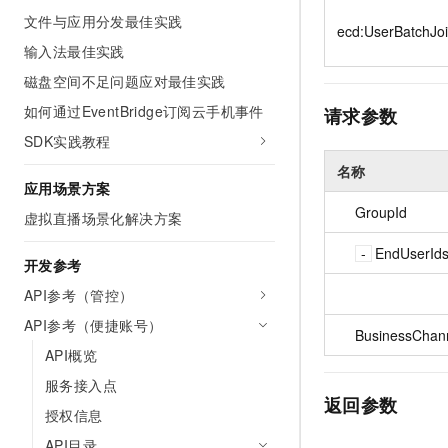
10 分钟在聊天系统中增加
文件与应用分发最佳实践
专有云
ecd:UserBatchJo
输入法最佳实践
磁盘空间不足问题应对最佳实践
如何通过EventBridge订阅云手机事件
请求参数
SDK实践教程
名称
应用场景方案
GroupId
虚拟直播场景化解决方案
EndUserId
开发参考
API参考（管控）
API参考（便捷账号）
BusinessChan
API概览
服务接入点
返回参数
授权信息
API目录