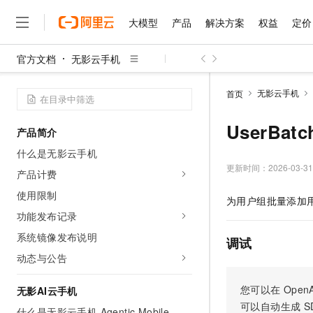
大模型
产品
解决方案
权益
定价
官方文档
无影云手机
大模型
产品
解决方案
权益
定价
云市场
伙伴
服务
了解阿里云
精选产品
精选解决方案
普惠上云
产品定价
精选商城
成为销售伙伴
售前咨询
为什么选择阿里云
千问AI平台
无影云手机
首页
了解云产品的定价详情
大模型服务平台百炼
千问办公，解锁你的工作
普惠上云 官方力荐
分销伙伴
在线服务
网站建设
什么是云计算
大
大模型服务与应用平台
企业级Agent产品，直接
云服务器38元/年起，超
UserBat
产品简介
咨询伙伴
多端小程序
技术领先
云上成本管理
售后服务
千问大模型
Agency Agents：拥
官方推荐返现计划
大模型
什么是无影云手机
大模型
精选产品
精选解决方案
Salesforce 国际版订阅
稳定可靠
管理和优化成本
多元化、高性能、安全可靠
推荐新用户得奖励，单订单
更新时间：
2026-03-31
销售伙伴合作计划
产品计费
自助服务
友盟天域
安全合规
人工智能与机器学习
AI
文本生成
无影云电脑
HappyHorse 打造一
云工开物
使用限制
为用户组批量添加
无影生态合作计划
在线服务
观测云
分析师报告
随时随地安全接入的云上超
高校专属算力普惠，学生认
计算
互联网应用开发
功能发布记录
Qwen3.8-Max
HOT
Salesforce On Alibaba C
工单服务
智能体时代全能旗舰模型
Tuya 物联网平台阿里云
研究报告与白皮书
系统镜像发布说明
云解析DNS
快速拥有专属 OpenClaw
Consulting Partner 合
调试
大数据
容器
免费试用
短信专区
动态与公告
蓝凌 OA
Qwen3.7-Plus
AI 大模型销售与服务生
现代化应用
存储
天池大赛
能看、能想、能动手的多模
云原生大数据计算服务 Max
解决方案免费试用 新老
电子合同
您可以在
OpenA
无影AI云手机
面向分析的企业级SaaS模
最高领取价值200元试用
安全
网络与CDN
AI 算法大赛
Qwen3-VL-Plus
可以自动生成
S
畅捷通
什么是无影云手机 Agentic Mobile