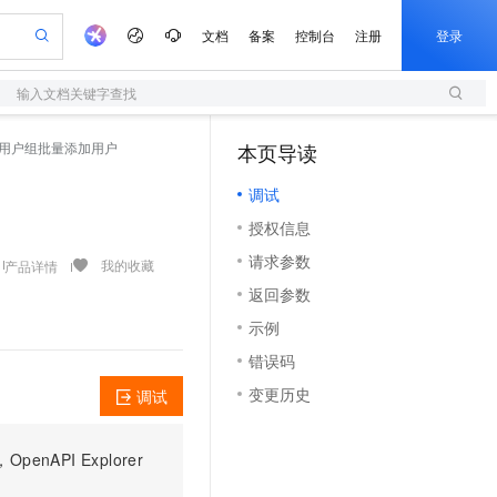
文档
备案
控制台
注册
登录
输入文档关键字查找
验
作计划
器
AI 活动
专业服务
服务伙伴合作计划
开发者社区
加入我们
服务平台百炼
阿里云 OPC 创新助力计划
up - 用户组批量添加用户
本页导读
（1）
一站式生成采购清单，支持单品或批量购买
S
S产品伙伴计划（繁花）
峰会
造的大模型服务与应用开发平台
Qwen Audio：打造专属 AI 语音助手
轻量应用服务器
一句话生成原生可编辑精美 PPT 文稿
AI 生产力先锋
Al MaaS 服务伙伴赋能合作
域名
博文
Careers
NEW
至高可申请百万元
调试
性可伸缩的云计算服务
开启高性价比 AI 编程新体验
Qwen-Audio-3.0-Realtime 端到端实时语音角色扮演
输入一句话想法, 轻松生成专业的 PPT
先锋实践拓展 AI 生产力的边界
快速构建应用程序和网站，即刻迈出上云第一步
Token 补贴，五大权
计划
海大会
伙伴信用分合作计划
商标
问答
社会招聘
授权信息
益加速 OPC 成功
S
eek-V4-Pro
数字证书管理服务（原SSL证书）
一键部署幻兽帕鲁游戏服务器
飞天发布时刻
HOT
划
备案
电子书
校园招聘
请求参数
pSeek-V4-Pro
视频创作，一键激活电商全链路生产力
全托管，含MySQL、PostgreSQL、SQL Server、MariaDB多引擎
实现全站HTTPS，呈现可信的WEB访问
一键购买专属联机服务器，轻松开启游戏
所见，即是所愿
我的收藏
产品详情
更多支持
划
公司注册
镜像站
返回参数
视频生成
语音识别与合成
专属 QwenPaw
短信服务
漫剧工坊：一站式动画创作平台
AI 实训营
HOT
合作伙伴培训与认证
示例
划
上云迁移
的智能体编程平台
站生成，高效打造优质广告素材
从聊天伙伴进化为能主动干活的本地数字员工
快速生产连贯的高质量长漫剧
从基础到进阶，Agent 创客手把手教你
国内短信简单易用，安全可靠，秒级触达，全球覆盖200+国家和地区。
e-1.1-T2V
Qwen3-TTS-Flash
lScope
我要反馈
查询合作伙伴
错误码
畅细腻的高质量视频
离线语音合成大模型，多语言方言自适应，低延迟高稳定
n Alibaba Cloud ISV 合作
代维服务
olarDB
建企业门户网站
大数据开发治理平台 DataWorks
10 分钟搭建微信、支付宝小程序
变更历史
调试
创新加速
ope
登录合作伙伴管理后台
我要建议
站，无忧落地极速上线
以可视化方式快速构建移动和 PC 门户网站
100%兼容MySQL、PostgreSQL，兼容Oracle，支持集中和分布式
高效部署网站，快速应用到小程序
Data Agent 驱动的一站式 Data+AI 开发治理平台
e-1.1-I2V
Cosyvoice-V3-Flash
安全
畅自然，细节丰富
高表现力语音合成大模型，语音克隆听感自然
我要投诉
上云场景组合购
伴
PI Explorer
边界网络安全防护产品
漫剧创作，剧本、分镜、视频高效生成
覆盖90%+业务场景，专享组合折扣价
2V
VPN
Fun-ASR