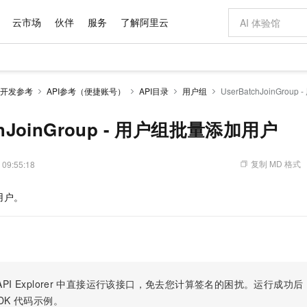
云市场
伙伴
服务
了解阿里云
AI 特惠
数据与 API
成为产品伙伴
企业增值服务
最佳实践
价格计算器
AI 场景体
基础软件
产品伙伴合
阿里云认证
市场活动
配置报价
大模型
开发参考
API参考（便捷账号）
API目录
用户组
UserBatchJoinGro
自助选配和估算价格
新方式
域名与网站
睿译宝，AI翻译排版一步到位
智启 AI 普惠权益
产品生态集成认证中心
企业支持计划
云上春晚
千问官方 MaaS 平台，为开发者和 Agent 而生，新用户赠送 1 亿 + tokens 额度
云服务器 EC
AI Coding
阿里云Maa
2026 阿里云
为企业打
数据集
Windows
大模型认证
模型
NEW
交付可用成果
值低价云产品抢先购
提供智能易用的域名与建站服务
上传文档即自动完成翻译和格式还原
至高享 1亿+免费 tokens，加速 Al 应用落地
安全可靠、弹
智能编程，一键
chJoinGroup - 用户组批量添加用户
产品生态伙伴
专家技术服务
云上奥运之旅
弹性计算合作
阿里云中企出
手机三要素
宝塔 Linux
全部认证
价格优势
有专属领域专家
对象存储 OSS
GLM-5.2：长任务时代开源旗舰模型
阿里云 OPC 创新助力计划
云数据库 RD
即刻拥有 DeepS
AI 电商营销
产品生态伙伴工作台
企业增值服务台
云栖战略参考
云存储合作计
云栖大会
身份实名认证
CentOS
训练营
推动算力普惠，释放技术红利
的大模型服务
最高返9万
多领域专家智能体,一键组建 AI 虚拟交付团队
至高百万元 Token 补贴，加速一人公司成长
稳定、安全、高性价比、高性能的云存储服务
真正可用的 1M 上下文,一次完成代码全链路开发
轻松解锁专属 Dee
从图文生成到
复制 MD 格式
 09:55:18
云上的中国
数据库合作计
活动全景
短信
Docker
图片和
站式影视创作平台
人工智能平台 PAI
Hermes Agent，打造自进化智能体
Token Plan 模型订阅计划
Qoder
5 分钟轻松部署
AI 广告创作
企业成长
大模型
NEW
信息公告
用户。
看见新力量
云网络合作计
OCR 文字识别
JAVA
级电脑
证享300元代金券
可视化编排打通从文字构思到成片全链路闭环
一站式AI开发、训练和推理服务
自主进化，持久记忆，越用越聪明
Qwen3.8-Max 首发尝鲜，限时加量 10 倍，夜间低至2折
面向真实软件
图文、视频一
Kimi-K3
HappyHors
NEW
魔搭 Mode
loud
服务实践
官网公告
Kimi 最新旗舰模型，长程编程与推理利器
让文字生成流
金融模力时刻
Salesforce O
版
发票查验
全能环境
Qoder CN
Claude Code + GStack 打造工程团队
千问办公，限时限量积分加倍
云原生数据库 P
低代码高效构
AI 建站
NEW
作计划
计划
创新中心
魔搭 ModelSc
健康状态
让AI从“聊天伙伴”进化为能干活的“数字员工”
覆盖公网/内网、递归/权威、移动APP等全场景解析服务
安装技能 GStack，拥有专属 AI 工程团队
你的AI工作搭子，覆盖日常办公高频场景
基于千问大模型等，支持代码智能生成、研发智能问答
0 代码专业建
客户案例
天气预报查询
操作系统
Deepseek-v4-pro
HappyHors
态合作计划
态智能体模型
旗舰 MoE 大模型，百万上下文与顶尖推理能力
图生视频，流
Compute
同享
容器服务 Kubernetes 版 ACK
万小智 AI 建站低至 15元/月
云防火墙
AI 短剧/漫剧
快递物流查询
WordPress
成为服务伙
高校合作
PI Explorer
中直接运行该接口，免去您计算签名的困扰。运行成功后，OpenA
式云数据仓库
点，立即开启云上创新
提供一站式管理容器应用的 K8s 服务
送.CN域名，送备案服务码
云原生的云上
AI助力短剧
GLM-5.2
Wan2.7-T
DK
代码示例。
Ubuntu