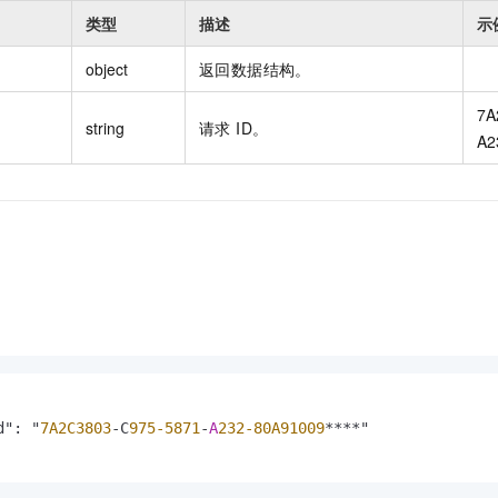
类型
描述
示
object
返回数据结构。
7A
string
请求 ID。
A2
d": "
7A2C3803
-C
975-5871
-
A
232-80A91009
****"
