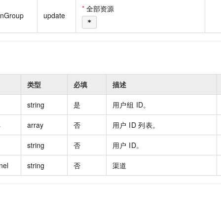
一个 AI 助手
即刻拥有 DeepSeek-R1 满血版
超强辅助，Bol
*
全部资源
inGroup
update
在企业官网、通讯软件中为客户提供 AI 客服
多种方案随心选，轻松解锁专属 DeepSeek
*
类型
必填
描述
string
是
用户组 ID。
s
array
否
用户 ID 列表。
string
否
用户 ID。
nel
string
否
渠道