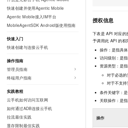
AI 产品 免费试用
网络
安全
云开发大赛
快速创建并使用Agentic Mobile
Tableau 订阅
1亿+ 大模型 tokens 和 
Agentic Mobile接入IM平台
可观测
入门学习赛
中间件
AI空中课堂在线直播课
授权信息
140+云产品 免费试用
大模型服务
MobileAgentSDK Android版使用指南
上云与迁云
产品新客免费试用，最长1
数据库
下表是
API
对应的
生态解决方案
千问AI平台-Token Plan
快速入门
企业出海
大模型ACA认证体验
予调用此
API
的权
大数据计算
助力企业全员 AI 认知与能
快速创建与连接云手机
行业生态解决方案
操作：是指具体
政企业务
媒体服务
千问AI平台-模型体验
开发者生态解决方案
访问级别：是指每
操作指南
在线体验全尺寸、多种模态
企业服务与云通信
资源类型：是指
AI 开发和 AI 应用解决
管理员指南
Happy 系列大模型
对于必选的
域名与网站
终端用户指南
对于不支持
终端用户计算
实践教程
条件关键字：是
Serverless
云手机如何访问互联网
关联操作：是指
大模型解决方案
如何通过ADB连接云手机
开发工具
快速部署 Dify，高效搭建 
拉流最佳实践
操作
迁移与运维管理
显存限制最佳实践