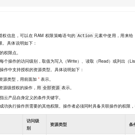
服务生态伙伴
视觉 Coding、空间感知、多模态思考等全面升级
1M上下文，专为长程任务能力而生
云工开物
企业应用
Night Plan 支持 Qwen 3.8-Max
AI 办公
NEW
Red Hat
30+ 款产品免费体验
夜间 5 折，Qwen/Meoo/TokenPlan 客户专享
AI智能应用
科研合作
ERP
堂（旗舰版）
SUSE
智能客服
AI 应用构建
大模型原生
CRM
2个月
自动承接线索
授权信息，可以在
RAM
权限策略语句的
元素中使用，用来给
Action
建站小程序
Qoder
大模型服务平台百炼-应用模版
OA 办公系统
HOT
NEW
限。具体说明如下：
面向真实软件
个人版上线、团队版降价；千问3.8-Max首发发尝鲜
丰富多元化的应用模版和解决方案
力提升
财税管理
模板建站
的权限点。
万有无界
大模型服务平台百炼-智能体
400电话
定制建站
个操作的访问级别，取值为写入（Write）、读取（Read）或列出（Lis
的模型效果
灵活可视化地构建企业级 Agent
操作中支持授权的资源类型。具体说明如下：
方案
广告营销
模板小程序
秒悟
人工智能平台 PAI
资源类型，用前面加
*
表示。
定制小程序
云端极速 AI 
新一代 AI 视频生成模型，深度适配广告营销等场景
AI Native 的算法工程平台，一站式完成建模、训练、推理服务部署
资源级授权的操作，用
表示。
全部资源
APP 开发
指云产品自身定义的条件关键字。
建站系统
成功执行操作所需要的其他权限。操作者必须同时具备关联操作的权限，
AI 应用
10分钟微调：让0.6B模型媲美235B模型
多模态数据信
访问级
资源类型
条
依托云原生高可用架构,实现Dify私有化部署
用1%尺寸在特定领域达到大模型90%以上效果
别