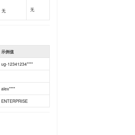
t.diy 一步搞定创意建站
构建大模型应用的安全防护体系
无
通过自然语言交互简化开发流程,全栈开发支持
通过阿里云安全产品对 AI 应用进行安全防护
无
示例值
ug-12341234****
alex****
ENTERPRISE