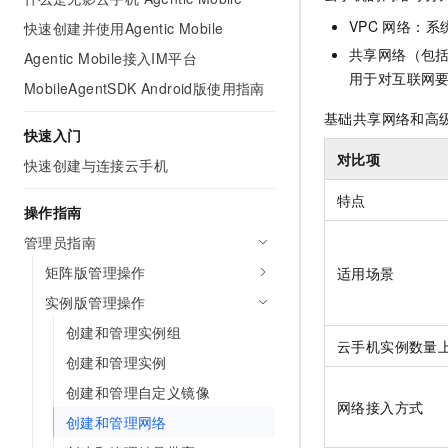
AI 产品 免费试用
网络
安全
云开发大赛
VPC
网络：系
快速创建并使用Agentic Mobile
Tableau 订阅
1亿+ 大模型 tokens 和 
共享网络（包
Agentic Mobile接入IM平台
可观测
入门学习赛
中间件
AI空中课堂在线直播课
140+云产品 免费试用
用于对互联网
大模型服务
MobileAgentSDK Android版使用指南
上云与迁云
产品新客免费试用，最长1
数据库
基础共享网络和高
生态解决方案
千问AI平台-Token Plan
快速入门
企业出海
大模型ACA认证体验
大数据计算
对比项
助力企业全员 AI 认知与能
快速创建与连接云手机
行业生态解决方案
政企业务
媒体服务
千问AI平台-模型体验
特点
开发者生态解决方案
操作指南
在线体验全尺寸、多种模态
企业服务与云通信
AI 开发和 AI 应用解决
管理员指南
Happy 系列大模型
域名与网站
矩阵版管理操作
适用场景
实例版管理操作
终端用户计算
创建和管理实例组
云手机实例数量
Serverless
大模型解决方案
创建和管理实例
开发工具
创建和管理自定义镜像
快速部署 Dify，高效搭建 
网络接入方式
创建和管理网络
迁移与运维管理