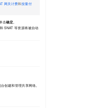
AT 网关计费
和
按量付
单击
确定
。
和
SNAT
等资源将被自动
制台创建和管理共享网络。