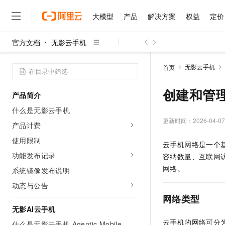
大模型
产品
解决方案
权益
定价
官方文档
无影云手机
大模型
产品
解决方案
权益
定价
云市场
伙伴
服务
了解阿里云
精选产品
精选解决方案
普惠上云
产品定价
精选商城
成为销售伙伴
售前咨询
为什么选择阿里云
千问AI平台
无影云手机
首页
了解云产品的定价详情
大模型服务平台百炼
千问办公，解锁你的工作
普惠上云 官方力荐
分销伙伴
在线服务
网站建设
什么是云计算
大
大模型服务与应用平台
企业级Agent产品，直接
云服务器38元/年起，超
创建和管
产品简介
咨询伙伴
多端小程序
技术领先
云上成本管理
售后服务
千问大模型
Agency Agents：拥
官方推荐返现计划
大模型
什么是无影云手机
大模型
精选产品
精选解决方案
Salesforce 国际版订阅
稳定可靠
管理和优化成本
多元化、高性能、安全可靠
推荐新用户得奖励，单订单
更新时间：
2026-04-07
销售伙伴合作计划
产品计费
自助服务
友盟天域
安全合规
人工智能与机器学习
AI
文本生成
无影云电脑
HappyHorse 打造一
云工开物
使用限制
云手机网络是一个
无影生态合作计划
在线服务
观测云
分析师报告
随时随地安全接入的云上超
高校专属算力普惠，学生认
计算
互联网应用开发
功能发布记录
Qwen3.8-Max
容纳数量、互联网
HOT
Salesforce On Alibaba C
工单服务
智能体时代全能旗舰模型
Tuya 物联网平台阿里云
研究报告与白皮书
网络。
系统镜像发布说明
云解析DNS
快速拥有专属 OpenClaw
Consulting Partner 合
大数据
容器
免费试用
短信专区
动态与公告
蓝凌 OA
Qwen3.7-Plus
AI 大模型销售与服务生
现代化应用
存储
天池大赛
网络类型
能看、能想、能动手的多模
云原生大数据计算服务 Max
解决方案免费试用 新老
电子合同
无影AI云手机
面向分析的企业级SaaS模
最高领取价值200元试用
安全
网络与CDN
AI 算法大赛
Qwen3-VL-Plus
云手机的网络可分
畅捷通
什么是无影云手机 Agentic Mobile