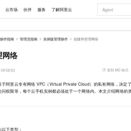
云市场
伙伴
服务
了解阿里云
AI 特惠
数据与 API
成为产品伙伴
企业增值服务
最佳实践
价格计算器
AI 场景体
基础软件
产品伙伴合
阿里云认证
市场活动
配置报价
大模型
操作指南
管理员指南
实例版管理操作
创建和管理网络
自助选配和估算价格
新方式
域名与网站
睿译宝，AI翻译排版一步到位
智启 AI 普惠权益
产品生态集成认证中心
企业支持计划
云上春晚
千问官方 MaaS 平台，为开发者和 Agent 而生，新用户赠送 1 亿 + tokens 额度
云服务器 EC
Qwen Aud
AI Coding
阿里云Maa
2026 阿里云
为企业打
数据集
Windows
大模型认证
模型
NEW
NEW
交付可用成果
值低价云产品抢先购
提供智能易用的域名与建站服务
上传文档即自动完成翻译和格式还原
至高享 1亿+免费 tokens，加速 Al 应用落地
安全可靠、弹
智能编程，一键
理网络
产品生态伙伴
专家技术服务
云上奥运之旅
弹性计算合作
阿里云中企出
手机三要素
宝塔 Linux
全部认证
价格优势
有专属领域专家
对象存储 OSS
GLM-5.2：长任务时代开源旗舰模型
阿里云 OPC 创新助力计划
云数据库 RD
即刻拥有 DeepS
AI 电商营销
产品生态伙伴工作台
企业增值服务台
云栖战略参考
云存储合作计
云栖大会
身份实名认证
CentOS
训练营
推动算力普惠，释放技术红利
的大模型服务
最高返9万
多领域专家智能体,一键组建 AI 虚拟交付团队
至高百万元 Token 补贴，加速一人公司成长
稳定、安全、高性价比、高性能的云存储服务
真正可用的 1M 上下文,一次完成代码全链路开发
轻松解锁专属 Dee
从图文生成到
复制 MD 格式
 09:58:53
云上的中国
数据库合作计
活动全景
短信
Docker
图片和
站式影视创作平台
人工智能平台 PAI
Hermes Agent，打造自进化智能体
Token Plan 模型订阅计划
Qoder
5 分钟轻松部署
AI 广告创作
企业成长
大模型
NEW
信息公告
基于阿里云
专有网络 VPC（Virtual Private Cloud）
的私有网络，决定
看见新力量
云网络合作计
OCR 文字识别
JAVA
级电脑
证享300元代金券
可视化编排打通从文字构思到成片全链路闭环
一站式AI开发、训练和推理服务
自主进化，持久记忆，越用越聪明
Qwen3.8-Max 首发尝鲜，限时加量 10 倍，夜间低至2折
面向真实软件
图文、视频一
Kimi-K3
HappyHors
访问权限等，每个云手机实例都必须处于一个网络内。本文介绍网络的
NEW
魔搭 Mode
loud
服务实践
官网公告
Kimi 最新旗舰模型，长程编程与推理利器
让文字生成流
金融模力时刻
Salesforce O
版
发票查验
全能环境
Qoder CN
Claude Code + GStack 打造工程团队
千问办公，限时限量积分加倍
云原生数据库 P
低代码高效构
AI 建站
NEW
作计划
计划
创新中心
魔搭 ModelSc
健康状态
让AI从“聊天伙伴”进化为能干活的“数字员工”
覆盖公网/内网、递归/权威、移动APP等全场景解析服务
安装技能 GStack，拥有专属 AI 工程团队
你的AI工作搭子，覆盖日常办公高频场景
基于千问大模型等，支持代码智能生成、研发智能问答
0 代码专业建
客户案例
天气预报查询
操作系统
Deepseek-v4-pro
HappyHors
态合作计划
态智能体模型
旗舰 MoE 大模型，百万上下文与顶尖推理能力
图生视频，流
Compute
同享
容器服务 Kubernetes 版 ACK
万小智 AI 建站低至 15元/月
云防火墙
AI 短剧/漫剧
快递物流查询
WordPress
成为服务伙
高校合作
式云数据仓库
点，立即开启云上创新
提供一站式管理容器应用的 K8s 服务
送.CN域名，送备案服务码
云原生的云上
AI助力短剧
GLM-5.2
Wan2.7-T
为以下类型：
Ubuntu