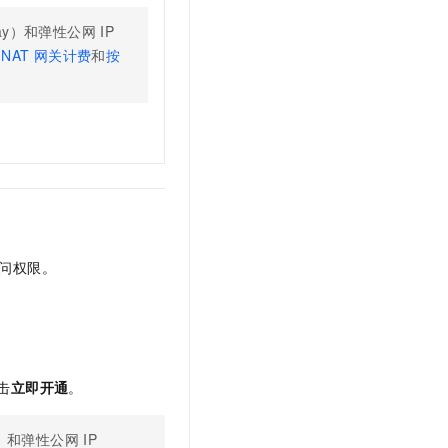
ay）
和
弹性公网 IP
NAT 网关计费
和
按
问权限。
击
立即开通
。
）
和
弹性公网 IP