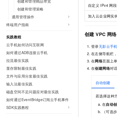
创建和管理精品带宽
10 分钟在聊天系统中增加
自定义
IPv4
网段
专有云
创建和管理策略
加入云企业网实
通用管理操作
终端用户指南
创建
VPC
网络
实践教程
云手机如何访问互联网
登录
无影云手
如何通过ADB连接云手机
在左侧导航栏
拉流最佳实践
在
网络
页面上
显存限制最佳实践
在
创建网络
对
文件与应用分发最佳实践
自动创建
输入法最佳实践
磁盘空间不足问题应对最佳实践
若选择这种
如何通过EventBridge订阅云手机事件
在
自动
SDK实践教程
（可选