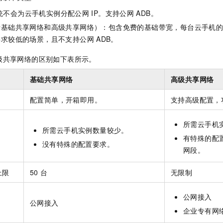
服务生态伙伴
视觉 Coding、空间感知、多模态思考等全面升级
1M上下文，专为长程任务能力而生
云工开物
企业应用
Night Plan 支持 Qwen 3.8-Max
AI 办公
NEW
统不会为云手机实例分配公网
IP。支持公网
ADB。
Red Hat
30+ 款产品免费体验
夜间 5 折，Qwen/Meoo/TokenPlan 客户专享
AI智能应用
科研合作
括基础共享网络和高级共享网络）：包含免费的基础带宽，每台云手机
ERP
堂（旗舰版）
SUSE
智能客服
要求较低的场景，且不支持公网
ADB。
AI 应用构建
大模型原生
CRM
2个月
自动承接线索
级共享网络的区别如下表所示。
建站小程序
Qoder
大模型服务平台百炼-应用模版
OA 办公系统
HOT
NEW
面向真实软件
个人版上线、团队版降价；千问3.8-Max首发发尝鲜
丰富多元化的应用模版和解决方案
基础共享网络
高级共享网络
力提升
财税管理
模板建站
万有无界
大模型服务平台百炼-智能体
配置简单，开箱即用。
支持高级配置，
400电话
定制建站
的模型效果
灵活可视化地构建企业级 Agent
方案
广告营销
模板小程序
所需云手机
秒悟
人工智能平台 PAI
所需云手机实例数量较少。
定制小程序
云端极速 AI 
新一代 AI 视频生成模型，深度适配广告营销等场景
AI Native 的算法工程平台，一站式完成建模、训练、推理服务部署
有特殊的配
没有特殊的配置要求。
网段。
APP 开发
建站系统
上限
50
台
无限制
公网接入
AI 应用
10分钟微调：让0.6B模型媲美235B模型
多模态数据信
公网接入
依托云原生高可用架构,实现Dify私有化部署
用1%尺寸在特定领域达到大模型90%以上效果
企业专有网