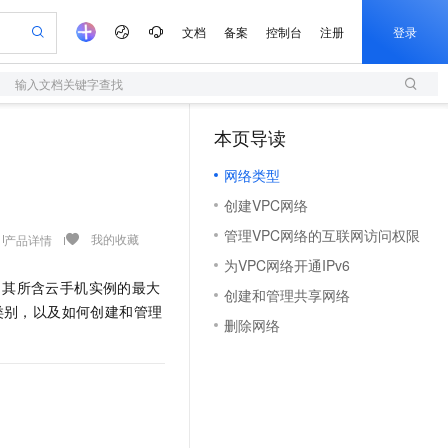
文档
备案
控制台
注册
登录
输入文档关键字查找
验
作计划
器
AI 活动
专业服务
服务伙伴合作计划
开发者社区
加入我们
服务平台百炼
阿里云 OPC 创新助力计划
本页导读
（1）
一站式生成采购清单，支持单品或批量购买
S
io：打造专属 AI 语音助手
S产品伙伴计划（繁花）
峰会
造的大模型服务与应用开发平台
轻量应用服务器
一句话生成原生可编辑精美 PPT 文稿
AI 生产力先锋
Al MaaS 服务伙伴赋能合作
域名
博文
Careers
至高可申请百万元
网络类型
性可伸缩的云计算服务
开启高性价比 AI 编程新体验
Qwen-Audio-3.0-Realtime 端到端实时语音角色扮演
输入一句话想法, 轻松生成专业的 PPT
先锋实践拓展 AI 生产力的边界
快速构建应用程序和网站，即刻迈出上云第一步
Token 补贴，五大权
计划
海大会
伙伴信用分合作计划
商标
问答
社会招聘
创建VPC网络
益加速 OPC 成功
S
eek-V4-Pro
数字证书管理服务（原SSL证书）
一键部署幻兽帕鲁游戏服务器
飞天发布时刻
HOT
划
备案
电子书
校园招聘
管理VPC网络的互联网访问权限
pSeek-V4-Pro
视频创作，一键激活电商全链路生产力
全托管，含MySQL、PostgreSQL、SQL Server、MariaDB多引擎
实现全站HTTPS，呈现可信的WEB访问
一键购买专属联机服务器，轻松开启游戏
所见，即是所愿
我的收藏
产品详情
更多支持
划
公司注册
镜像站
为VPC网络开通IPv6
视频生成
语音识别与合成
专属 QwenPaw
短信服务
漫剧工坊：一站式动画创作平台
AI 实训营
HOT
了其所含云手机实例的最大
合作伙伴培训与认证
创建和管理共享网络
划
上云迁移
的智能体编程平台
站生成，高效打造优质广告素材
从聊天伙伴进化为能主动干活的本地数字员工
快速生产连贯的高质量长漫剧
从基础到进阶，Agent 创客手把手教你
国内短信简单易用，安全可靠，秒级触达，全球覆盖200+国家和地区。
e-1.1-T2V
Qwen3-TTS-Flash
类别，以及如何创建和管理
lScope
我要反馈
查询合作伙伴
删除网络
畅细腻的高质量视频
离线语音合成大模型，多语言方言自适应，低延迟高稳定
n Alibaba Cloud ISV 合作
代维服务
olarDB
建企业门户网站
大数据开发治理平台 DataWorks
10 分钟搭建微信、支付宝小程序
创新加速
ope
登录合作伙伴管理后台
我要建议
站，无忧落地极速上线
以可视化方式快速构建移动和 PC 门户网站
100%兼容MySQL、PostgreSQL，兼容Oracle，支持集中和分布式
高效部署网站，快速应用到小程序
Data Agent 驱动的一站式 Data+AI 开发治理平台
e-1.1-I2V
Cosyvoice-V3-Flash
安全
畅自然，细节丰富
高表现力语音合成大模型，语音克隆听感自然
我要投诉
上云场景组合购
伴
边界网络安全防护产品
漫剧创作，剧本、分镜、视频高效生成
覆盖90%+业务场景，专享组合折扣价
2V
VPN
Fun-ASR