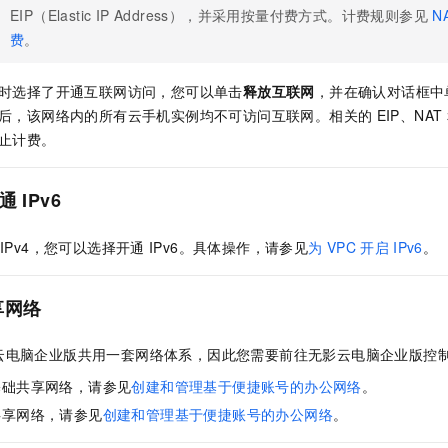
EIP（Elastic IP Address）
，并采用按量付费方式。计费规则参见
N
费
。
时选择了开通互联网访问，您可以单击
释放互联网
，并在确认对话框中
后，该网络内的所有云手机实例均不可访问互联网。相关的
EIP、NAT
止计费。
通
IPv6
IPv4，您可以选择开通
IPv6。
具体操作，请参见
为
VPC
开启
IPv6
。
享网络
云电脑企业版
共用一套网络体系，因此您需要前往
无影云电脑企业版
控
基础共享网络，请参见
创建和管理基于便捷账号的办公网络
。
共享网络，请参见
创建和管理基于便捷账号的办公网络
。