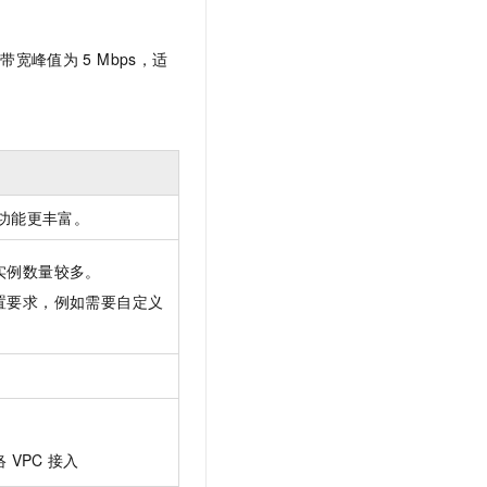
文戏情感细腻自然，动作戏激烈拳拳到肉，实现更强表演能力
支持中英文自由切换，具备更强的噪声鲁棒性
云聚AI 严选权益
SSL 证书
，一键激活高效办公新体验
精选AI产品，从模型到应用全链提效
的带宽峰值为
5 Mbps，适
堡垒机
AI 用量加速计划
应用
防火墙
、识别商机，让客服更高效、服务更出色。
新老同享，达量后返
千问办公
主机安全
NEW
的智能体编程平台
一站式AI生产力平台
AI 应用及服务市场
伶鹊
功能更丰富。
企业级人与Agent协作平台，接入和调度多个数字员工
智能客服平台，对话机器人、对话分析、智能外呼
AI 应用
实例数量较多。
大模型服务平台百炼 - 全妙
大模型
应用创作平台
多模态内容创作工具，已接入 DeepSeek
置要求，例如需要自定义
自然语言处理
数据标注
机器学习
息提取
与 AI 智能体进行实时音视频通话
从文本、图片、视频中提取结构化的属性信息
构建支持视频理解的 AI 音视频实时通话应用
络
VPC
接入