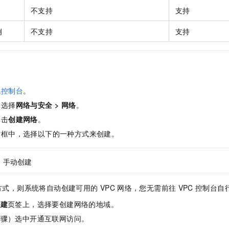
一个 AI 助手
即刻拥有 DeepSeek-R1 满血版
超强辅助，Bol
不支持
支持
在企业官网、通讯软件中为客户提供 AI 客服
多种方案随心选，轻松解锁专属 DeepSeek
例
不支持
支持
机控制台
。
，选择
网络与安全
>
网络
。
单击
创建网络
。
话框中，选择以下的一种方式来创建。
手动创建
方式，则系统将自动创建可用的
VPC
网络，您无需前往
VPC
控制台自
创建
页签上，选择要创建网络的地域。
步骤）选中开通互联网访问。