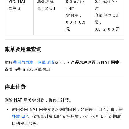
VPC NAT
总处理流
0.3
元/个/
0.3
元/个/小
网关
3
量：2 GB
小时
时
实例费：
容量单位 CU
0.3×1=0.3
费：
元
0.3×2=0.6
元
账单及用量查询
前往
费用与成本 - 账单详情
页面，将
产品名称
设置为
NAT
网关
，
查看消费情况和账单信息。
停止计费
删除 NAT 网关实例后，将停止计费。
使用公网 NAT 网关实现公网访问时，如需停止 EIP 计费，需
释放
EIP
。仅按量计费 EIP 支持释放，包年包月 EIP 到期后
自动停止服务。