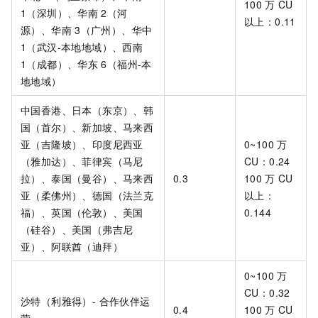
100
万
CU
1（深圳）、华南
2（河
以上：0.11
源）、华南
3（广州）、
华中
1（武汉-本地地域）、
西南
1（成都）
、华东
6（福州-本
地地域）
中国香港、日本（东京）、韩
国（首尔）、新加坡、马来西
亚（吉隆坡）、印度尼西亚
0~100
万
（雅加达）、菲律宾（马尼
CU：0.24
拉）、泰国（曼谷）、马来西
0.3
100
万
CU
亚（柔佛州）、德国（法兰克
以上：
福）、英国（伦敦）、美国
0.144
（硅谷）、美国（弗吉尼
亚）、阿联酋（迪拜）
0~100
万
CU：0.32
沙特（利雅得）- 合作伙伴运
0.4
100
万
CU
营