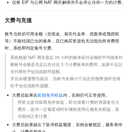
仅将 EIP 与公网 NAT 网关解绑并不会停止任何一方的计费。
欠费与充值
账号当前的可用余额（含现金、相关代金券、优惠券或预授权
等）不能结清已出的账单，且已购买资源包无法抵扣所有费用
时，系统即判定账号欠费。
系统根据 NAT 网关最近
24
小时的账单应付金额的平均值来判
断账号余额是否足以支付后
3
个计费账单的费用，如果不足以
支付将给予短信或邮件提醒。
开启余额预警功能后，当账号余额小于设定的预警值时也将
给予短信或邮件提醒。
欠费后如果在
延期免停权益
内，实例仍可正常使用。
阿里云提供延期免停权益，即当按量计费的资源发生欠
费后，提供一定额度或时长继续使用云服务的权益，延
停期间正常计费。
欠费后如果超出了延停权益额度，实例会被锁定，服务将停
止，计费也将停止。