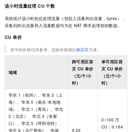
该小时流量处理 CU 个数
系统统计该小时的总处理流量（包括入流量和出流量，bytes），
采集到的出流量和入流量数据均为在
NAT
网关处理前的数据。
CU 单价
表中的价格仅供参考，实际价格请以
购买页
为准。
跨可用区容
单可用区容
灾 CU 单价
灾 CU 单价
地域
（元/个/小
（元/个/小
时）
时）
华东
1（杭州）、华东
2（上
海）、
华东
5（南京-本地地
域）、
华北
1（青岛）、华北
2（北京）、华北
3（张家
0~100
万
口）、华北
5（呼和浩特）、
CU：0.184
华北
6（乌兰察布）、华南
0.23