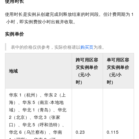
使用时长
使用时长是实例从创建完成到释放结束的时间段。但计费周期为
1
小时，即实例费按小时出账并收取。
实例单价
表中的价格仅供参考，实际价格请以
购买页
为准。
跨可用区容
单可用区容
灾实例单价
灾实例单价
地域
（元/小
（元/小
时）
时）
华东
1（杭州）、华东
2（上
海）、
华东
5（南京-本地地
域）、
华北
1（青岛）、华北
2（北京）、华北
3（张家
口）、华北
5（呼和浩特）、
华北
6（乌兰察布）、华南
0.23
0.115