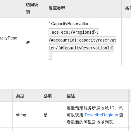
一个 AI 助手
即刻拥有 DeepSeek-R1 满血版
超强辅助，Bol
访问级
资源类型
条
在企业官网、通讯软件中为客户提供 AI 客服
多种方案随心选，轻松解锁专属 DeepSeek
别
*
CapacityReservation
acs:ecs:{#regionId}:
acityRese
{#accountId}:capacityreservat
get
ion/{#CapacityReservationId}
类型
必填
描述
容量预定服务所属地域 ID。您
string
是
可以调用
DescribeRegions
查
看最新的阿里云地域列表。