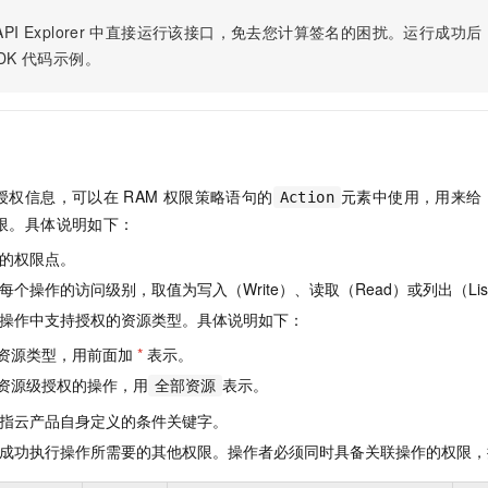
服务生态伙伴
视觉 Coding、空间感知、多模态思考等全面升级
1M上下文，专为长程任务能力而生
云工开物
企业应用
Night Plan 支持 Qwen 3.8-Max
AI 办公
NEW
PI Explorer
中直接运行该接口，免去您计算签名的困扰。运行成功后，OpenA
Red Hat
30+ 款产品免费体验
夜间 5 折，Qwen/Meoo/TokenPlan 客户专享
AI智能应用
科研合作
DK
代码示例。
ERP
堂（旗舰版）
SUSE
智能客服
AI 应用构建
大模型原生
CRM
2个月
自动承接线索
建站小程序
Qoder
大模型服务平台百炼-应用模版
OA 办公系统
HOT
NEW
面向真实软件
个人版上线、团队版降价；千问3.8-Max首发发尝鲜
丰富多元化的应用模版和解决方案
力提升
财税管理
模板建站
授权信息，可以在
RAM
权限策略语句的
元素中使用，用来给
Action
万有无界
大模型服务平台百炼-智能体
400电话
定制建站
限。具体说明如下：
的模型效果
灵活可视化地构建企业级 Agent
的权限点。
方案
广告营销
模板小程序
秒悟
人工智能平台 PAI
个操作的访问级别，取值为写入（Write）、读取（Read）或列出（Lis
定制小程序
云端极速 AI 
新一代 AI 视频生成模型，深度适配广告营销等场景
AI Native 的算法工程平台，一站式完成建模、训练、推理服务部署
操作中支持授权的资源类型。具体说明如下：
APP 开发
资源类型，用前面加
*
表示。
建站系统
资源级授权的操作，用
表示。
全部资源
指云产品自身定义的条件关键字。
AI 应用
10分钟微调：让0.6B模型媲美235B模型
多模态数据信
成功执行操作所需要的其他权限。操作者必须同时具备关联操作的权限，
依托云原生高可用架构,实现Dify私有化部署
用1%尺寸在特定领域达到大模型90%以上效果