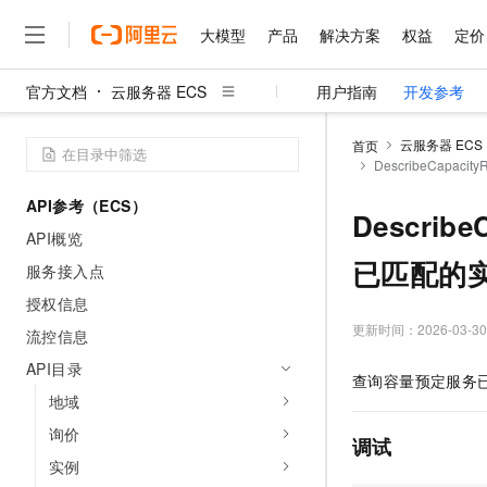
大模型
产品
解决方案
权益
定价
官方文档
云服务器 ECS
用户指南
开发参考
大模型
产品
解决方案
权益
定价
云市场
伙伴
服务
了解阿里云
精选产品
精选解决方案
普惠上云
产品定价
精选商城
成为销售伙伴
售前咨询
为什么选择阿里云
千问AI平台
云服务器 ECS
首页
了解云产品的定价详情
DescribeCapac
大模型服务平台百炼
睿译宝，AI翻译排版一
普惠上云 官方力荐
分销伙伴
在线服务
网站建设
什么是云计算
大
大模型服务与应用平台
上传文档即自动完成翻译和
云服务器38元/年起，超
API参考（ECS）
咨询伙伴
多端小程序
技术领先
Describ
云上成本管理
售后服务
千问大模型
GLM-5.2：长任务时代
官方推荐返现计划
大模型
API概览
大模型
精选产品
精选解决方案
Salesforce 国际版订阅
稳定可靠
管理和优化成本
多元化、高性能、安全可靠
推荐新用户得奖励，单订单
已匹配的
销售伙伴合作计划
服务接入点
自助服务
友盟天域
安全合规
人工智能与机器学习
AI
文本生成
无影云电脑
Hermes Agent，打造
云工开物
授权信息
无影生态合作计划
在线服务
观测云
分析师报告
随时随地安全接入的云上超
自主进化，持久记忆，越用
高校专属算力普惠，学生认
更新时间：
2026-03-30
计算
互联网应用开发
流控信息
Qwen3.8-Max
HOT
Salesforce On Alibaba C
工单服务
智能体时代全能旗舰模型
Tuya 物联网平台阿里云
研究报告与白皮书
API目录
云解析DNS
快速拥有专属 OpenClaw
Consulting Partner 合
大数据
容器
查询容量预定服务
免费试用
短信专区
地域
蓝凌 OA
Qwen3.7-Plus
AI 大模型销售与服务生
现代化应用
存储
天池大赛
能看、能想、能动手的多模
询价
云原生大数据计算服务 Max
解决方案免费试用 新老
电子合同
调试
面向分析的企业级SaaS模
最高领取价值200元试用
安全
实例
网络与CDN
AI 算法大赛
Qwen3-VL-Plus
畅捷通