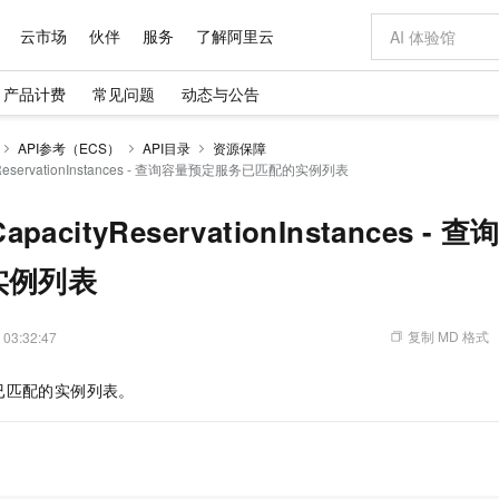
云市场
伙伴
服务
了解阿里云
产品计费
常见问题
动态与公告
AI 特惠
数据与 API
成为产品伙伴
企业增值服务
最佳实践
价格计算器
AI 场景体
基础软件
产品伙伴合
阿里云认证
市场活动
配置报价
大模型
API参考（ECS）
API目录
资源保障
自助选配和估算价格
ityReservationInstances - 查询容量预定服务已匹配的实例列表
步到位
域名与网站
智启 AI 普惠权益
产品生态集成认证中心
企业支持计划
云上春晚
Qwen Audio：打造专属 AI 语音助手
千问官方 MaaS 平台，为开发者和 Agent 而生，新用户赠送 1 亿 + tokens 额度
云服务器 EC
一句话生成原生
AI Coding
阿里云Maa
2026 阿里云
为企业打
数据集
Windows
大模型认证
模型
NEW
NEW
格式还原
值低价云产品抢先购
提供智能易用的域名与建站服务
至高享 1亿+免费 tokens，加速 Al 应用落地
Qwen-Audio-3.0-Realtime 端到端实时语音角色扮演
安全可靠、弹
输入一句话想法,
智能编程，一键
产品生态伙伴
专家技术服务
云上奥运之旅
弹性计算合作
阿里云中企出
手机三要素
宝塔 Linux
全部认证
eCapacityReservationInstances
价格优势
开源旗舰模型
对象存储 OSS
即刻拥有 DeepSeek-V4-Pro
阿里云 OPC 创新助力计划
云数据库 RD
一键部署幻兽
AI 电商营销
产品生态伙伴工作台
企业增值服务台
云栖战略参考
云存储合作计
云栖大会
身份实名认证
CentOS
训练营
推动算力普惠，释放技术红利
的大模型服务
最高返9万
真正可用的 1M 上下文,一次完成代码全链路开发
轻松解锁专属 DeepSeek-V4-Pro
至高百万元 Token 补贴，加速一人公司成长
稳定、安全、高性价比、高性能的云存储服务
一键购买专属
从图文生成到
实例列表
云上的中国
数据库合作计
活动全景
短信
Docker
图片和
自进化智能体
人工智能平台 PAI
5 分钟轻松部署专属 QwenPaw
Token Plan 模型订阅计划
Qoder
高效搭建 AI
AI 广告创作
企业成长
大模型
NEW
HOT
信息公告
看见新力量
云网络合作计
OCR 文字识别
JAVA
级电脑
越聪明
证享300元代金券
一站式AI开发、训练和推理服务
Qwen3.8-Max 首发尝鲜，限时加量 10 倍，夜间低至2折
从聊天伙伴进化为能主动干活的本地数字员工
面向真实软件
图文、视频一
复制 MD 格式
 03:32:47
Kimi-K3
HappyHors
NEW
魔搭 Mode
loud
服务实践
官网公告
Kimi 最新旗舰模型，长程编程与推理利器
让文字生成流
金融模力时刻
Salesforce O
版
发票查验
全能环境
Qoder CN
Claude Code + GStack 打造工程团队
千问办公，限时限量积分加倍
云原生数据库 P
低代码高效构
AI 建站
NEW
作计划
已匹配的实例列表。
计划
创新中心
魔搭 ModelSc
健康状态
让AI从“聊天伙伴”进化为能干活的“数字员工”
覆盖公网/内网、递归/权威、移动APP等全场景解析服务
安装技能 GStack，拥有专属 AI 工程团队
你的AI工作搭子，覆盖日常办公高频场景
基于千问大模型等，支持代码智能生成、研发智能问答
0 代码专业建
客户案例
天气预报查询
操作系统
Deepseek-v4-pro
HappyHors
态合作计划
态智能体模型
旗舰 MoE 大模型，百万上下文与顶尖推理能力
图生视频，流
Compute
同享
容器服务 Kubernetes 版 ACK
万小智 AI 建站低至 15元/月
云防火墙
AI 短剧/漫剧
快递物流查询
WordPress
成为服务伙
高校合作
式云数据仓库
点，立即开启云上创新
提供一站式管理容器应用的 K8s 服务
送.CN域名，送备案服务码
云原生的云上
AI助力短剧
GLM-5.2
Wan2.7-T
Ubuntu