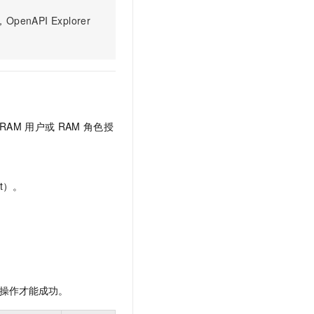
文戏情感细腻自然，动作戏激烈拳拳到肉，实现更强表演能力
支持中英文自由切换，具备更强的噪声鲁棒性
云聚AI 严选权益
SSL 证书
PI Explorer
，一键激活高效办公新体验
精选AI产品，从模型到应用全链提效
堡垒机
AI 用量加速计划
应用
防火墙
、识别商机，让客服更高效、服务更出色。
新老同享，达量后返
千问办公
主机安全
NEW
的智能体编程平台
一站式AI生产力平台
RAM
用户或
RAM
角色授
AI 应用及服务市场
伶鹊
企业级人与Agent协作平台，接入和调度多个数字员工
智能客服平台，对话机器人、对话分析、智能外呼
AI 应用
大模型服务平台百炼 - 全妙
大模型
t）。
应用创作平台
多模态内容创作工具，已接入 DeepSeek
自然语言处理
数据标注
机器学习
息提取
与 AI 智能体进行实时音视频通话
操作才能成功。
从文本、图片、视频中提取结构化的属性信息
构建支持视频理解的 AI 音视频实时通话应用