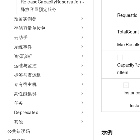
ReleaseCapacityReservation -
释放容量预定服务
RequestId
预留实例券
存储容量单位包
TotalCount
云助手
MaxResult
系统事件
资源诊断
CapacityRe
运维与监控
nItem
标签与资源组
专有宿主机
Instanc
高性能集群
任务
Insta
Deprecated
其他
公共错误码
示例