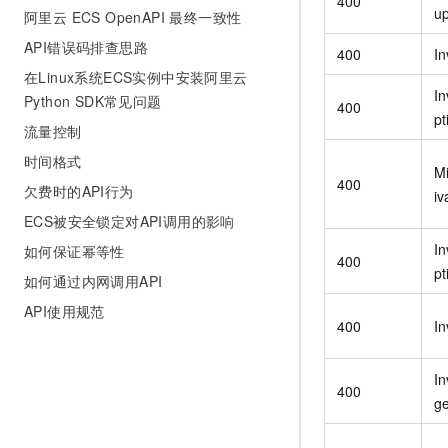
400
u
阿里云 ECS OpenAPI 最终一致性
API错误码排查思路
400
In
在Linux系统ECS实例中安装阿里云
In
Python SDK常见问题
400
pt
流量控制
时间格式
Mi
400
欠费时的API行为
iv
ECS被安全锁定对API调用的影响
In
如何保证幂等性
400
pt
如何通过内网调用API
API使用规范
400
In
In
400
g