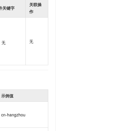
t.diy 一步搞定创意建站
构建大模型应用的安全防护体系
关联操
件关键字
通过自然语言交互简化开发流程,全栈开发支持
通过阿里云安全产品对 AI 应用进行安全防护
作
无
无
示例值
cn-hangzhou