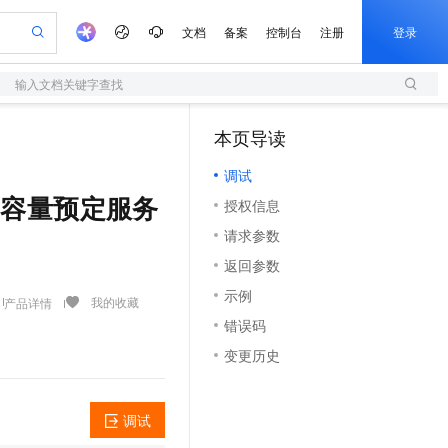
文档
备案
控制台
注册
登录
输入文档关键字查找
验
作计划
器
AI 活动
专业服务
服务伙伴合作计划
开发者社区
加入我们
服务平台百炼
阿里云 OPC 创新助力计划
本页导读
（1）
一站式生成采购清单，支持单品或批量购买
S
可编辑精美 PPT 文稿
S产品伙伴计划（繁花）
峰会
造的大模型服务与应用开发平台
轻量应用服务器
Agency Agents：拥有专属领域专家
AI 生产力先锋
Al MaaS 服务伙伴赋能合作
域名
博文
Careers
至高可申请百万元
调试
性可伸缩的云计算服务
 轻松生成专业的 PPT
开启高性价比 AI 编程新体验
先锋实践拓展 AI 生产力的边界
快速构建应用程序和网站，即刻迈出上云第一步
多领域专家智能体,一键组建 AI 虚拟交付团队
Token 补贴，五大权
计划
海大会
伙伴信用分合作计划
商标
问答
社会招聘
 - 查询容量预定服务
授权信息
益加速 OPC 成功
S
帕鲁游戏服务器
数字证书管理服务（原SSL证书）
HappyHorse 打造一站式影视创作平台
飞天发布时刻
HOT
划
备案
电子书
校园招聘
请求参数
联机服务器，轻松开启游戏
视频创作，一键激活电商全链路生产力
全托管，含MySQL、PostgreSQL、SQL Server、MariaDB多引擎
实现全站HTTPS，呈现可信的WEB访问
所见，即是所愿
可视化编排打通从文字构思到成片全链路闭环
更多支持
划
公司注册
镜像站
返回参数
视频生成
语音识别与合成
 智能体与工作流应用
短信服务
漫剧工坊：一站式动画创作平台
AI 实训营
合作伙伴培训与认证
示例
划
上云迁移
的智能体编程平台
站生成，高效打造优质广告素材
通过阿里云百炼高效搭建AI应用,助力高效开发
快速生产连贯的高质量长漫剧
从基础到进阶，Agent 创客手把手教你
国内短信简单易用，安全可靠，秒级触达，全球覆盖200+国家和地区。
我的收藏
产品详情
e-1.1-T2V
Qwen3-TTS-Flash
lScope
我要反馈
查询合作伙伴
错误码
畅细腻的高质量视频
离线语音合成大模型，多语言方言自适应，低延迟高稳定
n Alibaba Cloud ISV 合作
代维服务
olarDB
建企业门户网站
大数据开发治理平台 DataWorks
10 分钟搭建微信、支付宝小程序
变更历史
创新加速
ope
登录合作伙伴管理后台
我要建议
站，无忧落地极速上线
以可视化方式快速构建移动和 PC 门户网站
100%兼容MySQL、PostgreSQL，兼容Oracle，支持集中和分布式
高效部署网站，快速应用到小程序
Data Agent 驱动的一站式 Data+AI 开发治理平台
e-1.1-I2V
Cosyvoice-V3-Flash
安全
畅自然，细节丰富
高表现力语音合成大模型，语音克隆听感自然
我要投诉
上云场景组合购
伴
调试
边界网络安全防护产品
漫剧创作，剧本、分镜、视频高效生成
覆盖90%+业务场景，专享组合折扣价
2V
VPN
Fun-ASR