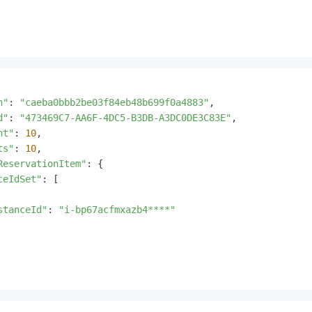
n"
: 
"caeba0bbb2be03f84eb48b699f0a4883"
,

d"
: 
"473469C7-AA6F-4DC5-B3DB-A3DC0DE3C83E"
,

nt"
: 
10
,

ts"
: 
10
,

ReservationItem"
: {

ceIdSet"
: [

stanceId"
: 
"i-bp67acfmxazb4****"