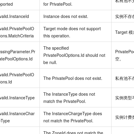
私有池不
pported
for PrivatePool.
valid.InstanceId
Instance does not exist.
实例不存
valid.PrivatePoolO
Target mode does not support
Target
模
ions.MatchCriteria
this operation.
The specified
ssingParameter.Pr
PrivateP
PrivatePoolOptions.Id should not
atePoolOptions.Id
空。
be null.
valid.PrivatePoolO
The PrivatePool does not exist.
私有池不
ions.Id
The InstanceType does not
valid.InstanceType
实例类型
match the PrivatePool.
valid.InstanceChar
The InstanceChargeType does
实例计费
eType
not match the PrivatePool.
The ZoneId does not match the