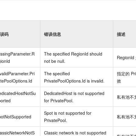
误码
错误信息
描述
issingParameter.R
The specified RegionId should
RegionId
ionId
not be null.
validParameter.Pri
The specified
指定的
Pr
tePoolOptions.Id
PrivatePoolOptions.Id is invalid.
效
edicatedHostNotSu
DedicatedHost is not supported
私有池不
orted
for PrivatePool.
Spot is not supported for
potNotSupported
私有池不
PrivatePool.
lassicNetworkNotS
Classic network is not supported