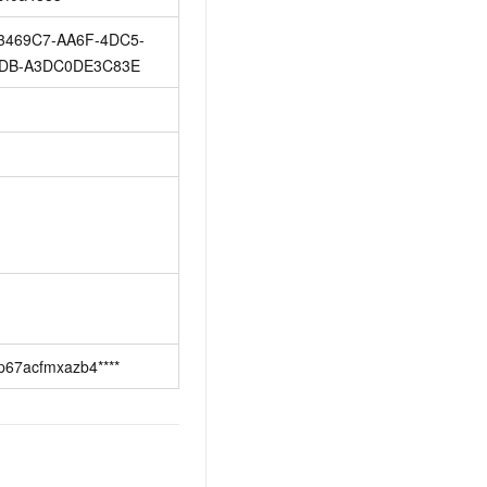
3469C7-AA6F-4DC5-
DB-A3DC0DE3C83E
bp67acfmxazb4****