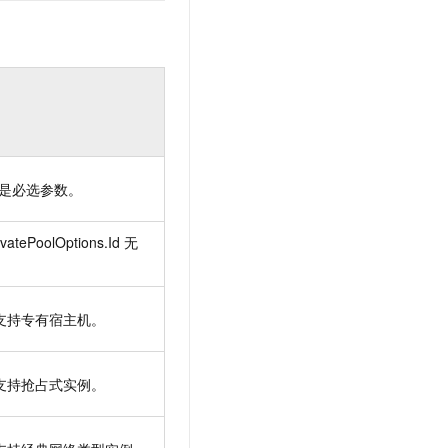
是必选参数。
ivatePoolOptions.Id
无
支持专有宿主机。
支持抢占式实例。