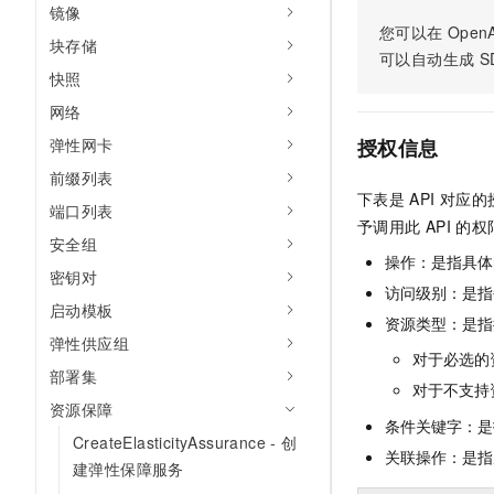
镜像
AI 产品 免费试用
网络
安全
云开发大赛
您可以在
OpenA
Tableau 订阅
1亿+ 大模型 tokens 和 
块存储
可以自动生成
S
可观测
入门学习赛
中间件
AI空中课堂在线直播课
快照
140+云产品 免费试用
大模型服务
上云与迁云
网络
产品新客免费试用，最长1
数据库
生态解决方案
千问AI平台-Token Plan
弹性网卡
授权信息
企业出海
大模型ACA认证体验
大数据计算
前缀列表
助力企业全员 AI 认知与能
行业生态解决方案
政企业务
下表是
API
对应的
媒体服务
端口列表
千问AI平台-模型体验
开发者生态解决方案
予调用此
API
的权
在线体验全尺寸、多种模态
安全组
企业服务与云通信
操作：是指具体
AI 开发和 AI 应用解决
密钥对
Happy 系列大模型
访问级别：是指每
域名与网站
启动模板
资源类型：是指
终端用户计算
弹性供应组
对于必选的
部署集
Serverless
大模型解决方案
对于不支持
资源保障
条件关键字：是
开发工具
快速部署 Dify，高效搭建 
CreateElasticityAssurance - 创
关联操作：是指
建弹性保障服务
迁移与运维管理