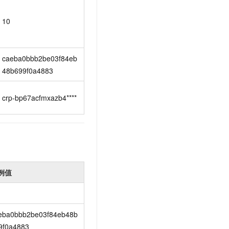
10
caeba0bbb2be03f84eb
48b699f0a4883
crp-bp67acfmxazb4****
例值
eba0bbb2be03f84eb48b
9f0a4883