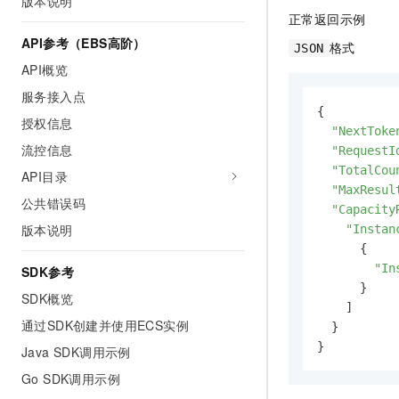
版本说明
正常返回示例
API参考（EBS高阶）
格式
JSON
API概览
服务接入点
{

授权信息
"NextToke
流控信息
"RequestI
"TotalCou
API目录
"MaxResul
公共错误码
"Capacity
版本说明
"Instan
      {

"In
SDK参考
      }

SDK概览
    ]

通过SDK创建并使用ECS实例
  }

}
Java SDK调用示例
Go SDK调用示例