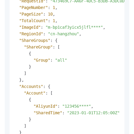
"RequestId"
:
"473469C7-AA6F-4DC5-B3DB-A3DC0DE3**
"PageNumber"
:
1
,
"PageSize"
:
10
,
"TotalCount"
:
1
,
"ImageId"
:
"m-bp1caf3yicx5jlfl****"
,
"RegionId"
:
"cn-hangzhou"
,
"ShareGroups"
:
{
"ShareGroup"
:
[
{
"Group"
:
"all"
}
]
}
,
"Accounts"
:
{
"Account"
:
[
{
"AliyunId"
:
"123456****"
,
"SharedTime"
:
"2023-01-01T12:05:00Z"
}
]
}