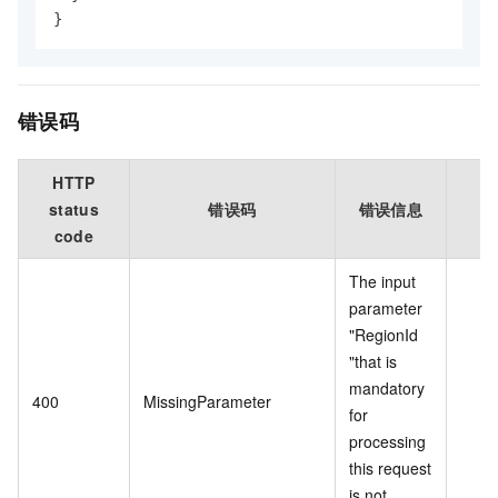
}
错误码
HTTP
status
错误码
错误信息
code
The input
parameter
"RegionId
"that is
mandatory
400
MissingParameter
for
processing
this request
is not