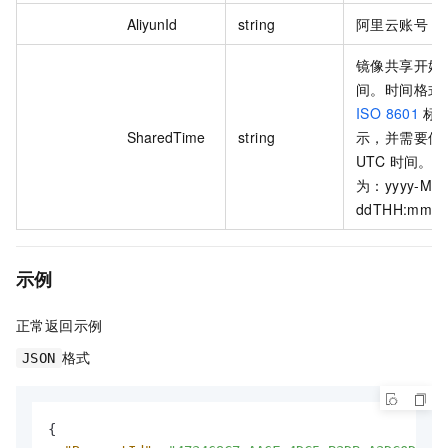
AliyunId
string
阿里云账号 I
镜像共享开始
间。时间格式
ISO 8601
标
SharedTime
string
示，并需要使
UTC 时间。 
为：yyyy-MM
ddTHH:mm:s
示例
正常返回示例
格式
JSON
{