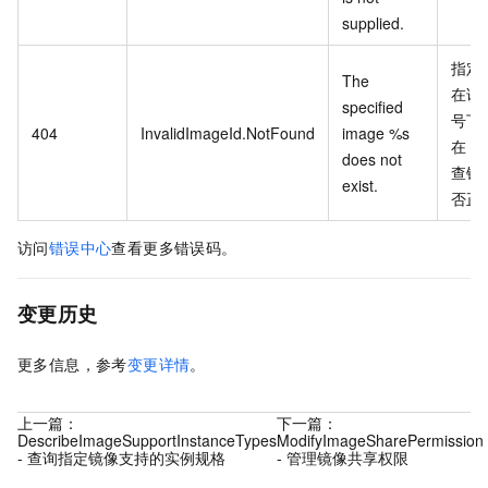
supplied.
指定
The
在该
specified
号下
404
InvalidImageId.NotFound
image %s
在，
does not
查镜像
exist.
否正
访问
错误中心
查看更多错误码。
变更历史
更多信息，参考
变更详情
。
上一篇：
下一篇：
DescribeImageSupportInstanceTypes
ModifyImageSharePermission
- 查询指定镜像支持的实例规格
- 管理镜像共享权限