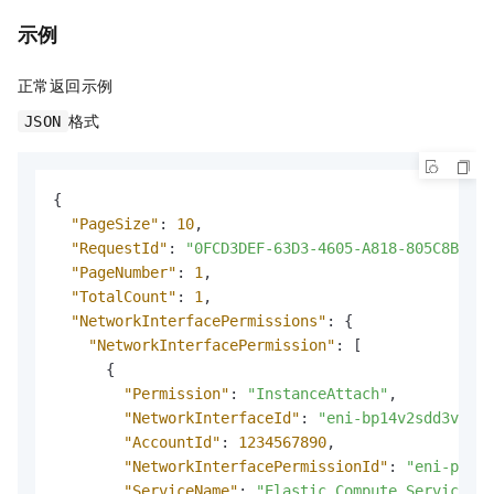
示例
正常返回示例
格式
JSON
{
"PageSize"
:
10
,
"RequestId"
:
"0FCD3DEF-63D3-4605-A818-805C8BD7DB
"PageNumber"
:
1
,
"TotalCount"
:
1
,
"NetworkInterfacePermissions"
:
{
"NetworkInterfacePermission"
:
[
{
"Permission"
:
"InstanceAttach"
,
"NetworkInterfaceId"
:
"eni-bp14v2sdd3v8htl
"AccountId"
:
1234567890
,
"NetworkInterfacePermissionId"
:
"eni-perm-
"ServiceName"
:
"Elastic Compute Service"
,