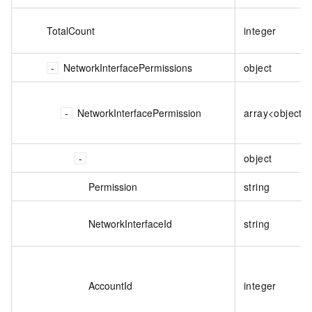
TotalCount
integer
NetworkInterfacePermissions
object
NetworkInterfacePermission
array<object>
object
Permission
string
NetworkInterfaceId
string
AccountId
integer