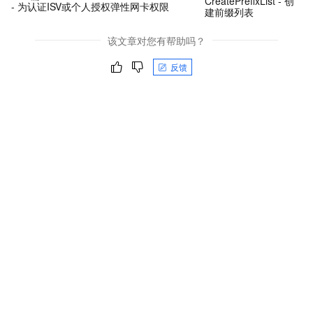
CreatePrefixList - 创
- 为认证ISV或个人授权弹性网卡权限
建前缀列表
该文章对您有帮助吗？
反馈