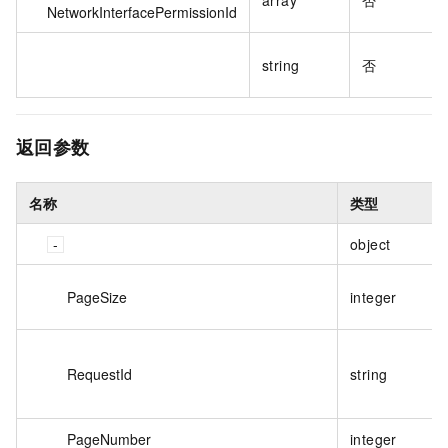
array
否
NetworkInterfacePermissionId
string
否
返回参数
名称
类型
object
PageSize
integer
RequestId
string
PageNumber
integer