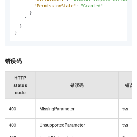
"PermissionState"
:
"Granted"
}
]
}
}
错误码
HTTP
status
错误码
错误
code
400
MissingParameter
%s
400
UnsupportedParameter
%s