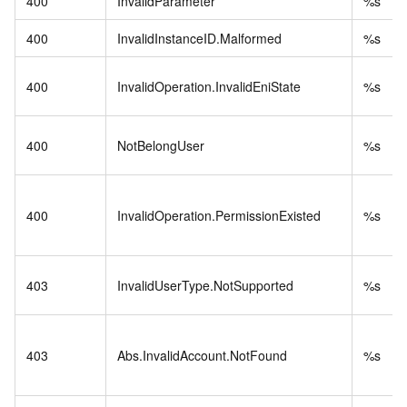
400
InvalidParameter
%s
400
InvalidInstanceID.Malformed
%s
400
InvalidOperation.InvalidEniState
%s
400
NotBelongUser
%s
400
InvalidOperation.PermissionExisted
%s
403
InvalidUserType.NotSupported
%s
403
Abs.InvalidAccount.NotFound
%s