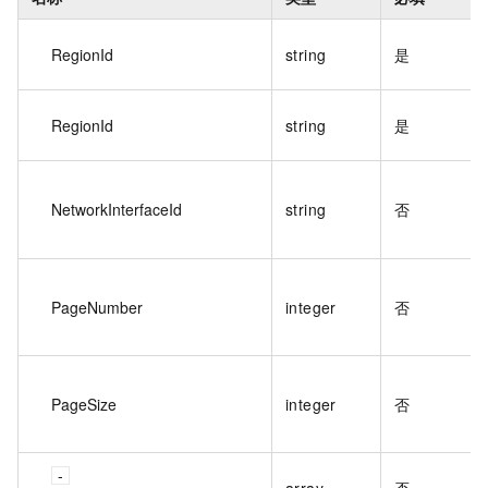
RegionId
string
是
RegionId
string
是
NetworkInterfaceId
string
否
PageNumber
integer
否
PageSize
integer
否