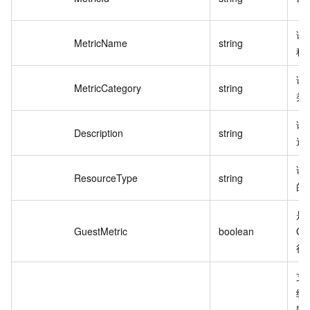
诊
MetricName
string
称
诊
MetricCategory
string
类
诊
Description
string
述
诊
ResourceType
string
的
是
GuestMetric
boolean
Gu
行
支
统
围