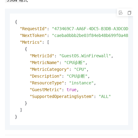
{
"RequestId"
:
"473469C7-AA6F-4DC5-B3DB-A3DC0DE***
"NextToken"
:
"caeba0bbb2be03f84eb48b699f0a4883"
,
"Metrics"
:
[
{
"MetricId"
:
"GuestOS.WinFirewall"
,
"MetricName"
:
"CPU诊断"
,
"MetricCategory"
:
"CPU"
,
"Description"
:
"CPU诊断"
,
"ResourceType"
:
"instance"
,
"GuestMetric"
:
true
,
"SupportedOperatingSystem"
:
"ALL"
}
]
}