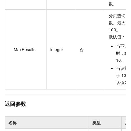
数。
分页查询时
数。最大值
100。
默认值：
当不设
MaxResults
integer
否
时，默
10。
当设置
于 100
认值为 
返回参数
名称
类型
描