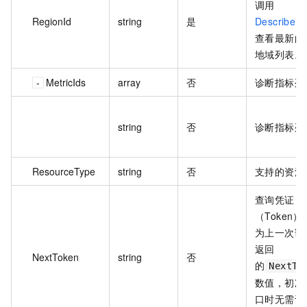
调用
RegionId
string
是
DescribeR
查看最新的
地域列表。
MetricIds
array
否
诊断指标列
string
否
诊断指标列
ResourceType
string
否
支持的资源
查询凭证
（Token
为上一次调
返回
NextToken
string
否
的
NextTo
数值，初次
口时无需设