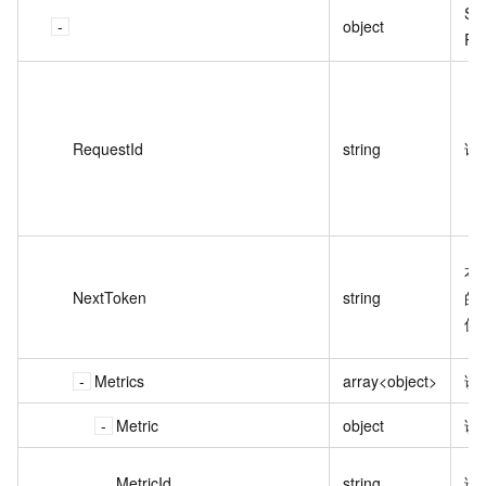
Sc
object
Re
RequestId
string
请
本
NextToken
string
的
值
Metrics
array<object>
诊
Metric
object
诊
MetricId
string
诊