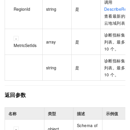
调用
RegionId
string
是
DescribeReg
查看最新的阿
云地域列表。
诊断指标集合 
array
是
列表。最多支
MetricSetIds
10 个。
诊断指标集合 
string
是
列表。最多支
10 个。
返回参数
名称
类型
描述
示例值
Schema of
object