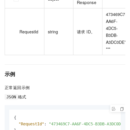
Response
473469C7-
AA6F-
4DC5-
RequestId
string
请求 ID。
B3DB-
A3DC0DE**
***
示例
正常返回示例
格式
JSON
{
"RequestId"
:
"473469C7-AA6F-4DC5-B3DB-A3DC0DE***