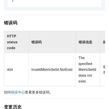
}
错误码
HTTP
status
错误码
错误信息
描
code
The
specified
诊
404
InvalidMetricSetId.NotExist
MetricSetId
不
does not
exist.
访问
错误中心
查看更多错误码。
变更历史