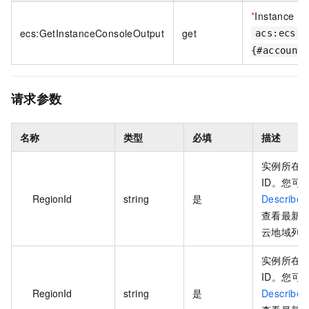
*
Instance
ecs:GetInstanceConsoleOutput
get
acs:ecs:{
{#accountI
请求参数
名称
类型
必填
描述
实例所在
ID。您可
RegionId
string
是
DescribeR
查看最新
云地域列
实例所在
ID。您可
RegionId
string
是
DescribeR