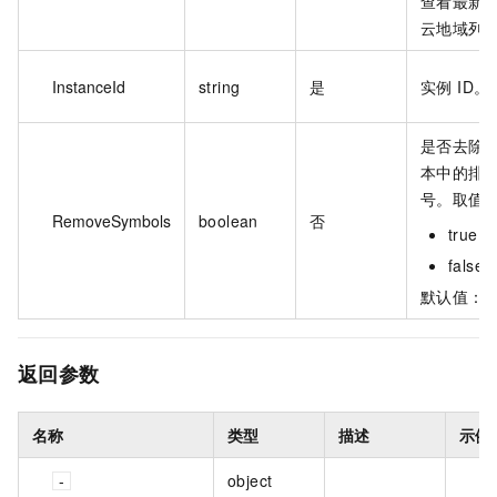
查看最新
云地域列
InstanceId
string
是
实例 ID。
是否去除
本中的排
号。取值
RemoveSymbols
boolean
否
true
fals
默认值：fa
返回参数
名称
类型
描述
示例
object