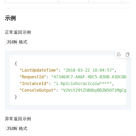
示例
正常返回示例
格式
JSON
{
"LastUpdateTime"
:
"2018-03-22 10:04:57"
,
"RequestId"
:
"473469C7-AA6F-4DC5-B3DB-A3DC0DE3C8
"InstanceId"
:
"i-bp1c1xhsrac2coiw****"
,
"ConsoleOutput"
:
"V2VsY29tZSB0byBDZW50T1MgCgpDaG
}
异常返回示例
格式
JSON