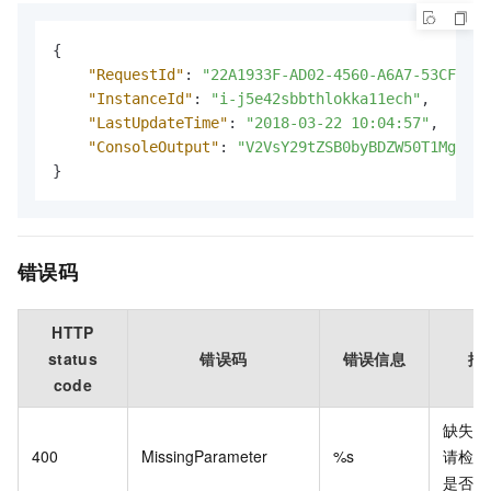
{
"RequestId"
:
"22A1933F-AD02-4560-A6A7-53CF2231
"InstanceId"
:
"i-j5e42sbbthlokka11ech"
,
"LastUpdateTime"
:
"2018-03-22 10:04:57"
,
"ConsoleOutput"
:
"V2VsY29tZSB0byBDZW50T1MgCgpD
}
错误码
HTTP
status
错误码
错误信息
描
code
缺失参
400
MissingParameter
%s
请检查
是否完