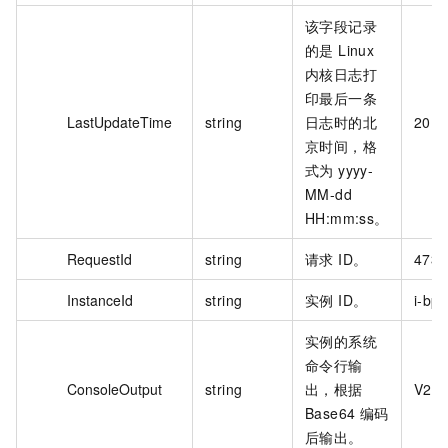
该字段记录
的是 Linux
内核日志打
印最后一条
LastUpdateTime
string
日志时的北
2018
京时间，格
式为 yyyy-
MM-dd
HH:mm:ss。
RequestId
string
请求 ID。
473
InstanceId
string
实例 ID。
i-bp
实例的系统
命令行输
ConsoleOutput
string
出，根据
V2V
Base64 编码
后输出。