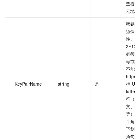
查看最
云地域
密钥对
须保持
性。长
2~12
必须以
母或中
不能以 h
https
KeyPairName
string
是
持 Uni
lett
符（其
文、中
等）。
半角冒
下划线
角句号