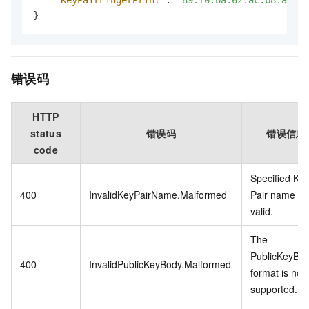
}
错误码
HTTP
status
错误码
错误信息
code
Specified Ke
400
InvalidKeyPairName.Malformed
Pair name is 
valid.
The
PublicKeyBo
400
InvalidPublicKeyBody.Malformed
format is not
supported.