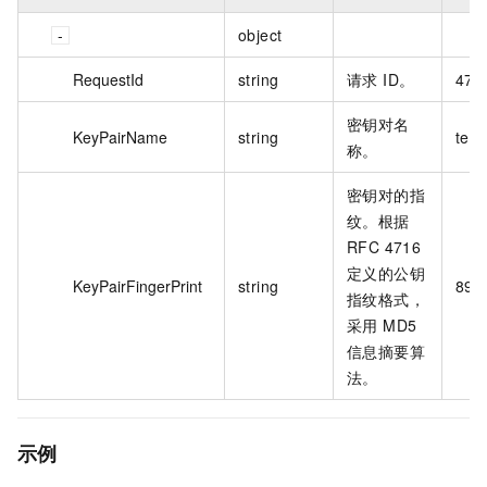
object
RequestId
string
请求 ID。
473
密钥对名
KeyPairName
string
tes
称。
密钥对的指
纹。根据
RFC 4716
定义的公钥
KeyPairFingerPrint
string
89:f
指纹格式，
采用 MD5
信息摘要算
法。
示例