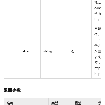
能以 al
acs
含 htt
https:
密钥对
值。N
围：1
传入该
Value
string
否
为空字
多支持 
符，不
http:
https:
返回参数
名称
类型
描述
示例