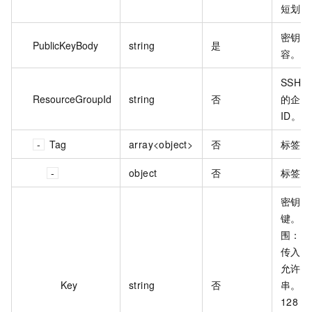
短划线
密钥对
PublicKeyBody
string
是
容。
SSH
ResourceGroupId
string
否
的企业
ID。
Tag
array<object>
否
标签列
object
否
标签列
密钥对
键。N
围：1
传入该
允许为
Key
string
否
串。最
128