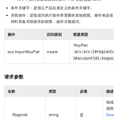
条件关键字：是指云产品自身定义的条件关键字。
关联操作：是指成功执行操作所需要的其他权限。操作者必须
同时具备关联操作的权限，操作才能成功。
操作
访问级别
资源类型
*
KeyPair
ecs:ImportKeyPair
create
acs:ecs:{#regionId}
{#accountId}:keypair
请求参数
名称
类型
必填
描述
地域 
调用
RegionId
string
是
Descr