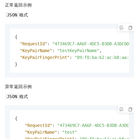
正常返回示例
格式
JSON
{
"RequestId"
:
"473469C7-AA6F-4DC5-B3DB-A3DC0DE3C8
"KeyPairName"
:
"testKeyPairName"
,
"KeyPairFingerPrint"
:
"89:f0:ba:62:ac:b8:aa:e1:6
}
异常返回示例
格式
JSON
{
"RequestId"
:
"473469C7-AA6F-4DC5-B3DB-A3DC0DE3
"KeyPairName"
:
"test"
"KeyPairFingerPrint"
:
"89:f0:ba:62:ac:b8:aa:e1