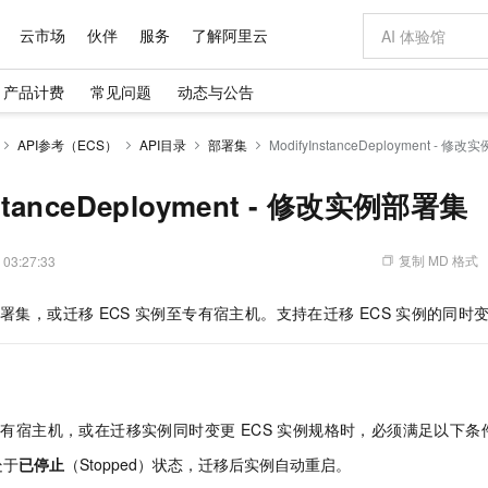
云市场
伙伴
服务
了解阿里云
产品计费
常见问题
动态与公告
AI 特惠
数据与 API
成为产品伙伴
企业增值服务
最佳实践
价格计算器
AI 场景体
基础软件
产品伙伴合
阿里云认证
市场活动
配置报价
大模型
API参考（ECS）
API目录
部署集
ModifyInstanceDeployment - 修
自助选配和估算价格
新方式
域名与网站
睿译宝，AI翻译排版一步到位
智启 AI 普惠权益
产品生态集成认证中心
企业支持计划
云上春晚
千问官方 MaaS 平台，为开发者和 Agent 而生，新用户赠送 1 亿 + tokens 额度
云服务器 EC
Qwen Aud
AI Coding
阿里云Maa
2026 阿里云
为企业打
数据集
Windows
大模型认证
模型
NEW
NEW
交付可用成果
值低价云产品抢先购
提供智能易用的域名与建站服务
上传文档即自动完成翻译和格式还原
至高享 1亿+免费 tokens，加速 Al 应用落地
安全可靠、弹
智能编程，一键
nstanceDeployment - 修改实例部署集
产品生态伙伴
专家技术服务
云上奥运之旅
弹性计算合作
阿里云中企出
手机三要素
宝塔 Linux
全部认证
价格优势
有专属领域专家
对象存储 OSS
GLM-5.2：长任务时代开源旗舰模型
阿里云 OPC 创新助力计划
云数据库 RD
即刻拥有 DeepS
AI 电商营销
产品生态伙伴工作台
企业增值服务台
云栖战略参考
云存储合作计
云栖大会
身份实名认证
CentOS
训练营
推动算力普惠，释放技术红利
的大模型服务
最高返9万
多领域专家智能体,一键组建 AI 虚拟交付团队
至高百万元 Token 补贴，加速一人公司成长
稳定、安全、高性价比、高性能的云存储服务
真正可用的 1M 上下文,一次完成代码全链路开发
轻松解锁专属 Dee
从图文生成到
复制 MD 格式
 03:27:33
云上的中国
数据库合作计
活动全景
短信
Docker
图片和
站式影视创作平台
人工智能平台 PAI
Hermes Agent，打造自进化智能体
Token Plan 模型订阅计划
Qoder
5 分钟轻松部署
AI 广告创作
企业成长
大模型
NEW
信息公告
署集，或迁移
ECS
实例至专有宿主机。支持在迁移
ECS
实例的同时
看见新力量
云网络合作计
OCR 文字识别
JAVA
级电脑
证享300元代金券
可视化编排打通从文字构思到成片全链路闭环
一站式AI开发、训练和推理服务
自主进化，持久记忆，越用越聪明
Qwen3.8-Max 首发尝鲜，限时加量 10 倍，夜间低至2折
面向真实软件
图文、视频一
Kimi-K3
HappyHors
NEW
魔搭 Mode
loud
服务实践
官网公告
Kimi 最新旗舰模型，长程编程与推理利器
让文字生成流
金融模力时刻
Salesforce O
版
发票查验
全能环境
Qoder CN
Claude Code + GStack 打造工程团队
千问办公，限时限量积分加倍
云原生数据库 P
低代码高效构
AI 建站
NEW
作计划
计划
创新中心
魔搭 ModelSc
健康状态
让AI从“聊天伙伴”进化为能干活的“数字员工”
覆盖公网/内网、递归/权威、移动APP等全场景解析服务
安装技能 GStack，拥有专属 AI 工程团队
你的AI工作搭子，覆盖日常办公高频场景
基于千问大模型等，支持代码智能生成、研发智能问答
0 代码专业建
客户案例
天气预报查询
操作系统
Deepseek-v4-pro
HappyHors
态合作计划
至专有宿主机，或在迁移实例同时变更 ECS 实例规格时，必须满足以下条
态智能体模型
旗舰 MoE 大模型，百万上下文与顶尖推理能力
图生视频，流
Compute
同享
容器服务 Kubernetes 版 ACK
万小智 AI 建站低至 15元/月
云防火墙
AI 短剧/漫剧
快递物流查询
WordPress
成为服务伙
高校合作
式云数据仓库
点，立即开启云上创新
提供一站式管理容器应用的 K8s 服务
送.CN域名，送备案服务码
云原生的云上
AI助力短剧
处于
已停止
（Stopped）状态，迁移后实例自动重启。
GLM-5.2
Wan2.7-T
Ubuntu