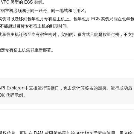
服务生态伙伴
VPC 类型的 ECS 实例。
视觉 Coding、空间感知、多模态思考等全面升级
1M上下文，专为长程任务能力而生
云工开物
企业应用
Night Plan 支持 Qwen 3.8-Max
AI 办公
NEW
Red Hat
专有宿主机必须属于同一账号、同一地域和可用区。
30+ 款产品免费体验
夜间 5 折，Qwen/Meoo/TokenPlan 客户专享
AI智能应用
科研合作
ERP
S 实例可以迁移到包年包月专有宿主机上。包年包月 ECS 实例只能在包
堂（旗舰版）
SUSE
智能客服
AI 应用构建
大模型原生
不能超过目标专有宿主机的到期时间。
CRM
2个月
自动承接线索
例从共享宿主机迁移至专有宿主机时，实例的计费方式只能是按量付费，不
建站小程序
Qoder
大模型服务平台百炼-应用模版
OA 办公系统
HOT
NEW
面向真实软件
个人版上线、团队版降价；千问3.8-Max首发发尝鲜
丰富多元化的应用模版和解决方案
力提升
财税管理
模板建站
以指定专有宿主机集群重新部署。
万有无界
大模型服务平台百炼-智能体
400电话
定制建站
的模型效果
灵活可视化地构建企业级 Agent
方案
广告营销
模板小程序
秒悟
人工智能平台 PAI
定制小程序
云端极速 AI 
新一代 AI 视频生成模型，深度适配广告营销等场景
AI Native 的算法工程平台，一站式完成建模、训练、推理服务部署
PI Explorer
中直接运行该接口，免去您计算签名的困扰。运行成功后，OpenA
APP 开发
DK
代码示例。
建站系统
AI 应用
10分钟微调：让0.6B模型媲美235B模型
多模态数据信
依托云原生高可用架构,实现Dify私有化部署
用1%尺寸在特定领域达到大模型90%以上效果
授权信息，可以在
RAM
权限策略语句的
元素中使用，用来给
Action