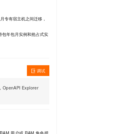
文戏情感细腻自然，动作戏激烈拳拳到肉，实现更强表演能力
支持中英文自由切换，具备更强的噪声鲁棒性
云聚AI 严选权益
SSL 证书
，一键激活高效办公新体验
精选AI产品，从模型到应用全链提效
堡垒机
年包月专有宿主机之间迁移，
AI 用量加速计划
应用
防火墙
、识别商机，让客服更高效、服务更出色。
新老同享，达量后返
支持包年包月实例和抢占式实
千问办公
主机安全
NEW
的智能体编程平台
一站式AI生产力平台
AI 应用及服务市场
伶鹊
企业级人与Agent协作平台，接入和调度多个数字员工
智能客服平台，对话机器人、对话分析、智能外呼
AI 应用
调试
大模型服务平台百炼 - 全妙
大模型
应用创作平台
多模态内容创作工具，已接入 DeepSeek
PI Explorer
自然语言处理
数据标注
机器学习
息提取
与 AI 智能体进行实时音视频通话
从文本、图片、视频中提取结构化的属性信息
构建支持视频理解的 AI 音视频实时通话应用
RAM
用户或
RAM
角色授