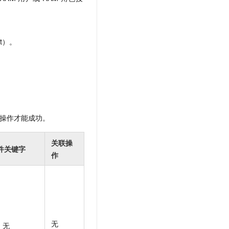
t.diy 一步搞定创意建站
构建大模型应用的安全防护体系
通过自然语言交互简化开发流程,全栈开发支持
通过阿里云安全产品对 AI 应用进行安全防护
t）。
操作才能成功。
关联操
件关键字
作
无
无