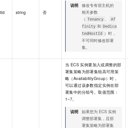
说明
修改专有宿主机的
相关参数
tId
string
否
（
、
Tenancy
Af
和
finity
Dedica
）时，
tedHostId
不可同时修改部署
集。
当 ECS 实例要加入或调整的部
署集策略为部署集组高可用策
略（AvailabilityGroup）时，
可以通过该参数指定实例在部
署集中的分组号。取值范围：
1~7。
说明
如果您为 ECS 实例
调整部署集，且部
署集策略为部署集