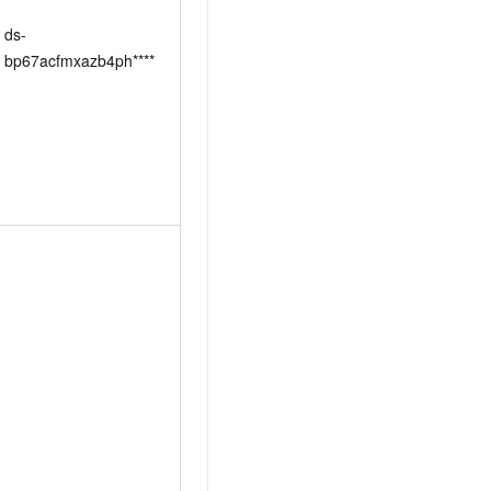
ds-
bp67acfmxazb4ph****