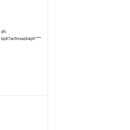
dh-
bp67acfmxazb4ph****