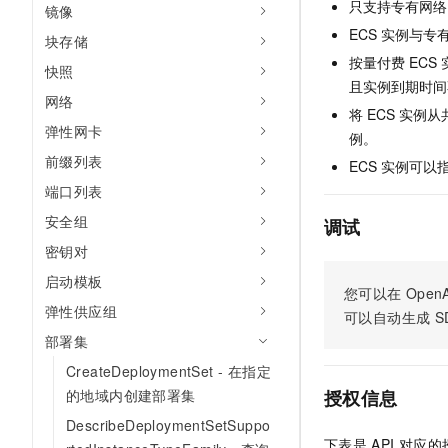
只支持专有网络 
镜像
AI 产品 免费试用
网络
安全
云开发大赛
Tableau 订阅
ECS 实例与
1亿+ 大模型 tokens 和 
块存储
可观测
入门学习赛
按量付费 EC
中间件
AI空中课堂在线直播课
快照
140+云产品 免费试用
大模型服务
且实例到期时间
上云与迁云
网络
产品新客免费试用，最长1
数据库
将 ECS 实
生态解决方案
千问AI平台-Token Plan
弹性网卡
企业出海
例。
大模型ACA认证体验
大数据计算
前缀列表
助力企业全员 AI 认知与能
行业生态解决方案
ECS 实例可
政企业务
媒体服务
端口列表
千问AI平台-模型体验
开发者生态解决方案
在线体验全尺寸、多种模态
安全组
调试
企业服务与云通信
AI 开发和 AI 应用解决
密钥对
Happy 系列大模型
域名与网站
启动模板
您可以在
OpenA
终端用户计算
弹性供应组
可以自动生成
S
部署集
Serverless
大模型解决方案
CreateDeploymentSet - 在指定
开发工具
的地域内创建部署集
授权信息
快速部署 Dify，高效搭建 
DescribeDeploymentSetSuppo
迁移与运维管理
下表是
API
对应的