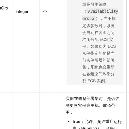
组高可用策略
tGro
（
integer
否
Availablility
），当不指
Group
定该参数时，系统
会自动在各组之间
均衡分配 ECS 实
例。如果您为 ECS
实例指定的仍是当
前实例所属的部署
集，系统也会重新
在各组之间均衡分
配 ECS 实例。
实例在调整部署集时，是否强
制更换实例宿主机。取值范
围：
true：允许。允许重启运行
中（Running）、已停止