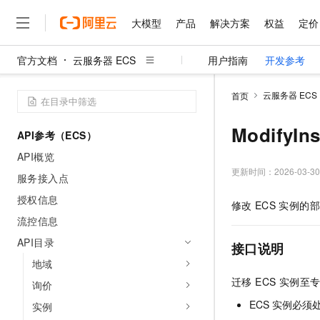
大模型
产品
解决方案
权益
定价
官方文档
云服务器 ECS
用户指南
开发参考
大模型
产品
解决方案
权益
定价
云市场
伙伴
服务
了解阿里云
精选产品
精选解决方案
普惠上云
产品定价
精选商城
成为销售伙伴
售前咨询
为什么选择阿里云
千问AI平台
云服务器 ECS
首页
了解云产品的定价详情
大模型服务平台百炼
千问办公，解锁你的工作
普惠上云 官方力荐
分销伙伴
在线服务
网站建设
什么是云计算
大
大模型服务与应用平台
企业级Agent产品，直接
云服务器38元/年起，超
ModifyI
API参考（ECS）
咨询伙伴
多端小程序
技术领先
云上成本管理
售后服务
千问大模型
Agency Agents：拥
官方推荐返现计划
大模型
API概览
大模型
精选产品
精选解决方案
Salesforce 国际版订阅
稳定可靠
管理和优化成本
多元化、高性能、安全可靠
推荐新用户得奖励，单订单
更新时间：
2026-03-30
销售伙伴合作计划
服务接入点
自助服务
友盟天域
安全合规
人工智能与机器学习
AI
文本生成
无影云电脑
HappyHorse 打造一
云工开物
授权信息
修改
ECS
实例的部
无影生态合作计划
在线服务
观测云
分析师报告
随时随地安全接入的云上超
高校专属算力普惠，学生认
计算
互联网应用开发
流控信息
Qwen3.8-Max
HOT
Salesforce On Alibaba C
工单服务
智能体时代全能旗舰模型
Tuya 物联网平台阿里云
研究报告与白皮书
API目录
云解析DNS
快速拥有专属 OpenClaw
Consulting Partner 合
接口说明
大数据
容器
免费试用
短信专区
地域
蓝凌 OA
Qwen3.7-Plus
AI 大模型销售与服务生
现代化应用
存储
天池大赛
迁移 ECS 实例
能看、能想、能动手的多模
询价
云原生大数据计算服务 Max
解决方案免费试用 新老
电子合同
面向分析的企业级SaaS模
最高领取价值200元试用
安全
ECS 实例必须
实例
网络与CDN
AI 算法大赛
Qwen3-VL-Plus
畅捷通