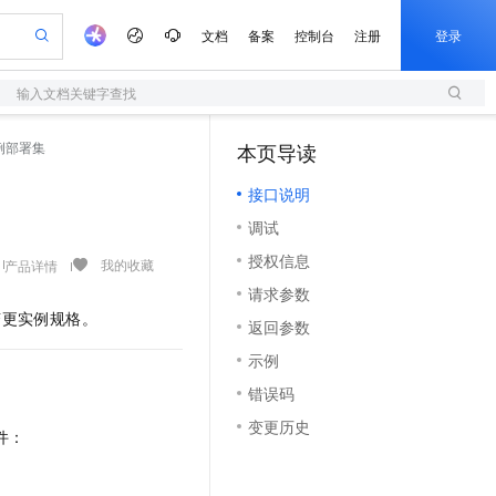
文档
备案
控制台
注册
登录
输入文档关键字查找
验
作计划
器
AI 活动
专业服务
服务伙伴合作计划
开发者社区
加入我们
服务平台百炼
阿里云 OPC 创新助力计划
改实例部署集
本页导读
（1）
一站式生成采购清单，支持单品或批量购买
S
io：打造专属 AI 语音助手
S产品伙伴计划（繁花）
峰会
造的大模型服务与应用开发平台
轻量应用服务器
一句话生成原生可编辑精美 PPT 文稿
AI 生产力先锋
Al MaaS 服务伙伴赋能合作
域名
博文
Careers
至高可申请百万元
接口说明
性可伸缩的云计算服务
开启高性价比 AI 编程新体验
Qwen-Audio-3.0-Realtime 端到端实时语音角色扮演
输入一句话想法, 轻松生成专业的 PPT
先锋实践拓展 AI 生产力的边界
快速构建应用程序和网站，即刻迈出上云第一步
Token 补贴，五大权
计划
海大会
伙伴信用分合作计划
商标
问答
社会招聘
调试
益加速 OPC 成功
S
eek-V4-Pro
数字证书管理服务（原SSL证书）
一键部署幻兽帕鲁游戏服务器
飞天发布时刻
HOT
划
备案
电子书
校园招聘
授权信息
pSeek-V4-Pro
视频创作，一键激活电商全链路生产力
全托管，含MySQL、PostgreSQL、SQL Server、MariaDB多引擎
实现全站HTTPS，呈现可信的WEB访问
一键购买专属联机服务器，轻松开启游戏
所见，即是所愿
我的收藏
产品详情
更多支持
划
公司注册
镜像站
请求参数
视频生成
语音识别与合成
专属 QwenPaw
短信服务
漫剧工坊：一站式动画创作平台
AI 实训营
HOT
变更实例规格。
合作伙伴培训与认证
返回参数
划
上云迁移
的智能体编程平台
站生成，高效打造优质广告素材
从聊天伙伴进化为能主动干活的本地数字员工
快速生产连贯的高质量长漫剧
从基础到进阶，Agent 创客手把手教你
国内短信简单易用，安全可靠，秒级触达，全球覆盖200+国家和地区。
e-1.1-T2V
Qwen3-TTS-Flash
lScope
我要反馈
查询合作伙伴
示例
畅细腻的高质量视频
离线语音合成大模型，多语言方言自适应，低延迟高稳定
n Alibaba Cloud ISV 合作
代维服务
olarDB
建企业门户网站
大数据开发治理平台 DataWorks
10 分钟搭建微信、支付宝小程序
错误码
创新加速
ope
登录合作伙伴管理后台
我要建议
站，无忧落地极速上线
以可视化方式快速构建移动和 PC 门户网站
100%兼容MySQL、PostgreSQL，兼容Oracle，支持集中和分布式
高效部署网站，快速应用到小程序
Data Agent 驱动的一站式 Data+AI 开发治理平台
e-1.1-I2V
Cosyvoice-V3-Flash
变更历史
安全
件：
畅自然，细节丰富
高表现力语音合成大模型，语音克隆听感自然
我要投诉
上云场景组合购
伴
边界网络安全防护产品
漫剧创作，剧本、分镜、视频高效生成
覆盖90%+业务场景，专享组合折扣价
2V
VPN
Fun-ASR