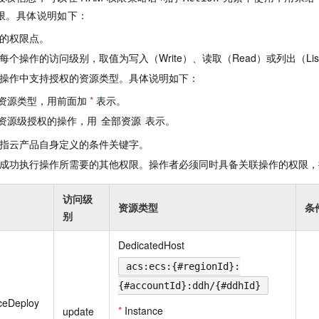
一个 AI 助手
即刻拥有 DeepSeek-R1 满血版
超强辅助，Bol
限。具体说明如下：
在企业官网、通讯软件中为客户提供 AI 客服
多种方案随心选，轻松解锁专属 DeepSeek
的权限点。
个操作的访问级别，取值为写入（Write）、读取（Read）或列出（Lis
操作中支持授权的资源类型。具体说明如下：
资源类型，用前面加
*
表示。
资源级授权的操作，用
表示。
全部资源
指云产品自身定义的条件关键字。
成功执行操作所需要的其他权限。操作者必须同时具备关联操作的权限，
访问级
资源类型
条
别
DedicatedHost
acs:ecs:{#regionId}:
{#accountId}:ddh/{#ddhId}
ceDeploy
*
Instance
update