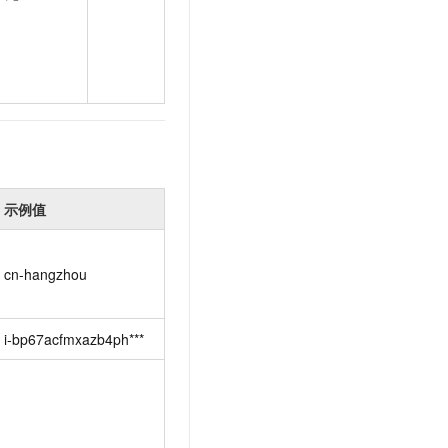
示例值
cn-hangzhou
i-bp67acfmxazb4ph***