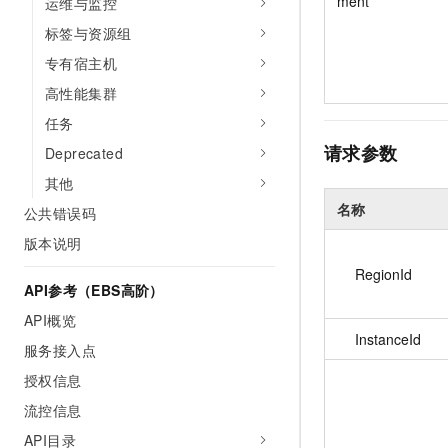
ment
运维与监控
标签与资源组
专有宿主机
高性能集群
任务
请求参数
Deprecated
其他
名称
公共错误码
版本说明
RegionId
API参考（EBS高阶）
API概览
InstanceId
服务接入点
授权信息
流控信息
API目录