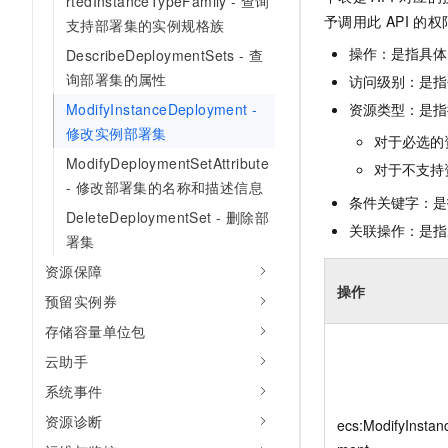
rtedInstanceTypeFamily - 查询
10 分钟在聊天系统中增加
专有云
予调用此
API
的权
支持部署集的实例规格族
操作：是指具体
DescribeDeploymentSets - 查
询部署集的属性
访问级别：是指每
ModifyInstanceDeployment -
资源类型：是指
修改实例部署集
对于必选的
ModifyDeploymentSetAttribute
对于不支持
- 修改部署集的名称和描述信息
条件关键字：是
DeleteDeploymentSet - 删除部
关联操作：是指
署集
资源保障
操作
预留实例券
存储容量单位包
云助手
系统事件
资源诊断
ecs:ModifyInstan