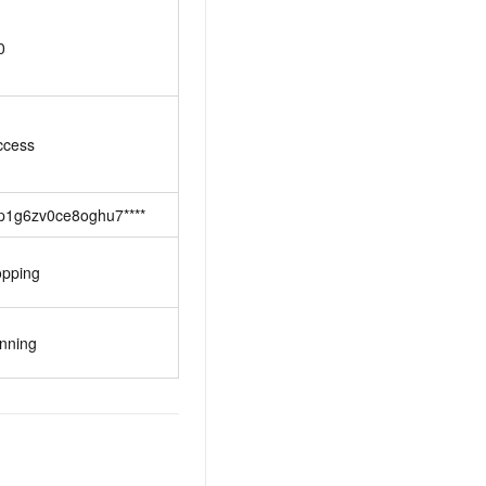
0
ccess
bp1g6zv0ce8oghu7****
opping
nning