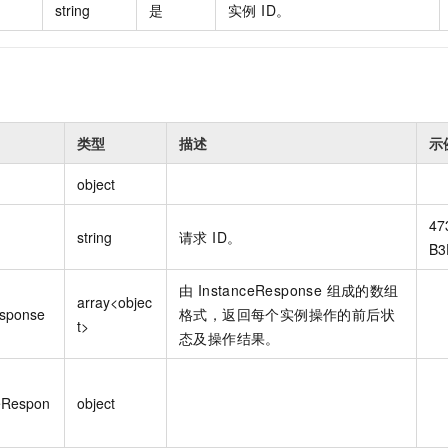
string
是
实例 ID。
类型
描述
示
object
47
string
请求 ID。
B3
由 InstanceResponse 组成的数组
array<objec
esponse
格式，返回每个实例操作的前后状
t>
态及操作结果。
eRespon
object