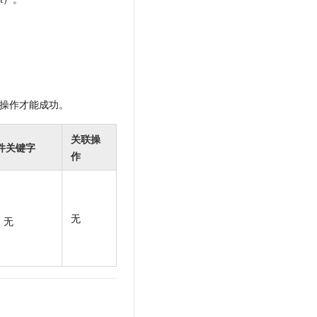
t.diy 一步搞定创意建站
构建大模型应用的安全防护体系
通过自然语言交互简化开发流程,全栈开发支持
通过阿里云安全产品对 AI 应用进行安全防护
操作才能成功。
关联操
件关键字
作
无
无