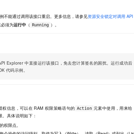
服务生态伙伴
视觉 Coding、空间感知、多模态思考等全面升级
1M上下文，专为长程任务能力而生
云工开物
企业应用
Night Plan 支持 Qwen 3.8-Max
AI 办公
NEW
Red Hat
30+ 款产品免费体验
夜间 5 折，Qwen/Meoo/TokenPlan 客户专享
AI智能应用
科研合作
例不能通过调用该接口重启。更多信息，请参见
资源安全锁定对调用 API
ERP
堂（旗舰版）
SUSE
智能客服
态必须为
运行中
（
）。
Running
AI 应用构建
大模型原生
CRM
2个月
自动承接线索
建站小程序
Qoder
大模型服务平台百炼-应用模版
OA 办公系统
HOT
NEW
面向真实软件
个人版上线、团队版降价；千问3.8-Max首发发尝鲜
丰富多元化的应用模版和解决方案
力提升
财税管理
模板建站
万有无界
大模型服务平台百炼-智能体
400电话
定制建站
PI Explorer
中直接运行该接口，免去您计算签名的困扰。运行成功后，OpenA
的模型效果
灵活可视化地构建企业级 Agent
DK
代码示例。
方案
广告营销
模板小程序
秒悟
人工智能平台 PAI
定制小程序
云端极速 AI 
新一代 AI 视频生成模型，深度适配广告营销等场景
AI Native 的算法工程平台，一站式完成建模、训练、推理服务部署
APP 开发
建站系统
授权信息，可以在
RAM
权限策略语句的
元素中使用，用来给
Action
限。具体说明如下：
AI 应用
10分钟微调：让0.6B模型媲美235B模型
多模态数据信
的权限点。
依托云原生高可用架构,实现Dify私有化部署
用1%尺寸在特定领域达到大模型90%以上效果
个操作的访问级别，取值为写入（Write）、读取（Read）或列出（Lis