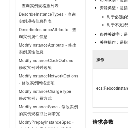
10 分钟在聊天系统中增加
- 查询实例规格族列表
专有云
资源类型：是指
DescribeInstanceTypes - 查询
对于必选的
实例规格信息列表
对于不支持
DescribeInstanceAttribute - 查
条件关键字：是
询实例属性信息
关联操作：是指
ModifyInstanceAttribute - 修改
实例属性信息
操作
ModifyInstanceClockOptions -
修改实例时钟选项
ModifyInstanceNetworkOptions
- 修改实例网络选项
ecs:RebootInsta
ModifyInstanceChargeType -
修改实例计费方式
ModifyInstanceSpec - 修改实例
的实例规格或公网带宽
请求参数
ModifyPrepayInstanceSpec -