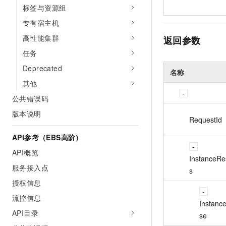
标签与资源组
专有宿主机
高性能集群
返回参数
任务
Deprecated
名称
其他
公共错误码
版本说明
RequestId
API参考（EBS高阶）
API概览
InstanceR
服务接入点
s
授权信息
流控信息
Instanc
API目录
se