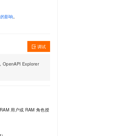
文戏情感细腻自然，动作戏激烈拳拳到肉，实现更强表演能力
支持中英文自由切换，具备更强的噪声鲁棒性
云聚AI 严选权益
SSL 证书
，一键激活高效办公新体验
精选AI产品，从模型到应用全链提效
 的影响
。
堡垒机
AI 用量加速计划
应用
防火墙
、识别商机，让客服更高效、服务更出色。
新老同享，达量后返
千问办公
主机安全
NEW
的智能体编程平台
一站式AI生产力平台
调试
AI 应用及服务市场
伶鹊
PI Explorer
企业级人与Agent协作平台，接入和调度多个数字员工
智能客服平台，对话机器人、对话分析、智能外呼
AI 应用
大模型服务平台百炼 - 全妙
大模型
应用创作平台
多模态内容创作工具，已接入 DeepSeek
自然语言处理
数据标注
RAM
用户或
RAM
角色授
机器学习
息提取
与 AI 智能体进行实时音视频通话
从文本、图片、视频中提取结构化的属性信息
构建支持视频理解的 AI 音视频实时通话应用
t）。