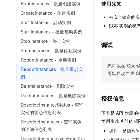
使用须知
RunInstances - 批量创建实例
AI 产品 免费试用
网络
安全
云开发大赛
Tableau 订阅
1亿+ 大模型 tokens 和 
CreateInstance - 创建实例
被安全锁定的实
可观测
入门学习赛
中间件
AI空中课堂在线直播课
StartInstance - 启动实例
140+云产品 免费试用
ECS 实例的状
大模型服务
上云与迁云
StartInstances - 批量启动实例
产品新客免费试用，最长1
数据库
生态解决方案
千问AI平台-Token Plan
StopInstance - 停止实例
企业出海
大模型ACA认证体验
调试
大数据计算
StopInstances - 批量停止实例
助力企业全员 AI 认知与能
行业生态解决方案
政企业务
媒体服务
RebootInstance - 重启实例
千问AI平台-模型体验
开发者生态解决方案
您可以在
OpenA
在线体验全尺寸、多种模态
RebootInstances - 批量重启实
企业服务与云通信
可以自动生成
S
AI 开发和 AI 应用解决
例
Happy 系列大模型
域名与网站
DeleteInstance - 删除实例
DeleteInstances - 批量删除实例
终端用户计算
授权信息
DescribeInstanceStatus - 查询
Serverless
大模型解决方案
实例的状态信息列表
下表是
API
对应的
予调用此
API
的权
开发工具
DescribeInstances - 查询实例
快速部署 Dify，高效搭建 
的详细信息列表
操作：是指具体
迁移与运维管理
DescribeInstanceTypeFamilies
访问级别：是指每