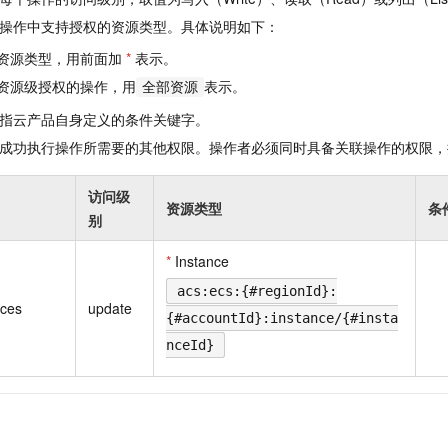
一个 AI 助手
即刻拥有 DeepSeek-R1 满血版
超强辅助，Bol
操作中支持授权的资源类型。具体说明如下：
在企业官网、通讯软件中为客户提供 AI 客服
多种方案随心选，轻松解锁专属 DeepSeek
资源类型，用前面加
*
表示。
资源级授权的操作，用
表示。
全部资源
指云产品自身定义的条件关键字。
成功执行操作所需要的其他权限。操作者必须同时具备关联操作的权限，
访问级
资源类型
条
别
*
Instance
acs:ecs:{#regionId}:
nces
update
{#accountId}:instance/{#insta
nceId}