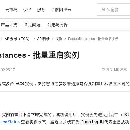
云市场
伙伴
服务
了解阿里云
产品计费
常见问题
动态与公告
AI 特惠
数据与 API
成为产品伙伴
企业增值服务
最佳实践
价格计算器
AI 场景体
基础软件
产品伙伴合
阿里云认证
市场活动
配置报价
大模型
API参考（ECS）
API目录
实例
RebootInstances - 批量重启实例
自助选配和估算价格
步到位
域名与网站
智启 AI 普惠权益
产品生态集成认证中心
企业支持计划
云上春晚
Qwen Audio：打造专属 AI 语音助手
千问官方 MaaS 平台，为开发者和 Agent 而生，新用户赠送 1 亿 + tokens 额度
云服务器 EC
一句话生成原生
AI Coding
阿里云Maa
2026 阿里云
为企业打
数据集
Windows
大模型认证
模型
NEW
NEW
格式还原
值低价云产品抢先购
提供智能易用的域名与建站服务
至高享 1亿+免费 tokens，加速 Al 应用落地
Qwen-Audio-3.0-Realtime 端到端实时语音角色扮演
安全可靠、弹
输入一句话想法,
智能编程，一键
nstances - 批量重启实例
产品生态伙伴
专家技术服务
云上奥运之旅
弹性计算合作
阿里云中企出
手机三要素
宝塔 Linux
全部认证
价格优势
开源旗舰模型
对象存储 OSS
即刻拥有 DeepSeek-V4-Pro
阿里云 OPC 创新助力计划
云数据库 RD
一键部署幻兽
AI 电商营销
产品生态伙伴工作台
企业增值服务台
云栖战略参考
云存储合作计
云栖大会
身份实名认证
CentOS
训练营
推动算力普惠，释放技术红利
的大模型服务
最高返9万
真正可用的 1M 上下文,一次完成代码全链路开发
轻松解锁专属 DeepSeek-V4-Pro
至高百万元 Token 补贴，加速一人公司成长
稳定、安全、高性价比、高性能的云存储服务
一键购买专属
从图文生成到
复制 MD 格式
 02:25:37
云上的中国
数据库合作计
活动全景
短信
Docker
图片和
自进化智能体
人工智能平台 PAI
5 分钟轻松部署专属 QwenPaw
Token Plan 模型订阅计划
Qoder
高效搭建 AI
AI 广告创作
企业成长
大模型
NEW
HOT
信息公告
台或多台
ECS
实例，支持您通过参数来选择是否强制重启和设置不同的
看见新力量
云网络合作计
OCR 文字识别
JAVA
级电脑
越聪明
证享300元代金券
一站式AI开发、训练和推理服务
Qwen3.8-Max 首发尝鲜，限时加量 10 倍，夜间低至2折
从聊天伙伴进化为能主动干活的本地数字员工
面向真实软件
图文、视频一
Kimi-K3
HappyHors
NEW
魔搭 Mode
loud
服务实践
官网公告
Kimi 最新旗舰模型，长程编程与推理利器
让文字生成流
金融模力时刻
Salesforce O
版
发票查验
全能环境
Qoder CN
Claude Code + GStack 打造工程团队
千问办公，限时限量积分加倍
云原生数据库 P
低代码高效构
AI 建站
NEW
作计划
计划
创新中心
魔搭 ModelSc
健康状态
让AI从“聊天伙伴”进化为能干活的“数字员工”
覆盖公网/内网、递归/权威、移动APP等全场景解析服务
安装技能 GStack，拥有专属 AI 工程团队
你的AI工作搭子，覆盖日常办公高频场景
基于千问大模型等，支持代码智能生成、研发智能问答
0 代码专业建
客户案例
天气预报查询
操作系统
Deepseek-v4-pro
HappyHors
态合作计划
，实例的重启不是立即完成的，成功调用后，实例会先进入启动中（
态智能体模型
旗舰 MoE 大模型，百万上下文与顶尖推理能力
图生视频，流
St
Compute
同享
容器服务 Kubernetes 版 ACK
万小智 AI 建站低至 15元/月
云防火墙
AI 短剧/漫剧
快递物流查询
WordPress
成为服务伙
高校合作
anceStatus
查看实例状态，当返回的状态为
时代表重启成功
Running
式云数据仓库
点，立即开启云上创新
提供一站式管理容器应用的 K8s 服务
送.CN域名，送备案服务码
云原生的云上
AI助力短剧
GLM-5.2
Wan2.7-T
Ubuntu