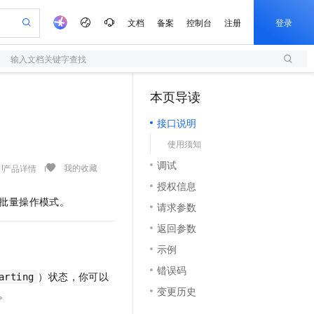
文档
备案
控制台
注册
登录
输入文档关键字查找
验
作计划
器
AI 活动
专业服务
服务伙伴合作计划
开发者社区
加入我们
服务平台百炼
阿里云 OPC 创新助力计划
本页导读
（1）
一站式生成采购清单，支持单品或批量购买
S
可编辑精美 PPT 文稿
S产品伙伴计划（繁花）
峰会
造的大模型服务与应用开发平台
轻量应用服务器
Agency Agents：拥有专属领域专家
AI 生产力先锋
Al MaaS 服务伙伴赋能合作
域名
博文
Careers
至高可申请百万元
接口说明
性可伸缩的云计算服务
 轻松生成专业的 PPT
开启高性价比 AI 编程新体验
先锋实践拓展 AI 生产力的边界
快速构建应用程序和网站，即刻迈出上云第一步
多领域专家智能体,一键组建 AI 虚拟交付团队
Token 补贴，五大权
计划
海大会
伙伴信用分合作计划
商标
问答
社会招聘
使用须知
益加速 OPC 成功
S
帕鲁游戏服务器
数字证书管理服务（原SSL证书）
HappyHorse 打造一站式影视创作平台
飞天发布时刻
HOT
划
备案
电子书
校园招聘
调试
联机服务器，轻松开启游戏
视频创作，一键激活电商全链路生产力
全托管，含MySQL、PostgreSQL、SQL Server、MariaDB多引擎
实现全站HTTPS，呈现可信的WEB访问
所见，即是所愿
可视化编排打通从文字构思到成片全链路闭环
我的收藏
产品详情
更多支持
划
公司注册
镜像站
授权信息
视频生成
语音识别与合成
 智能体与工作流应用
短信服务
漫剧工坊：一站式动画创作平台
AI 实训营
批量操作模式。
合作伙伴培训与认证
请求参数
划
上云迁移
的智能体编程平台
站生成，高效打造优质广告素材
通过阿里云百炼高效搭建AI应用,助力高效开发
快速生产连贯的高质量长漫剧
从基础到进阶，Agent 创客手把手教你
国内短信简单易用，安全可靠，秒级触达，全球覆盖200+国家和地区。
e-1.1-T2V
Qwen3-TTS-Flash
lScope
我要反馈
查询合作伙伴
返回参数
畅细腻的高质量视频
离线语音合成大模型，多语言方言自适应，低延迟高稳定
n Alibaba Cloud ISV 合作
代维服务
olarDB
建企业门户网站
大数据开发治理平台 DataWorks
10 分钟搭建微信、支付宝小程序
示例
创新加速
ope
登录合作伙伴管理后台
我要建议
站，无忧落地极速上线
以可视化方式快速构建移动和 PC 门户网站
100%兼容MySQL、PostgreSQL，兼容Oracle，支持集中和分布式
高效部署网站，快速应用到小程序
Data Agent 驱动的一站式 Data+AI 开发治理平台
e-1.1-I2V
Cosyvoice-V3-Flash
错误码
安全
）状态，你可以
畅自然，细节丰富
高表现力语音合成大模型，语音克隆听感自然
我要投诉
arting
上云场景组合购
伴
变更历史
。
边界网络安全防护产品
漫剧创作，剧本、分镜、视频高效生成
覆盖90%+业务场景，专享组合折扣价
2V
VPN
Fun-ASR