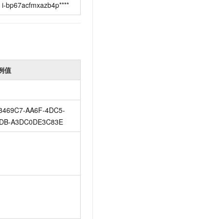
i-bp67acfmxazb4p****
例值
3469C7-AA6F-4DC5-
DB-A3DC0DE3C83E