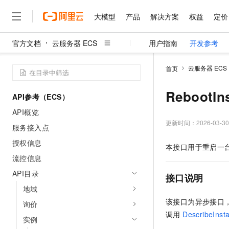
大模型
产品
解决方案
权益
定价
官方文档
云服务器 ECS
用户指南
开发参考
大模型
产品
解决方案
权益
定价
云市场
伙伴
服务
了解阿里云
精选产品
精选解决方案
普惠上云
产品定价
精选商城
成为销售伙伴
售前咨询
为什么选择阿里云
千问AI平台
云服务器 ECS
首页
了解云产品的定价详情
大模型服务平台百炼
睿译宝，AI翻译排版一
普惠上云 官方力荐
分销伙伴
在线服务
网站建设
什么是云计算
大
大模型服务与应用平台
上传文档即自动完成翻译和
云服务器38元/年起，超
RebootI
API参考（ECS）
咨询伙伴
多端小程序
技术领先
云上成本管理
售后服务
千问大模型
GLM-5.2：长任务时代
官方推荐返现计划
大模型
API概览
大模型
精选产品
精选解决方案
Salesforce 国际版订阅
稳定可靠
管理和优化成本
多元化、高性能、安全可靠
推荐新用户得奖励，单订单
更新时间：
2026-03-30
销售伙伴合作计划
服务接入点
自助服务
友盟天域
安全合规
人工智能与机器学习
AI
文本生成
无影云电脑
Hermes Agent，打造
云工开物
授权信息
本接口用于重启一
无影生态合作计划
在线服务
观测云
分析师报告
随时随地安全接入的云上超
自主进化，持久记忆，越用
高校专属算力普惠，学生认
计算
互联网应用开发
流控信息
Qwen3.8-Max
HOT
Salesforce On Alibaba C
工单服务
智能体时代全能旗舰模型
Tuya 物联网平台阿里云
研究报告与白皮书
API目录
云解析DNS
快速拥有专属 OpenClaw
Consulting Partner 合
接口说明
大数据
容器
免费试用
短信专区
地域
蓝凌 OA
Qwen3.7-Plus
AI 大模型销售与服务生
现代化应用
存储
天池大赛
该接口为异步接口
能看、能想、能动手的多模
询价
云原生大数据计算服务 Max
解决方案免费试用 新老
电子合同
调用
DescribeInst
面向分析的企业级SaaS模
最高领取价值200元试用
安全
实例
网络与CDN
AI 算法大赛
Qwen3-VL-Plus
畅捷通