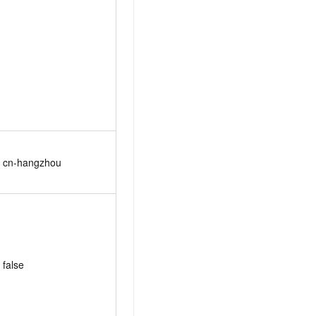
cn-hangzhou
false