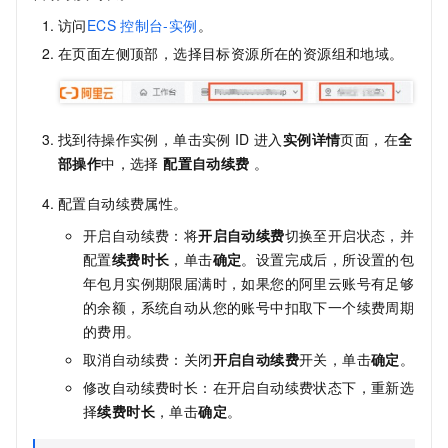
访问
ECS
控制台-实例
。
在页面左侧顶部，选择目标资源所在的资源组和地域。
找到待操作实例，单击实例
ID
进入
实例详情
页面，在
全
部操作
中，选择
配置自动续费
。
配置自动续费属性。
开启自动续费：将
开启自动续费
切换至开启状态，并
配置
续费时长
，单击
确定
。设置完成后，所设置的包
年包月实例期限届满时，如果您的阿里云账号有足够
的余额，系统自动从您的账号中扣取下一个续费周期
的费用。
取消自动续费：关闭
开启自动续费
开关，单击
确定
。
修改自动续费时长：在开启自动续费状态下，重新选
择
续费时长
，单击
确定
。