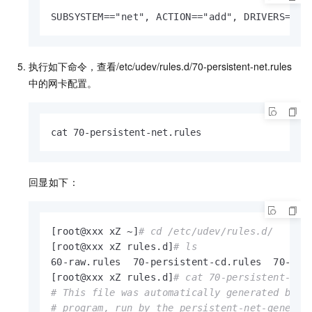
SUBSYSTEM=="net", ACTION=="add", DRIVERS=="?
执行如下命令，查看
/etc/udev/rules.d/70-persistent-net.rules
中的网卡配置。
cat 70-persistent-net.rules
回显如下：
[root@xxx xZ ~]
# cd /etc/udev/rules.d/
[root@xxx xZ rules.d]
# ls
60-raw.rules  70-persistent-cd.rules  70-pers
[root@xxx xZ rules.d]
# cat 70-persistent-net
# This file was automatically generated by t
# program, run by the persistent-net-generat