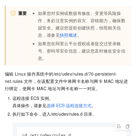
重要
如果您对实例或数据有修改、变更等风险操
作，务必注意实例的容灾、容错能力，确保数
据安全。建议您提前创建快照，快照相关信
息，请参见
快照概述
。
如果您在阿里云平台授权或者提交过登录账
号、密码等安全信息，建议您及时修改安全信
息。
编辑
Linux
操作系统中的
/etc/udev/rules.d/70-persistent-
net.rules
文件，在该配置文件中将网卡名称与网卡
MAC
地址进
行绑定，使网卡
MAC
地址与网卡名称一一对应。
远程连接
ECS
实例。
具体操作，请参见
选择
ECS
远程连接方式
。
执行如下命令，进入
/etc/udev/rules.d
目录。
cd /etc/udev/rules.d