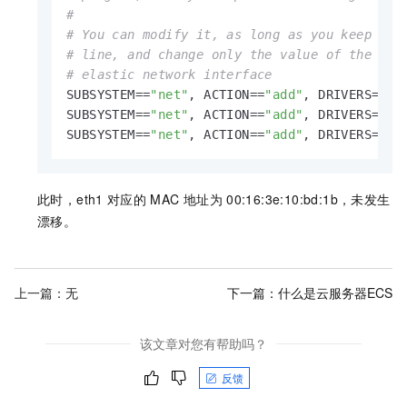
#
# You can modify it, as long as you keep eac
# line, and change only the value of the NAM
# elastic network interface
SUBSYSTEM==
"net"
, ACTION==
"add"
, DRIVERS==
"?
SUBSYSTEM==
"net"
, ACTION==
"add"
, DRIVERS==
"?
SUBSYSTEM==
"net"
, ACTION==
"add"
, DRIVERS==
"?
此时，eth1
对应的
MAC
地址为
00:16:3e:10:bd:1b，未发生
漂移。
上一篇：无
下一篇：
什么是云服务器ECS
该文章对您有帮助吗？
反馈