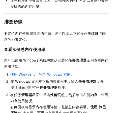
业务程序的业务流量过大，实例的物理内存不足以支撑业务开
展所需的内存用量。
排查步骤
要定位内存使用率过高的问题，您可以参见下述操作步骤进行问
题的排查定位。
查看实例总内存使用率
您可以使用
Windows
系统中默认安装的
任务管理器
应用查看内存
使用情况。
使用
Workbench
登录
Windows
实例
。
在
Windows
桌面左下角的搜索框中，输入
任务管理器
，并
按
打开
任务管理器
程序。
Enter
键
在
任务管理器
界面中单击
性能
页签，然后单击左侧
内存
，查看
内存使用情况。
右侧面板将显示内存使用详情，包括总内存容量、
使用中(已
压缩)
的内存量、
可用
内存量及内存使用率百分比。