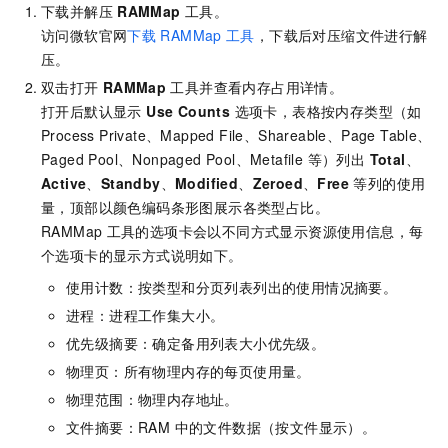
下载并解压
RAMMap
工具。
访问微软官网
下载
RAMMap
工具
，下载后对压缩文件进行解
压。
双击打开
RAMMap
工具并查看内存占用详情。
打开后默认显示
Use Counts
选项卡，表格按内存类型（如
Process Private、Mapped File、Shareable、Page Table、
Paged Pool、Nonpaged Pool、Metafile 等）列出
Total
、
Active
、
Standby
、
Modified
、
Zeroed
、
Free
等列的使用
量，顶部以颜色编码条形图展示各类型占比。
RAMMap
工具的选项卡会以不同方式显示资源使用信息，每
个选项卡的显示方式说明如下。
使用计数：按类型和分页列表列出的使用情况摘要。
进程：进程工作集大小。
优先级摘要：确定备用列表大小优先级。
物理页：所有物理内存的每页使用量。
物理范围：物理内存地址。
文件摘要：RAM 中的文件数据（按文件显示）。