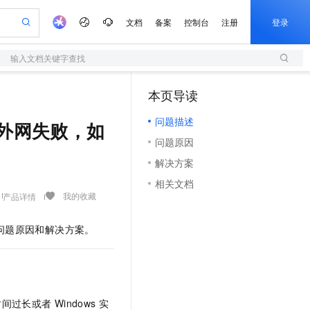
文档
备案
控制台
注册
登录
输入文档关键字查找
验
作计划
器
AI 活动
专业服务
服务伙伴合作计划
开发者社区
加入我们
服务平台百炼
阿里云 OPC 创新助力计划
本页导读
（1）
一站式生成采购清单，支持单品或批量购买
S
io：打造专属 AI 语音助手
S产品伙伴计划（繁花）
峰会
造的大模型服务与应用开发平台
轻量应用服务器
一句话生成原生可编辑精美 PPT 文稿
AI 生产力先锋
Al MaaS 服务伙伴赋能合作
域名
博文
Careers
至高可申请百万元
问题描述
性可伸缩的云计算服务
开启高性价比 AI 编程新体验
Qwen-Audio-3.0-Realtime 端到端实时语音角色扮演
输入一句话想法, 轻松生成专业的 PPT
先锋实践拓展 AI 生产力的边界
快速构建应用程序和网站，即刻迈出上云第一步
访问外网失败，如
Token 补贴，五大权
计划
海大会
伙伴信用分合作计划
商标
问答
社会招聘
问题原因
益加速 OPC 成功
S
eek-V4-Pro
数字证书管理服务（原SSL证书）
一键部署幻兽帕鲁游戏服务器
飞天发布时刻
HOT
划
备案
电子书
校园招聘
解决方案
pSeek-V4-Pro
视频创作，一键激活电商全链路生产力
全托管，含MySQL、PostgreSQL、SQL Server、MariaDB多引擎
实现全站HTTPS，呈现可信的WEB访问
一键购买专属联机服务器，轻松开启游戏
所见，即是所愿
更多支持
划
公司注册
镜像站
相关文档
视频生成
语音识别与合成
专属 QwenPaw
短信服务
漫剧工坊：一站式动画创作平台
AI 实训营
HOT
我的收藏
产品详情
合作伙伴培训与认证
划
上云迁移
的智能体编程平台
站生成，高效打造优质广告素材
从聊天伙伴进化为能主动干活的本地数字员工
快速生产连贯的高质量长漫剧
从基础到进阶，Agent 创客手把手教你
国内短信简单易用，安全可靠，秒级触达，全球覆盖200+国家和地区。
e-1.1-T2V
Qwen3-TTS-Flash
lScope
我要反馈
查询合作伙伴
问题原因和解决方案。
畅细腻的高质量视频
离线语音合成大模型，多语言方言自适应，低延迟高稳定
n Alibaba Cloud ISV 合作
代维服务
olarDB
建企业门户网站
大数据开发治理平台 DataWorks
10 分钟搭建微信、支付宝小程序
创新加速
ope
登录合作伙伴管理后台
我要建议
站，无忧落地极速上线
以可视化方式快速构建移动和 PC 门户网站
100%兼容MySQL、PostgreSQL，兼容Oracle，支持集中和分布式
高效部署网站，快速应用到小程序
Data Agent 驱动的一站式 Data+AI 开发治理平台
e-1.1-I2V
Cosyvoice-V3-Flash
安全
畅自然，细节丰富
高表现力语音合成大模型，语音克隆听感自然
我要投诉
上云场景组合购
伴
边界网络安全防护产品
漫剧创作，剧本、分镜、视频高效生成
覆盖90%+业务场景，专享组合折扣价
2V
VPN
Fun-ASR
时间过长或者
Windows
实