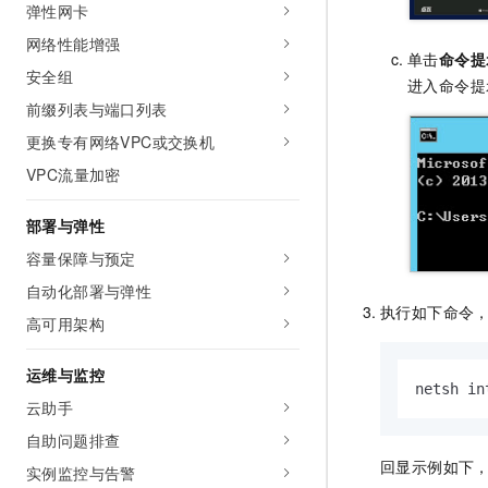
弹性网卡
网络性能增强
单击
命令提
安全组
进入命令提
前缀列表与端口列表
更换专有网络VPC或交换机
VPC流量加密
部署与弹性
容量保障与预定
自动化部署与弹性
执行如下命令
高可用架构
运维与监控
netsh in
云助手
自助问题排查
回显示例如下
实例监控与告警