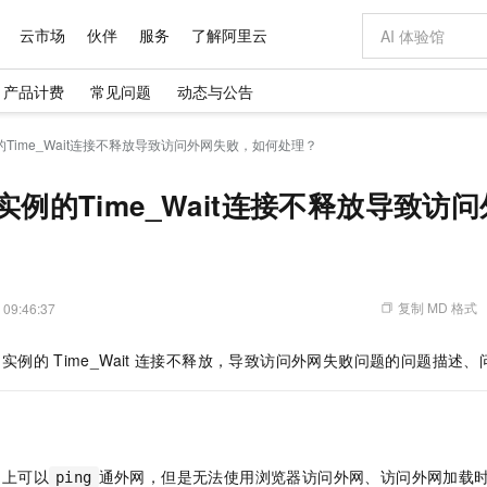
云市场
伙伴
服务
了解阿里云
产品计费
常见问题
动态与公告
AI 特惠
数据与 API
成为产品伙伴
企业增值服务
最佳实践
价格计算器
AI 场景体
基础软件
产品伙伴合
阿里云认证
市场活动
配置报价
大模型
例的Time_Wait连接不释放导致访问外网失败，如何处理？
自助选配和估算价格
新方式
域名与网站
睿译宝，AI翻译排版一步到位
智启 AI 普惠权益
产品生态集成认证中心
企业支持计划
云上春晚
千问官方 MaaS 平台，为开发者和 Agent 而生，新用户赠送 1 亿 + tokens 额度
云服务器 EC
Qwen Aud
AI Coding
阿里云Maa
2026 阿里云
为企业打
数据集
Windows
大模型认证
模型
NEW
NEW
交付可用成果
值低价云产品抢先购
提供智能易用的域名与建站服务
上传文档即自动完成翻译和格式还原
至高享 1亿+免费 tokens，加速 Al 应用落地
安全可靠、弹
智能编程，一键
ws实例的Time_Wait连接不释放导致
产品生态伙伴
专家技术服务
云上奥运之旅
弹性计算合作
阿里云中企出
手机三要素
宝塔 Linux
全部认证
价格优势
有专属领域专家
对象存储 OSS
GLM-5.2：长任务时代开源旗舰模型
阿里云 OPC 创新助力计划
云数据库 RD
即刻拥有 DeepS
AI 电商营销
产品生态伙伴工作台
企业增值服务台
云栖战略参考
云存储合作计
云栖大会
身份实名认证
CentOS
训练营
推动算力普惠，释放技术红利
的大模型服务
最高返9万
多领域专家智能体,一键组建 AI 虚拟交付团队
至高百万元 Token 补贴，加速一人公司成长
稳定、安全、高性价比、高性能的云存储服务
真正可用的 1M 上下文,一次完成代码全链路开发
轻松解锁专属 Dee
从图文生成到
云上的中国
数据库合作计
活动全景
短信
Docker
图片和
站式影视创作平台
人工智能平台 PAI
Hermes Agent，打造自进化智能体
Token Plan 模型订阅计划
Qoder
5 分钟轻松部署
AI 广告创作
企业成长
大模型
NEW
信息公告
复制 MD 格式
 09:46:37
看见新力量
云网络合作计
OCR 文字识别
JAVA
级电脑
证享300元代金券
可视化编排打通从文字构思到成片全链路闭环
一站式AI开发、训练和推理服务
自主进化，持久记忆，越用越聪明
Qwen3.8-Max 首发尝鲜，限时加量 10 倍，夜间低至2折
面向真实软件
图文、视频一
Kimi-K3
HappyHors
NEW
魔搭 Mode
loud
服务实践
官网公告
实例的
Time_Wait
连接不释放，导致访问外网失败问题的问题描述、
Kimi 最新旗舰模型，长程编程与推理利器
让文字生成流
金融模力时刻
Salesforce O
版
发票查验
全能环境
Qoder CN
Claude Code + GStack 打造工程团队
千问办公，限时限量积分加倍
云原生数据库 P
低代码高效构
AI 建站
NEW
作计划
计划
创新中心
魔搭 ModelSc
健康状态
让AI从“聊天伙伴”进化为能干活的“数字员工”
覆盖公网/内网、递归/权威、移动APP等全场景解析服务
安装技能 GStack，拥有专属 AI 工程团队
你的AI工作搭子，覆盖日常办公高频场景
基于千问大模型等，支持代码智能生成、研发智能问答
0 代码专业建
客户案例
天气预报查询
操作系统
Deepseek-v4-pro
HappyHors
态合作计划
态智能体模型
旗舰 MoE 大模型，百万上下文与顶尖推理能力
图生视频，流
Compute
同享
容器服务 Kubernetes 版 ACK
万小智 AI 建站低至 15元/月
云防火墙
AI 短剧/漫剧
快递物流查询
WordPress
成为服务伙
高校合作
式云数据仓库
点，立即开启云上创新
提供一站式管理容器应用的 K8s 服务
送.CN域名，送备案服务码
云原生的云上
AI助力短剧
GLM-5.2
Wan2.7-T
例上可以
通外网，但是无法使用浏览器访问外网、访问外网加载
ping
Ubuntu