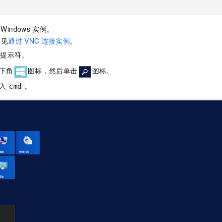
一个 AI 助手
即刻拥有 DeepSeek-R1 满血版
超强辅助，Bol
在企业官网、通讯软件中为客户提供 AI 客服
多种方案随心选，轻松解锁专属 DeepSeek
Windows
实例。
参见
通过
VNC
连接实例
。
令提示符。
下角
图标，然后单击
图标。
入
。
cmd