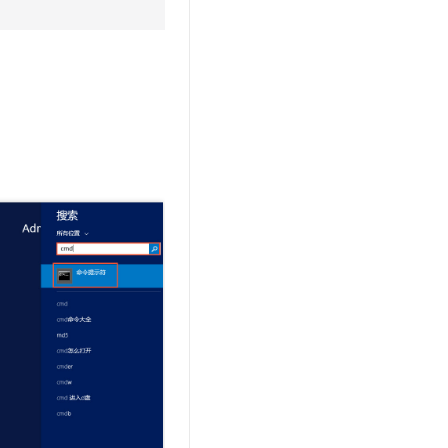
t.diy 一步搞定创意建站
构建大模型应用的安全防护体系
通过自然语言交互简化开发流程,全栈开发支持
通过阿里云安全产品对 AI 应用进行安全防护