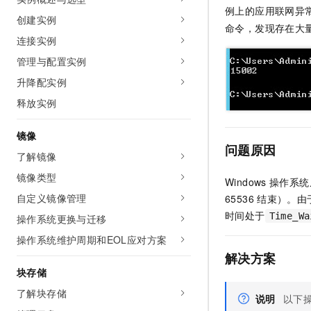
例上的应用联网异
AI 产品 免费试用
网络
安全
云开发大赛
创建实例
Tableau 订阅
1亿+ 大模型 tokens 和 
命令，发现存在大
连接实例
可观测
入门学习赛
中间件
AI空中课堂在线直播课
140+云产品 免费试用
大模型服务
管理与配置实例
上云与迁云
产品新客免费试用，最长1
数据库
升降配实例
生态解决方案
千问AI平台-Token Plan
企业出海
大模型ACA认证体验
大数据计算
释放实例
助力企业全员 AI 认知与能
行业生态解决方案
政企业务
媒体服务
千问AI平台-模型体验
镜像
开发者生态解决方案
问题原因
在线体验全尺寸、多种模态
了解镜像
企业服务与云通信
AI 开发和 AI 应用解决
Happy 系列大模型
镜像类型
Windows
操作系统
域名与网站
自定义镜像管理
65536
结束）。由
终端用户计算
时间处于
Time_Wa
操作系统更换与迁移
操作系统维护周期和EOL应对方案
Serverless
大模型解决方案
解决方案
开发工具
块存储
快速部署 Dify，高效搭建 
了解块存储
迁移与运维管理
说明
以下