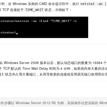
服务生态伙伴
视觉 Coding、空间感知、多模态思考等全面升级
1M上下文，专为长程任务能力而生
云工开物
企业应用
常时，在
Windows
实例的
CMD
命令提示符中，执行
Night Plan 支持 Qwen 3.8-Max
AI 办公
NEW
netstat -an |
Red Hat
30+ 款产品免费体验
夜间 5 折，Qwen/Meoo/TokenPlan 客户专享
AI智能应用
量
TCP
连接处于
状态，示例如下：
TIME_WAIT
科研合作
ERP
堂（旗舰版）
SUSE
智能客服
AI 应用构建
大模型原生
CRM
2个月
自动承接线索
建站小程序
Qoder
大模型服务平台百炼-应用模版
OA 办公系统
HOT
NEW
面向真实软件
个人版上线、团队版降价；千问3.8-Max首发发尝鲜
丰富多元化的应用模版和解决方案
力提升
财税管理
模板建站
万有无界
大模型服务平台百炼-智能体
400电话
定制建站
的模型效果
灵活可视化地构建企业级 Agent
方案
广告营销
模板小程序
秒悟
人工智能平台 PAI
从
Windows Server 2008
版本以后，默认动态端口的数量为
16384
个
定制小程序
云端极速 AI 
新一代 AI 视频生成模型，深度适配广告营销等场景
AI Native 的算法工程平台，一站式完成建模、训练、推理服务部署
于
TCP
默认的
Time Wait Delay
时间为
4
分钟，如系统内有大量的活
APP 开发
状态并占用大量端口，从而导致新的连接或应用因无端口使用而出
it
建站系统
AI 应用
10分钟微调：让0.6B模型媲美235B模型
多模态数据信
依托云原生高可用架构,实现Dify私有化部署
用1%尺寸在特定领域达到大模型90%以上效果
操作步骤以
Windows Server 2012 R2
为例，实际操作以您实际的
Win