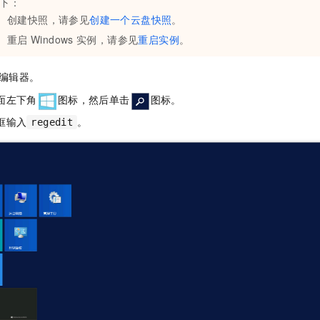
下：
创建快照，请参见
创建一个云盘快照
。
重启
Windows
实例，请参见
重启实例
。
编辑器。
面左下角
图标，然后单击
图标。
框输入
。
regedit