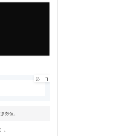
整参数值。
）。