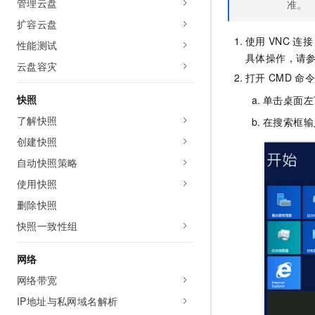
管理云盘
准。
10 分钟在聊天系统中增加
专有云
扩容云盘
使用
VNC
连接
性能测试
具体操作，请
云盘容灾
打开
CMD
命
快照
单击桌面左
了解快照
在搜索框输
创建快照
自动快照策略
使用快照
删除快照
快照一致性组
网络
网络带宽
IP地址与私网域名解析