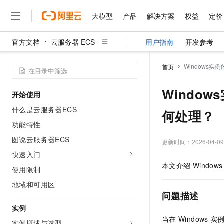
大模型
产品
解决方案
权益
定价
官方文档
云服务器 ECS
用户指南
开发参考
大模型
产品
解决方案
权益
定价
云市场
伙伴
服务
了解阿里云
精选产品
精选解决方案
普惠上云
产品定价
精选商城
成为销售伙伴
售前咨询
为什么选择阿里云
千问AI平台
Windows实
首页
了解云产品的定价详情
大模型服务平台百炼
千问办公，解锁你的工作
普惠上云 官方力荐
分销伙伴
在线服务
网站建设
什么是云计算
大
大模型服务与应用平台
企业级Agent产品，直接
云服务器38元/年起，超
Windo
开始使用
咨询伙伴
多端小程序
技术领先
云上成本管理
售后服务
千问大模型
Agency Agents：拥
官方推荐返现计划
大模型
什么是云服务器ECS
大模型
何处理？
精选产品
精选解决方案
Salesforce 国际版订阅
稳定可靠
管理和优化成本
多元化、高性能、安全可靠
推荐新用户得奖励，单订单
销售伙伴合作计划
功能特性
自助服务
友盟天域
安全合规
人工智能与机器学习
AI
文本生成
无影云电脑
HappyHorse 打造一
云工开物
图说云服务器ECS
更新时间：
2026-04-09
无影生态合作计划
在线服务
观测云
分析师报告
随时随地安全接入的云上超
高校专属算力普惠，学生认
计算
互联网应用开发
快速入门
Qwen3.8-Max
HOT
Salesforce On Alibaba C
工单服务
本文介绍
Windows
智能体时代全能旗舰模型
Tuya 物联网平台阿里云
研究报告与白皮书
使用限制
云解析DNS
快速拥有专属 OpenClaw
Consulting Partner 合
大数据
容器
免费试用
短信专区
地域和可用区
蓝凌 OA
Qwen3.7-Plus
AI 大模型销售与服务生
现代化应用
存储
天池大赛
问题描述
能看、能想、能动手的多模
云原生大数据计算服务 Max
解决方案免费试用 新老
电子合同
实例
面向分析的企业级SaaS模
最高领取价值200元试用
安全
网络与CDN
AI 算法大赛
Qwen3-VL-Plus
当在
Windows
实
畅捷通
实例概述与选型