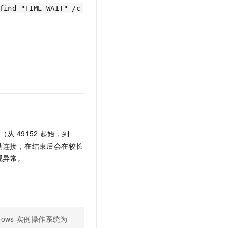
文戏情感细腻自然，动作戏激烈拳拳到肉，实现更强表演能力
支持中英文自由切换，具备更强的噪声鲁棒性
云聚AI 严选权益
find "TIME_WAIT" /c
SSL 证书
，一键激活高效办公新体验
精选AI产品，从模型到应用全链提效
堡垒机
AI 用量加速计划
应用
防火墙
、识别商机，让客服更高效、服务更出色。
新老同享，达量后返
千问办公
主机安全
NEW
的智能体编程平台
一站式AI生产力平台
AI 应用及服务市场
伶鹊
企业级人与Agent协作平台，接入和调度多个数字员工
智能客服平台，对话机器人、对话分析、智能外呼
AI 应用
大模型服务平台百炼 - 全妙
（从
49152
起始，到
大模型
应用创作平台
多模态内容创作工具，已接入 DeepSeek
动连接，在结束后会在较长
自然语言处理
现异常。
数据标注
机器学习
息提取
与 AI 智能体进行实时音视频通话
从文本、图片、视频中提取结构化的属性信息
构建支持视频理解的 AI 音视频实时通话应用
dows
实例操作系统为