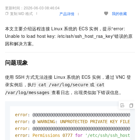
更新时间：
2026-06-03 08:46:04
复制 MD 格式
我的收藏
产品详情
本文主要介绍远程连接
Linux
系统的
ECS
实例，提示“error:
Unable to load host key: /etc/ssh/ssh_host_rsa_key”错误的原
因和解决方案。
问题现象
使用
SSH
方式无法连接
Linux
系统的
ECS
实例，通过
VNC
登
录实例后，执行
或
cat /var/log/secure
cat
查看日志，出现类似如下错误信息。
/var/log/messages
error
error
: @ 
WARNING
: 
UNPROTECTED
PRIVATE
KEY
FILE
error
error
: 
Permissions
0777
for
'/etc/ssh/ssh_host_rsa