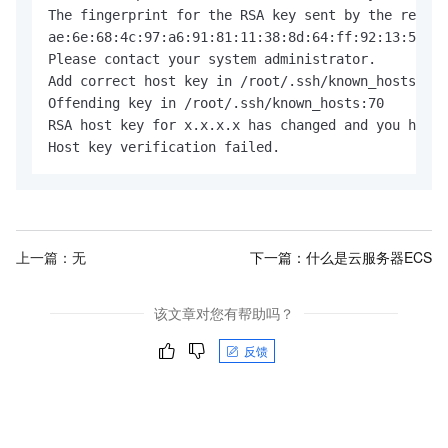
The fingerprint for the RSA key sent by the remote
ae:6e:68:4c:97:a6:91:81:11:38:8d:64:ff:92:13:50.

Please contact your system administrator.

Add correct host key in /root/.ssh/known_hosts to 
Offending key in /root/.ssh/known_hosts:70

RSA host key for x.x.x.x has changed and you have 
Host key verification failed.
上一篇：无
下一篇：
什么是云服务器ECS
该文章对您有帮助吗？
反馈