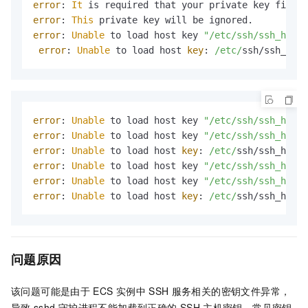
error
: 
It
 is required that your private key files 
error
: 
This
error
: 
Unable
 to load host key 
"/etc/ssh/ssh_host_
error
: 
Unable
 to load host 
key
: 
/etc/
ssh/ssh_host
error
: 
Unable
 to load host key 
"/etc/ssh/ssh_host_
error
: 
Unable
 to load host key 
"/etc/ssh/ssh_host_
error
: 
Unable
 to load host 
key
: 
/etc/
error
: 
Unable
 to load host key 
"/etc/ssh/ssh_host_
error
: 
Unable
 to load host key 
"/etc/ssh/ssh_host_
error
: 
Unable
 to load host 
key
: 
/etc/
ssh/ssh_host_
问题原因
该问题可能是由于
ECS
实例中
SSH
服务相关的密钥文件异常，
导致
sshd
守护进程不能加载到正确的
SSH
主机密钥。常见密钥