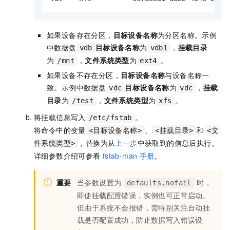
如果设备存在分区，
目标设备名称
为分区名称。示例
中数据盘
目标设备名称
为
，
挂载目录
vdb
vdb1
为
，
文件系统类型
为
。
/mnt
ext4
如果设备不存在分区，
目标设备名称
与设备名称一
致。示例中数据盘
目标设备名称
为
，
挂载
vdc
vdc
目录
为
，
文件系统类型
为
。
/test
xfs
将挂载信息写入
。
/etc/fstab
将命令中的变量
、
和
<目标设备名称>
<挂载目录>
<文
，替换为从
上一步
中获取到的信息后执行。
件系统类型>
详细参数介绍可参看
fstab-man
手册
。
重要
当参数设置为
时，
defaults,nofail
即使挂载配置错误，实例也可正常启动。
但由于系统不会报错，需特别关注自动挂
载是否配置成功，防止数据写入错误设