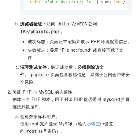
echo
"<?php phpinfo(); ?>"
 | sudo 
tee
 /usr/
浏览器验证
：访问
http://<ECS
公网
。
IP>/phpinfo.php
成功标志：页面正常渲染并展示
PHP
环境配置信息。
失败标志：显示 "File not found" 或直接下载了文
件。
清理测试文件
：验证成功后，
必须删除该文
件
。
页面包含敏感信息，暴露于公网会带来安
phpinfo
全风险。
验证
PHP
与
MySQL
的连通性。
创建一个
PHP
脚本，用于测试
PHP
能否通过
mysqlnd
扩展
连接到数据库。
创建数据库和用户。
使用
root
账户登录
MySQL（输入
步骤三
中设置
的
账号密码）。
root