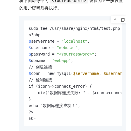
将下面命令中的
替换为上一步设置
<YourPassword>
的用户密码后再执行。
sudo tee /usr/share/nginx/html/test.php <<-'
$
servername = 
"localhost"
;
$
username = 
"webuser"
;
$
password = 
"<YourPassword>"
;
$
dbname = 
"webapp"
;
$
conn = new mysqli(
$servername
, 
$username
, 
// 检测连接

if ($conn->connect_error) {

    die("数据库连接失败: " . $conn->connect_er
}

echo "数据库连接成功！";

?>

EOF