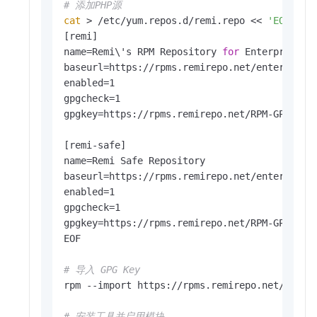
# 添加PHP源
cat
 > /etc/yum.repos.d/remi.repo << 
'EOF'
[remi]

name=Remi\'s RPM Repository 
for
 Enterprise Li
baseurl=https://rpms.remirepo.net/enterprise/
enabled=1

gpgcheck=1

gpgkey=https://rpms.remirepo.net/RPM-GPG-KEY-
[remi-safe]

name=Remi Safe Repository

baseurl=https://rpms.remirepo.net/enterprise/
enabled=1

gpgcheck=1

gpgkey=https://rpms.remirepo.net/RPM-GPG-KEY-
EOF

# 导入 GPG Key
rpm --import https://rpms.remirepo.net/RPM-GP
# 安装工具并启用模块