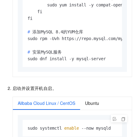
        sudo yum install -y compat-openssl10

    fi

# 
添加MySQL 8.4的YUM仓库
# 
安装MySQL服务
sudo dnf install -y mysql-server
启动并设置开机自启。
Alibaba Cloud Linux / CentOS
Ubuntu
sudo systemctl 
enable
 --now mysqld