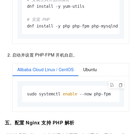
dnf install -y yum-utils

# 安装 PHP
dnf install -y php php-fpm php-mysqlnd
启动并设置
PHP-FPM
开机自启。
Alibaba Cloud Linux / CentOS
Ubuntu
sudo systemctl 
enable
 --now php-fpm
五、配置
Nginx
支持
PHP
解析