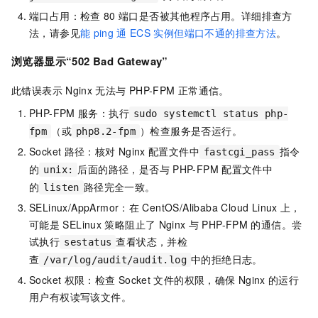
端口占用：检查
80
端口是否被其他程序占用。详细排查方
法，请参见
能
ping
通
ECS
实例但端口不通的排查方法
。
浏览器显示“502 Bad Gateway”
此错误表示
Nginx
无法与
PHP-FPM
正常通信。
PHP-FPM
服务：执行
sudo systemctl status php-
（或
）检查服务是否运行。
fpm
php8.2-fpm
Socket
路径：核对
Nginx
配置文件中
指令
fastcgi_pass
的
后面的路径，是否与
PHP-FPM
配置文件中
unix:
的
路径完全一致。
listen
SELinux/AppArmor：在
CentOS/Alibaba Cloud Linux
上，
可能是
SELinux
策略阻止了
Nginx
与
PHP-FPM
的通信。尝
试执行
查看状态，并检
sestatus
查
中的拒绝日志。
/var/log/audit/audit.log
Socket
权限：检查
Socket
文件的权限，确保
Nginx
的运行
用户有权读写该文件。