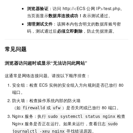
浏览器验证
：访问 http://<ECS
公网
IP>/test.php。
当页面显示
数据库连接成功！
表示测试通过。
清理测试文件
：该脚本内包含明文的数据库账号密
码，测试通过后
必须立即删除
，防止凭据泄露。
常见问题
浏览器访问超时或显示“无法访问此网站”
这通常是网络连接问题。请按以下顺序排查：
安全组：检查
ECS
实例的安全组入方向规则是否已放行
80
端口。
防火墙：检查操作系统内部的防火墙
（如
或
）是否关闭或已放行
80
端口。
firewalld
ufw
Nginx
服务：执行
检查
sudo systemctl status nginx
Nginx
服务是否正在运行。如果未运行，查看日志
sudo
寻找错误原因。
journalctl -xeu nginx