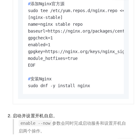
#
添加Nginx官方源
sudo tee /etc/yum.repos.d/nginx.repo <<-'EOF'
[nginx-stable]

name=nginx stable repo

baseurl=https://nginx.org/packages/centos/8/$
gpgcheck=1

enabled=1

gpgkey=https://nginx.org/keys/nginx_signing.k
module_hotfixes=true

#
安装Nginx
sudo dnf -y install nginx
启动并设置开机自启。
参数会同时完成启动服务和设置开机自
enable --now
启两个操作。