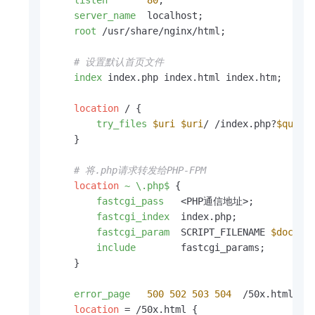
server_name
  localhost;

root
 /usr/share/nginx/html;

# 设置默认首页文件
index
 index.php index.html index.htm;

location
 / {

try_files
$uri
$uri
/ /index.php?
$query
    }

# 将.php请求转发给PHP-FPM
location
~ \.php$
 {

fastcgi_pass
   <PHP通信地址>;

fastcgi_index
  index.php;

fastcgi_param
  SCRIPT_FILENAME 
$docume
include
        fastcgi_params;

    }

error_page
500
502
503
504
  /50x.html;

location
 = /50x.html {
