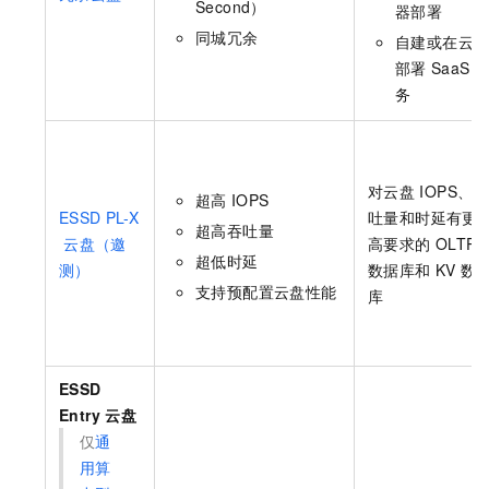
Second）
器部署
同城冗余
自建或在云
部署
SaaS
务
对云盘
IOPS、吞
超高
IOPS
ESSD PL-X
吐量和时延有更
超高吞吐量
云盘（邀
高要求的
OLTP
超低时延
测）
数据库和
KV
数
支持预配置云盘性能
库
ESSD
Entry
云盘
仅
通
用算