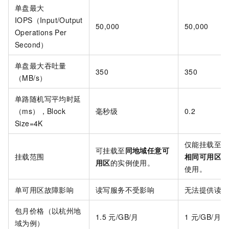
单盘最大
IOPS（Input/Output
50,000
50,000
Operations Per
Second）
单盘最大吞吐量
350
350
（MB/s）
单路随机写平均时延
（ms），Block
毫秒级
0.2
Size=4K
仅能挂载至
与
可挂载至
同地域任意可
挂载范围
相同可用区
的
用区
的实例使用。
使用。
单可用区故障影响
读写服务不受影响
无法提供读写
包月价格（以杭州地
1.5
元/GB/月
1
元/GB/月
域为例）