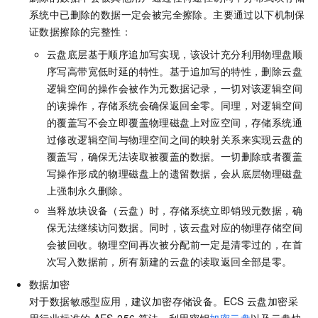
系统中已删除的数据一定会被完全擦除。主要通过以下机制保
证数据擦除的完整性：
云盘底层基于顺序追加写实现，该设计充分利用物理盘顺
序写高带宽低时延的特性。基于追加写的特性，删除云盘
逻辑空间的操作会被作为元数据记录，一切对该逻辑空间
的读操作，存储系统会确保返回全零。同理，对逻辑空间
的覆盖写不会立即覆盖物理磁盘上对应空间，存储系统通
过修改逻辑空间与物理空间之间的映射关系来实现云盘的
覆盖写，确保无法读取被覆盖的数据。一切删除或者覆盖
写操作形成的物理磁盘上的遗留数据，会从底层物理磁盘
上强制永久删除。
当释放块设备（云盘）时，存储系统立即销毁元数据，确
保无法继续访问数据。同时，该云盘对应的物理存储空间
会被回收。物理空间再次被分配前一定是清零过的，在首
次写入数据前，所有新建的云盘的读取返回全部是零。
数据加密
对于数据敏感型应用，建议加密存储设备。ECS
云盘加密采
用行业标准的
AES-256
算法，利用密钥
加密云盘
以及云盘快