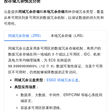
按存储冗余情况分类
云盘提供
同城冗余存储
和
本地冗余存储
两种存储冗余类型，覆盖
从单可用区到多可用区的数据冗余机制，以保证数据的持久性和
可用性。
同城冗余存储（ZRS）
本地冗余存储（LRS）
同城冗余云盘采用多可用区的数据冗余存储机制，将用户的
数据冗余存储在同一地域的
3
个或以上可用区，IDC、机柜
及电力等均物理隔离，为
ECS
实例提供
99.9999999999%（12
个
9）数据可靠性保证。当某个可用
区不可用时，仍然能够保障数据的正常访问。
同城冗余云盘类型
：
ESSD 同城冗余云盘
。
典型应用场景
：
数据库、大数据、中间件、ERP/CRM
等核心系统同
城容灾。
容器多可用区部署和漂移。