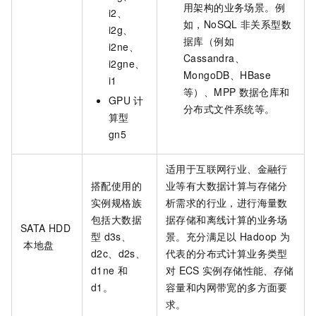
用架构的业务场景。例
i2、
如，NoSQL
非关系型数
i2g、
据库（例如
i2ne、
Cassandra、
i2gne、
MongoDB、HBase
i1
等）、MPP
数据仓库和
GPU
计
分布式文件系统等。
算型
gn5
适用于互联网行业、金融行
搭配使用的
业等有大数据计算与存储分
实例规格族
析需求的行业，进行海量数
包括大数据
据存储和离线计算的业务场
SATA HDD
型
d3s、
景。充分满足以
Hadoop
为
本地盘
d2c、d2s、
代表的分布式计算业务类型
d1ne
和
对
ECS
实例存储性能、存储
d1。
容量和内网带宽的多方面要
求。