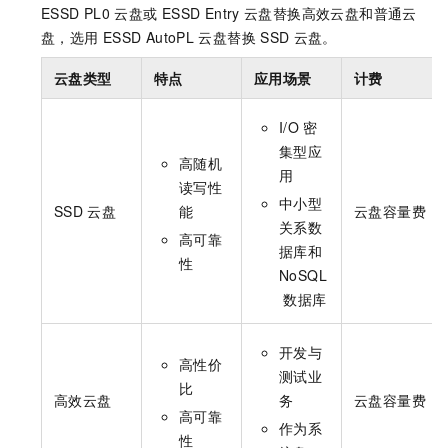
ESSD PL0
云盘或
ESSD Entry
云盘替换高效云盘和普通云
盘，选用
ESSD AutoPL
云盘替换
SSD
云盘。
云盘类型
特点
应用场景
计费
I/O
密
集型应
高随机
用
读写性
中小型
SSD
云盘
能
云盘容量费
关系数
高可靠
据库和
性
NoSQL
数据库
开发与
高性价
测试业
比
高效云盘
务
云盘容量费
高可靠
作为系
性