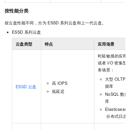
按性能分类
按云盘性能不同，分为
ESSD
系列云盘和上一代云盘。
ESSD
系列云盘
云盘类型
特点
应用场景
时延敏感的应用
或者
I/O
密集型
务场景：
大型
OLTP
高
IOPS
据库
ESSD
云盘
低延迟
NoSQL
数据
库
Elasticsearc
分布式日志