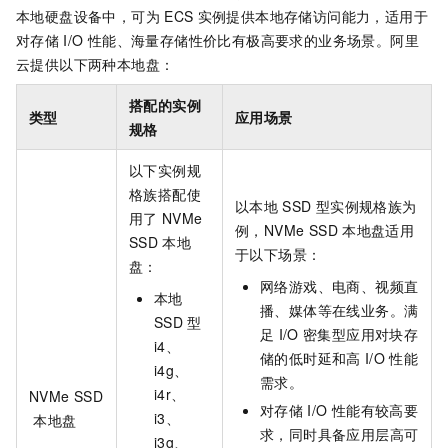
本地硬盘设备中，可为
ECS
实例提供本地存储访问能力，适用于
对存储
I/O
性能、海量存储性价比有极高要求的业务场景。阿里
云提供以下两种本地盘：
搭配的实例
类型
应用场景
规格
以下实例规
格族搭配使
以本地
SSD
型实例规格族为
用了
NVMe
例，NVMe SSD
本地盘适用
SSD
本地
于以下场景：
盘：
网络游戏、电商、视频直
本地
播、媒体等在线业务。满
SSD
型
足
I/O
密集型应用对块存
i4、
储的低时延和高
I/O
性能
i4g、
需求。
i4r、
NVMe SSD
对存储
I/O
性能有较高要
i3、
本地盘
求，同时具备应用层高可
i3g、