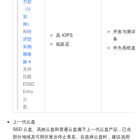
力型
（U
实
例）
和
经
开发与测试
高
IOPS
济型
务
低延迟
实例
作为系统盘
规格
族
e
支持
挂载
ESSD
Entry
云
盘。
上一代云盘
SSD
云盘、高效云盘和普通云盘属于上一代云盘产品，已在
部分地域及可用区逐步停止售卖。在选择云盘时，建议选用