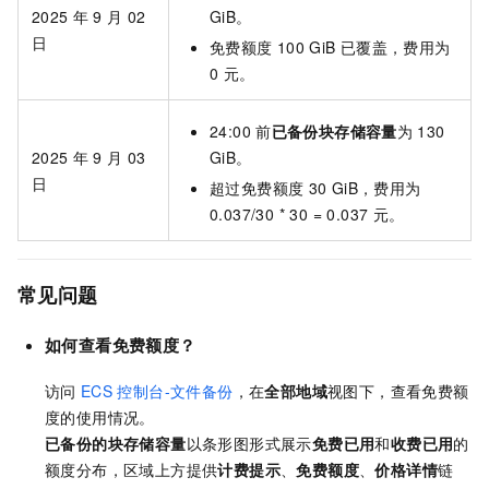
2025
年
9
月
02
GiB。
日
免费额度
100 GiB
已覆盖，费用为
0
元
。
24:00
前
已备份块存储容量
为
130
2025
年
9
月
03
GiB。
日
超过免费额度
30 GiB，费用为
0.037/30 * 30 = 0.037 元
。
常见问题
如何查看免费额度？
访问
ECS
控制台-文件备份
，在
全部地域
视图下，查看免费额
度的使用情况。
已备份的块存储容量
以条形图形式展示
免费已用
和
收费已用
的
额度分布，区域上方提供
计费提示
、
免费额度
、
价格详情
链