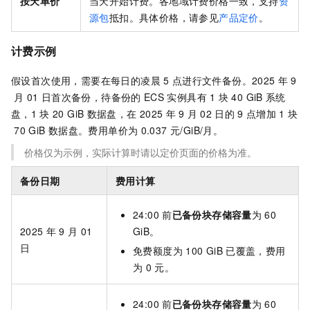
按天单价
当天开始计费。各地域计费价格一致
，支持
资
源包
抵扣
。具体价格，请参见
产品定价
。
计费示例
假设首次使用，需要在每日的凌晨
5
点进行文件备份。2025
年
9
月
01
日首次备份，待备份的
ECS
实例具有
1
块
40 GiB
系统
盘，1
块
20 GiB
数据盘，在
2025
年
9
月
02
日的
9
点增加
1
块
70 GiB
数据盘。费用单价为
0.037 元/GiB/月
。
价格仅为示例，实际计算时请以定价页面的价格为准。
备份日期
费用计算
24:00
前
已备份块存储容量
为
60
2025
年
9
月
01
GiB。
日
免费额度为
100 GiB
已覆盖，费用
为
0
元
。
24:00
前
已备份块存储容量
为
60