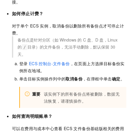
接。
如何停止计费？
对于单个
ECS
实例，取消备份以删除所有备份点才可停止计
费。
备份点是针对分区（如
Windows
的
C
盘、D
盘，Linux
的
目录）的文件备份，无法手动删除，默认保留
30
/
天。
登录
ECS
控制台-文件备份
，在页面上方选择目标备份实
例所在地域。
单击目标实例操作列中的
取消备份
，在弹框中单击
确定
。
重要
该实例下的所有备份点将被删除，数据无
法恢复，请谨慎操作。
如何查询明细账单？
可以在费用与成本中心查看
ECS
文件备份基础版相关的费用