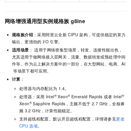
网络增强通用型实例规格族
g8ine
规格族介绍
：采用阿里云全新
CIPU
架构，可提供稳定的算力
输出、更强劲的
I/O
引擎。
适用场景
： 适用于网络密集型场景，转发、连接性能出色，
尤其适用于做网络接入层网关，流量、数据转发或预处理中间
件等。作为云上解决方案中的一部分，在大型网站、电商、AI
等场景下都可应用。
计算
：
处理器与内存配比为
1:4。
®
®
®
处理器：采用
Intel
Xeon
Emerald Rapids
或者
Intel
®
Xeon
Sapphire Rapids，主频不低于
2.7 GHz，全核睿
频
3.2 GHz，计算性能稳定。
支持超线程配置。默认开启超线程配置，详情请参见
更改
CPU
选项
。