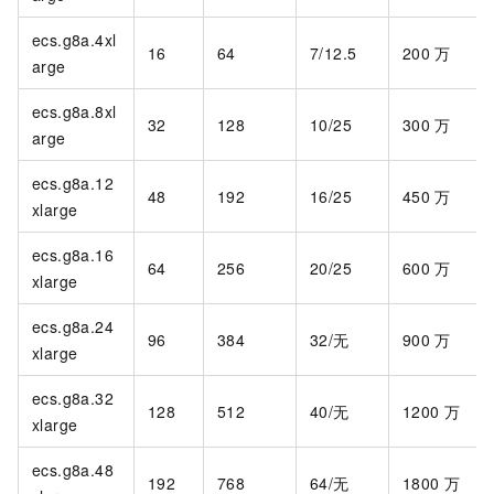
ecs.g8a.4xl
16
64
7/12.5
200
万
arge
ecs.g8a.8xl
32
128
10/25
300
万
arge
ecs.g8a.12
48
192
16/25
450
万
xlarge
ecs.g8a.16
64
256
20/25
600
万
xlarge
ecs.g8a.24
96
384
32/无
900
万
xlarge
ecs.g8a.32
128
512
40/无
1200
万
xlarge
ecs.g8a.48
192
768
64/无
1800
万