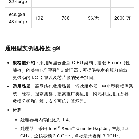
32xlarge
ecs.g9a.
192
768
96/无
2000
万
48xlarge
通用型实例规格族
g
9i
规格族介绍
：采用阿里云全新
CIPU
架构，搭载
P-core（性
®
®
能核）的英特尔
至强
6
处理器，可提供稳定的算力输出、
更强劲的
I/O
引擎以及芯片级的安全加固。
适用场景
：高网络包收发场景，游戏服务器，中小型数据库系
统、缓存、搜索集群，搜索推广类应用，网站和应用服务器，
数据分析和计算，安全可信计算场景。
计算
：
处理器与内存配比为
1:4。
®
®
处理器：采用
Intel
Xeon
Granite Rapids，主频
3.2
GHz，全核睿频
3.6 GHz，单核最大睿频
3.9GHz。