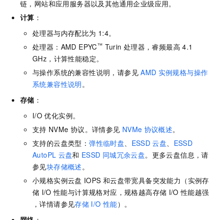
链，网站和应用服务器以及其他通用企业级应用。
计算
：
处理器与内存配比为
1:4。
™
处理器：AMD EPYC
Turin
处理器，睿频最高
4.1
GHz，计算性能稳定。
与操作系统的兼容性说明，请参见
AMD
实例规格与操作
系统兼容性说明
。
存储
：
I/O
优化实例。
支持
NVMe
协议。详情参见
NVMe
协议概述
。
支持的云盘类型：
弹性临时盘
、
ESSD
云盘
、
ESSD
AutoPL
云盘
和
ESSD
同城冗余云盘
。更多云盘信息，请
参见
块存储概述
。
小规格实例云盘
IOPS
和云盘带宽具备突发能力（实例存
储
I/O
性能与计算规格对应，规格越高存储
I/O
性能越强
，详情请参见
存储
I/O
性能
）。
网络
：