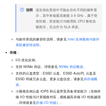
说明
该实例在系统中可能会存在不同的频率显
示，其中单核最高睿频
3.9 GHz，属于突
发性能，突发能力与物理机
CPU
整机负
载相关，无法作为
SLA
承诺。
与操作系统的兼容性说明，请参见
Intel
实例规格与操作
系统兼容性说明
。
存储
：
I/O
优化实例。
支持
NVMe
协议。详情参见
NVMe
协议概述
。
支持的云盘类型：ESSD
云盘、ESSD AutoPL
云盘及
ESSD 同城冗余云盘。更多云盘信息，请参见
块存储概
述
。
小规格实例云盘
IOPS
和云盘带宽具备突发能力（实例存
储
I/O
性能与计算规格对应，规格越高存储
I/O
性能越强
，详情请参见
存储
I/O
性能
）。