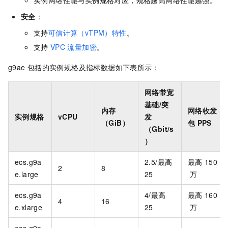
实例网络性能与实例规格对应，规格越高网络性能越强。
安全
：
支持
可信计算（vTPM）特性
。
支持
VPC
流量加密
。
g9ae
包括的实例规格及指标数据如下表所示：
网络带宽
基础/突
内存
网络收发
实例规格
vCPU
发
（GiB）
包
PPS
（Gbit/s
）
ecs.g9a
2.5/最高
最高
150
2
8
e.large
25
万
ecs.g9a
4/最高
最高
160
4
16
e.xlarge
25
万