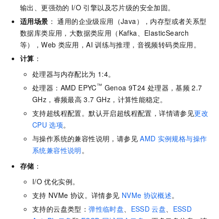
输出、更强劲的
I/O
引擎以及芯片级的安全加固。
适用场景
： 通用的企业级应用（Java），内存型或者关系型
数据库类应用，大数据类应用（Kafka、ElasticSearch
等），Web
类应用，AI
训练与推理，音视频转码类应用。
计算
：
处理器与内存配比为
1:4。
™
处理器：AMD EPYC
Genoa 9T24
处理器，基频
2.7
GHz，睿频最高
3.7 GHz，计算性能稳定。
支持超线程配置。默认开启超线程配置，详情请参见
更改
CPU
选项
。
与操作系统的兼容性说明，请参见
AMD
实例规格与操作
系统兼容性说明
。
存储
：
I/O
优化实例。
支持
NVMe
协议。详情参见
NVMe
协议概述
。
支持的云盘类型：
弹性临时盘
、
ESSD
云盘
、
ESSD