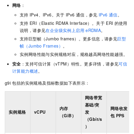
网络
：
支持
IPv4、IPv6。关于
IPv6
通信，参见
IPv6
通信
。
支持
ERI（Elastic RDMA Interface）。关于
ERI
的使用
说明，请参见
在企业级实例上启用
eRDMA
。
支持巨型帧（Jumbo frames）。更多信息，请参见
巨型
帧（Jumbo Frames）
。
实例网络性能与实例规格对应，规格越高网络性能越强。
安全
：支持可信计算（vTPM）特性。更多详情，请参见
可信
计算能力概述
。
g9i
包括的实例规格及指标数据如下表所示：
网络带宽
基础/突
内存
网络收发
实例规格
vCPU
发
（GiB）
包
PPS
（Gbit/s
）