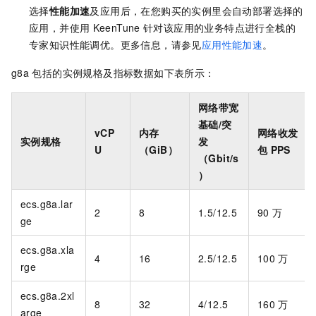
选择
性能加速
及应用后，在您购买的实例里会自动部署选择的
应用，并使用
KeenTune
针对该应用的业务特点进行全栈的
专家知识性能调优。更多信息，请参见
应用性能加速
。
g8a
包括的实例规格及指标数据如下表所示：
网络带宽
基础/突
vCP
内存
网络收发
实例规格
发
U
（GiB）
包
PPS
（Gbit/s
）
ecs.g8a.lar
2
8
1.5/12.5
90
万
ge
ecs.g8a.xla
4
16
2.5/12.5
100
万
rge
ecs.g8a.2xl
8
32
4/12.5
160
万
arge