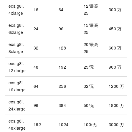
ecs.g8i.
12/最高
16
64
300
万
4xlarge
25
ecs.g8i.
15/最高
24
96
450
万
6xlarge
25
ecs.g8i.
20/最高
32
128
600
万
8xlarge
25
ecs.g8i.
48
192
25/无
900
万
12xlarge
ecs.g8i.
64
256
32/无
1200
万
16xlarge
ecs.g8i.
96
384
50/无
1800
万
24xlarge
ecs.g8i.
192
1024
100/无
3000
万
48xlarge