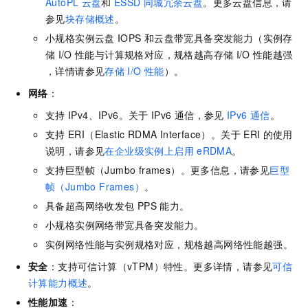
AutoPL
云盘
和
ESSD
同城冗余云盘
。更多云盘信息，请
参见
块存储概述
。
小规格实例云盘
IOPS
和云盘带宽具备突发能力（实例存
储
I/O
性能与计算规格对应，规格越高存储
I/O
性能越强
，详情请参见
存储
I/O
性能
）。
网络
：
支持
IPv4、IPv6。关于
IPv6
通信，参见
IPv6
通信
。
支持
ERI（Elastic RDMA Interface）。关于
ERI
的使用
说明，请参见
在企业级实例上启用
eRDMA
。
支持巨型帧（Jumbo frames）。更多信息，请参见
巨型
帧（Jumbo Frames）
。
具备超高网络收发包
PPS
能力。
小规格实例网络带宽具备突发能力。
实例网络性能与实例规格对应，规格越高网络性能越强。
安全
：支持可信计算（vTPM）特性。更多详情，请参见
可信
计算能力概述
。
性能加速
：