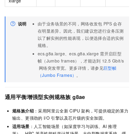
xlarge
说明
由于业务场景的不同，网络收发包
PPS
会存
在明显差异。因此，我们建议您进行业务压测
以了解实例的性能表现，以便选择合适的实例
规格。
ecs.g8a.large、ecs.g8a.xlarge
需开启巨型
帧（Jumbo frames），才能达到
12.5 Gbit/s
网络突发带宽。更多详情，请参见
巨型帧
（Jumbo Frames）
。
通用平衡增强型实例规格族
g8ae
规格族介绍
：采用阿里云全新
CIPU
架构，可提供稳定的算力
输出、更强劲的
I/O
引擎以及芯片级的安全加固。
适用场景
：人工智能场景（如深度学习与训练、AI
推理
等），HPC
等高性能科学计算场景，大中型数据库系统、缓