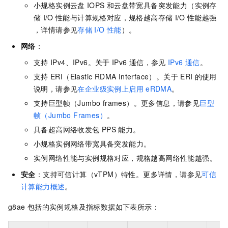
小规格实例云盘
IOPS
和云盘带宽具备突发能力（实例存
储
I/O
性能与计算规格对应，规格越高存储
I/O
性能越强
，详情请参见
存储
I/O
性能
）。
网络
：
支持
IPv4、IPv6。关于
IPv6
通信，参见
IPv6
通信
。
支持
ERI（Elastic RDMA Interface）。关于
ERI
的使用
说明，请参见
在企业级实例上启用
eRDMA
。
支持巨型帧（Jumbo frames）。更多信息，请参见
巨型
帧（Jumbo Frames）
。
具备超高网络收发包
PPS
能力。
小规格实例网络带宽具备突发能力。
实例网络性能与实例规格对应，规格越高网络性能越强。
安全
：支持可信计算（vTPM）特性。更多详情，请参见
可信
计算能力概述
。
g8ae
包括的实例规格及指标数据如下表所示：