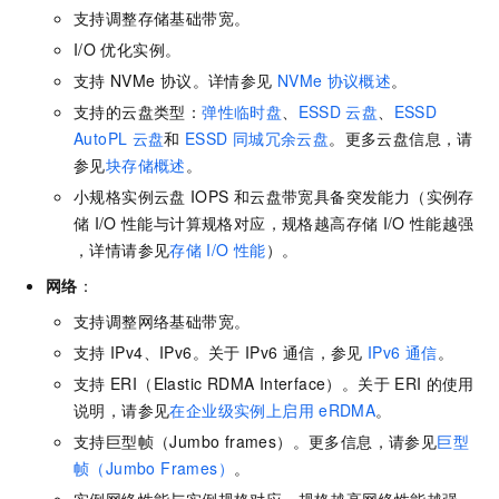
支持调整存储基础带宽。
I/O
优化实例。
支持
NVMe
协议。详情参见
NVMe
协议概述
。
支持的云盘类型：
弹性临时盘
、
ESSD
云盘
、
ESSD
AutoPL
云盘
和
ESSD
同城冗余云盘
。更多云盘信息，请
参见
块存储概述
。
小规格实例云盘
IOPS
和云盘带宽具备突发能力（实例存
储
I/O
性能与计算规格对应，规格越高存储
I/O
性能越强
，详情请参见
存储
I/O
性能
）。
网络
：
支持调整网络基础带宽。
支持
IPv4、IPv6。关于
IPv6
通信，参见
IPv6
通信
。
支持
ERI（Elastic RDMA Interface）。关于
ERI
的使用
说明，请参见
在企业级实例上启用
eRDMA
。
支持巨型帧（Jumbo frames）。更多信息，请参见
巨型
帧（Jumbo Frames）
。