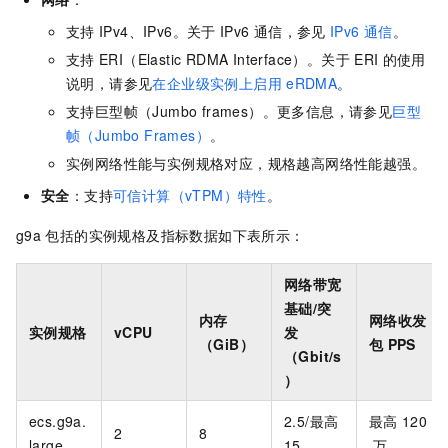
支持
IPv4、IPv6。关于
IPv6
通信，参见
IPv6
通信
。
支持
ERI（Elastic RDMA Interface）。关于
ERI
的使用
说明，请参见
在企业级实例上启用
eRDMA
。
支持巨型帧（Jumbo frames）。更多信息，请参见
巨型
帧（Jumbo Frames）
。
实例网络性能与实例规格对应，规格越高网络性能越强。
安全
：支持
可信计算（vTPM）特性
。
g9a
包括的实例规格及指标数据如下表所示：
网络带宽
基础/突
内存
网络收发
实例规格
vCPU
发
（GiB）
包
PPS
（Gbit/s
）
ecs.g9a.
2.5/最高
最高
120
2
8
large
15
万