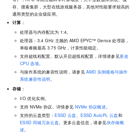
存、搜索集群，大型在线游戏服务器，其他对性能要求较高的
通用类型的企业级应用。
计算
：
处理器与内存配比为
1:4。
处理器：3.4 GHz
主频的
AMD EPYC™ Genoa
处理器，
单核睿频最高
3.75 GHz，计算性能稳定。
支持超线程配置。默认开启超线程配置，详情请参见
更改
CPU
选项
。
与操作系统的兼容性说明，请参见
AMD
实例规格与操作
系统兼容性说明
。
存储
：
I/O
优化实例。
支持
NVMe
协议。详情参见
NVMe
协议概述
。
支持的云盘类型：
ESSD
云盘
、
ESSD AutoPL
云盘
和
ESSD
同城冗余云盘
。更多云盘信息，请参见
块存储概
述
。