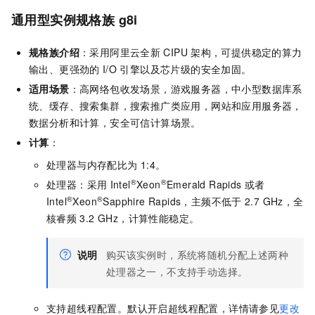
通用型实例规格族
g8i
规格族介绍
：采用阿里云全新
CIPU
架构，可提供稳定的算力
输出、更强劲的
I/O
引擎以及芯片级的安全加固。
适用场景
：高网络包收发场景，游戏服务器，中小型数据库系
统、缓存、搜索集群，搜索推广类应用，网站和应用服务器，
数据分析和计算，安全可信计算场景。
计算
：
处理器与内存配比为
1:4。
®
®
处理器：采用
Intel
Xeon
Emerald Rapids
或者
®
®
Intel
Xeon
Sapphire Rapids，主频不低于
2.7 GHz，全
核睿频
3.2 GHz，计算性能稳定。
说明
购买该实例时，系统将随机分配上述两种
处理器之一，不支持手动选择。
支持超线程配置。默认开启超线程配置，详情请参见
更改