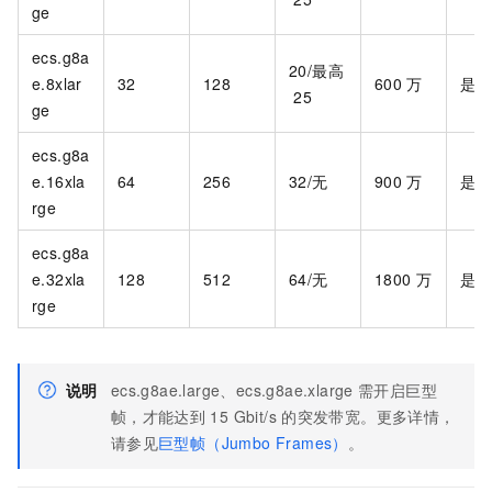
ge
ecs.g8a
20/最高
e.8xlar
32
128
600
万
是
25
ge
ecs.g8a
e.16xla
64
256
32/无
900
万
是
rge
ecs.g8a
e.32xla
128
512
64/无
1800
万
是
rge
说明
ecs.g8ae.large、ecs.g8ae.xlarge
需开启巨型
帧，才能达到
15 Gbit/s
的突发带宽。更多详情，
请参见
巨型帧（Jumbo Frames）
。