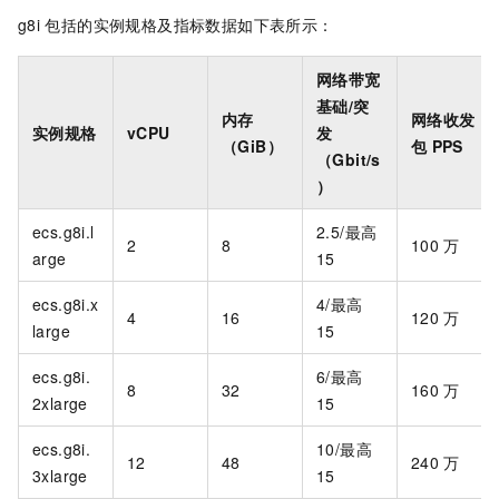
g8i
包括的实例规格及指标数据如下表所示：
网络带宽
基础/突
内存
网络收发
实例规格
vCPU
发
（GiB）
包
PPS
（Gbit/s
）
ecs.g8i.l
2.5/最高
2
8
100
万
arge
15
ecs.g8i.x
4/最高
4
16
120
万
large
15
ecs.g8i.
6/最高
8
32
160
万
2xlarge
15
ecs.g8i.
10/最高
12
48
240
万
3xlarge
15