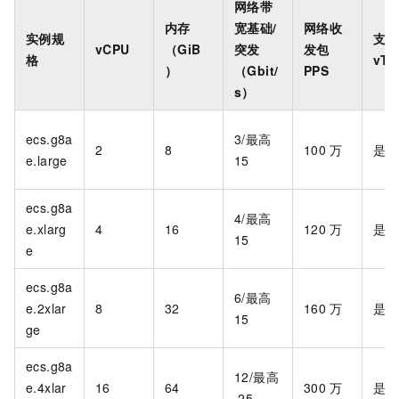
网络带
内存
宽基础/
网络收
实例规
支持
vCPU
（GiB
突发
发包
格
vT
）
（Gbit/
PPS
s）
ecs.g8a
3/最高
2
8
100
万
是
e.large
15
ecs.g8a
4/最高
e.xlarg
4
16
120
万
是
15
e
ecs.g8a
6/最高
e.2xlar
8
32
160
万
是
15
ge
ecs.g8a
12/最高
e.4xlar
16
64
300
万
是
25