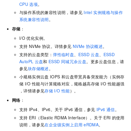
CPU
选项
。
与操作系统的兼容性说明，请参见
Intel
实例规格与操作
系统兼容性说明
。
存储
：
I/O
优化实例。
支持
NVMe
协议。详情参见
NVMe
协议概述
。
支持的云盘类型：
弹性临时盘
、
ESSD
云盘
、
ESSD
AutoPL
云盘
和
ESSD
同城冗余云盘
。更多云盘信息，请
参见
块存储概述
。
小规格实例云盘
IOPS
和云盘带宽具备突发能力（实例存
储
I/O
性能与计算规格对应，规格越高存储
I/O
性能越强
，详情请参见
存储
I/O
性能
）。
网络
：
支持
IPv4、IPv6。关于
IPv6
通信，参见
IPv6
通信
。
支持
ERI（Elastic RDMA Interface）。关于
ERI
的使用
说明，请参见
在企业级实例上启用
eRDMA
。