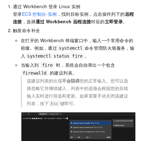
通过
Workbench
登录
Linux
实例
登录
ECS
控制台-实例
，找到目标实例，点击操作列下的
远程
连接
，选择
通过
Workbench
远程连接
对应的
立即登录
。
触发命令补全
在打开的
Workbench
终端窗口中，输入一个常用命令的
前缀。例如，通过
命令管理防火墙服务，输
systemctl
入
。
systemctl status fire
当输入到
时，系统会自动弹出一个包含
fire
的建议列表。
firewalld
该建议列表的出现
不会阻碍
您的正常输入。您可以选
择忽略它并继续键入，列表中的选项会根据您的后续
输入实时进行筛选和更新。如果需要手动关闭该建议
列表，按下
键即可。
Esc