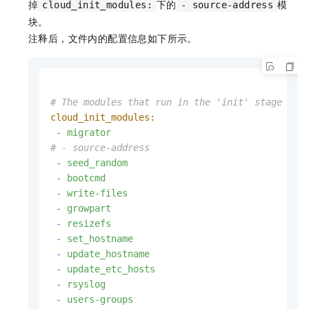
掉
下的
模
cloud_init_modules:
- source-address
块。
注释后，文件内的配置信息如下所示。
# The modules that run in the 'init' stage
cloud_init_modules:
-
migrator
# - source-address
-
seed_random
-
bootcmd
-
write-files
-
growpart
-
resizefs
-
set_hostname
-
update_hostname
-
update_etc_hosts
-
rsyslog
-
users-groups