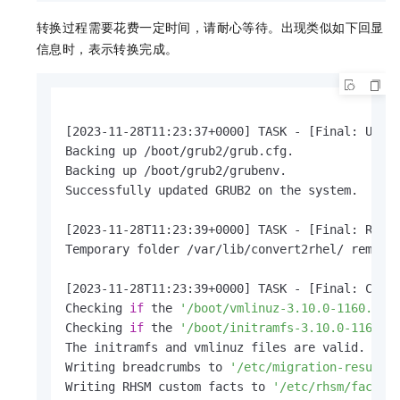
转换过程需要花费一定时间，请耐心等待。出现类似如下回显
信息时，表示转换完成。
[2023-11-28T11:23:37+0000] TASK - [Final: Updat
Backing up /boot/grub2/grub.cfg.

Backing up /boot/grub2/grubenv.

Successfully updated GRUB2 on the system.

[2023-11-28T11:23:39+0000] TASK - [Final: Remov
Temporary folder /var/lib/convert2rhel/ removed
[2023-11-28T11:23:39+0000] TASK - [Final: Check
Checking 
if
 the 
'/boot/vmlinuz-3.10.0-1160.105
Checking 
if
 the 
'/boot/initramfs-3.10.0-1160.1
The initramfs and vmlinuz files are valid.

Writing breadcrumbs to 
'/etc/migration-results
Writing RHSM custom facts to 
'/etc/rhsm/facts/