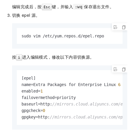
编辑完成后，按
键，并输入
保存退出文件。
:wq
Esc
切换
epel
源。
sudo vim /etc/yum.repos.d/epel.repo
按
进入编辑模式，修改以下内容切换源。
i
[
epel
]
name=Extra Packages for Enterprise Linux 
6
 - $b
enabled=
1
failovermethod=priority

baseurl=http
:
//mirrors.cloud.aliyuncs.com/epel
gpgcheck=
0
gpgkey=http
:
//mirrors.cloud.aliyuncs.com/epel-