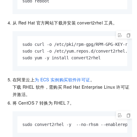
sudo reboot
从
Red Hat
官方网站下载并安装
convert2rhel
工具。
sudo curl -o /etc/pki/rpm-gpg/RPM-GPG-KEY-redha
sudo curl -o /etc/yum.repos.d/convert2rhel.repo
sudo yum -y install convert2rhel
在阿里云上
为
ECS
实例购买软件许可证
。
下载
RHEL
软件，需购买
Red Hat Enterprise Linux
许可证
并激活。
将
CentOS 7
转换为
RHEL 7。
sudo convert2rhel -y  --no-rhsm --enablerepo r