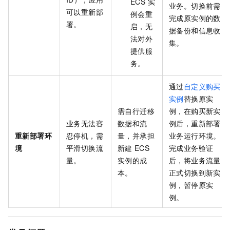
ECS 实
业务。切换前需
可以重新部
例会重
完成原实例的数
署。
启，无
据备份和信息收
法对外
集。
提供服
务。
通过
自定义购买
实例
替换原实
需自行迁移
例，在购买新实
业务无法容
数据和流
例后，重新部署
重新部署环
忍停机，需
量，并承担
业务运行环境。
境
平滑切换流
新建
ECS
完成业务验证
量。
实例的成
后，将业务流量
本。
正式切换到新实
例，暂停原实
例。