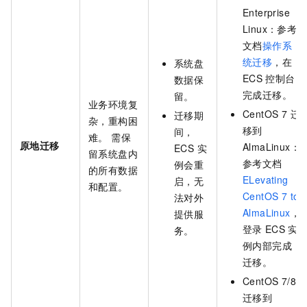
Enterprise
Linux：参考
文档
操作系
统迁移
，在
系统盘
ECS
控制台
数据保
完成迁移。
留。
业务环境复
CentOS 7 迁
迁移期
杂，重构困
移到
间，
难。 需保
原地迁移
AlmaLinux：
ECS 实
留系统盘内
参考文档
例会重
的所有数据
ELevating
启，无
和配置。
CentOS 7 to
法对外
AlmaLinux
，
提供服
登录
ECS
实
务。
例内部完成
迁移。
CentOS 7/8
迁移到