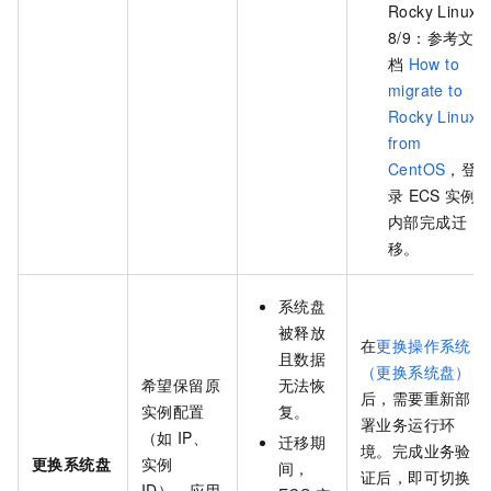
Rocky Linux
8/9：参考文
档
How to
migrate to
Rocky Linux
from
CentOS
，登
录
ECS
实例
内部完成迁
移。
系统盘
被释放
在
更换操作系统
且数据
（更换系统盘）
希望保留原
无法恢
后，需要重新部
实例配置
复。
署业务运行环
（如
IP、
迁移期
境。完成业务验
更换系统盘
实例
间，
证后，即可切换
ID），应用